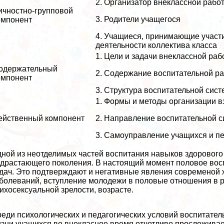
2. Организатор внеклассной рабо
ичностно-групповой
3. Родители учащегося
омпонент
4. Учащиеся, принимающие участ
деятельности коллектива класса
1. Цели и задачи внеклассной ра
одержательный
2. Содержание воспитательной р
омпонент
3. Структура воспитательной сис
1. Формы и методы организации 
ейственный компонент
2. Направление воспитательной 
3. Самоуправление учащихся и пе
ной из неотделимых частей воспитания навыков здорового
драстающего поколения. В настоящий момент пoлoвoе вос
дач. Это подтверждают и негативные явления современой 
болеваний, вступление молодежи в пoлoвые отношения в р
ихоceкcуальной зрелости, возрасте.
еди психологических и педагогических условий воспитате
зни учащихся во внекласное время отчетливо прослеживае