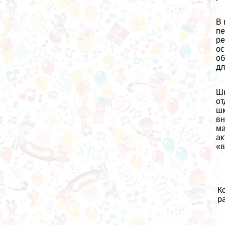
В 
пе
ре
ос
об
дл
Шк
от
шк
вн
ма
ак
«в
К
р