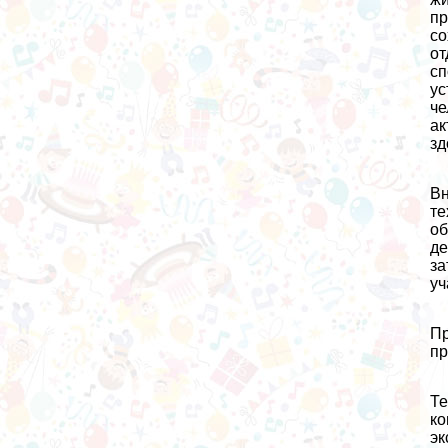
пр
со
от
сп
ус
че
ак
зд
Вн
те
об
де
за
уч
Пр
пр
Те
ко
эк