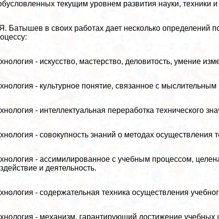
обусловленных текущим уровнем развития науки, техники и
Я. Батышев в своих работах дает несколько определений п
оцессу:
хнология - искусство, мастерство, деловитость, умение изм
хнология - культурное понятие, связанное с мыслительным
хнология - интеллектуальная переработка технического зна
хнология - совокупность знаний о методах осуществления т
хнология - ассимилированное с учебным процессом, целен
здействие и деятельность.
хнология - содержательная техника осуществления учебног
хнология - механизм, гарантирующий достижение учебных 