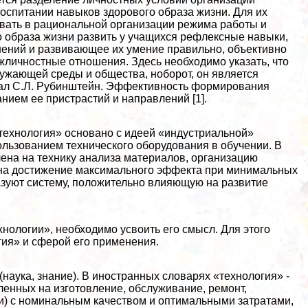
воспитании навыков здорового образа жизни. Для их
овать в рациональной организации режима работы и
о образа жизни развить у учащихся рефлексные навыки,
ний и развивающее их умение правильно, объективно
жличностные отношения. Здесь необходимо указать, что
ружающей среды и общества, ноборот, он является
овал С.Л. Рубинштейн. Эффективность формирования
нием ее пристрастий и направлений [1].
«технология» основано с идеей «индустриальной»
использованием технического оборудования в обучении. В
ена на технику анализа материалов, организацию
и на достижение максимального эффекта при минимальных
разуют систему, положительно влияющую на развитие
нологии», необходимо усвоить его смысл. Для этого
гия» и сферой его применения.
s (наука, знание). В иностранных словарях «технология» -
енных на изготовление, обслуживание, ремонт,
ии) с номинальным качеством и оптимальными затратами,