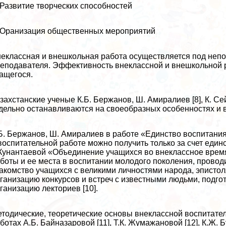
 Развитие творческих способностей
 Оранизация общественных мероприятий
еклассная и внешкольная работа осуществляется под неп
еподавателя. Эффективность внеклассной и внешкольной р
ащегося.
захстанские ученые К.Б. Бержанов, Ш. Амиралиев [8], К. Сейта
дельно останавливаются на своеобразных особенностях и 
Б. Бержанов, Ш. Амиралиев в работе «Единство воспитания
воспитательной работе можно получить только за счет единс
Кунантаевой «Объединение учащихся во внеклассное врем
боты и ее места в воспитании молодого поколения, провод
акомство учащихся с великими личностями народа, эписто
ганизацию конкурсов и встреч с известными людьми, подго
ганизацию лекториев [10].
тодические, теоретические основы внеклассной воспитате
ботах А.Б. Байназаровой [11], Т.К. Жумажановой [12], К.Ж. Б