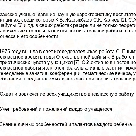
захские ученые, давшие научную хаpaктеристику воспитате
инципах, среди которых К.Б. Жарыкбаев С.К. Калиев [2], С.А. 
айулы [6] и т.д. в своих работах раскрыли не только теоре
aктические стороны развития воспитательной работы в шк
оцесса и его особенности.
1975 году вышла в свет исследовательская работа С. Еши
еклассное время в годы Отечественной войны». В работе 
триотических чувств у учащихся [7]. Объективно в насто
еклассной работы являются: факультативные занятия, кру
енедельные занятия, конференции, тематические вечера, у
ебований, предъявляемых к внеклассной воспитательной 
 Охват и вовлечение всех учащихся во внеклассную работу
 Учет требований и пожеланий каждого учащегося
 Знание личных особенностей и талантов каждого ребенка