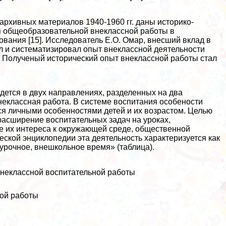
архивных материалов 1940-1960 гг. даны историко-
я общеобразовательной внеклассной работы в
ования [15]. Исследователь Е.О. Омар, внесший вклад в
 и систематизировал опыт внеклассной деятельности
]. Полученый исторический опыт внеклассной работы стал
дется в двух направлениях, разделенных на два
неклассная работа. В системе воспитания особености
я личными особенностями детей и их возрастом. Целью
расширение воспитательных задач на уроках,
е их интереса к окружающей среде, общественной
еской энциклопедии эта деятельность хаpaктеризуется как
урочное, внешкольное время» (таблица).
неклассной воспитательной работы
ой работы