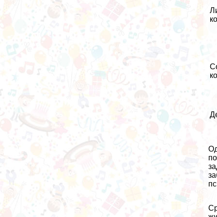
Л
к
С
к
Д
Од
по
за
за
пс
Ср
жи