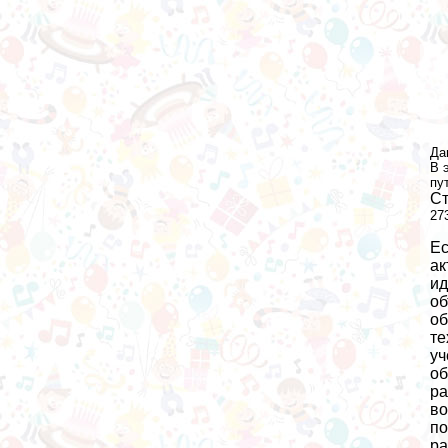
Да
В 
пу
Ст
27
Ес
ак
ид
об
об
те
уч
об
ра
во
по
ра