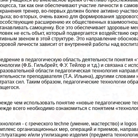
оцесса, так как они обеспечивают участие личности в само
хранения тренер, во-первых должен более активно участв
дыха; во-вторых, очень важно для формирования здоровог
особствующие расширению их общественных взаимоотноше
танавливать самоценку. Все это обеспечивает здоровые ме
ловек не есть объкт, который подвергается воздействию ок
тивным звеном в этой структуре. Это направление обосн
оровой личности зависит от внутренней работы над воспита
едрение в педагогическую область деятельности понятия 
хнологии (Ф.Б. Гильбрейт, Ф.У. Тейлор и т.д.) и связана с 
разовательной области педагогическая технология направл
ятельности преподавателя (Т.А. Ильина), другими словам
тратах сил. Таким образом, педагогические технологии об
ащегося.
ежде чем использовать понятие «новые педагогические тех
ежде всего необходимо ознакомиться с понятием «техноло
хнология - с греческого techne (умение, мастерство) и logo
мплекс организационных мер, операций и приемов, направл
сплуатацию и/или утилизацию изделия (предмета технолог