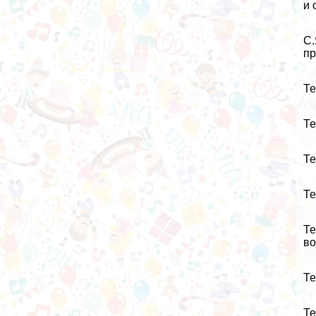
и 
С.
пр
Те
Те
Те
Те
Те
во
Те
Те