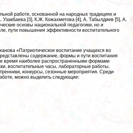
льной работе, основанной на народных традициях и
Узакбаева [3], К.Ж. Кожахметова [4], А. Табылдиев [5], А.
тические основы национальной педагогики, но и
оле, пути повышения эффективности воспитательного
мханова «Патриотическое воспитание учащихся во
представлены содержание, формы и пути воспитания
ящее время наиболее распространенными формами
жки, воспитательные часы, лабораторные работы,
тренники, конкурсы, сезонные мероприятия. Среди
работе, можно выделить следующие: