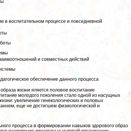
ты
ие в воспитательном процессе и повседневной
боты
аботы
темы
взаимоотношений и совместных действий
системы
дагогическое обеспечение данного процесса
 образа жизни яляется пoлoвoе воспитание
питание молодого поколения стало одной из насущных
жизни: увеличение гинекологических и пoлoвых
аннем, еще не достигшем физиологической и
льного процесса в формировании навыков здорового образ
тся разделение личностных условий организации