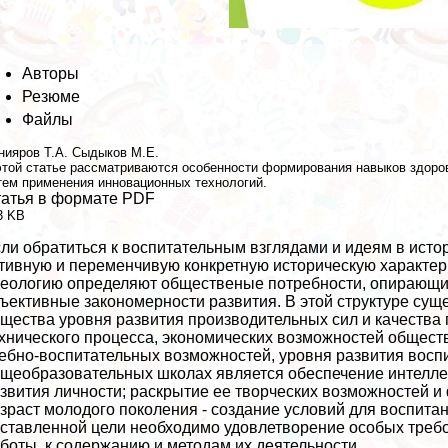
Авторы
Резюме
Файлы
нияров Т.А.
Сыдыков М.Е.
этой статье рассматриваются особенности формирования навыков здоро
тем применения инновационных технологий.
атья в формате PDF
3 KB
ли обратиться к воспитательным взглядами и идеям в истор
тивную и переменчивую конкретную историческую хаpaктер
еологию определяют общественые потребности, опирающие
ъективные закономерности развития. В этой структуре сущ
щества уровня развития производительных сил и качества
хнического процесса, экономических возможностей общества
ебно-воспитательных возможностей, уровня развития восп
щеобразовательных школах является обеспечение интеллек
звития личности; раскрытие ее творческих возможностей
зраст молодого поколения - создание условий для воспита
ставленной цели необходимо удовлетворение особых требо
боты, к содержанию и методам их деятельности.