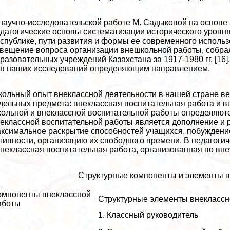
научно-исследовательской работе М. Садыковой на основе 
дагогические основы систематизации исторического уровн
спублике, пути развития и формы ее современного использ
вещение вопроса организации внешкольной работы, собрал
разовательных учреждений Казахстана за 1917-1980 гг. [16
я наших исследований определяющим направлением.
ольный опыт внеклассной деятельности в нашей стране ве
дельных предмета: внеклассная воспитательная работа и в
ольной и внеклассной воспитательной работы определяютс
еклассной воспитательной работы является дополнение и 
ксимальное раскрытие способностей учащихся, побуждени
тивности, организацию их свободного времени. В педагогич
неклассная воспитательная работа, организованная во вне
Структурные компоненты и элементы в
омпоненты внеклассной
Структурные элементы внеклассн
аботы
1. Классный руководитель