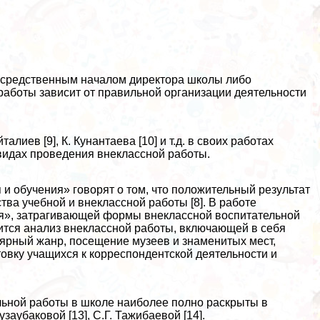
осредственным началом директора школы либо
аботы зависит от правильной организации деятельности
лиев [9], К. Кунантаева [10] и т.д. в своих работах
видах проведения внеклассной работы.
 и обучения» говорят о том, что положительный результат
тва учебной и внеклассной работы [8]. В работе
я», затрагивающей формы внеклассной воспитательной
ится анализ внеклассной работы, включающей в себя
лярный жанр, посещение музеев и знаменитых мест,
товку учащихся к корреспондентской деятельности и
льной работы в школе наиболее полно раскрыты в
узаубаковой [13], С.Г. Тажибаевой [14].