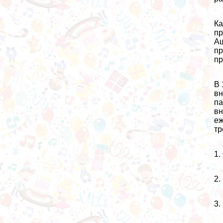
Ка
пр
Аш
пp
пр
В 
вн
па
вн
еж
тр
1.
2.
3.