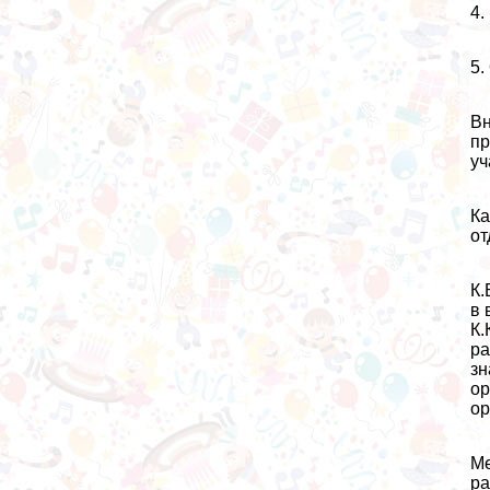
4.
5.
Вн
пр
уч
Ка
от
К.
в 
К.
ра
зн
ор
ор
Ме
ра