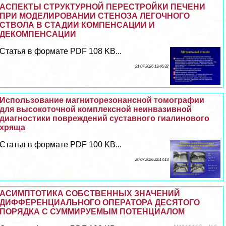
АСПЕКТЫ СТРУКТУРНОЙ ПЕРЕСТРОЙКИ ПЕЧЕНИ
ПРИ МОДЕЛИРОВАНИИ СТЕНОЗА ЛЕГОЧНОГО
СТВОЛА В СТАДИИ КОМПЕНСАЦИИ И
ДЕКОМПЕНСАЦИИ
Статья в формате PDF 108 KB...
21 07 2026 19:46:32
Использование магниторезонансной томографии
для высокоточной комплексной неинвазивной
диагностики повреждений суставного гиалинового
хряща
Статья в формате PDF 100 KB...
20 07 2026 22:17:13
АСИМПТОТИКА СОБСТВЕННЫХ ЗНАЧЕНИЙ
ДИФФЕРЕНЦИАЛЬНОГО ОПЕРАТОРА ДЕСЯТОГО
ПОРЯДКА С СУММИРУЕМЫМ ПОТЕНЦИАЛОМ