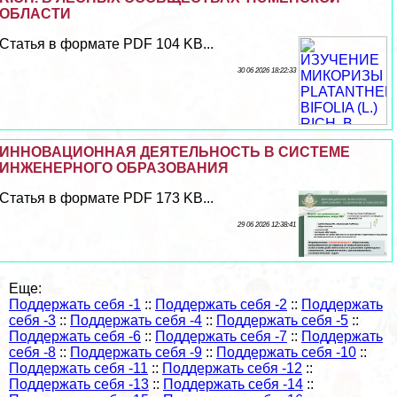
ОБЛАСТИ
Статья в формате PDF 104 KB...
30 06 2026 18:22:33
ИННОВАЦИОННАЯ ДЕЯТЕЛЬНОСТЬ В СИСТЕМЕ
ИНЖЕНЕРНОГО ОБРАЗОВАНИЯ
Статья в формате PDF 173 KB...
29 06 2026 12:38:41
Еще:
Поддержать себя -1
::
Поддержать себя -2
::
Поддержать
себя -3
::
Поддержать себя -4
::
Поддержать себя -5
::
Поддержать себя -6
::
Поддержать себя -7
::
Поддержать
себя -8
::
Поддержать себя -9
::
Поддержать себя -10
::
Поддержать себя -11
::
Поддержать себя -12
::
Поддержать себя -13
::
Поддержать себя -14
::