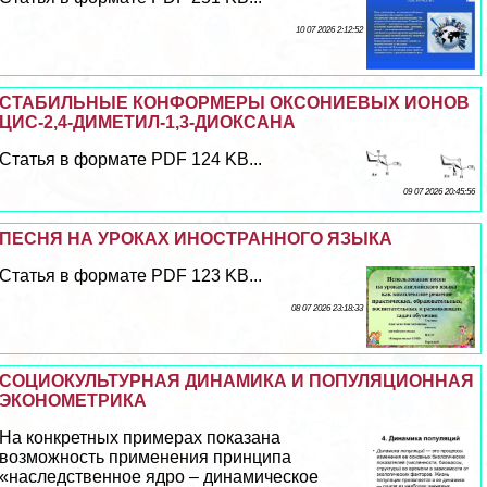
10 07 2026 2:12:52
СТАБИЛЬНЫЕ КОНФОРМЕРЫ ОКСОНИЕВЫХ ИОНОВ
ЦИС-2,4-ДИМЕТИЛ-1,3-ДИОКСАНА
Статья в формате PDF 124 KB...
09 07 2026 20:45:56
ПЕСНЯ НА УРОКАХ ИНОСТРАННОГО ЯЗЫКА
Статья в формате PDF 123 KB...
08 07 2026 23:18:33
СОЦИОКУЛЬТУРНАЯ ДИНАМИКА И ПОПУЛЯЦИОННАЯ
ЭКОНОМЕТРИКА
На конкретных примерах показана
возможность применения принципа
«наследственное ядро – динамическое