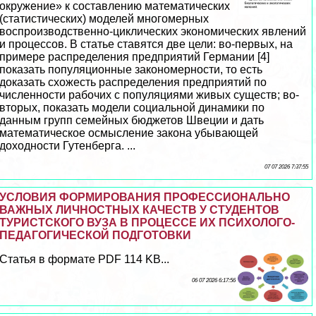
окружение» к составлению математических
(статистических) моделей многомерных
воспроизводственно-циклических экономических явлений
и процессов. В статье ставятся две цели: во-первых, на
примере распределения предприятий Германии [4]
показать популяционные закономерности, то есть
доказать схожесть распределения предприятий по
численности рабочих с популяциями живых существ; во-
вторых, показать модели социальной динамики по
данным групп семейных бюджетов Швеции и дать
математическое осмысление закона убывающей
доходности Гутенберга. ...
07 07 2026 7:37:55
УСЛОВИЯ ФОРМИРОВАНИЯ ПРОФЕССИОНАЛЬНО
ВАЖНЫХ ЛИЧНОСТНЫХ КАЧЕСТВ У СТУДЕНТОВ
ТУРИСТСКОГО ВУЗА В ПРОЦЕССЕ ИХ ПСИХОЛОГО-
ПЕДАГОГИЧЕСКОЙ ПОДГОТОВКИ
Статья в формате PDF 114 KB...
06 07 2026 6:17:56