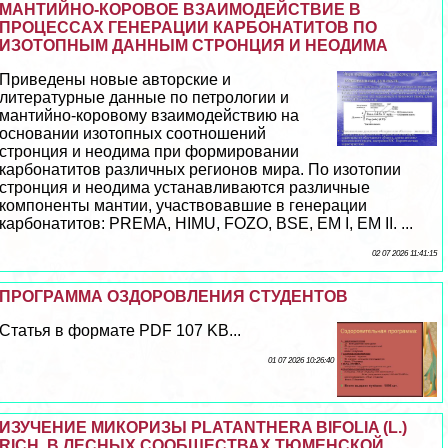
МАНТИЙНО-КОРОВОЕ ВЗАИМОДЕЙСТВИЕ В
ПРОЦЕССАХ ГЕНЕРАЦИИ КАРБОНАТИТОВ ПО
ИЗОТОПНЫМ ДАННЫМ СТРОНЦИЯ И НЕОДИМА
Приведены новые авторские и
литературные данные по петрологии и
мантийно-коровому взаимодействию на
основании изотопных соотношений
стронция и неодима при формировании
карбонатитов различных регионов мира. По изотопии
стронция и неодима устанавливаются различные
компоненты мантии, участвовавшие в генерации
карбонатитов: PREMA, HIMU, FOZO, BSE, EM I, EM II. ...
02 07 2026 11:41:15
ПРОГРАММА ОЗДОРОВЛЕНИЯ СТУДЕНТОВ
Статья в формате PDF 107 KB...
01 07 2026 10:26:40
ИЗУЧЕНИЕ МИКОРИЗЫ PLATANTHERA BIFOLIA (L.)
RICH. В ЛЕСНЫХ СООБЩЕСТВАХ ТЮМЕНСКОЙ