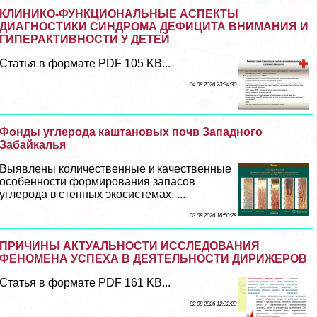
КЛИНИКО-ФУНКЦИОНАЛЬНЫЕ АСПЕКТЫ
ДИАГНОСТИКИ СИНДРОМА ДЕФИЦИТА ВНИМАНИЯ И
ГИПЕРАКТИВНОСТИ У ДЕТЕЙ
Статья в формате PDF 105 KB...
04 08 2026 23:34:30
Фонды углерода каштановых почв Западного
Забайкалья
Выявлены количественные и качественные
особенности формирования запасов
углерода в степных экосистемах. ...
03 08 2026 16:50:28
ПРИЧИНЫ АКТУАЛЬНОСТИ ИССЛЕДОВАНИЯ
ФЕНОМЕНА УСПЕХА В ДЕЯТЕЛЬНОСТИ ДИРИЖЕРОВ
Статья в формате PDF 161 KB...
02 08 2026 12:32:23