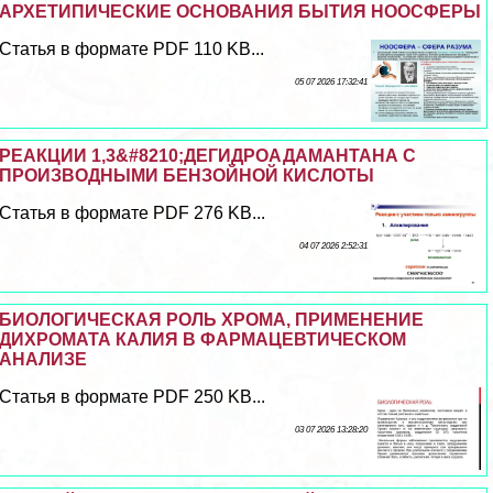
АРХЕТИПИЧЕСКИЕ ОСНОВАНИЯ БЫТИЯ НООСФЕРЫ
Статья в формате PDF 110 KB...
05 07 2026 17:32:41
РЕАКЦИИ 1,3&#8210;ДЕГИДРОАДАМАНТАНА С
ПРОИЗВОДНЫМИ БЕНЗОЙНОЙ КИСЛОТЫ
Статья в формате PDF 276 KB...
04 07 2026 2:52:31
БИОЛОГИЧЕСКАЯ РОЛЬ ХРОМА, ПРИМЕНЕНИЕ
ДИХРОМАТА КАЛИЯ В ФАРМАЦЕВТИЧЕСКОМ
АНАЛИЗЕ
Статья в формате PDF 250 KB...
03 07 2026 13:28:20