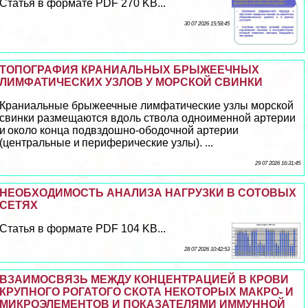
Статья в формате PDF 270 KB...
30 07 2026 15:58:45
ТОПОГРАФИЯ КРАНИАЛЬНЫХ БРЫЖЕЕЧНЫХ
ЛИМФАТИЧЕСКИХ УЗЛОВ У МОРСКОЙ СВИНКИ
Краниальные брыжеечные лимфатические узлы морской
свинки размещаются вдоль ствола одноименной артерии
и около конца подвздошно-ободочной артерии
(центральные и периферические узлы). ...
29 07 2026 16:31:45
НЕОБХОДИМОСТЬ АНАЛИЗА НАГРУЗКИ В СОТОВЫХ
СЕТЯХ
Статья в формате PDF 104 KB...
28 07 2026 10:42:53
ВЗАИМОСВЯЗЬ МЕЖДУ КОНЦЕНТРАЦИЕЙ В КРОВИ
КРУПНОГО РОГАТОГО СКОТА НЕКОТОРЫХ МАКРО- И
МИКРОЭЛЕМЕНТОВ И ПОКАЗАТЕЛЯМИ ИММУННОЙ