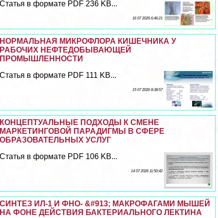
Статья в формате PDF 236 KB...
16 07 2026 6:46:21
НОРМАЛЬНАЯ МИКРОФЛОРА КИШЕЧНИКА У
РАБОЧИХ НЕФТЕДОБЫВАЮЩЕЙ
ПРОМЫШЛЕННОСТИ
Статья в формате PDF 111 KB...
15 07 2026 8:38:57
КОНЦЕПТУАЛЬНЫЕ ПОДХОДЫ К СМЕНЕ
МАРКЕТИНГОВОЙ ПАРАДИГМЫ В СФЕРЕ
ОБРАЗОВАТЕЛЬНЫХ УСЛУГ
Статья в формате PDF 106 KB...
14 07 2026 11:50:42
СИНТЕЗ ИЛ-1 И ФНО- &#913; МАКРОФАГАМИ МЫШЕЙ
НА ФОНЕ ДЕЙСТВИЯ БАКТЕРИАЛЬНОГО ЛЕКТИНА