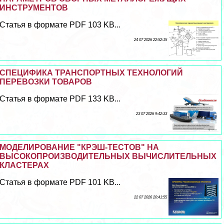
ИНСТРУМЕНТОВ
Статья в формате PDF 103 KB...
24 07 2026 22:52:15
СПЕЦИФИКА ТРАНСПОРТНЫХ ТЕХНОЛОГИЙ
ПЕРЕВОЗКИ ТОВАРОВ
Статья в формате PDF 133 KB...
23 07 2026 9:42:33
МОДЕЛИРОВАНИЕ "КРЭШ-ТЕСТОВ" НА
ВЫСОКОПРОИЗВОДИТЕЛЬНЫХ ВЫЧИСЛИТЕЛЬНЫХ
КЛАСТЕРАХ
Статья в формате PDF 101 KB...
22 07 2026 20:41:55