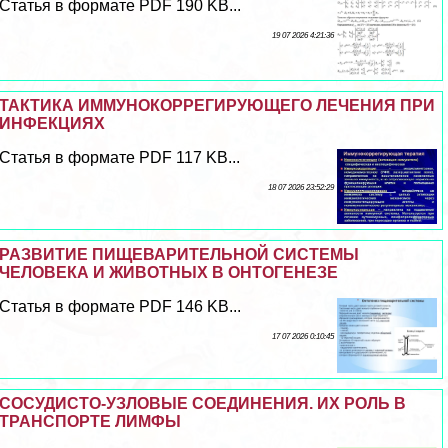
Статья в формате PDF 190 KB...
19 07 2026 4:21:36
ТАКТИКА ИММУНОКОРРЕГИРУЮЩЕГО ЛЕЧЕНИЯ ПРИ
ИНФЕКЦИЯХ
Статья в формате PDF 117 KB...
18 07 2026 23:52:29
РАЗВИТИЕ ПИЩЕВАРИТЕЛЬНОЙ СИСТЕМЫ
ЧЕЛОВЕКА И ЖИВОТНЫХ В ОНТОГЕНЕЗЕ
Статья в формате PDF 146 KB...
17 07 2026 0:10:45
СОСУДИСТО-УЗЛОВЫЕ СОЕДИНЕНИЯ. ИХ РОЛЬ В
ТРАНСПОРТЕ ЛИМФЫ