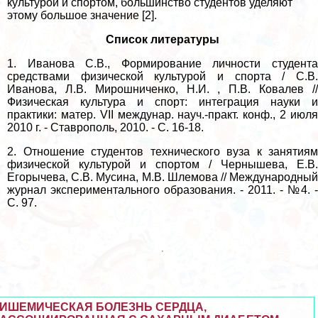
культурой и спортом, большинство студентов уделяют
этому большое значение [2].
Список литературы
1. Иванова С.В., Формирование личности студента
средствами физической культурой и спорта / С.В.
Иванова, Л.В. Мирошниченко, Н.И. , П.В. Ковалев //
Физическая культура и спорт: интеграция науки и
пpaктики: матер. VII междунар. науч.-пpaкт. конф., 2 июля
2010 г. - Ставрополь, 2010. - C. 16-18.
2. Отношение студентов технического вуза к занятиям
физической культурой и спортом / Чернышева, Е.В.
Егорычева, С.В. Мусина, М.В. Шлемова // Международный
журнал экспериментального образования. - 2011. - №4. -
С. 97.
ИШЕМИЧЕСКАЯ БОЛЕЗНЬ СЕРДЦА,