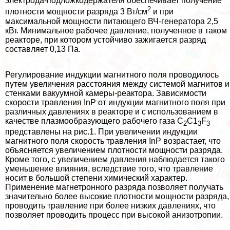
электрода-подложкодержателя обеспечивает получение
2
плотности мощности разряда 3 Вт/см
и при
максимальной мощности питающего ВЧ-генератора 2,5
кВт. Минимальное рабочее давление, полученное в таком
реакторе, при котором устойчиво зажигается разряд
составляет 0,13 Па.
Регулирование индукции магнитного поля проводилось
путем увеличения расстояния между системой магнитов и
стенками вакуумной камеры-реактора. Зависимости
скорости травления InP от индукции магнитного поля при
различных давлениях в реакторе и с использованием в
качестве плазмообразующего рабочего газа C
C1
F
2
3
3
представлены на рис.1. При увеличении индукции
магнитного поля скорость травления InP
возрастает, что
объясняется увеличением плотности мощности разряда.
Кроме того, с увеличением давления наблюдается такого
уменьшение влияния, вследствие того, что травление
носит в большой степени химический хаpaктер.
Применение магнетронного разряда позволяет получать
значительно более высокие плотности мощности разряда,
проводить травление при более низких давлениях, что
позволяет проводить процесс при высокой анизотропии.