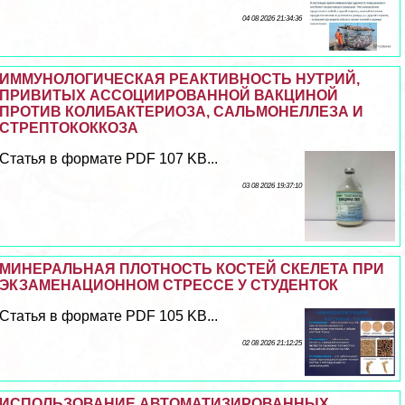
04 08 2026 21:34:36
ИММУНОЛОГИЧЕСКАЯ РЕАКТИВНОСТЬ НУТРИЙ,
ПРИВИТЫХ АССОЦИИРОВАННОЙ ВАКЦИНОЙ
ПРОТИВ КОЛИБАКТЕРИОЗА, САЛЬМОНЕЛЛЕЗА И
СТРЕПТОКОККОЗА
Статья в формате PDF 107 KB...
03 08 2026 19:37:10
МИНЕРАЛЬНАЯ ПЛОТНОСТЬ КОСТЕЙ СКЕЛЕТА ПРИ
ЭКЗАМЕНАЦИОННОМ СТРЕССЕ У СТУДЕНТОК
Статья в формате PDF 105 KB...
02 08 2026 21:12:25
ИСПОЛЬЗОВАНИЕ АВТОМАТИЗИРОВАННЫХ