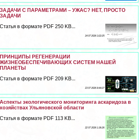
ЗАДАЧИ С ПАРАМЕТРАМИ – УЖАС? НЕТ, ПРОСТО
ЗАДАЧИ
Статья в формате PDF 250 KB...
24 07 2026 3:22:25
ПРИНЦИПЫ РЕГЕНЕРАЦИИ
ЖИЗНЕОБЕСПЕЧИВАЮЩИХ СИСТЕМ НАШЕЙ
ПЛАНЕТЫ
Статья в формате PDF 209 KB...
23 07 2026 8:44:27
Аспекты экологического мониторинга аскаридоза в
хозяйствах Ульяновской области
Статья в формате PDF 113 KB...
22 07 2026 1:36:26