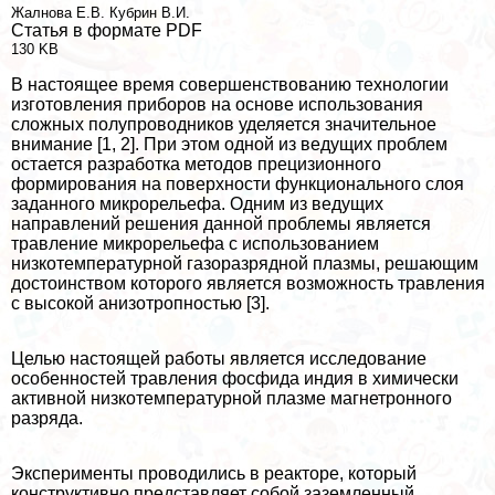
Жалнова Е.В.
Кубрин В.И.
Статья в формате PDF
130 KB
В настоящее время совершенствованию технологии
изготовления приборов на основе использования
сложных полупроводников уделяется значительное
внимание [1, 2]. При этом одной из ведущих проблем
остается разработка методов прецизионного
формирования на поверхности функционального слоя
заданного микрорельефа. Одним из ведущих
направлений решения данной проблемы является
травление микрорельефа с использованием
низкотемпературной газоразрядной плазмы, решающим
достоинством которого является возможность травления
с высокой анизотропностью [3].
Целью настоящей работы является исследование
особенностей травления фосфида индия в химически
активной низкотемпературной плазме магнетронного
разряда.
Эксперименты проводились в реакторе, который
конструктивно представляет собой заземленный