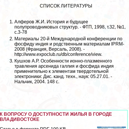
СПИСОК ЛИТЕРАТУРЫ
Алферов Ж.И. История и будущее
полупроводниковых структур. - ФТП, 1998, т.32, №1,
с.3-78
Материалы 20-й Международной конференции по
фосфиду индия и родственным материалам IPRM-
2008 (Франция, Версаль, 2008). -
http://www.expoclub.ru/db/conference/view.
Кушхов А.Р. Особенности ионно-плазменного
травления арсенида галлия и фосфида индия
применительно к элементам твердотельной
электроники: Дис. канд. техн., наук: 05.27.01. -
Нальчик, 2004. 148 с.
К ВОПРОСУ О ДОСТУПНОСТИ ЖИЛЬЯ В ГОРОДЕ
ВЛАДИВОСТОКЕ