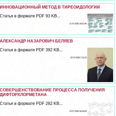
ИННОВАЦИОННЫЙ МЕТОД В ТИРЕОИДОЛОГИИ
Статья в формате PDF 93 KB...
21 07 2026 18:51:40
АЛЕКСАНДР НАЗАРОВИЧ БЕЛЯЕВ
Статья в формате PDF 392 KB...
20 07 2026 7:31:53
СОВЕРШЕНСТВОВАНИЕ ПРОЦЕССА ПОЛУЧЕНИЯ
ДИФТОРХЛОРМЕТАНА
Статья в формате PDF 282 KB...
19 07 2026 18:34:28