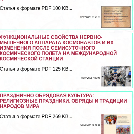
Статья в формате PDF 100 KB...
02 07 2026 12:57:15
ФУНКЦИОНАЛЬНЫЕ СВОЙСТВА НЕРВНО-
МЫШЕЧНОГО АППАРАТА КОСМОНАВТОВ И ИХ
ИЗМЕНЕНИЯ ПОСЛЕ СЕМИСУТОЧНОГО
КОСМИЧЕСКОГО ПОЛЕТА НА МЕЖДУНАРОДНОЙ
КОСМИЧЕСКОЙ СТАНЦИИ
Статья в формате PDF 125 KB...
01 07 2026 7:32:44
ПРАЗДНИЧНО-ОБРЯДОВАЯ КУЛЬТУРА:
РЕЛИГИОЗНЫЕ ПРАЗДНИКИ, ОБРЯДЫ И ТРАДИЦИИ
НАРОДОВ МИРА
Статья в формате PDF 269 KB...
30 06 2026 18:29:59