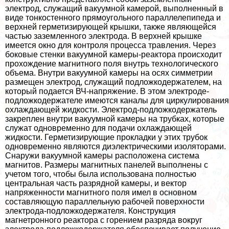
электрод, служащий вакуумной камерой, выполненный в
виде тонкостенного прямоугольного параллелепипеда и
верхней герметизирующей крышки, также являющейся
частью заземленного электрода. В верхней крышке
имеется окно для контроля процесса травления. Через
боковые стенки вакуумной камеры-реактора происходит
прохождение магнитного поля внутрь технологического
объема. Внутри вакуумной камеры на осях симметрии
размещен электрод, служащий подложкодержателем, на
который подается ВЧ-напряжение. В этом электроде-
подложкодержателе имеются каналы для циркулирования
охлаждающей жидкости. Электрод-подложкодержатель
закреплен внутри вакуумной камеры на трубках, которые
служат одновременно для подачи охлаждающей
жидкости. Герметизирующие прокладки у этих трубок
одновременно являются диэлектрическими изоляторами.
Снаружи вакуумной камеры расположена система
магнитов. Размеры магнитных панелей выполнены с
учетом того, чтобы была использована полностью
центральная часть разрядной камеры, и вектор
напряженности магнитного поля имел в основном
составляющую параллельную рабочей поверхности
электрода-подложкодержателя. Конструкция
магнетронного реактора с горением разряда вокруг