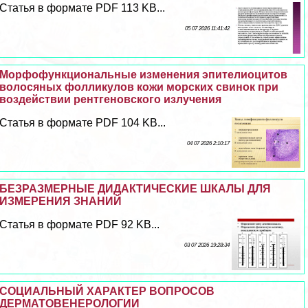
Статья в формате PDF 113 KB...
05 07 2026 11:41:42
Морфофункциональные изменения эпителиоцитов
волосяных фолликулов кожи морских свинок при
воздействии рентгеновского излучения
Статья в формате PDF 104 KB...
04 07 2026 2:10:17
БЕЗРАЗМЕРНЫЕ ДИДАКТИЧЕСКИЕ ШКАЛЫ ДЛЯ
ИЗМЕРЕНИЯ ЗНАНИЙ
Статья в формате PDF 92 KB...
03 07 2026 19:28:34
СОЦИАЛЬНЫЙ ХАРАКТЕР ВОПРОСОВ
ДЕРМАТОВЕНЕРОЛОГИИ