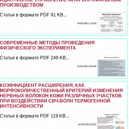
ПРОИЗВОДСТВОМ
Статья в формате PDF 91 KB...
04 08 2026 17:18:39
СОВРЕМЕННЫЕ МЕТОДЫ ПРОВЕДЕНИЯ
ФИЗИЧЕСКОГО ЭКСПЕРИМЕНТА
Статья в формате PDF 249 KB...
03 08 2026 10:44:38
КОЭФФИЦИЕНТ РАСШИРЕНИЯ, КАК
МОРФОКОЛИЧЕСТВЕННЫЙ КРИТЕРИЙ ИЗМЕНЕНИЯ
НЕРВНЫХ ВОЛОКОН КОЖИ РАЗЛИЧНЫХ УЧАСТКОВ
ПРИ ВОЗДЕЙСТВИИ СВЧ-ВОЛН ТЕРМОГЕННОЙ
ИНТЕНСИВНОСТИ
Статья в формате PDF 119 KB...
02 08 2026 2:53:29