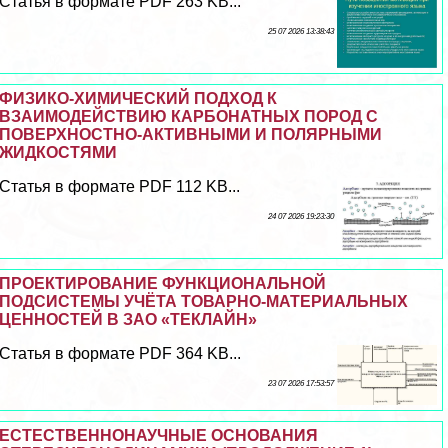
Статья в формате PDF 263 KB...
25 07 2026 13:38:43
ФИЗИКО-ХИМИЧЕСКИЙ ПОДХОД К
ВЗАИМОДЕЙСТВИЮ КАРБОНАТНЫХ ПОРОД С
ПОВЕРХНОСТНО-АКТИВНЫМИ И ПОЛЯРНЫМИ
ЖИДКОСТЯМИ
Статья в формате PDF 112 KB...
24 07 2026 19:23:30
ПРОЕКТИРОВАНИЕ ФУНКЦИОНАЛЬНОЙ
ПОДСИСТЕМЫ УЧЁТА ТОВАРНО-МАТЕРИАЛЬНЫХ
ЦЕННОСТЕЙ В ЗАО «ТЕКЛАЙН»
Статья в формате PDF 364 KB...
23 07 2026 17:53:57
ЕСТЕСТВЕННОНАУЧНЫЕ ОСНОВАНИЯ