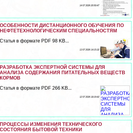
14 07 2026 20:50:47
ОСОБЕННОСТИ ДИСТАНЦИОННОГО ОБУЧЕНИЯ ПО
НЕФТЕТЕХНОЛОГИЧЕСКИМ СПЕЦИАЛЬНОСТЯМ
Статья в формате PDF 98 KB...
13 07 2026 14:15:32
РАЗРАБОТКА ЭКСПЕРТНОЙ СИСТЕМЫ ДЛЯ
АНАЛИЗА СОДЕРЖАНИЯ ПИТАТЕЛЬНЫХ ВЕЩЕСТВ
КОРМОВ
Статья в формате PDF 266 KB...
12 07 2026 18:19:42
ПРОЦЕССЫ ИЗМЕНЕНИЯ ТЕХНИЧЕСКОГО
СОСТОЯНИЯ БЫТОВОЙ ТЕХНИКИ