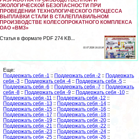
ЭКОЛОГИЧЕСКОЙ БЕЗОПАСНОСТИ ПРИ
ПРОВЕДЕНИИ ТЕХНОЛОГИЧЕСКОГО ПРОЦЕССА
ВЫПЛАВКИ СТАЛИ В СТАЛЕПЛАВИЛЬНОМ
ПРОИЗВОДСТВЕ КОЛЕСОПРОКАТНОГО КОМПЛЕКСА
ОАО «ВМЗ»
Статья в формате PDF 274 KB...
01 07 2026 16:10:34
Еще:
Поддержать себя -1
::
Поддержать себя -2
::
Поддержать
себя -3
::
Поддержать себя -4
::
Поддержать себя -5
::
Поддержать себя -6
::
Поддержать себя -7
::
Поддержать
себя -8
::
Поддержать себя -9
::
Поддержать себя -10
::
Поддержать себя -11
::
Поддержать себя -12
::
Поддержать себя -13
::
Поддержать себя -14
::
Поддержать себя -15
::
Поддержать себя -16
::
Поддержать себя -17
::
Поддержать себя -18
::
Поддержать себя -19
::
Поддержать себя -20
::
Поддержать себя -21
::
Поддержать себя -22
::
Поддержать себя -23
::
Поддержать себя -24
::
Поддержать себя -25
::
Поддержать себя -26
::