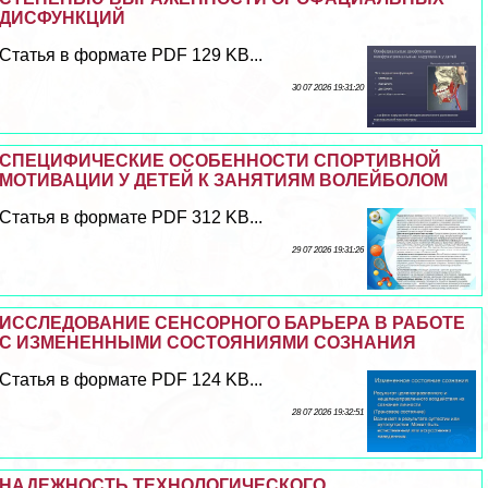
ДИСФУНКЦИЙ
Статья в формате PDF 129 KB...
30 07 2026 19:31:20
СПЕЦИФИЧЕСКИЕ ОСОБЕННОСТИ СПОРТИВНОЙ
МОТИВАЦИИ У ДЕТЕЙ К ЗАНЯТИЯМ ВОЛЕЙБОЛОМ
Статья в формате PDF 312 KB...
29 07 2026 19:31:26
ИССЛЕДОВАНИЕ СЕНСОРНОГО БАРЬЕРА В РАБОТЕ
С ИЗМЕНЕННЫМИ СОСТОЯНИЯМИ СОЗНАНИЯ
Статья в формате PDF 124 KB...
28 07 2026 19:32:51
НАДЕЖНОСТЬ ТЕХНОЛОГИЧЕСКОГО