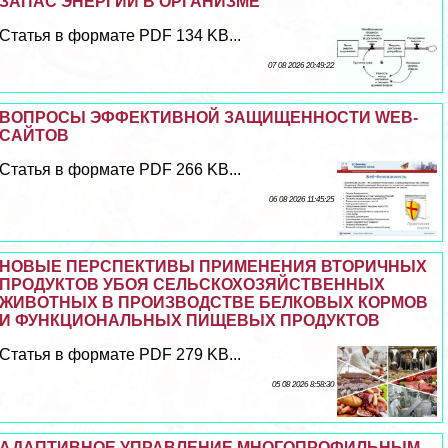
ЗАПАС ЭНЕРГИИ В ОРГАНИЗМЕ
Статья в формате PDF 134 KB...
07 08 2026 20:49:22
ВОПРОСЫ ЭФФЕКТИВНОЙ ЗАЩИЩЕННОСТИ WEB-
САЙТОВ
Статья в формате PDF 266 KB...
06 08 2026 11:45:25
НОВЫЕ ПЕРСПЕКТИВЫ ПРИМЕНЕНИЯ ВТОРИЧНЫХ
ПРОДУКТОВ УБОЯ СЕЛЬСКОХОЗЯЙСТВЕННЫХ
ЖИВОТНЫХ В ПРОИЗВОДСТВЕ БЕЛКОВЫХ КОРМОВ
И ФУНКЦИОНАЛЬНЫХ ПИЩЕВЫХ ПРОДУКТОВ
Статья в формате PDF 279 KB...
05 08 2026 8:58:30
АДАПТИВНОЕ УПРАВЛЕНИЕ МНОГОПРОФИЛЬНЫМ