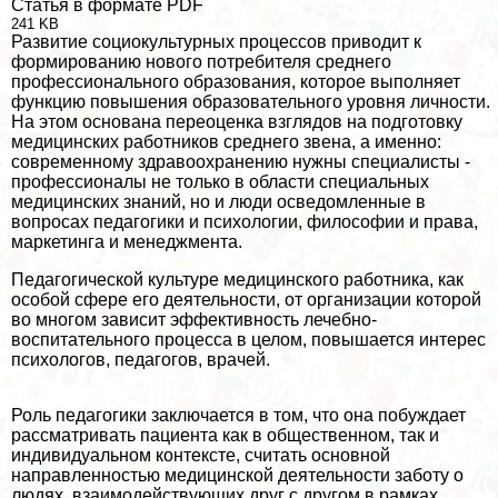
Статья в формате PDF
241 KB
Развитие социокультурных процессов приводит к
формированию нового потребителя среднего
профессионального образования, которое выполняет
функцию повышения образовательного уровня личности.
На этом основана переоценка взглядов на подготовку
медицинских работников среднего звена, а именно:
современному здравоохранению нужны специалисты -
профессионалы не только в области специальных
медицинских знаний, но и люди осведомленные в
вопросах педагогики и психологии, философии и права,
маркетинга и менеджмента.
Педагогической культуре медицинского работника, как
особой сфере его деятельности, от организации которой
во многом зависит эффективность лечебно-
воспитательного процесса в целом, повышается интерес
психологов, педагогов, врачей.
Роль педагогики заключается в том, что она побуждает
рассматривать пациента как в обще­ственном, так и
индивидуальном контексте, считать основной
направленностью медицинской деятельности заботу о
людях, взаимодействующих друг с другом в рамках