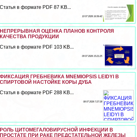
Статья в формате PDF 87 KB...
10 07 2026 16:56:42
НЕПРЕРЫВНАЯ ОЦЕНКА ПЛАНОВ КОНТРОЛЯ
КАЧЕСТВА ПРОДУКЦИИ
Статья в формате PDF 103 KB...
09 07 2026 15:21:25
ФИКСАЦИЯ ГРЕБНЕВИКА MNEMIOPSIS LEIDYI В
СПИРТОВОЙ НАСТОЙКЕ КОРЫ ДУБА
Статья в формате PDF 288 KB...
08 07 2026 7:27:38
РОЛЬ ЦИТОМЕГАЛОВИРУСНОЙ ИНФЕКЦИИ В
ПРОСТАТЕ ПРИ РАКЕ ПРЕДСТАТЕЛЬНОЙ ЖЕЛЕЗЫ