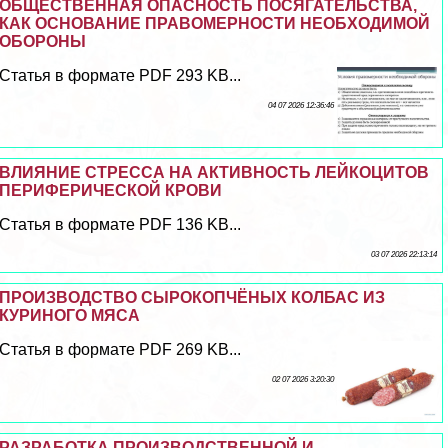
ОБЩЕСТВЕННАЯ ОПАСНОСТЬ ПОСЯГАТЕЛЬСТВА,
КАК ОСНОВАНИЕ ПРАВОМЕРНОСТИ НЕОБХОДИМОЙ
ОБОРОНЫ
Статья в формате PDF 293 KB...
04 07 2026 12:36:46
ВЛИЯНИЕ СТРЕССА НА АКТИВНОСТЬ ЛЕЙКОЦИТОВ
ПЕРИФЕРИЧЕСКОЙ КРОВИ
Статья в формате PDF 136 KB...
03 07 2026 22:13:14
ПРОИЗВОДСТВО СЫРОКОПЧЁНЫХ КОЛБАС ИЗ
КУРИНОГО МЯСА
Статья в формате PDF 269 KB...
02 07 2026 3:20:30
РАЗРАБОТКА ПРОИЗВОДСТВЕННОЙ И