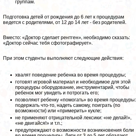
группам.
Подготовка детей от рождения до 6 лет к процеду­рам
ведется с родителями, от 12 до 14 лет - без родителей.
Вместо: «Доктор сделает рентген», необходимо сказать:
«Доктор сейчас тебя сфотографирует».
При этом студенты выполняют следующие действия:
хвалят поведение ребенка во время процедуры;
готовят игровой материал и необходимое для этой
процедуры оборудование, инструментарий, чтобы
ребенок мог увидеть и потрогать его;
позволяют ребенку «помогать» во время процедуры:
подержать что-то, надеть самому, поиграть (по
возможности) или «примерить» кукле;
не применяют отрицательной лексики: «не де­лай!»,
«не двигайся!» и т.п.;
предупреждают о возможности возникновения боли
во время процедуры. Дети от 3 до 5 лет обладают