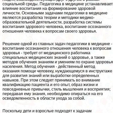
социальной среды. Педагогика в медицине устанавливает
влияние воспитания на формирование здоровой
личности. Основными задачами педагогики в медицине
являются разработка теории и мето­дики медико-
образовательной деятельности, разработ­ка системы
воспитания здорового человека, воспита­ние осознанного
отношения человека к вопросам свое­го здоровья.
Решение одной из главных задач педагогики в медицине -
воспитание осознанного отноше­ния человека к вопросам
здоровья - требует от медицинского работника
специальных медицинских знаний о здоровье, а также
методов обучения знаниям и умениям по охране здоровья
населения. Метод обучения - действенный метод
оказания помощи человеку, нуждающемуся в ин­структаже
для развития знаний или выработки опреде­ленных
навыков. При этом следует прини­мать во внимание
квалификацию пациента и его опыт, образ жизни и
повседневные привычки, стиль мышле­ния и восприятия;
передавая ему знания, необходимо опираться на его
осведомленность в области ухода за собой.
Поскольку дети и взрослые подхо­дят к задачам