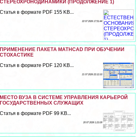
СТЕРЕОХРОНОДИНАМИКИ (ПРОДОЛЖЕНИЕ 1)
Статья в формате PDF 155 KB...
22 07 2026 17:51:44
ПРИМЕНЕНИЕ ПАКЕТА MATHСAD ПРИ ОБУЧЕНИИ
СТОХАСТИКЕ
Статья в формате PDF 120 KB...
21 07 2026 22:12:33
МЕСТО ВУЗА В СИСТЕМЕ УПРАВЛЕНИЯ КАРЬЕРОЙ
ГОСУДАРСТВЕННЫХ СЛУЖАЩИХ
Статья в формате PDF 99 KB...
20 07 2026 1:23:39