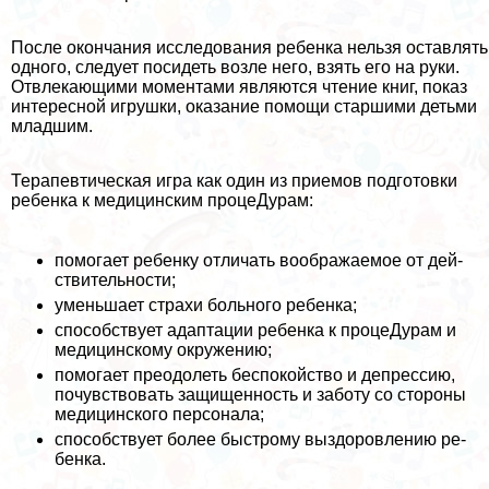
После окончания исследования ребенка нельзя ос­тавлять
одного, следует посидеть возле него, взять его на руки.
Отвлекающими моментами являются чтение книг, показ
интересной игрушки, оказание помощи старшими детьми
младшим.
Терапевтическая игра как один из приемов подго­товки
ребенка к медицинским процеДypaм:
помогает ребенку отличать воображаемое от дей­
ствительности;
уменьшает страхи больного ребенка;
способствует адаптации ребенка к процеДypaм и
медицинскому окружению;
помогает преодолеть беспокойство и депрессию,
почувствовать защищенность и заботу со сторо­ны
медицинского персонала;
способствует более быстрому выздоровлению ре­
бенка.