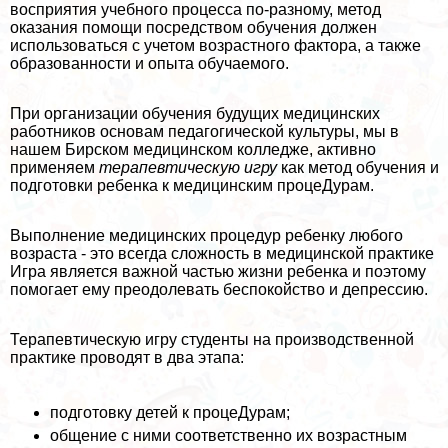
восприятия учебного процесса по-разно­му, метод
оказания помощи посредством обучения должен
использоваться с учетом возрастного фактора, а также
образованности и опыта обучаемого.
При организации обучения будущих медицинских
работников основам педагогической культуры, мы в
нашем Бирском медицинском колледже, активно
применяем
те­рапевтическую игру
как метод обучения и
подготов­ки ребенка к медицинским процеДypaм.
Выполнение медицинских процедур ребенку любого
возраста - это всегда сложность в медицинской пpaктике
Игра является важной частью жизни ребен­ка и поэтому
помогает ему преодолевать беспокой­ство и депрессию.
Терапевтическую игру студенты на производственной
пpaктике проводят в два этапа:
подготовку детей к процеДypaм;
общение с ними соответственно их возрастным