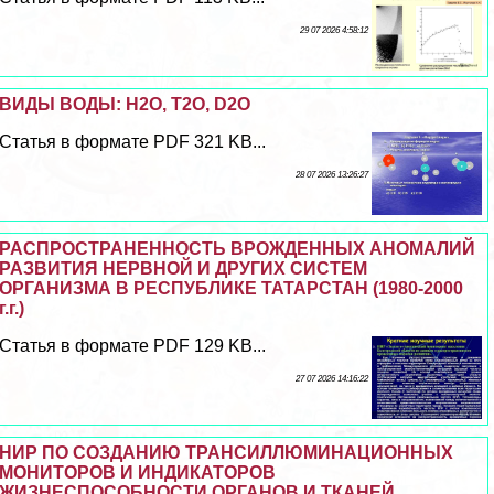
29 07 2026 4:58:12
ВИДЫ ВОДЫ: Н2О, Т2О, D2O
Статья в формате PDF 321 KB...
28 07 2026 13:26:27
РАСПРОСТРАНЕННОСТЬ ВРОЖДЕННЫХ АНОМАЛИЙ
РАЗВИТИЯ НЕРВНОЙ И ДРУГИХ СИСТЕМ
ОРГАНИЗМА В РЕСПУБЛИКЕ ТАТАРСТАН (1980-2000
г.г.)
Статья в формате PDF 129 KB...
27 07 2026 14:16:22
НИР ПО СОЗДАНИЮ ТРАНСИЛЛЮМИНАЦИОННЫХ
МОНИТОРОВ И ИНДИКАТОРОВ
ЖИЗНЕСПОСОБНОСТИ ОРГАНОВ И ТКАНЕЙ