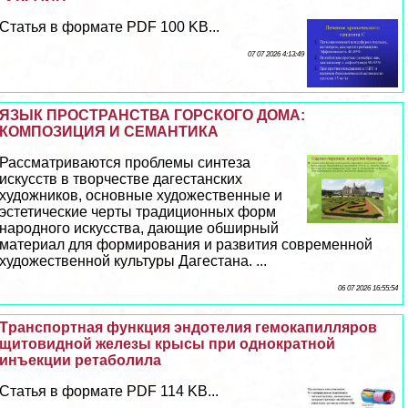
Статья в формате PDF 100 KB...
07 07 2026 4:13:49
ЯЗЫК ПРОСТРАНСТВА ГОРСКОГО ДОМА:
КОМПОЗИЦИЯ И СЕМАНТИКА
Рассматриваются проблемы синтеза
искусств в творчестве дагестанских
художников, основные художественные и
эстетические черты традиционных форм
народного искусства, дающие обширный
материал для формирования и развития современной
художественной культуры Дагестана. ...
06 07 2026 16:55:54
Tрaнcпортная функция эндотелия гемокапилляров
щитовидной железы крысы при однократной
инъекции ретаболила
Статья в формате PDF 114 KB...