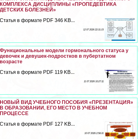
КОМПЛЕКСА ДИСЦИПЛИНЫ «ПРОПЕДЕВТИКА
ДЕТСКИХ БОЛЕЗНЕЙ»
Статья в формате PDF 346 KB...
12 07 2026 22:31:15
Функциональные модели гормонального статуса у
девочек и дeвyшек-подростков в пубертатном
возрасте
Статья в формате PDF 119 KB...
11 07 2026 10:27:11
НОВЫЙ ВИД УЧЕБНОГО ПОСОБИЯ «ПРЕЗЕНТАЦИЯ»
В ОБРАЗОВАНИИ, ЕГО МЕСТО В УЧЕБНОМ
ПРОЦЕССЕ
Статья в формате PDF 127 KB...
10 07 2026 2:58:31