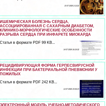
15 07 2026 2:13:22
ИШЕМИЧЕСКАЯ БОЛЕЗНЬ СЕРДЦА,
АССОЦИИРОВАННАЯ С САХАРНЫМ ДИАБЕТОМ,
КЛИНИКО-МОРФОЛОГИЧЕСКИЕ ОСОБЕННОСТИ
РАЗРЫВА СЕРДЦА ПРИ ИНФАРКТЕ МИОКАРДА
Статья в формате PDF 99 KB...
14 07 2026 16:19:32
РЕЦИДИВИРУЮЩАЯ ФОРМА ГЕРПЕСВИРУСНОЙ
ИНФЕКЦИИ ПРИ БАКТЕРИАЛЬНОЙ ПНЕВМОНИИ У
ПОЖИЛЫХ
Статья в формате PDF 242 KB...
13 07 2026 15:54:15
ЭЛЕКТРОННЫЙ МОДУЛЬ УЧЕБНО-МЕТОДИЧЕСКОГО