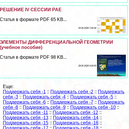
РЕШЕНИЕ IV СЕССИИ РАЕ
Статья в формате PDF 65 KB...
29 06 2026 7:20:34
ЭЛЕМЕНТЫ ДИФФЕРЕНЦИАЛЬНОЙ ГЕОМЕТРИИ
(учебное пособие)
Статья в формате PDF 98 KB...
28 06 2026 9:26:55
Еще:
Поддержать себя -1
::
Поддержать себя -2
::
Поддержать
себя -3
::
Поддержать себя -4
::
Поддержать себя -5
::
Поддержать себя -6
::
Поддержать себя -7
::
Поддержать
себя -8
::
Поддержать себя -9
::
Поддержать себя -10
::
Поддержать себя -11
::
Поддержать себя -12
::
Поддержать себя -13
::
Поддержать себя -14
::
Поддержать себя -15
::
Поддержать себя -16
::
Поддержать себя -17
::
Поддержать себя -18
::