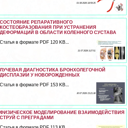
01 08 2026 18:59:35
СОСТОЯНИЕ РЕПАРАТИВНОГО
КОСТЕОБРАЗОВАНИЯ ПРИ УСТРАНЕНИЯ
ДЕФОРМАЦИЙ В ОБЛАСТИ КОЛЕННОГО СУСТАВА
Статья в формате PDF 120 KB...
31 07 2026 3:27:51
ЛУЧЕВАЯ ДИАГНОСТИКА БРОНХОЛЕГОЧНОЙ
ДИСПЛАЗИИ У НОВОРОЖДЕННЫХ
Статья в формате PDF 153 KB...
30 07 2026 15:21:38
ФИЗИЧЕСКОЕ МОДЕЛИРОВАНИЕ ВЗАИМОДЕЙСТВИЯ
СТРУЙ С ПРЕГРАДАМИ
Статья в формате PDF 113 KB...