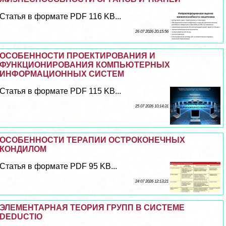
Статья в формате PDF 116 KB...
26 07 2026 20:15:56
ОСОБЕННОСТИ ПРОЕКТИРОВАНИЯ И
ФУНКЦИОНИРОВАНИЯ КОМПЬЮТЕРНЫХ
ИНФОРМАЦИОННЫХ СИСТЕМ
Статья в формате PDF 115 KB...
25 07 2026 10:14:31
ОСОБЕННОСТИ ТЕРАПИИ ОСТРОКОНЕЧНЫХ
КОНДИЛОМ
Статья в формате PDF 95 KB...
24 07 2026 12:13:21
ЭЛЕМЕНТАРНАЯ ТЕОРИЯ ГРУПП В СИСТЕМЕ
DEDUCTIO