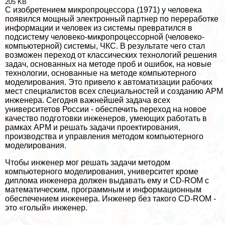
205 KB
С изобретением микропроцессора (1971) у человека
появился мощный электронный партнер по переработке
информации и человек из системы превратился в
подсистему человеко-микропроцессорной (человеко-
компьютерной) системы, ЧКС. В результате чего стал
возможен переход от классических технологий решения
задач, основанных на методе проб и ошибок, на новые
технологии, основанные на методе компьютерного
моделирования. Это привело к автоматизации рабочих
мест специалистов всех специальностей и созданию АРМ
инженера. Сегодня важнейшей задача всех
университетов России - обеспечить переход на новое
качество подготовки инженеров, умеющих работать в
рамках АРМ и решать задачи проектирования,
производства и управления методом компьютерного
моделирования.
Чтобы инженер мог решать задачи методом
компьютерного моделирования, университет кроме
диплома инженера должен выдавать ему и CD-ROM с
математическим, программным и информационным
обеспечением инженера. Инженер без такого CD-ROM -
это «гoлый» инженер.