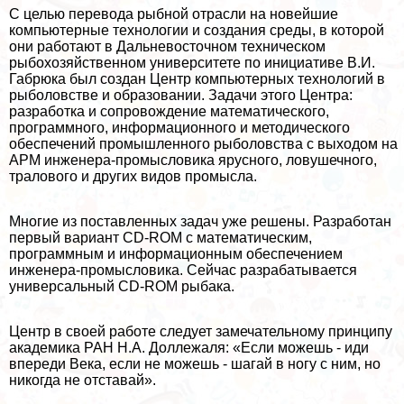
С целью перевода рыбной отрасли на новейшие
компьютерные технологии и создания среды, в которой
они работают в Дальневосточном техническом
рыбохозяйственном университете по инициативе В.И.
Габрюка был создан Центр компьютерных технологий в
рыболовстве и образовании. Задачи этого Центра:
разработка и сопровождение математического,
программного, информационного и методического
обеспечений промышленного рыболовства с выходом на
АРМ инженера-промысловика ярусного, ловушечного,
тралового и других видов промысла.
Многие из поставленных задач уже решены. Разработан
первый вариант CD-ROM с математическим,
программным и информационным обеспечением
инженера-промысловика. Сейчас разpaбатывается
универсальный CD-ROM рыбака.
Центр в своей работе следует замечательному принципу
академика РАН Н.А. Доллежаля: «Если можешь - иди
впереди Века, если не можешь - шагай в ногу с ним, но
никогда не отставай».