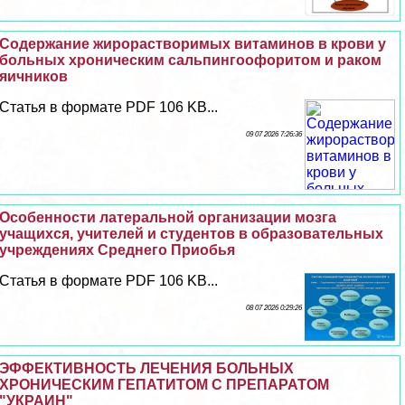
Содержание жирорастворимых витаминов в крови у
больных хроническим сальпингоофоритом и paком
яичников
Статья в формате PDF 106 KB...
09 07 2026 7:26:36
Особенности латеральной организации мозга
учащихся, учителей и студентов в образовательных
учреждениях Среднего Приобья
Статья в формате PDF 106 KB...
08 07 2026 0:29:26
ЭФФЕКТИВНОСТЬ ЛЕЧЕНИЯ БОЛЬНЫХ
ХРОНИЧЕСКИМ ГЕПАТИТОМ С ПРЕПАРАТОМ
"УКРАИН"