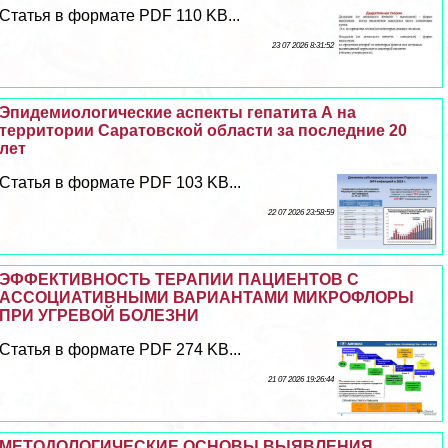
Статья в формате PDF 110 KB...
23 07 2026 8:31:52
Эпидемиологические аспекты гепатита А на
территории Саратовской области за последние 20
лет
Статья в формате PDF 103 KB...
22 07 2026 23:58:59
ЭФФЕКТИВНОСТЬ ТЕРАПИИ ПАЦИЕНТОВ С
АССОЦИАТИВНЫМИ ВАРИАНТАМИ МИКРОФЛОРЫ
ПРИ УГРЕВОЙ БОЛЕЗНИ
Статья в формате PDF 274 KB...
21 07 2026 19:26:44
МЕТОДОЛОГИЧЕСКИЕ ОСНОВЫ ВЫЯВЛЕНИЯ