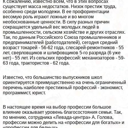
К сожалению, известно всем, что в этих вопросах
существует масса недостатков. Низок престиж труда,
особенно среди молодежи. В ее профориентации
весомую роль играют ложные и во многом
необоснованные ценности. В силу разных причин
сокращается удельный вес молодых людей в
промышленности, сельском хозяйстве и других отраслях.
Так, по данным Российского Союза промышленников и
предпринимателей (работодателей), сегодня средний
возраст токарей - 56-62 года, слесарей-ремонтников - 55
лет, сверловщиков и шлифовщиков 5-го разряда (6 уже
нет) - 55 лет. Из сельских профессий: механизаторов - 59-
63 года, тpaктористов - 62 года.
Известно, что большинство выпускников школ
ориентируется преимущественно на очень ограниченный
перечень наиболее престижный профессий - экономист,
программист, юрист.
В настоящее время на выбор профессии большое
влияние оказывает уровень благосостояния семьи. Так,
по мнению, сотрудника «Левада-центра» А. Голова,
профессии можно делить на «профессии для богатых» и
«профессии для бедных».