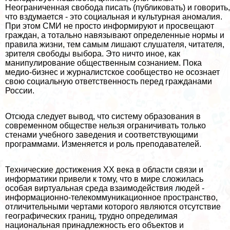
Неограниченная свобода писать (публиковать) и говорить,
что вздумается - это социальная и культурная аномалия.
При этом СМИ не просто информируют и просвещают
граждан, а тотально навязывают определенные нормы и
правила жизни, тем самым лишают слушателя, читателя,
зрителя свободы выбора. Это ничто иное, как
манипулирование общественным сознанием. Пока
медио-бизнес и журналистское сообщество не осознает
свою социальную ответственность перед гражданами
России.
Отсюда следует вывод, что систему образования в
современном обществе нельзя ограничивать только
стенами учебного заведения и соответствующими
программами. Изменяется и роль преподавателей.
Технические достижения XX века в области связи и
информатики привели к тому, что в мире сложилась
особая виртуальная среда взаимодействия людей -
информационно-телекоммуникационное прострaнcтво,
отличительными чертами которого являются отсутствие
географических границ, трудно определимая
национальная принадлежность его объектов и