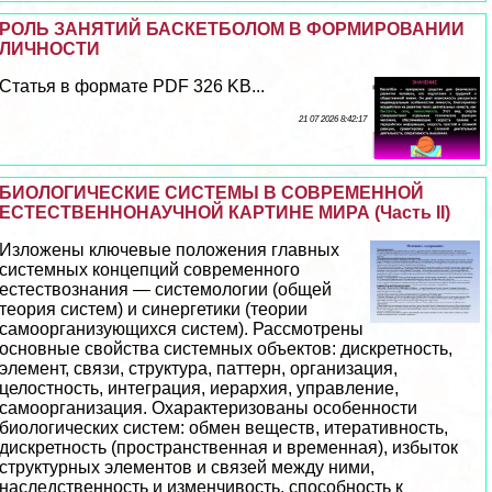
РОЛЬ ЗАНЯТИЙ БАСКЕТБОЛОМ В ФОРМИРОВАНИИ
ЛИЧНОСТИ
Статья в формате PDF 326 KB...
21 07 2026 8:42:17
БИОЛОГИЧЕСКИЕ СИСТЕМЫ В СОВРЕМЕННОЙ
ЕСТЕСТВЕННОНАУЧНОЙ КАРТИНЕ МИРА (Часть II)
Изложены ключевые положения главных
системных концепций современного
естествознания — системологии (общей
теория систем) и синергетики (теории
самоорганизующихся систем). Рассмотрены
основные свойства системных объектов: дискретность,
элемент, связи, структура, паттерн, организация,
целостность, интеграция, иерархия, управление,
самоорганизация. Охаpaктеризованы особенности
биологических систем: обмен веществ, итеративность,
дискретность (прострaнcтвенная и временная), избыток
структурных элементов и связей между ними,
наследственность и изменчивость, способность к