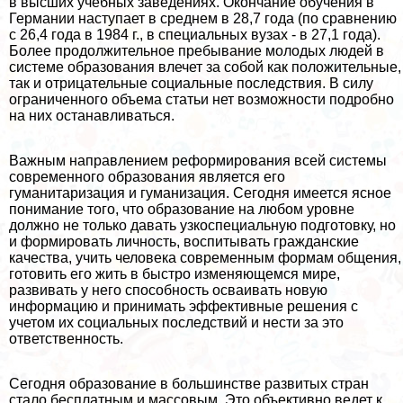
в высших учебных заведениях. Окончание обучения в
Германии наступает в среднем в 28,7 года (по сравнению
с 26,4 года в 1984 г., в специальных вузах - в 27,1 года).
Более продолжительное пребывание молодых людей в
системе образования влечет за собой как положительные,
так и отрицательные социальные последствия. В силу
ограниченного объема статьи нет возможности подробно
на них останавливаться.
Важным направлением реформирования всей системы
современного образования является его
гуманитаризация и гуманизация. Сегодня имеется ясное
понимание того, что образование на любом уровне
должно не только давать узкоспециальную подготовку, но
и формировать личность, воспитывать гражданские
качества, учить человека современным формам общения,
готовить его жить в быстро изменяющемся мире,
развивать у него способность осваивать новую
информацию и принимать эффективные решения с
учетом их социальных последствий и нести за это
ответственность.
Сегодня образование в большинстве развитых стран
стало бесплатным и массовым. Это объективно ведет к