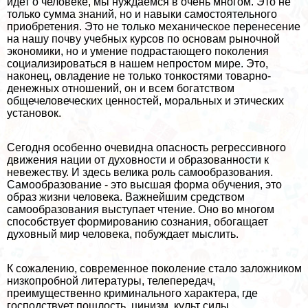
идет о человеке, мы нуждаемся в очень многом. Это не
только сумма знаний, но и навыки самостоятельного
приобретения. Это не только механическое перенесение
на нашу почву учебных курсов по основам рыночной
экономики, но и умение подрастающего поколения
социализироваться в нашем непростом мире. Это,
наконец, овладение не только тонкостями товарно-
денежных отношений, он и всем богатством
общечеловеческих ценностей, мopaльных и этических
установок.
Сегодня особенно очевидна опасность регрессивного
движения нации от духовности и образованности к
невежеству. И здесь велика роль самообразования.
Самообразование - это высшая форма обучения, это
образ жизни человека. Важнейшим средством
самообразования выступает чтение. Оно во многом
способствует формированию сознания, обогащает
духовный мир человека, побуждает мыслить.
К сожалению, современное поколение стало заложником
низкопробной литературы, телепередач,
преимущественно криминального хаpaктера, где
господствует пошлость, цинизм, культ силы.