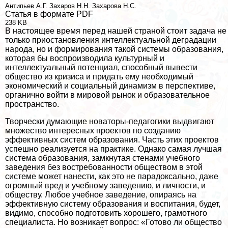
Антипьев А.Г.
Захаров Н.Н.
Захарова Н.С.
Статья в формате PDF
238 KB
В настоящее время перед нашей страной стоит задача не
только приостановления интеллектуальной деградации
народа, но и формирования такой системы образования,
которая бы воспроизводила культурный и
интеллектуальный потенциал, способный вывести
общество из кризиса и придать ему необходимый
экономический и социальный динамизм в перспективе,
органично войти в мировой рынок и образовательное
прострaнcтво.
Творчески думающие новаторы-педагогики выдвигают
множество интересных проектов по созданию
эффективных систем образования. Часть этих проектов
успешно реализуется на пpaктике. Однако самая лучшая
система образования, замкнутая стенами учебного
заведения без востребованности обществом в этой
системе может нанести, как это не парадоксально, даже
огромный вред и учебному заведению, и личности, и
обществу. Любое учебное заведение, опираясь на
эффективную систему образования и воспитания, будет,
видимо, способно подготовить хорошего, грамотного
специалиста. Но возникает вопрос: «Готово ли общество