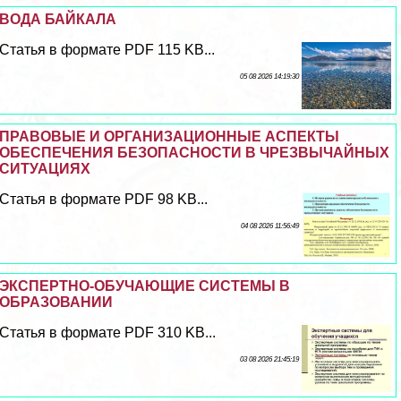
ВОДА БАЙКАЛА
Статья в формате PDF 115 KB...
05 08 2026 14:19:30
ПРАВОВЫЕ И ОРГАНИЗАЦИОННЫЕ АСПЕКТЫ
ОБЕСПЕЧЕНИЯ БЕЗОПАСНОСТИ В ЧРЕЗВЫЧАЙНЫХ
СИТУАЦИЯХ
Статья в формате PDF 98 KB...
04 08 2026 11:56:49
ЭКСПЕРТНО-ОБУЧАЮЩИЕ СИСТЕМЫ В
ОБРАЗОВАНИИ
Статья в формате PDF 310 KB...
03 08 2026 21:45:19