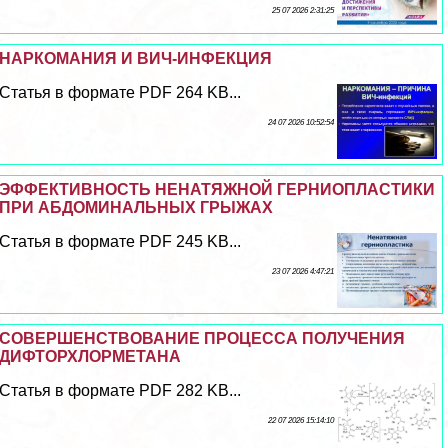
25 07 2026 2:31:25
НАРКОМАНИЯ И ВИЧ-ИНФЕКЦИЯ
Статья в формате PDF 264 KB...
24 07 2026 10:52:54
ЭФФЕКТИВНОСТЬ НЕНАТЯЖНОЙ ГЕРНИОПЛАСТИКИ
ПРИ АБДОМИНАЛЬНЫХ ГРЫЖАХ
Статья в формате PDF 245 KB...
23 07 2026 4:47:21
СОВЕРШЕНСТВОВАНИЕ ПРОЦЕССА ПОЛУЧЕНИЯ
ДИФТОРХЛОРМЕТАНА
Статья в формате PDF 282 KB...
22 07 2026 15:14:10