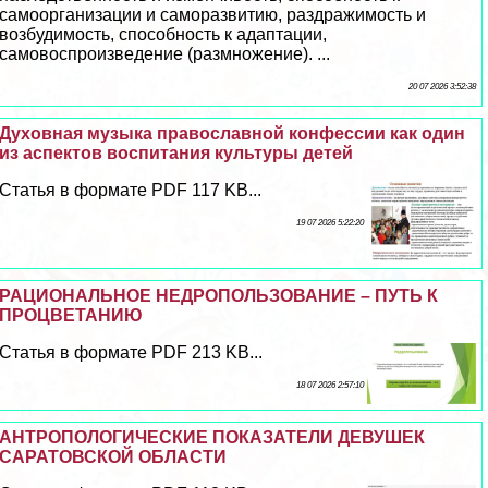
самоорганизации и саморазвитию, раздражимость и
возбудимость, способность к адаптации,
самовоспроизведение (размножение). ...
20 07 2026 3:52:38
Духовная музыка православной конфессии как один
из аспектов воспитания культуры детей
Статья в формате PDF 117 KB...
19 07 2026 5:22:20
РАЦИОНАЛЬНОЕ НЕДРОПОЛЬЗОВАНИЕ – ПУТЬ К
ПРОЦВЕТАНИЮ
Статья в формате PDF 213 KB...
18 07 2026 2:57:10
АНТРОПОЛОГИЧЕСКИЕ ПОКАЗАТЕЛИ ДЕВУШЕК
САРАТОВСКОЙ ОБЛАСТИ