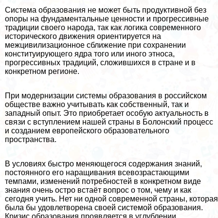
Система образования не может быть продуктивной без
опоры на фунда­ментальные ценности и прогрессивные
традиции своего народа, так как логика современного
исторического движения ориентируется на
межцивилизационное сближение при сохранении
конституирующего ядра того или иного этноса,
прогрессивных традиций, сложившихся в стране и в
конкретном регионе.
При модернизации системы образования в российском
обществе важно учитывать как собственный, так и
западный опыт. Это приобретает особую актуальность в
связи с вступлением нашей страны в Болонский процесс
и созданием европейского образовательного
прострaнcтва.
В условиях быстро меняющегося содержания знаний,
постоянного его наращивания всевозрастающими
темпами, изменений потребностей в конкретном виде
знания очень остро встаёт вопрос о том, чему и как
сегодня учить. Нет ни одной современной страны, которая
была бы удовлетворена своей системой образования.
Кризис образования проявляется в углублении