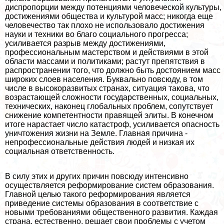
диспропорции между потенциями человеческой культуры,
достижениями общества и культурой масс; никогда еще
человечество так плохо не использовало достижения
науки и техники во благо социального прогресса;
усиливается разрыв между достижениями,
профессиональным мастерством и действиями в этой
области массами и политиками; растут препятствия в
распространении того, что должно быть достоянием масс
широких слоев населения. Буквально повсюду, в том
числе в высокоразвитых странах, ситуация такова, что
возрастающей сложности государственных, социальных,
технических, наконец глобальных проблем, сопутствует
снижение компетентности правящей элиты. В конечном
итоге нарастает число катастроф, усиливается опасность
уничтожения жизни на Земле. Главная причина -
непрофессиональные действия людей и низкая их
социальная ответственность.
В силу этих и других причин повсюду интенсивно
осуществляется реформирование систем образования.
Главной целью такого реформирования является
приведение системы образования в соответствие с
новыми требованиями общественного развития. Каждая
страна, естественно, решает свои проблемы с учетом