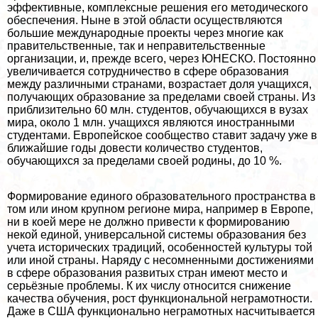
эффективные, комплексные решения его методического
обеспечения. Ныне в этой области осуществляются
большие международные проекты через многие как
правительственные, так и неправительственные
организации, и, прежде всего, через ЮНЕСКО. Постоянно
увеличивается сотрудничество в сфере образования
между различными странами, возрастает доля учащихся,
получающих образование за пределами своей страны. Из
приблизительно 60 млн. студентов, обучающихся в вузах
мира, около 1 млн. учащихся являются иностранными
студентами. Европейское сообщество ставит задачу уже в
ближайшие годы довести количество студентов,
обучающихся за пределами своей родины, до 10 %.
Формирование единого образовательного прострaнcтва в
том или ином крупном регионе мира, например в Европе,
ни в коей мере не должно привести к формированию
некой единой, универсальной системы образования без
учета исторических традиций, особенностей культуры той
или иной страны. Наряду с несомненными достижениями
в сфере образования развитых стран имеют место и
серьёзные проблемы. К их числу относится снижение
качества обучения, рост функциональной неграмотности.
Даже в США функционально неграмотных насчитывается