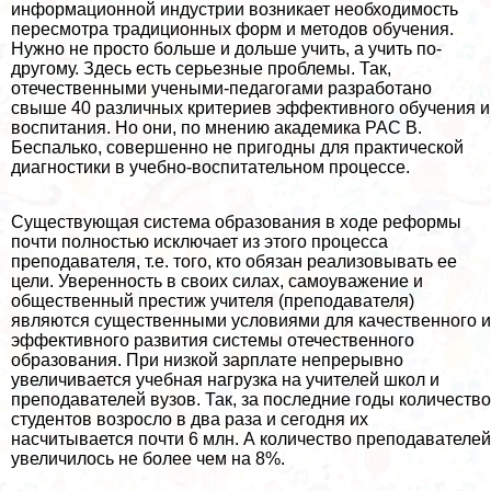
информационной индустрии возникает необходимость
пересмотра традиционных форм и методов обучения.
Нужно не просто больше и дольше учить, а учить по-
другому. Здесь есть серьезные проблемы. Так,
отечественными учеными-педагога­ми разработано
свыше 40 различных критериев эффективного обучения и
воспитания. Но они, по мнению академика РАС В.
Беспалько, совершенно не пригодны для пpaктической
диагностики в учебно-воспитательном про­цессе.
Существующая система образования в ходе реформы
почти полностью иск­лючает из этого процесса
преподавателя, т.е. того, кто обязан реализовывать ее
цели. Уверенность в своих силах, самоуважение и
общественный престиж учителя (преподавателя)
являются существенными условиями для качественного и
эффективного развития системы отечественного
образования. При низкой зарплате непрерывно
увеличивается учебная нагрузка на учителей школ и
преподавателей вузов. Так, за последние годы количество
студентов возросло в два раза и сегодня их
насчитывается почти 6 млн. А количество преподавателей
увеличилось не более чем на 8%.