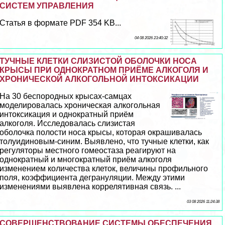
СИСТЕМ УПРАВЛЕНИЯ
Статья в формате PDF 354 KB...
04 08 2026 23:40:32
ТУЧНЫЕ КЛЕТКИ СЛИЗИСТОЙ ОБОЛОЧКИ НОСА
КРЫСЫ ПРИ ОДНОКРАТНОМ ПРИЁМЕ АЛКОГОЛЯ И
ХРОНИЧЕСКОЙ АЛКОГОЛЬНОЙ ИНТОКСИКАЦИИ
На 30 беспородных крысах-самцах
моделировалась хроническая алкогольная
интоксикация и однократный приём
алкоголя. Исследовалась слизистая
оболочка полости носа крысы, которая окрашивалась
толуидиновым-синим. Выявлено, что тучные клетки, как
регуляторы местного гомеостаза реагируют на
однократный и многократный приём алкоголя
изменением количества клеток, величины профильного
поля, коэффициента дегрануляции. Между этими
изменениями выявлена коррелятивная связь. ...
03 08 2026 11:24:38
СОВЕРШЕНСТВОВАНИЕ СИСТЕМЫ ОБЕСПЕЧЕНИЯ