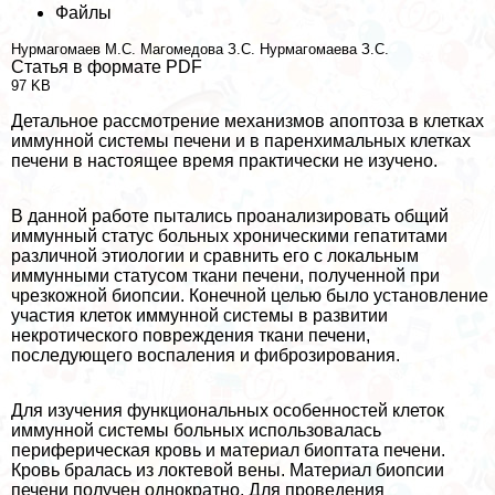
Файлы
Нурмагомаев М.С.
Магомедова З.С.
Нурмагомаева З.С.
Статья в формате PDF
97 KB
Детальное рассмотрение механизмов апоптоза в клетках
иммунной системы печени и в паренхимальных клетках
печени в настоящее время пpaктически не изучено.
В данной работе пытались проанализировать общий
иммунный статус больных хроническими гепатитами
различной этиологии и сравнить его с локальным
иммунными статусом ткани печени, полученной при
чрезкожной биопсии. Конечной целью было установление
участия клеток иммунной системы в развитии
некротического повреждения ткани печени,
последующего воспаления и фиброзирования.
Для изучения функциональных особенностей клеток
иммунной системы больных использовалась
периферическая кровь и материал биоптата печени.
Кровь бралась из локтевой вены. Материал биопсии
печени получен однократно. Для проведения