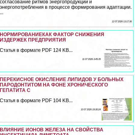
согласование ритмов энергопродукции и
энергопотрeбления в процессе формирования адаптации.
...
12 07 2026 13:17:36
НОРМИРОВАНИЕКАК ФАКТОР СНИЖЕНИЯ
ИЗДЕРЖЕК ПРЕДПРИЯТИЯ
Статья в формате PDF 124 KB...
11 07 2026 3:45:35
ПЕРЕКИСНОЕ ОКИСЛЕНИЕ ЛИПИДОВ У БОЛЬНЫХ
ПАРОДОНТИТОМ НА ФОНЕ ХРОНИЧЕСКОГО
ГЕПАТИТА С
Статья в формате PDF 104 KB...
10 07 2026 19:30:24
ВЛИЯНИЕ ИОНОВ ЖЕЛЕЗА НА СВОЙСТВА