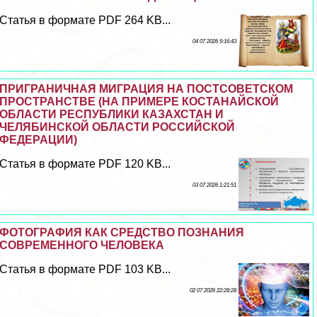
Статья в формате PDF 264 KB...
04 07 2026 9:16:43
ПРИГРАНИЧНАЯ МИГРАЦИЯ НА ПОСТСОВЕТСКОМ
ПРОСТРАНСТВЕ (НА ПРИМЕРЕ КОСТАНАЙСКОЙ
ОБЛАСТИ РЕСПУБЛИКИ КАЗАХСТАН И
ЧЕЛЯБИНСКОЙ ОБЛАСТИ РОССИЙСКОЙ
ФЕДЕРАЦИИ)
Статья в формате PDF 120 KB...
03 07 2026 1:21:51
ФОТОГРАФИЯ КАК СРЕДСТВО ПОЗНАНИЯ
СОВРЕМЕННОГО ЧЕЛОВЕКА
Статья в формате PDF 103 KB...
02 07 2026 22:28:28