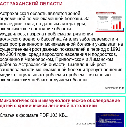
АСТРАХАНСКОЙ ОБЛАСТИ
Астpaxaнская область является зоной
эндемичной по мочекаменной болезни. За
последние годы, по данным литературы,
экологическое состояние области
ухудшилось, назрела проблема загрязнения
волжского водного бассейна. Анализ заболеваемости и
распространенности мочекаменной болезни указывает на
существенный рост данных показателей в период с 1991
по 2004 годы среди взрослого населения и подростков,
особенно в Черноярском, Приволжском и Лиманском
районах Астpaxaнской области. Выявленный рост
заболеваемости мочекаменной болезни требует решения
медико-социальных проблем и проблем, связанных с
экологическим нeблагополучием области. ...
30 07 2026 20:16:43
Микологическое и иммунологическое обследование
детей с хронической легочной патологией
Статья в формате PDF 103 KB...
29 07 2026 22:42:33