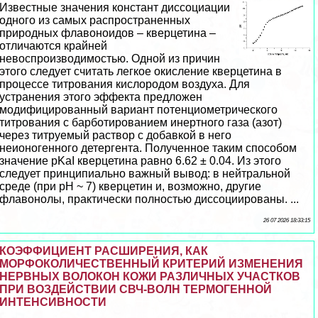
Известные значения констант диссоциации
одного из самых распространенных
природных флавоноидов – кверцетина –
отличаются крайней
невоспроизводимостью. Одной из причин
этого следует считать легкое окисление кверцетина в
процессе титрования кислородом воздуха. Для
устранения этого эффекта предложен
модифицированный вариант потенциометрического
титрования с барботированием инертного газа (азот)
через титруемый раствор с добавкой в него
неионогенного детергента. Полученное таким способом
значение pKaI кверцетина равно 6.62 ± 0.04. Из этого
следует принципиально важный вывод: в нейтральной
среде (при рН ~ 7) кверцетин и, возможно, другие
флавонолы, пpaктически полностью диссоциированы. ...
26 07 2026 18:33:15
КОЭФФИЦИЕНТ РАСШИРЕНИЯ, КАК
МОРФОКОЛИЧЕСТВЕННЫЙ КРИТЕРИЙ ИЗМЕНЕНИЯ
НЕРВНЫХ ВОЛОКОН КОЖИ РАЗЛИЧНЫХ УЧАСТКОВ
ПРИ ВОЗДЕЙСТВИИ СВЧ-ВОЛН ТЕРМОГЕННОЙ
ИНТЕНСИВНОСТИ