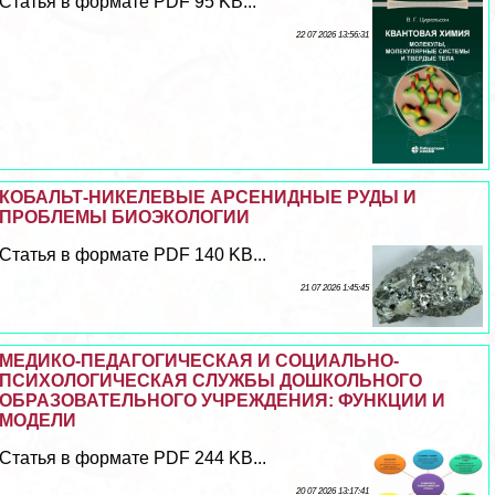
Статья в формате PDF 95 KB...
22 07 2026 13:56:31
КОБАЛЬТ-НИКЕЛЕВЫЕ АРСЕНИДНЫЕ РУДЫ И
ПРОБЛЕМЫ БИОЭКОЛОГИИ
Статья в формате PDF 140 KB...
21 07 2026 1:45:45
МЕДИКО-ПЕДАГОГИЧЕСКАЯ И СОЦИАЛЬНО-
ПСИХОЛОГИЧЕСКАЯ СЛУЖБЫ ДОШКОЛЬНОГО
ОБРАЗОВАТЕЛЬНОГО УЧРЕЖДЕНИЯ: ФУНКЦИИ И
МОДЕЛИ
Статья в формате PDF 244 KB...
20 07 2026 13:17:41