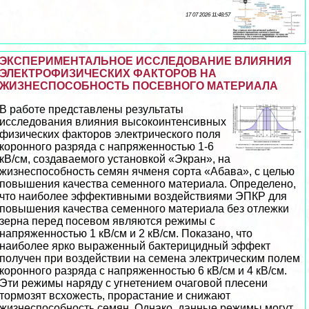
17 07 2026 11:48:57
ЭКСПЕРИМЕНТАЛЬНОЕ ИССЛЕДОВАНИЕ ВЛИЯНИЯ
ЭЛЕКТРОФИЗИЧЕСКИХ ФАКТОРОВ НА
ЖИЗНЕСПОСОБНОСТЬ ПОСЕВНОГО МАТЕРИАЛА
В работе представлены результаты
исследования влияния высокоинтенсивных
физических факторов электрического поля
коронного разряда с напряженностью 1-6
кВ/см, создаваемого установкой «Экран», на
жизнеспособность семян ячменя сорта «Абава», с целью
повышения качества семенного материала. Определено,
что наиболее эффективными воздействиями ЭПКР для
повышения качества семенного материала без отлежки
зерна перед посевом являются режимы с
напряженностью 1 кВ/см и 2 кВ/см. Показано, что
наиболее ярко выраженный бактерицидный эффект
получен при воздействии на семена электрическим полем
коронного разряда с напряженностью 6 кВ/см и 4 кВ/см.
Эти режимы наряду с угнетением очаговой плесени
тормозят всхожесть, прорастание и снижают
жизнеспособность семян. Однако, данные режимы могут