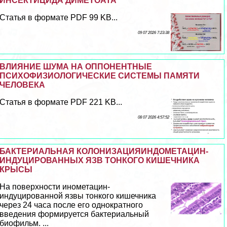
ИНСЕКТИЦИДА ДИМЕТОАТА
Статья в формате PDF 99 KB...
09 07 2026 7:23:38
ВЛИЯНИЕ ШУМА НА ОППОНЕНТНЫЕ
ПСИХОФИЗИОЛОГИЧЕСКИЕ СИСТЕМЫ ПАМЯТИ
ЧЕЛОВЕКА
Статья в формате PDF 221 KB...
08 07 2026 4:57:52
БАКТЕРИАЛЬНАЯ КОЛОНИЗАЦИЯИНДОМЕТАЦИН-
ИНДУЦИРОВАННЫХ ЯЗВ ТОНКОГО КИШЕЧНИКА
КРЫСЫ
На поверхности инометацин-
индуцированной язвы тонкого кишечника
через 24 часа после его однократного
введения формируется бактериальный
биофильм. ...