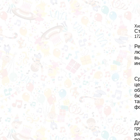
Хи
Ст
17
Ре
лю
вы
ин
Ср
це
об
бю
та
фо
Дл
гр
ра
по