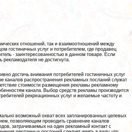
омических отношений, так и взаимоотношений между
цом гостиничных услуг и потребителем, где продавец
тель - заинтересованностью в данном товаре. Если
ль рекламодателя не достигнута.
ивно достичь внимания потребителей гостиничных услуг
ре каналов распространения рекламных посланий служат
тветствие стоимости размещения рекламы рекламному
обенностям канала. Выбор средств рекламы производится
требителей рекреационных услуг и желаемые частоту и
мально возможный охват всех запланированных целевых
рием, позволяющим проводить сравнение каналов
дов, затрачиваемых на один рекламный контакт с
нения рекламных посланий следует иметь в виду, что