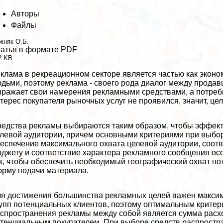
Авторы
Файлы
жняк О.Б.
атья в формате PDF
2 KB
клама в рекреационном секторе является частью как экон
дьми, поэтому реклама - своего рода диалог между продав
ражает свои намерения рекламными средствами, а потреби
терес покупателя рыночных услуг не проявился, значит, це
едства рекламы выбираются таким образом, чтобы эффект
левой аудитории, причем основными критериями при выбо
еспечение максимального охвата целевой аудитории, соо
джету и соответствие хаpaктера рекламного сообщения ос
к, чтобы обеспечить необходимый географический охват по
рму подачи материала.
я достижения большинства рекламных целей важен макси
упп потенциальных клиентов, поэтому оптимальным крите
спространения рекламы между собой является сумма расхо
тенциальным покупателем. При выборе средств распростра