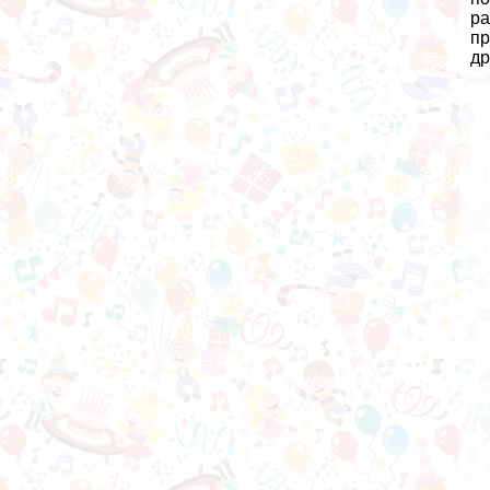
ра
пр
др