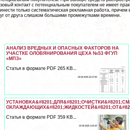
зовый контакт с потенциальным покупателем не имеет пpaк
инести только систематическая рекламная работа, причем
уг от друга слишком большими промежутками времени.
АНАЛИЗ ВРЕДНЫХ И ОПАСНЫХ ФАКТОРОВ НА
УЧАСТКЕ ОЛОВЯНИРОВАНИЯ ЦЕХА №53 ФГУП
«МПЗ»
Статья в формате PDF 265 KB...
04 08 2026 22:37:50
УСТАНОВКА&#8201;ДЛЯ&#8201;ОЧИСТКИ&#8201;С
ОХЛАЖДАЮЩИХ&#8201;ЖИДКОСТЕЙ&#8201;ОТ&#8
Статья в формате PDF 359 KB...
02 08 2026 3:25:30