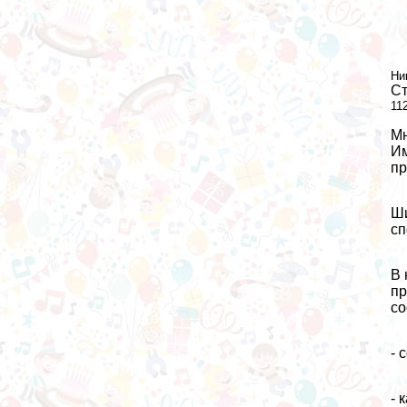
Ни
Ст
11
Мн
Им
пр
Ши
сп
В 
пp
со
- 
- 