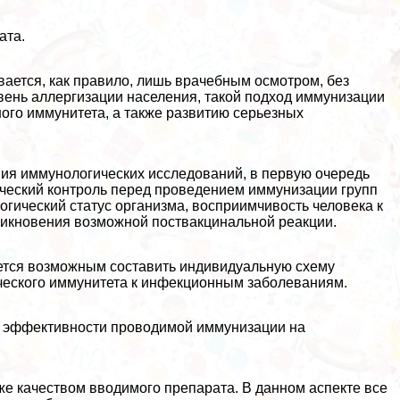
ата.
ается, как правило, лишь врачебным осмотром, без
ень аллергизации населения, такой подход иммунизации
ного иммунитета, а также развитию серьезных
ения иммунологических исследований, в первую очередь
еский контроль перед проведением иммунизации групп
гический статус организма, восприимчивость человека к
никновения возможной поствакцинальной реакции.
ется возможным составить индивидуальную схему
ческого иммунитета к инфекционным заболеваниям.
ов эффективности проводимой иммунизации на
е качеством вводимого препарата. В данном аспекте все