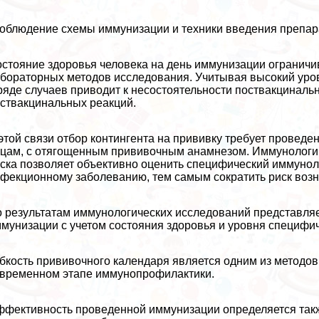
соблюдение схемы иммунизации и техники введения препар
стояние здоровья человека на день иммунизации ограничив
бораторных методов исследования. Учитывая высокий уров
ряде случаев приводит к несостоятельности поствакциналь
ствакцинальных реакций.
этой связи отбор контингента на прививку требует провед
цам, с отягощенным прививочным анамнезом. Иммунологич
ска позволяет объективно оценить специфический иммуноло
фекционному заболеванию, тем самым сократить риск воз
 результатам иммунологических исследований представля
мунизации с учетом состояния здоровья и уровня специфи
бкость прививочного календаря является одним из метод
временном этапе иммунопрофилактики.
фективность проведенной иммунизации определяется такж