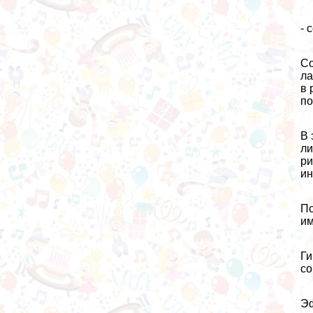
- 
Со
ла
в 
по
В 
ли
ри
ин
По
им
Ги
со
Эф