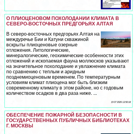
О ПЛИОЦЕНОВОМ ПОХОЛОДАНИИ КЛИМАТА В
СЕВЕРО-ВОСТОЧНЫХ ПРЕДГОРЬЯХ АЛТАЯ
В северо-восточных предгорьях Алтая на
междуречье Бии и Катуни скважиной
вскрыты плиоценовые озерные
отложения. Литологические,
минералогические, геохимические особенности этих
отложений и ископаемая фауна моллюсков указывают
на значительное похолодание и увлажнение климата
по сравнению с теплым и аридным
позднемиоценовым временем. По температурным
условиям климат плиоцена мог быть близким
современному климату в этом районе, но с годовым
количеством осадков в два раза ниже. ...
19 07 2026 13:50:18
ОБЕСПЕЧЕНИЕ ПОЖАРНОЙ БЕЗОПАСНОСТИ В
ГОСУДАРСТВЕННЫХ ПУБЛИЧНЫХ БИБЛИОТЕКАХ
Г. МОСКВЫ