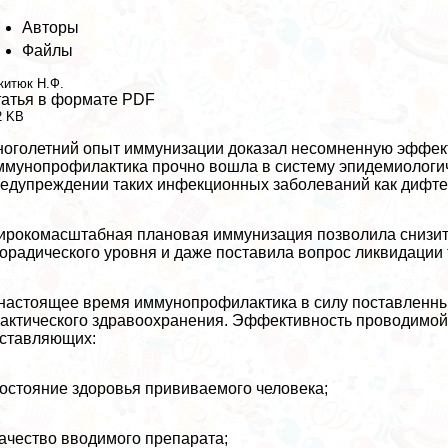
Авторы
Файлы
китюк Н.Ф.
атья в формате PDF
2 KB
оголетний опыт иммунизации доказал несомненную эффект
мунопрофилактика прочно вошла в систему эпидемиологи
едупреждении таких инфекционных заболеваний как дифтери
рокомасштабная плановая иммунизация позволила снизит
орадического уровня и даже поставила вопрос ликвидации т
настоящее время иммунопрофилактика в силу поставленны
aктического здравоохранения. Эффективность проводимой 
ставляющих:
состояние здоровья прививаемого человека;
качество вводимого препарата;