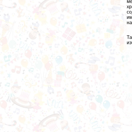
ме
хр
со
им
на
Та
из