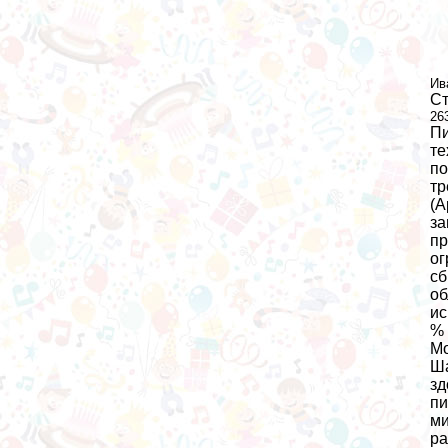
Ив
Ст
26
Пи
те
по
тр
(А
за
пр
ог
сб
об
ис
% 
Мо
Ша
зд
пи
ми
ра