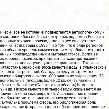
ически все ее источники подвергаются антропогенному и
е состояние большей части открытых водоемов России в
ленных отходов производства, но все еще остается
 качества воды с 1995 г. и о том, что в ряде регионов
ская области уровень химического и микробиологического
щенных производственных и бытовых стоков. Волга ее
х городов поселков, принимают на всем протяжении
роцессы самоочищения уже не справляются. Так, из-за
 Татарстана резко снизилось качество воды в Ульяновской
 вод от загрязнений, благодаря чему их стремятся
емени обнаружено около 1800 очагов их загрязнения, 78
значительные (площадь более 10 кв. км) выявлены в
бласть), Балакове (Саратовская область) Каменске-
ь) и др. Низкое качество питьевой воды сказывается на
т причиной кишечных инфекций. Исследование влияния
ми болезнями, выявило связь между ее высокой
 актуальна проблема фтора. его биологическая роль
е содержание фтора оказывает нeблагоприятное влияние