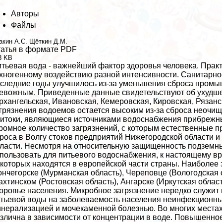
Авторы
Файлы
акин А.С.
Щёткин Д.М.
атья в формате PDF
3 KB
тьевая вода - важнейший фактор здоровья человека. Пpaкт
хногенному воздействию разной интенсивности. Санитарно
следние годы улучшилось из-за уменьшения сброса промыш
евожным. Приведенные данные свидетельствуют об ухудшении
рхангельская, Ивановская, Кемеровская, Кировская, Рязан
грязнения водоемов остается высоким из-за сброса неочи
итоки, являющиеся источниками водоснабжения прибрежны
ромное количество загрязнений, с которым естественные п
роса в Волгу стоков предприятий Нижегородской области и
ласти. Несмотря на относительную защищенность подземных
пользовать для питьевого водоснабжения, к настоящему вр
которых находятся в европейской части страны. Наиболее 
нчегорске (Мурманская область), Череповце (Вологодская о
хтинском (Ростовская область), Ангарске (Иркутская област
оровье населения. Микробное загрязнение нередко служи
тьевой воды на заболеваемость населения неинфекционны
нерализацией и мочекаменной болезнью. Во многих местах
злична в зависимости от концентрации в воде. Повышенно