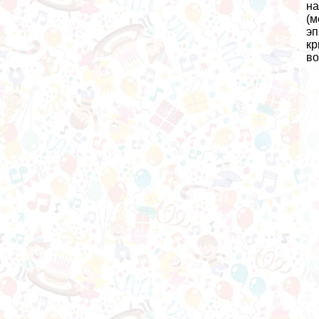
на
(м
эп
кр
во