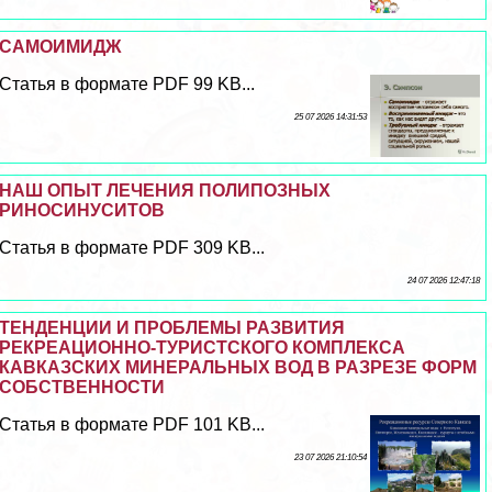
САМОИМИДЖ
Статья в формате PDF 99 KB...
25 07 2026 14:31:53
НАШ ОПЫТ ЛЕЧЕНИЯ ПОЛИПОЗНЫХ
РИНОСИНУСИТОВ
Статья в формате PDF 309 KB...
24 07 2026 12:47:18
ТЕНДЕНЦИИ И ПРОБЛЕМЫ РАЗВИТИЯ
РЕКРЕАЦИОННО-ТУРИСТСКОГО КОМПЛЕКСА
КАВКАЗСКИХ МИНЕРАЛЬНЫХ ВОД В РАЗРЕЗЕ ФОРМ
СОБСТВЕННОСТИ
Статья в формате PDF 101 KB...
23 07 2026 21:10:54