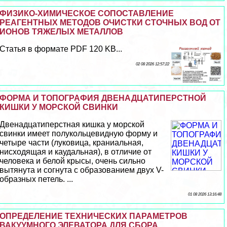
ФИЗИКО-ХИМИЧЕСКОЕ СОПОСТАВЛЕНИЕ
РЕАГЕНТНЫХ МЕТОДОВ ОЧИСТКИ СТОЧНЫХ ВОД ОТ
ИОНОВ ТЯЖЕЛЫХ МЕТАЛЛОВ
Статья в формате PDF 120 KB...
02 08 2026 12:57:22
ФОРМА И ТОПОГРАФИЯ ДВЕНАДЦАТИПЕРСТНОЙ
КИШКИ У МОРСКОЙ СВИНКИ
Двенадцатиперстная кишка у морской
свинки имеет полукольцевидную форму и
четыре части (луковица, краниальная,
нисходящая и каудальная), в отличие от
человека и белой крысы, очень сильно
вытянута и согнута с образованием двух V-
образных петель. ...
01 08 2026 13:16:48
ОПРЕДЕЛЕНИЕ ТЕХНИЧЕСКИХ ПАРАМЕТРОВ
ВАКУУМНОГО ЭЛЕВАТОРА ДЛЯ СБОРА