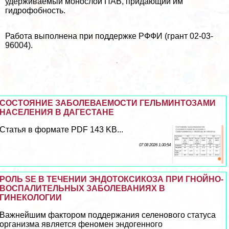
удерживаемый монослой ПАВ, придающий им
гидрофобность.
Работа выполнена при поддержке РФФИ (грант 02-03-
96004).
СОСТОЯНИЕ ЗАБОЛЕВАЕМОСТИ ГЕЛЬМИНТОЗАМИ
НАСЕЛЕНИЯ В ДАГЕСТАНЕ
Статья в формате PDF 143 KB...
07 08 2026 1:30:54
РОЛЬ SE В ТЕЧЕНИИ ЭНДОТОКСИКОЗА ПРИ ГНОЙНО-
ВОСПАЛИТЕЛЬНЫХ ЗАБОЛЕВАНИЯХ В
ГИНЕКОЛОГИИ
Важнейшим фактором поддержания селенового статуса
организма является феномен эндогенного