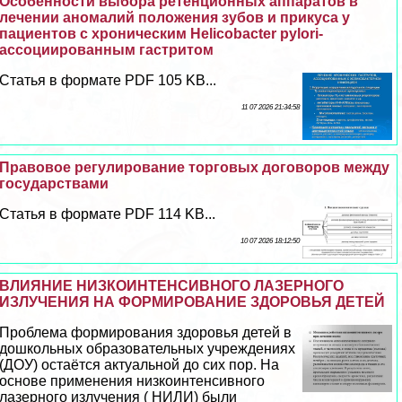
Особенности выбора ретенционных аппаратов в
лечении аномалий положения зубов и прикуса у
пациентов с хроническим Helicobacter pylori-
ассоциированным гастритом
Статья в формате PDF 105 KB...
11 07 2026 21:34:58
Правовое регулирование торговых договоров между
государствами
Статья в формате PDF 114 KB...
10 07 2026 18:12:50
ВЛИЯНИЕ НИЗКОИНТЕНСИВНОГО ЛАЗЕРНОГО
ИЗЛУЧЕНИЯ НА ФОРМИРОВАНИЕ ЗДОРОВЬЯ ДЕТЕЙ
Проблема формирования здоровья детей в
дошкольных образовательных учреждениях
(ДОУ) остаётся актуальной до сих пор. На
основе применения низкоинтенсивного
лазерного излучения ( НИЛИ) были