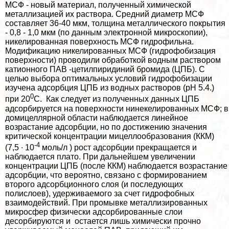
МСФ - новый материал, полученный химической
металлизацией их раствора. Средний диаметр МСФ
составляет 36-40 мкм, толщина металлического покрытия
- 0,8 - 1,0 мкм (по данным электронной микроскопии),
никелированная поверхность МСФ гидрофильна.
Модификацию никелированных МСФ (гидрофобизация
поверхности) проводили обработкой водным раствором
катионного ПАВ -цетилпиридиний бромида (ЦПБ). С
целью выбора оптимальных условий гидрофобизации
изучена адсорбция ЦПБ из водных растворов (рH 5.4.)
0
при 20
С. Как следует из полученных данных ЦПБ
адсорбируется на поверхности нинекелированных МСФ; в
домицеллярной области наблюдается линейное
возрастание адсорбции, но по достижению значения
критической концентрации мицеллообразования (ККМ)
-4
(7,5 ∙ 10
моль/л ) рост адсорбции прекращается и
наблюдается плато. При дальнейшем увеличении
концентрации ЦПБ (после ККМ) наблюдается возрастание
адсорбции, что вероятно, связано с формированием
второго адсорбционного слоя (и последующих
полислоев), удерживаемого за счет гидрофобных
взаимодействий. При промывке металлизированных
микросфер физически адсорбированные слои
десорбируются и остается лишь химически прочно