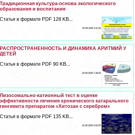
Традиционная культура-основа экологического
образования и воспитания
Статья в формате PDF 128 KB...
05 08 2026 3:11:36
РАСПРОСТРАНЕННОСТЬ И ДИНАМИКА АРИТМИЙ У
ДЕТЕЙ
Статья в формате PDF 90 KB...
04 08 2026 7:38:26
Лизосомально-катионный тест в оценке
эффективности лечения хронического катарального
гингивита препаратом «Хитозан с серебром»
Статья в формате PDF 135 KB...
03 08 2026 5:42:50