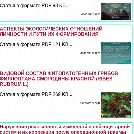
Статья в формате PDF 93 KB...
07 07 2026 5:58:20
АСПЕКТЫ ЭКОЛОГИЧЕСКИХ ОТНОШЕНИЙ
ЛИЧНОСТИ И ПУТИ ИХ ФОРМИРОВАНИЯ
Статья в формате PDF 121 KB...
06 07 2026 22:11:20
ВИДОВОЙ СОСТАВ ФИТОПАТОГЕННЫХ ГРИБОВ
ФИЛЛОПЛАНА СМОРОДИНЫ КРАСНОЙ (RIBES
RUBRUM L.)
Статья в формате PDF 269 KB...
05 07 2026 18:24:41
Нарушения реактивности иммунной и лейкоцитарной
систем и их коррекция после операционной травмы