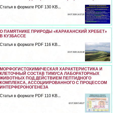
Статья в формате PDF 130 KB...
04 07 2026 14:37:20
О ПАМЯТНИКЕ ПРИРОДЫ «КАРАКАНСКИЙ ХРЕБЕТ»
В КУЗБАССЕ
Статья в формате PDF 116 KB...
03 07 2026 16:23:38
МОРФОГИСТОХИМИЧЕСКАЯ ХАРАКТЕРИСТИКА И
КЛЕТОЧНЫЙ СОСТАВ ТИМУСА ЛАБОРАТОРНЫХ
ЖИВОТНЫХ ПОД ДЕЙСТВИЕМ ПЕПТИДНОГО
КОМПЛЕКСА, АССОЦИИРОВАННОГО С ПРОЦЕССОМ
ИНТЕРФЕРОНОГЕНЕЗА
Статья в формате PDF 110 KB...
02 07 2026 5:49:27