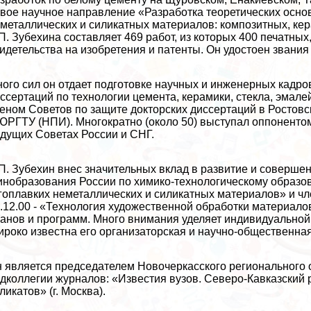
вое научное направление «Разработка теоретических осно
металлических и силикатных материалов: композитных, кер
П. Зубехина составляет 469 работ, из которых 400 печатных,
идетельства на изобретения и патенты. Он удостоен звани
ого сил он отдает подготовке научных и инженерных кадро
ссертаций по технологии цемента, керамики, стекла, эмалей 
eном Советов по защите докторских диссертаций в Ростов
ЮРГТУ (НПИ). Многократно (около 50) выступал оппонентом
дущих Советах России и СНГ.
П. Зубехин внес значительных вклад в развитие и соверше
нобразования России по химико-технологическому образов
гоплавких неметаллических и силикатных материалов» и ч
.12.00 - «Технология художественной обработки материало
анов и программ. Много внимания уделяет индивидуальной 
роко известна его организаторская и научно-общественная
 является председателем Новочеркасского регионального 
дколлегии журналов: «Известия вузов. Северо-Кавказский р
ликатов» (г. Москва).