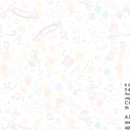
К 
8 
Ак
об
Ст
95
А.
он
ар