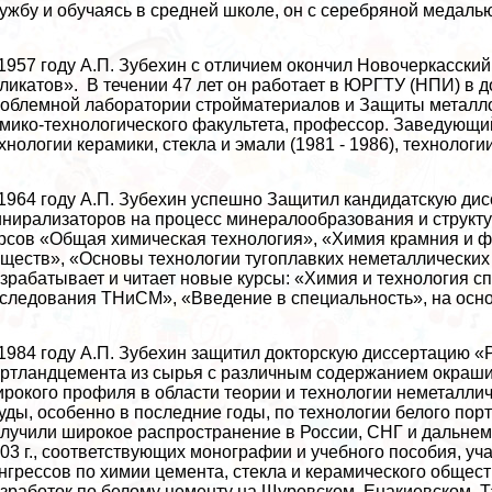
ужбу и обучаясь в средней школе, он с серебряной медалью
1957 году А.П. Зубехин с отличием окончил Новочеркасски
ликатов». В течении 47 лет он работает в ЮРГТУ (НПИ) в 
облемной лаборатории стройматериалов и Защиты металлов
мико-технологического факультета, профессор. Заведующий
хнологии керамики, стекла и эмали (1981 - 1986), технологи
1964 году А.П. Зубехин успешно Защитил кандидатскую ди
нирализаторов на процесс минералообразования и структур
рсов «Общая химическая технология», «Химия крамния и ф
ществ», «Основы технологии тугоплавких неметаллических
зpaбатывает и читает новые курсы: «Химия и технология 
следования ТНиСМ», «Введение в специальность», на осно
1984 году А.П. Зубехин защитил докторскую диссертацию «Р
ртландцемента из сырья с различным содержанием окраши
рокого профиля в области теории и технологии неметалли
уды, особенно в последние годы, по технологии белого по
лучили широкое распространение в России, СНГ и дальнем
03 г., соответствующих монографии и учебного пособия, у
нгрессов по химии цемента, стекла и керамического общест
зработок по белому цементу на Щуровском, Енакиевском, Т