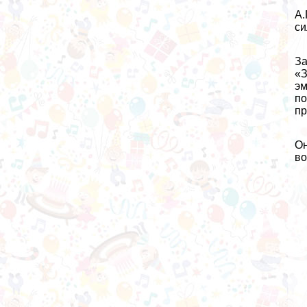
А.
си
За
«З
эм
по
пр
Он
во