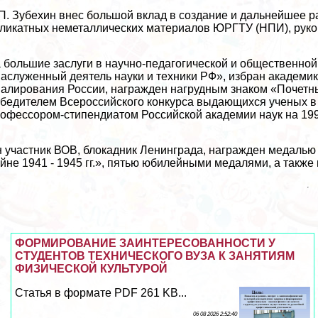
П. Зубехин внес большой вклад в создание и дальнейшее р
ликатных неметаллических материалов ЮРГТУ (НПИ), руков
 большие заслуги в научно-педагогической и общественной
аслуженный деятель науки и техники РФ», избран академи
алирования России, награжден нагрудным знаком «Почетн
бедителем Всероссийского конкурса выдающихся ученых в 
офессором-стипендиатом Российской академии наук на 1997 
 участник ВОВ, блокадник Ленинграда, награжден медалью
йне 1941 - 1945 гг.», пятью юбилейными медалями, а также
ФОРМИРОВАНИЕ ЗАИНТЕРЕСОВАННОСТИ У
СТУДЕНТОВ ТЕХНИЧЕСКОГО ВУЗА К ЗАНЯТИЯМ
ФИЗИЧЕСКОЙ КУЛЬТУРОЙ
Статья в формате PDF 261 KB...
06 08 2026 2:52:40