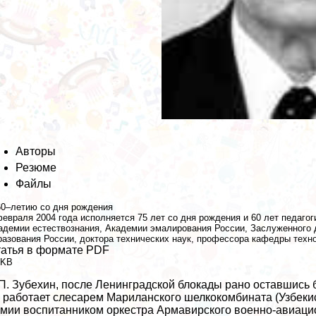
Авторы
Резюме
Файлы
60–летию со дня рождения
февраля 2004 года исполняется 75 лет со дня рождения и 60 лет педаго
адемии естествознания, Академии эмалирования России, Заслуженного д
разования России, доктора технических наук, профессора кафедры техн
атья в формате PDF
 KB
П. Зубехин, после Ленинградской блокады рано оставшись 
 работает слесарем Мариланского шелкокомбината (Узбекист
мии воспитанником оркестра Армавирского военно-авиаци