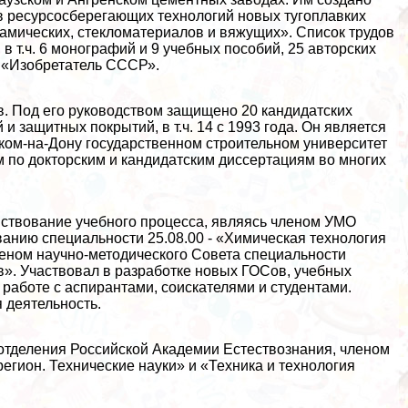
в ресурсосберегающих технологий новых тугоплавких
амических, стекломатериалов и вяжущих». Список трудов
 в т.ч. 6 монографий и 9 учебных пособий, 25 авторских
я «Изобретатель СССР».
в. Под его руководством защищено 20 кандидатских
и защитных покрытий, в т.ч. 14 с 1993 года. Он является
ском-на-Дону государственном строительном университет
 по докторским и кандидатским диссертациям во многих
нствование учебного процесса, являясь члeном УМО
анию специальности 25.08.00 - «Химическая технология
лeном научно-методического Совета специальности
в». Участвовал в разработке новых ГОСов, учебных
работе с аспирантами, соискателями и студентами.
 деятельность.
отделения Российской Академии Естествознания, члeном
егион. Технические науки» и «Техника и технология