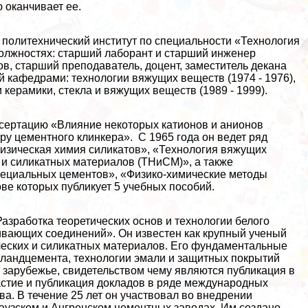
 оканчивает ее.
й политехнический институт по специальности «Технология
должностях: старший лаборант и старший инженер
, старший преподаватель, доцент, заместитель декана
 кафедрами: технологии вяжущих веществ (1974 - 1976),
и керамики, стекла и вяжущих веществ (1989 - 1999).
ссертацию «Влияние некоторых катионов и анионов
у цементного клинкера». С 1965 года он ведет ряд
изическая химия силикатов», «Технология вяжущих
 и силикатных материалов (ТНиСМ)», а также
специальных цементов», «Физико-химические методы
ве которых публикует 5 учебных пособий.
азработка теоретических основ и технологии белого
вающих соединений». Он известен как крупный ученый
ческих и силикатных материалов. Его фундаментальные
ртландцемента, технологии эмали и защитных покрытий
 зарубежье, свидетельством чему являются публикация в
частие и публикация докладов в ряде международных
ва. В течение 25 лет он участвовал во внедрении
аузском и Ангренском цементных заводах. Им создано