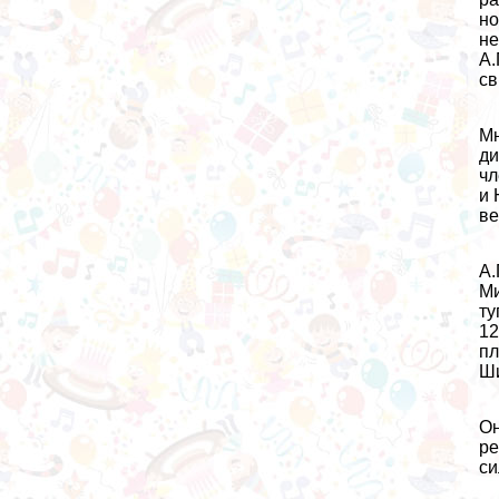
но
не
А.
св
Мн
ди
чл
и 
ве
А.
Ми
ту
12
пл
Ши
Он
ре
си