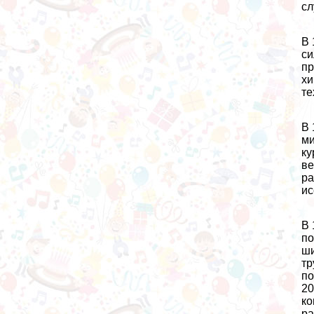
сл
В 
си
пр
хи
те
В 
ми
ку
ве
ра
ис
В 
по
ши
тр
по
20
ко
ра