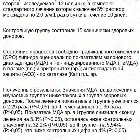
вторая - исследуемая - 12 больных, в комплекс
стандартного лечения которых включен 5% раствор
мексидола по 2,0 в/м 1 раз в сутки в течение 10 дней.
Контрольную группу составили 15 клинически здоровых
доноров.
Состояние процессов свободно - радикального окисления
(СРО) липидов оценивали по показателям малонового
диальдегида (МДА) и Fe - индуцированного МДА (FeМДА)
в плазме (пл.) и эритроцитах (эр.); антиоксидантной
защиты (АОЗ) - по каталазе (Кат.) пл., эр.
Полученные результаты.
Значения МДА пл. до лечения в
изучаемых группах ниже таковых в группе здоровых
доноров. После лечения показатель в I группе увеличился
в 2,25 раза (Р<0,05), во II - уменьшился в 1,36 раза
(Р>0,05). Показатель МДА
эр. в I группе снизился к концу
лечения на 5,3% (Р>0,05), оставаясь ниже контрольных
значений на 32,1% (Р>0,05); во II группе - на 5,54%
(Р>0,05), что ниже контрольных цифр на 4% (Р>0,05).