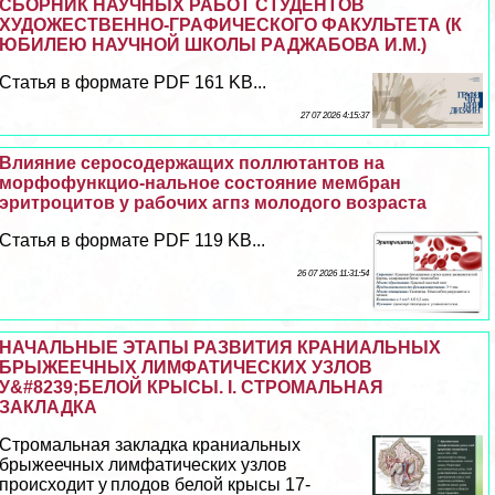
СБОРНИК НАУЧНЫХ РАБОТ СТУДЕНТОВ
ХУДОЖЕСТВЕННО-ГРАФИЧЕСКОГО ФАКУЛЬТЕТА (К
ЮБИЛЕЮ НАУЧНОЙ ШКОЛЫ PАДЖАБОВА И.М.)
Статья в формате PDF 161 KB...
27 07 2026 4:15:37
Влияние серосодержащих поллютантов на
морфофункцио-нальное состояние мембран
эритроцитов у рабочих агпз молодого возраста
Статья в формате PDF 119 KB...
26 07 2026 11:31:54
НАЧАЛЬНЫЕ ЭТАПЫ РАЗВИТИЯ КРАНИАЛЬНЫХ
БРЫЖЕЕЧНЫХ ЛИМФАТИЧЕСКИХ УЗЛОВ
У&#8239;БЕЛОЙ КРЫСЫ. I. CТРОМАЛЬНАЯ
ЗАКЛАДКА
Стромальная закладка краниальных
брыжеечных лимфатических узлов
происходит у плодов белой крысы 17-