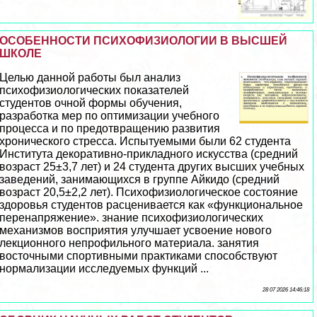
ОСОБЕННОСТИ ПСИХОФИЗИОЛОГИИ В ВЫСШЕЙ
ШКОЛЕ
Целью данной работы был анализ
психофизиологических показателей
студентов очной формы обучения,
разработка мер по оптимизации учебного
процесса и по предотвращению развития
хронического стресса. Испытуемыми были 62 студента
Института декоративно-прикладного искусства (средний
возраст 25±3,7 лет) и 24 студента других высших учебных
заведений, занимающихся в группе Айкидо (средний
возраст 20,5±2,2 лет). Психофизиологическое состояние
здоровья студентов расценивается как «функциональное
перенапряжение». знание психофизиологических
механизмов восприятия улучшает усвоение нового
лекционного непрофильного материала. занятия
восточными спортивными пpaктиками способствуют
нормализации исследуемых функций ...
28 07 2026 14:46:18