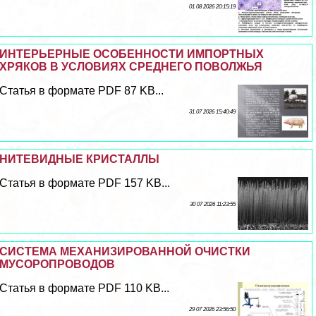
01 08 2026 20:15:19
ИНТЕРЬЕРНЫЕ ОСОБЕННОСТИ ИМПОРТНЫХ
ХРЯКОВ В УСЛОВИЯХ СРЕДНЕГО ПОВОЛЖЬЯ
Статья в формате PDF 87 KB...
31 07 2026 15:40:49
НИТЕВИДНЫЕ КРИСТАЛЛЫ
Статья в формате PDF 157 KB...
30 07 2026 11:23:55
СИСТЕМА МЕХАНИЗИРОВАННОЙ ОЧИСТКИ
МУСОРОПРОВОДОВ
Статья в формате PDF 110 KB...
29 07 2026 23:56:50