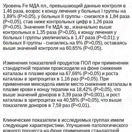
Уровень Fe МДА пл., превышающий данные контроля в
1,46 раза, возрос к концу лечения у больных I группы на
1,89% (Р>0,05), у больных II группы - снизился в 1,84 раза
(Р<0,05), став ниже контрольных цифр в 1,26 раза
(Р>0,05). Значения Fe МДА эр., изначально выше
контрольных в 1,35 раза (Р>0,05), к концу лечения у
больных I группы увеличились в 1,47 раза (Р<0,01); у
больных II группы - снизились на 9% (Р>0,05), оставаясь
выше значений контроля на 60,65% (Р<0,05).
Изменения показателей продуктов ПОЛ при применении
стандартной терапии происходили на фоне снижения
каталазы в плазме крови на 67,69% (Р>0,05) и роста
каталазы в эритроцитах в 1,16 раз (Р>0,05). При
применении мексидола имели место снижение каталазы в
плазме крови к концу терапии на 18,42% (Р>0,05), что
выше значений доноров в 3,39 раза (Р<0,001), и рост
каталазы в эритроцитах на 40,58% (Р>0,05), что выше
показателя доноров в 7,59 раз (Р<0,01).
Клинические показатели в исследуемых группах имели
следующие хаpaктеристики. Улучшение патологического
кожного процесса на фоне применения стандартной