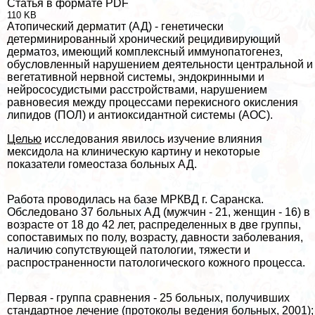
Статья в формате PDF
110 KB
Атопический дерматит (АД) - генетически
детерминированный хронический рецидивирующий
дерматоз, имеющий комплексный иммунопатогенез,
обусловленный нарушением деятельности центральной и
вегетативной нервной системы, эндокринными и
нейрососудистыми расстройствами, нарушением
равновесия между процессами перекисного окисления
липидов (ПОЛ) и антиоксидантной системы (АОС).
Целью
исследования явилось изучение влияния
мексидола на клиническую картину и некоторые
показатели гомеостаза больных АД.
Работа проводилась на базе МРКВД г. Саранска.
Обследовано 37 больных АД (мужчин - 21, женщин - 16) в
возрасте от 18 до 42 лет, распределенных в две группы,
сопоставимых по полу, возрасту, давности заболевания,
наличию сопутствующей патологии, тяжести и
распространенности патологического кожного процесса.
Первая - группа сравнения - 25 больных, получивших
стандартное лечение (протоколы ведения больных, 2001);