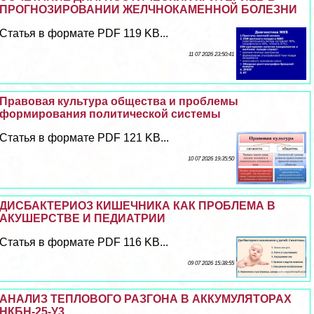
ПРОГНОЗИРОВАНИИ ЖЕЛЧНОКАМЕННОЙ БОЛЕЗНИ
Статья в формате PDF 119 KB...
11 07 2026 23:50:41
Правовая культура общества и проблемы
формирования политической системы
Статья в формате PDF 121 KB...
10 07 2026 19:35:50
ДИСБАКТЕРИОЗ КИШЕЧНИКА КАК ПРОБЛЕМА В
АКУШЕРСТВЕ И ПЕДИАТРИИ
Статья в формате PDF 116 KB...
09 07 2026 15:38:55
АНАЛИЗ ТЕПЛОВОГО РАЗГОНА В АККУМУЛЯТОРАХ
НКБН-25-У3