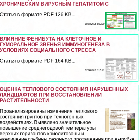
ХРОНИЧЕСКИМ ВИРУСНЫМ ГЕПАТИТОМ С
Статья в формате PDF 126 KB...
08 08 2026 6:43:29
ВЛИЯНИЕ ФЕНИБУТА НА КЛЕТОЧНОЕ И
ГУМОРАЛЬНОЕ ЗВЕНЬЯ ИММУНОГЕНЕЗА В
УСЛОВИЯХ СОЦИАЛЬНОГО СТРЕССА
Статья в формате PDF 164 KB...
07 08 2026 8:35:21
ОЦЕНКА ТЕПЛОВОГО СОСТОЯНИЯ НАРУШЕННЫХ
ЛАНДШАФТОВ ПРИ ВОССТАНОВЛЕНИИ
РАСТИТЕЛЬНОСТИ
Проанализированы изменения теплового
состояния грунтов при техногенных
воздействиях. Выявлено значительное
повышение среднегодовой температуры
верхних горизонтов криолитозоны и
увеличение глубины сезонного протаивания при вырубке