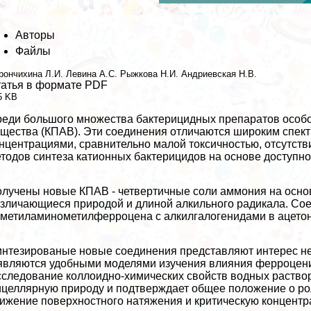
Авторы
Файлы
рончихина Л.И.
Левина А.С.
Рыжкова Н.И.
Андриевская Н.В.
атья в формате PDF
5 KB
еди большого множества бактерицидных препаратов особо
щества (КПАВ). Эти соединения отличаются широким спек
нцентрациями, сравнительно малой токсичностью, отсутств
тодов синтеза катионных бактерицидов на основе доступно
лучены новые КПАВ - четвертичные соли аммония на осн
зличающиеся природой и длиной алкильного радикала. Со
метиламинометилферроцена с алкилгалогенидами в ацетон
нтезированые новые соединения представляют интерес не т
являются удобными моделями изучения влияния ферроцени
следование коллоидно-химических свойств водных раств
целлярную природу и подтверждает общее положение о рол
ижение поверхностного натяжения и критическую концент