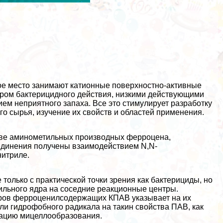
е место занимают катионные поверхностно-активные
тром бактерицидного действия, низкими действующими
ием неприятного запаха. Все это стимулирует разработку
го сырья, изучение их свойств и областей применения.
ове аминометильных производных ферроцена,
единения получены взаимодействием N,N-
итриле.
олько с пpaктической точки зрения как бактерициды, но
льного ядра на соседние реакционные центры.
оров ферроценилсодержащих КПАВ указывает на их
и гидрофобного радикала на такин свойства ПАВ, как
рацию мицеллообразования.