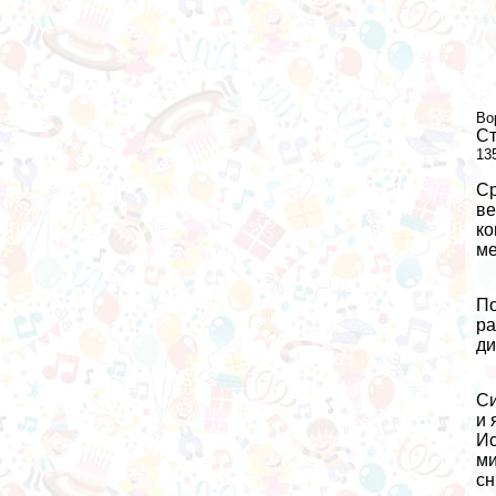
Во
Ст
13
Ср
ве
ко
ме
По
ра
ди
Си
и 
Ис
ми
сн