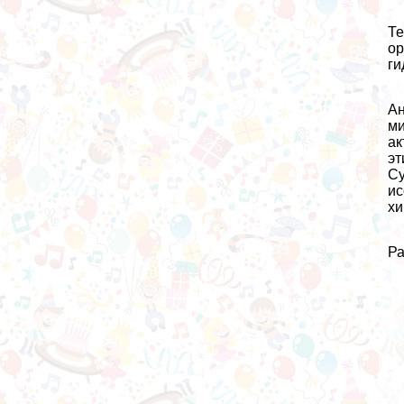
Те
ор
ги
Ан
ми
ак
эт
Су
ис
хи
Ра