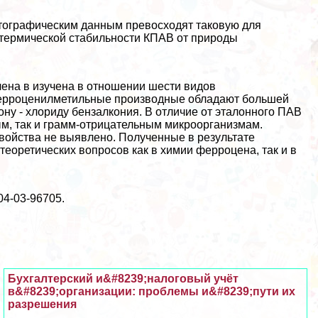
тографическим данным превосходят таковую для
 термической стабильности КПАВ от природы
ена в изучена в отношении шести видов
 ферроценилметильные производные обладают большей
ону - хлориду бензалкония. В отличие от эталонного ПАВ
ым, так и грамм-отрицательным микроорганизмам.
войства не выявлено. Полученные в результате
оретических вопросов как в химии ферроцена, так и в
4-03-96705.
Бухгалтерский и&#8239;налоговый учёт
в&#8239;организации: проблемы и&#8239;пути их
разрешения