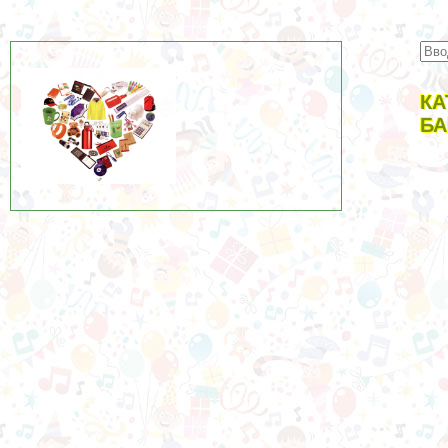
КА
БА