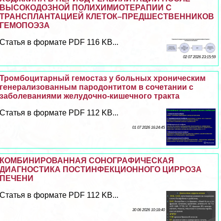
ВЫСОКОДОЗНОЙ ПОЛИХИМИОТЕРАПИИ С
ТРАНСПЛАНТАЦИЕЙ КЛЕТОК–ПРЕДШЕСТВЕННИКОВ
ГЕМОПОЭЗА
Статья в формате PDF 116 KB...
02 07 2026 23:15:59
Тромбоцитарный гемостаз у больных хроническим
генерализованным пародонтитом в сочетании с
заболеваниями желудочно-кишечного тpaкта
Статья в формате PDF 112 KB...
01 07 2026 16:24:45
КОМБИНИРОВАННАЯ СОНОГРАФИЧЕСКАЯ
ДИАГНОСТИКА ПОСТИНФЕКЦИОННОГО ЦИРРОЗА
ПЕЧЕНИ
Статья в формате PDF 112 KB...
30 06 2026 10:18:40