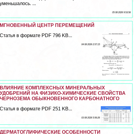
уменьшалось. ...
05 08 2026 9:53:56
МГНОВЕННЫЙ ЦЕНТР ПЕРЕМЕЩЕНИЙ
Статья в формате PDF 796 KB...
04 08 2026 2:57:15
ВЛИЯНИЕ КОМПЛЕКСНЫХ МИНЕРАЛЬНЫХ
УДОБРЕНИЙ НА ФИЗИКО-ХИМИЧЕСКИЕ СВОЙСТВА
ЧЕРНОЗЕМА ОБЫКНОВЕННОГО КАРБОНАТНОГО
Статья в формате PDF 251 KB...
03 08 2026 5:56:26
ДЕРМАТОГЛИФИЧЕСКИЕ ОСОБЕННОСТИ