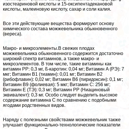
изостеариновой кислоты и 15-оксипентадекановой
кислоты, малеиновую кислоту, сахар и соли калия.
Все эти действующие вещества формируют основу
химического состава можжевельника обыкновенного
(вереса).
Макро- и микроэлементы.В свежих плодах
можжевельника обыкновенного содержится достаточно
широкий спектр витаминов, а также макро- и
микроэлементов. В том числе, такие витамины как
витамин PP: 0,3 мг, ß-каротин: 0,04 мг; Витамин A (РЭ): 7
мкг; Витамин B1 (тиамин): 0,01 мг; Витамин B2
(рибофлавин): 0,02 мг; Витамин B6 (пиридоксин): 0,1 мг;
Витамин B9 (фолиевая): 5 мкг; Витамин C: 256 мг;
Витамин E (ТЭ): 0,3 мг; Витамин PP (Ниациновый
эквивалент): 0,3 мг. Особо следует выделить высокое
содержание витамина С по сравнению с подобными
ягодами родственных видов.
Наряду с полезными свойствами можжевельник также
улучшает функционально-технологические показатели