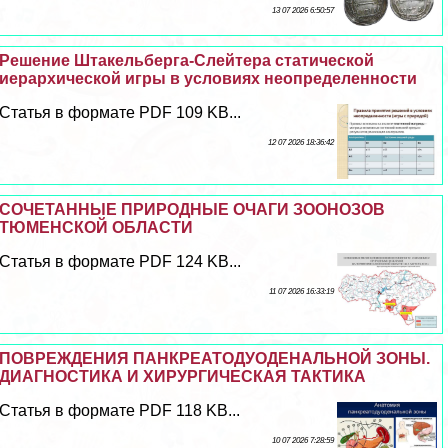
13 07 2026 6:50:57
Решение Штакельберга-Слейтера статической
иерархической игры в условиях неопределенности
Статья в формате PDF 109 KB...
12 07 2026 18:36:42
СОЧЕТАННЫЕ ПРИРОДНЫЕ ОЧАГИ ЗООНОЗОВ
ТЮМЕНСКОЙ ОБЛАСТИ
Статья в формате PDF 124 KB...
11 07 2026 16:33:19
ПОВРЕЖДЕНИЯ ПАНКРЕАТОДУОДЕНАЛЬНОЙ ЗОНЫ.
ДИАГНОСТИКА И ХИРУРГИЧЕСКАЯ ТАКТИКА
Статья в формате PDF 118 KB...
10 07 2026 7:28:59