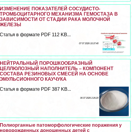
ИЗМЕНЕНИЕ ПОКАЗАТЕЛЕЙ СОСУДИСТО-
ТРОМБОЦИТАРНОГО МЕХАНИЗМА ГЕМОСТАЗА В
ЗАВИСИМОСТИ ОТ СТАДИИ РАКА МОЛОЧНОЙ
ЖЕЛЕЗЫ
Статья в формате PDF 112 KB...
07 07 2026 10:37:40
НЕЙТРАЛЬНЫЙ ПОРОШКООБРАЗНЫЙ
ЦЕЛЛЮЛОЗНЫЙ НАПОЛНИТЕЛЬ – КОМПОНЕНТ
СОСТАВА РЕЗИНОВЫХ СМЕСЕЙ НА ОСНОВЕ
ЭМУЛЬСИОННОГО КАУЧУКА
Статья в формате PDF 387 KB...
06 07 2026 2:26:20
Полиорганные патоморфологические поражения у
новорожденных доношенных детей с