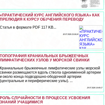
«ПРАКТИЧЕСКИЙ КУРС АНГЛИЙСКОГО ЯЗЫКА» КАК
ПРЕЛЮДИЯ К КУРСУ ОБУЧЕНИЯ ПЕРЕВОДУ
Статья в формате PDF 117 KB...
30 07 2026 23:36:24
ТОПОГРАФИЯ КРАНИАЛЬНЫХ БРЫЖЕЕЧНЫХ
ЛИМФАТИЧЕСКИХ УЗЛОВ У МОРСКОЙ СВИНКИ
Краниальные брыжеечные лимфатические узлы морской
свинки размещаются вдоль ствола одноименной артерии
и около конца подвздошно-ободочной артерии
(центральные и периферические узлы). ...
29 07 2026 19:49:17
РОЛЬ СЛУЧАЙНОСТИ В ПРОЦЕССЕ УСВОЕНИЯ
ЗНАНИЙ УЧАЩИМИСЯ