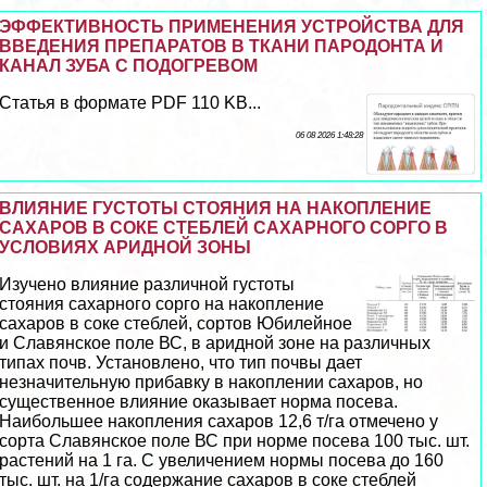
ЭФФЕКТИВНОСТЬ ПРИМЕНЕНИЯ УСТРОЙСТВА ДЛЯ
ВВЕДЕНИЯ ПРЕПАРАТОВ В ТКАНИ ПАРОДОНТА И
КАНАЛ ЗУБА С ПОДОГРЕВОМ
Статья в формате PDF 110 KB...
06 08 2026 1:48:28
ВЛИЯНИЕ ГУСТОТЫ СТОЯНИЯ НА НАКОПЛЕНИЕ
САХАРОВ В СОКЕ СТЕБЛЕЙ САХАРНОГО СОРГО В
УСЛОВИЯХ АРИДНОЙ ЗОНЫ
Изучено влияние различной густоты
стояния сахарного сорго на накопление
сахаров в соке стeблей, сортов Юбилейное
и Славянское поле ВС, в аридной зоне на различных
типах почв. Установлено, что тип почвы дает
незначительную прибавку в накоплении сахаров, но
существенное влияние оказывает норма посева.
Наибольшее накопления сахаров 12,6 т/га отмечено у
сорта Славянское поле ВС при норме посева 100 тыс. шт.
растений на 1 га. С увеличением нормы посева до 160
тыс. шт. на 1/га содержание сахаров в соке стeблей