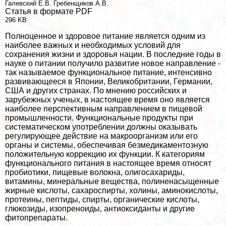
Галевский Е.В.
Гребенщиков А.В.
Статья в формате PDF
296 KB
Полноценное и здоровое питание является одним из
наиболее важных и необходимых условий для
сохранения жизни и здоровья нации. В последние годы в
науке о питании получило развитие новое направление -
так называемое функциональное питание, интенсивно
развивающееся в Японии, Великобритании, Германии,
США и других странах. По мнению российских и
зарубежных ученых, в настоящее время оно является
наиболее перспективным направлением в пищевой
промышленности. Функциональные продукты при
систематическом употрeблении должны оказывать
регулирующее действие на макроорганизм или его
органы и системы, обеспечивая безмедикаментозную
положительную коррекцию их функции. К категориям
функционального питания в настоящее время относят
пробиотики, пищевые волокна, олигосахариды,
витамины, минеральные вещества, полиненасыщенные
жирные кислоты, сахароспирты, холины, аминокислоты,
протеины, пептиды, спирты, органические кислоты,
глюкозиды, изопреноиды, антиоксиданты и другие
фитопрепараты.