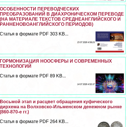
ОСОБЕННОСТИ ПЕРЕВОДЧЕСКИХ
ПРЕОБРАЗОВАНИЙ В ДИАХРОНИЧЕСКОМ ПЕРЕВОДЕ
(НА МАТЕРИАЛЕ ТЕКСТОВ СРЕДНЕАНГЛИЙСКОГО И
РАННЕНОВОАНГЛИЙСКОГО ПЕРИОДОВ)
Статья в формате PDF 303 KB...
15 07 2026 4:58:23
ГОРМОНИЗАЦИЯ НООСФЕРЫ И СОВРЕМЕННЫХ
ТЕХНОЛОГИЙ
Статья в формате PDF 89 KB...
14 07 2026 4:52:37
Восьмой этап и расцвет обращения куфического
дирхема на Волховско-Ильменском денежном рынке
(860-870-е гг.)
Статья в формате PDF 264 KB...