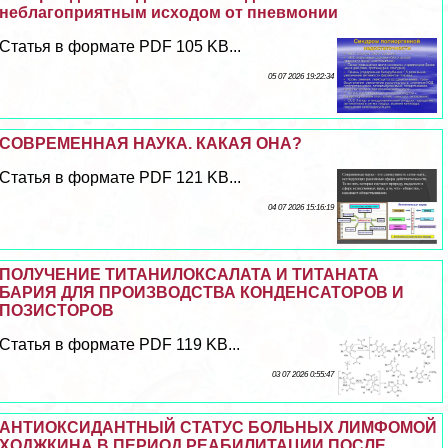
нeблагоприятным исходом от пневмонии
Статья в формате PDF 105 KB...
05 07 2026 19:22:34
СОВРЕМЕННАЯ НАУКА. КАКАЯ ОНА?
Статья в формате PDF 121 KB...
04 07 2026 15:16:19
ПОЛУЧЕНИЕ ТИТАНИЛОКСАЛАТА И ТИТАНАТА
БАРИЯ ДЛЯ ПРОИЗВОДСТВА КОНДЕНСАТОРОВ И
ПОЗИСТОРОВ
Статья в формате PDF 119 KB...
03 07 2026 0:55:47
АНТИОКСИДАНТНЫЙ СТАТУС БОЛЬНЫХ ЛИМФОМОЙ
ХОДЖКИНА В ПЕРИОД РЕАБИЛИТАЦИИ ПОСЛЕ