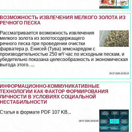
ВОЗМОЖНОСТЬ ИЗВЛЕЧЕНИЯ МЕЛКОГО ЗОЛОТА ИЗ
РЕЧНОГО ПЕСКА
Рассматривается возможность извлечения
мелкого золота из золотосодержащего
речного песка при проведении очистки
фарватера р. Енисей (Тува) земснарядом с
производительностью 250 м³/ час по исходным пескам, и
убедительно показана целесообразность и экономическая
выгода этого. ...
09 07 2026 23:50:19
ИНФОРМАЦИОННО-КОММУНИКАТИВНЫЕ
ТЕХНОЛОГИИ КАК ФАКТОР ФОРМИРОВАНИЯ
ЛИЧНОСТИ В УСЛОВИЯХ СОЦИАЛЬНОЙ
НЕСТАБИЛЬНОСТИ
Статья в формате PDF 107 KB...
08 07 2026 18:42:45