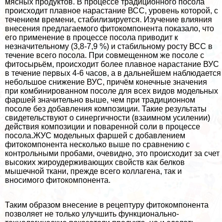
мясных продуктов. В процессе традиционного посола
происходит плавное нарастание ВСС, уровень которой, с
течением времени, стабилизируется. Изучение влияния
внесения предлагаемого фитокомпонента показало, что
его применение в процессе посола приводит к
незначительному (3,8-7,9 %) и стабильному росту ВСС в
течение всего посола. При совмещенном же посоле с
фитосырьём, происходит более плавное нарастание ВУС
в течение первых 4-6 часов, а в дальнейшем наблюдается
небольшое снижение ВУС, причём конечные значения
при комбинированном посоле для всех видов модельных
фаршей значительно выше, чем при традиционном
посоле без добавления композиции. Такие результаты
свидетельствуют о синергичности (взаимном усилении)
действия композиции и поваренной соли в процессе
посола.ЖУС модельных фаршей с добавлением
фитокомпонента несколько выше по сравнению с
контрольными пробами, очевидно, это происходит за счет
высоких жироудерживающих свойств как белков
мышечной ткани, прежде всего коллагена, так и
вносимого фитокомпонента.
Таким образом внесение в рецептуру фитокомпонента
позволяет не только улучшить функционально-