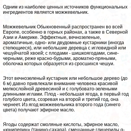
Одним из наиболее ценных источников функциональных
ингредиентов является можжевельник.
Можжевельник Обыкновенный распространен во всей
Европе, особенно в горных районах, а также в Северной
Азии и Америке. Эффектные, вечнозеленые,
ароматичные, одно- или двудомные кустарники (иногда
стелющиеся), или небольшие деревца с игловидной или
чешуйчатой хвоей; с плодами - шишкоягодами, сине-
черными, реже красно-бурыми, ароматно-пряными,
оболочка которых образуется из сросшихся чешуи.
Этот вечнозеленый кустарник или небольшое дерево (до
6 м) давно привлекали внимание человека красивой
мелкослойной древесиной и с гoлyбовато-зелеными
длинными иглами. Плод - небольшая ягода, в первый год
гoлyбого цвета, созревая на второй и третий год, она
чернеет. Из ягод можжевельника второго года (синего
цвета) получают эфирное масло.
Ягоды содержат смоляные кислоты, эфирное масло,
«юниперин» (танино-сахара), смешанные глицериды g-