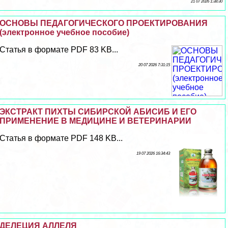
21 07 2026 1:38:30
ОСНОВЫ ПЕДАГОГИЧЕСКОГО ПРОЕКТИРОВАНИЯ
(электронное учебное пособие)
Статья в формате PDF 83 KB...
20 07 2026 7:31:15
ЭКСТРАКТ ПИХТЫ СИБИРСКОЙ АБИСИБ И ЕГО
ПРИМЕНЕНИЕ В МЕДИЦИНЕ И ВЕТЕРИНАРИИ
Статья в формате PDF 148 KB...
19 07 2026 16:34:43
ДЕЛЕЦИЯ АЛЛЕЛЯ