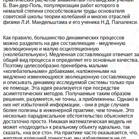
Б. Ван-дер-Поль, популяризации работ которого в
немалой степени способствовали труды основателя
советской школы теории колебаний и многих отраслей
физики Л.И. Maндельштама и его ученика Н.Д. Папалекси.
Как правило, большинство динамических процессов
можно разделить на две составляющие - медленную
эволюционную и малую осцилляционную
(«колебательную»). Медленная составляющая отвечает за
общий вид процесса и определяет его основные качества.
Поэтому целесообразно пренебречь малыми
«колебательными» добавками, наложенными на
медленно изменяющуюся эволюционную составляющую
и описывать динамику исследуемой системы только при
ее помощи. Эта идея реализуется при посредстве
асимптотических методов. Получаемые таким образом
решения, разумеется, не точны, а приближенны. Однако в
них нет избыточной информации, - они в ряде случаев
более полезны в инженерной пpaктике, чем точные. Это
несколько парадоксальное обстоятельство объясняется
достаточно просто. Никакая математическая модель не
может «подходить» к реальному объекту идеально, так
сказать, «на все сто». На пpaктике часто оказывается, что,
жертвуя излишней точностью, мы избавляемся не от