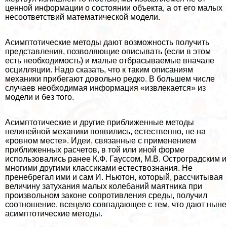
ценной информации о состоянии объекта, а от его малых
несоответствий математической модели.
Асимптотические методы дают возможность получить
представления, позволяющие описывать (если в этом
есть необходимость) и малые отбрасываемые вначале
осцилляции. Надо сказать, что к таким описаниям
механики прибегают довольно редко. В большем числе
случаев необходимая информация «извлекается» из
модели и без того.
Асимптотические и другие приближенные методы
нелинейной механики появились, естественно, не на
«ровном месте». Идеи, связанные с применением
приближенных расчетов, в той или иной форме
использовались ранее К.Ф. Гауссом, М.В. Остроградским и
многими другими классиками естествознания. Не
пренебрегал ими и сам И. Ньютон, который, рассчитывая
величину затухания малых колебаний маятника при
произвольном законе сопротивления среды, получил
соотношение, всецело совпадающее с тем, что дают ныне
асимптотические методы.