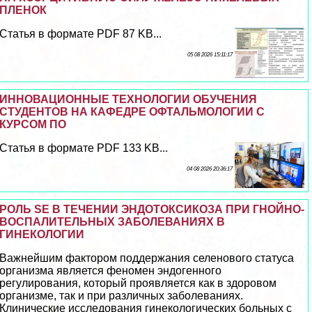
ПЛЕНОК
Статья в формате PDF 87 KB...
05 08 2026 15:11:17
ИННОВАЦИОННЫЕ ТЕХНОЛОГИИ ОБУЧЕНИЯ
СТУДЕНТОВ НА КАФЕДРЕ ОФТАЛЬМОЛОГИИ С
КУРСОМ ПО
Статья в формате PDF 133 KB...
04 08 2026 20:36:17
РОЛЬ SE В ТЕЧЕНИИ ЭНДОТОКСИКОЗА ПРИ ГНОЙНО-
ВОСПАЛИТЕЛЬНЫХ ЗАБОЛЕВАНИЯХ В
ГИНЕКОЛОГИИ
Важнейшим фактором поддержания селенового статуса
организма является феномен эндогенного
регулирования, который проявляется как в здоровом
организме, так и при различных заболеваниях.
Клинические исследования гинекологических больных с