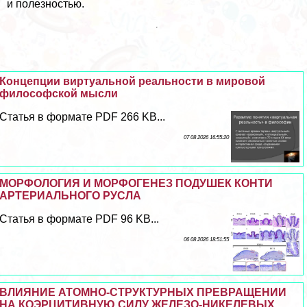
и полезностью.
Концепции виртуальной реальности в мировой
философской мысли
Статья в формате PDF 266 KB...
07 08 2026 16:55:20
МОРФОЛОГИЯ И МОРФОГЕНЕЗ ПОДУШЕК КОНТИ
АРТЕРИАЛЬНОГО РУСЛА
Статья в формате PDF 96 KB...
06 08 2026 18:51:55
ВЛИЯНИЕ АТОМНО-СТРУКТУРНЫХ ПРЕВРАЩЕНИИ
НА КОЭРЦИТИВНУЮ СИЛУ ЖЕЛЕЗО-НИКЕЛЕВЫХ