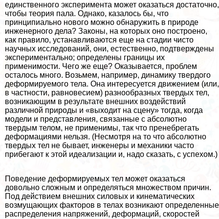
единственного эксперимента может оказаться достаточно,
чтобы теория пала. Однако, казалось бы, что
принципиально нового можно обнаружить в природе
инженерного дела? Законы, на которых оно построено,
как правило, устанавливаются еще на стадии чисто
научных исследований, они, естественно, подтверждены
экспериментально; определены границы их
применимости. Чего же еще? Оказывается, проблем
осталось много. Возьмем, например, динамику твердого
деформируемого тела. Она интересуется движением (или,
в частности, равновесием) разнообразных твердых тел,
возникающим в результате внешних воздействий
различной природы и «выходит на сцену» тогда, когда
модели и представления, связанные с абсолютно
твердым телом, не применимы, так что пренебрегать
деформациями нельзя. (Несмотря на то что абсолютно
твердых тел не бывает, инженеры и механики часто
прибегают к этой идеализации и, надо сказать, с успехом.)
Поведение деформируемых тел может оказаться
довольно сложным и определяться множеством причин.
Под действием внешних силовых и кинематических
возмущающих факторов в телах возникают определенные
распределения напряжений, деформаций, скоростей