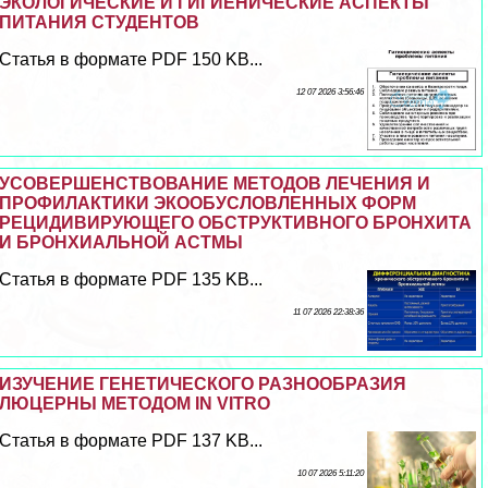
ЭКОЛОГИЧЕСКИЕ И ГИГИЕНИЧЕСКИЕ АСПЕКТЫ
ПИТАНИЯ СТУДЕНТОВ
Статья в формате PDF 150 KB...
12 07 2026 3:56:46
УСОВЕРШЕНСТВОВАНИЕ МЕТОДОВ ЛЕЧЕНИЯ И
ПРОФИЛАКТИКИ ЭКООБУСЛОВЛЕННЫХ ФОРМ
РЕЦИДИВИРУЮЩЕГО ОБСТРУКТИВНОГО БРОНХИТА
И БРОНХИАЛЬНОЙ АСТМЫ
Статья в формате PDF 135 KB...
11 07 2026 22:38:36
ИЗУЧЕНИЕ ГЕНЕТИЧЕСКОГО РАЗНООБРАЗИЯ
ЛЮЦЕРНЫ МЕТОДОМ IN VITRO
Статья в формате PDF 137 KB...
10 07 2026 5:11:20