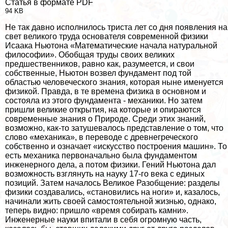
Статья в формате PDF
94 KB
Не так давно исполнилось триста лет со дня появления на
свет великого труда основателя современной физики
Исаака Ньютона «Математические начала натуральной
философии». Обобщая труды своих великих
предшественников, равно как, разумеется, и свои
собственные, Ньютон возвел фундамент под той
областью человеческого знания, которая ныне именуется
физикой. Правда, в те времена физика в основном и
состояла из этого фундамента - механики. Но затем
пришли великие открытия, на которые и опираются
современные знания о Природе. Среди этих знаний,
возможно, как-то затушевалось представление о том, что
слово «механика», в переводе с древнегреческого
собственно и означает «искусство построения машин». То
есть механика первоначально была фундаментом
инженерного дела, а потом физики. Гений Ньютона дал
возможность взглянуть на науку 17-го века с единых
позиций. Затем началось Великое Разобщение: разделы
физики создавались, «становились на ноги» и, казалось,
начинали жить своей самостоятельной жизнью, однако,
теперь видно: пришло «время собирать камни».
Инженерные науки впитали в себя огромную часть,