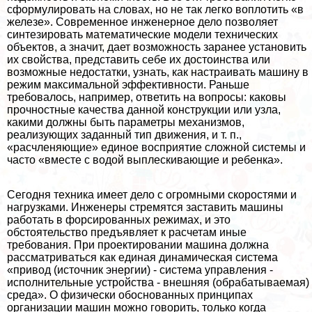
сформулировать на словах, но не так легко воплотить «в
железе». Современное инженерное дело позволяет
синтезировать математические модели технических
объектов, а значит, дает возможность заранее установить
их свойства, представить себе их достоинства или
возможные недостатки, узнать, как настраивать машину в
режим максимальной эффективности. Раньше
требовалось, например, ответить на вопросы: каковы
прочностные качества данной конструкции или узла,
какими должны быть параметры механизмов,
реализующих заданный тип движения, и т. п.,
«расчлeняющие» единое восприятие сложной системы и
часто «вместе с водой выплескивающие и ребенка».
Сегодня техника имеет дело с огромными скоростями и
нагрузками. Инженеры стремятся заставить машины
работать в форсированных режимах, и это
обстоятельство предъявляет к расчетам иные
требования. При проектировании машина должна
рассматриваться как единая динамическая система
«привод (источник энергии) - система управления -
исполнительные устройства - внешняя (обpaбатываемая)
среда». О физически обоснованных принципах
организации машин можно говорить, только когда