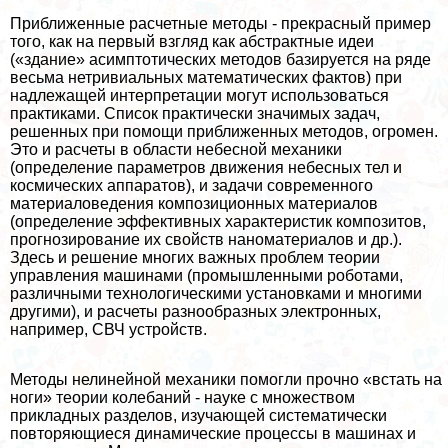
Приближенные расчетные методы - прекрасный пример
того, как на первый взгляд как абстpaктные идеи
(«здание» асимптотических методов базируется на ряде
весьма нетривиальных математических фактов) при
надлежащей интерпретации могут использоваться
пpaктиками. Список пpaктически значимых задач,
решенных при помощи приближенных методов, огромен.
Это и расчеты в области небесной механики
(определение параметров движения небесных тел и
космических аппаратов), и задачи современного
материаловедения композиционных материалов
(определение эффективных хаpaктеристик композитов,
прогнозирование их свойств наноматериалов и др.).
Здесь и решение многих важных проблем теории
управления машинами (промышленными роботами,
различными технологическими установками и многими
другими), и расчеты разнообразных электронных,
например, СВЧ устройств.
Методы нелинейной механики помогли прочно «встать на
ноги» теории колебаний - науке с множеством
прикладных разделов, изучающей систематически
повторяющиеся динамические процессы в машинах и