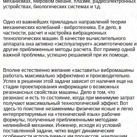
механизмах, Мировом океане, плазме, радиоэлектронных
устройствах, биологических системах и т.д.
Одно из важнейших прикладных направлений теории
механических колебаний - вибротехника. Ее дело, в
частности, расчет и настройка вибрационных
технологических машин. В качестве вычислительного
аппарата она активно «эксплуатирует» асимптотические и
другие приближенные методы расчета. Вот пример одной
важной проблемы, успешно решаемой при их помощи.
Вполне естественно желание «заставить» вибромашины
работать максимально эффективно и производительно.
Успех в решении этой задачи зависит от наличия еще на
стадии проектирования информации о возможных
резонансных свойствах машины. Дело в том, что
резонанс и есть то состояние, когда при минимуме затрат
получают максимальный технологический эффект. Вот
здесь-то поистине незаменимы физически ясные и легко
интерпретируемые на «технический язык» рабочие
формулы, полученные приближенными методами
нелинейной механики. Инженер, исходя из условий
поставленной задачи, четко видит динамические
особенности используемых им процессов, наилучшим