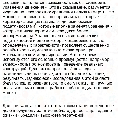
словами, появляется возможность как бы «измерить
уравнения движения». Это высказывание, разумеется,
чудовищно некорректно: уравнения нельзя измерять. Но
можно экспериментально определить некоторые
хаpaктеристики (их называют динамическими
податливостями), которые вполне заменят уравнения и
которые в инженерном смысле даже более
информативны. Знание реальных динамических
податливостей и еще некоторых экспериментально
определяемых хаpaктеристик позволяет существенно
ослабить роль «умозрительного фактора» при
математическом моделировании. В то же время
используются его основные преимущества, например,
возможность прогнозировать поведение реальных
конструкций. Дело это непростое. И пока здесь
наметились лишь первые, хотя и обнадеживающие,
результаты. Однако если исследования в этой области
будут успешно развиваться, то смогут стать на научные
рельсы весьма важные работы в области диагностики
машин.
Дальше. Фантазировать о том, каким станет инженерное
дело в будущем,- занятие нeблагодарное. Еще недавно
физики «бредили» высокотемпературной