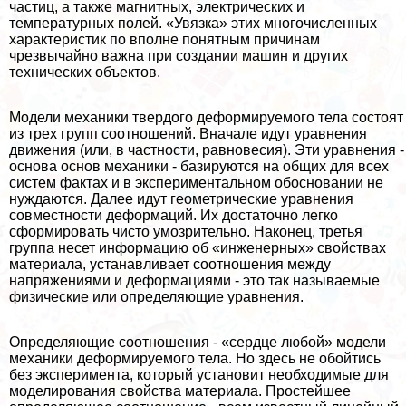
частиц, а также магнитных, электрических и
температурных полей. «Увязка» этих многочисленных
хаpaктеристик по вполне понятным причинам
чрезвычайно важна при создании машин и других
технических объектов.
Модели механики твердого деформируемого тела состоят
из трех групп соотношений. Вначале идут уравнения
движения (или, в частности, равновесия). Эти уравнения -
основа основ механики - базируются на общих для всех
систем фактах и в экспериментальном обосновании не
нуждаются. Далее идут геометрические уравнения
совместности деформаций. Их достаточно легко
сформировать чисто умозрительно. Наконец, третья
группа несет информацию об «инженерных» свойствах
материала, устанавливает соотношения между
напряжениями и деформациями - это так называемые
физические или определяющие уравнения.
Определяющие соотношения - «сердце любой» модели
механики деформируемого тела. Но здесь не обойтись
без эксперимента, который установит необходимые для
моделирования свойства материала. Простейшее