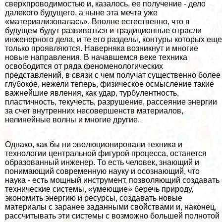
сверхпроводимостью и, казалось, ее получение - дело
далекого будущего, а ныне эта мечта уже
«материализовалась». Вполне естественно, что в
будущем будут развиваться и традиционные отрасли
инженерного дела, и те его разделы, контуры которых еще
только проявляются. Наверняка возникнут и многие
новые направления. В начавшемся веке техника
освободится от ряда феноменологических
представлений, в связи с чем получат существенно более
глубокое, нежели теперь, физическое осмысление такие
важнейшие явления, как удар, турбулентность,
пластичность, текучесть, разрушение, рассеяние энергии
за счет внутренних несовершенств материалов,
нелинейные волны и многие другие.
Однако, как бы ни эволюционировали техника и
технологии центральной фигурой процесса, останется
образованный инженер. То есть человек, знающий и
понимающий современную науку и осознающий, что
наука - есть мощный инструмент, позволяющий создавать
технические системы, «умеющие» беречь природу,
экономить энергию и ресурсы, создавать новые
материалы с заранее заданными свойствами и, наконец,
рассчитывать эти системы с возможно большей полнотой