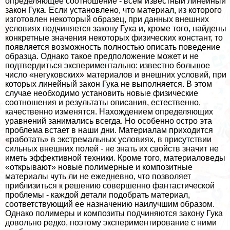
определяющее соотношение - всем известный линейный
закон Гука. Если установлено, что материал, из которого
изготовлен некоторый образец, при данных внешних
условиях подчиняется закону Гука и, кроме того, найдены
конкретные значения некоторых физических констант, то
появляется возможность полностью описать поведение
образца. Однако такое предположение может и не
подтвердиться экспериментально: известно большое
число «негуковских» материалов и внешних условий, при
которых линейный закон Гука не выполняется. В этом
случае необходимо установить новые физические
соотношения и результаты описания, естественно,
качественно изменятся. Нахождением определяющих
уравнений занимались всегда. Но особенно остро эта
проблема встает в наши дни. Материалам приходится
«работать» в экстремальных условиях, в присутствии
сильных внешних полей - не знать их свойств значит не
иметь эффективной техники. Кроме того, материаловеды
«открывают» новые полимерные и композитные
материалы чуть ли не ежедневно, что позволяет
приблизиться к решению совершенно фантастической
проблемы - каждой детали подобрать материал,
соответствующий ее назначению наилучшим образом.
Однако полимеры и композиты подчиняются закону Гука
довольно редко, поэтому экспериментирование с ними