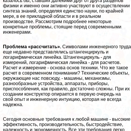
казалось бы, ставших далекими друг от друга разделов
физики и именно они активно участвуют в осуществлении
синтеза знаний, определяя единство науки, по крайней
мере, в ее прикладной области и в реальном
производстве. Рассмотрим подробнее некоторые
конкретные проблемы, стоящие перед современными
инженерами.
Проблема «рассчитать».
Символами инженерного труда
еще недавно представлялись штангенциркуль и
логарифмическая линейка. Штангенциркуль - для
измерений, логарифмическая линейка - для расчетов.
Расчет и измерение - основа основ техники. Что же такое
расчет в современном понимании? Технические объекты,
окружающие нас повсюду, - машины, механизмы,
разнообразные устройства, аппараты, приборы,
приспособления, как правило, достаточно сложны. При их
создании конструктор опирается в первую очередь на
свой опыт и инженерную интуицию, которая не всегда
надежна.
Сегодня основные требования к любой машине - высокие
эффективность, производительность, быстродействие,
надежность и экономичность. Все эти требования легко