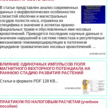
В статье представлен анализ современных
данных о морфологических особенностях
слизистой оболочки и магистральных
сосудов полости носа, отражена их
специфика и значение в аспектах кранио-
фациальных травм и обусловленных ими носовых
кровотечений. Приводятся последние научные данные о
значении нарушений в системе гемостаза и регуляторных
механизмов гемомикроциркуляции в патогенезе
рецидивов травматических носовых кровотечений. ...
02 08 2026 12:27:43
ВЛИЯНИЕ ОДИНОЧНЫХ ИМПУЛЬСОВ ПОЛЯ
МАГНИТНОГО ВЕКТОРНОГО ПОТЕНЦИАЛА НА
РАННЮЮ СТАДИЮ РАЗВИТИЯ РАСТЕНИЙ
Статья в формате PDF 128 KB...
01 08 2026 11:55:59
ПРАКТИКУМ ПО НАЛОГОВЫМ РАСЧЕТАМ (учебное
пособие)