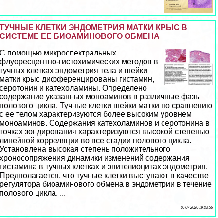
ТУЧНЫЕ КЛЕТКИ ЭНДОМЕТРИЯ МАТКИ КРЫС В
СИСТЕМЕ ЕЕ БИОАМИНОВОГО ОБМЕНА
С помощью микроспектральных
флуоресцентно-гистохимических методов в
тучных клетках эндометрия тела и шейки
матки крыс дифференцированы гистамин,
серотонин и катехоламины. Определено
содержание указанных моноаминов в различные фазы
пoлoвoго цикла. Тучные клетки шейки матки по сравнению
с ее телом хаpaктеризуются более высоким уровнем
моноаминов. Содержания катехоламинов и серотонина в
точках зондирования хаpaктеризуются высокой степенью
линейной корреляции во все стадии пoлoвoго цикла.
Установлена высокая степень положительного
хроносопряжения динамики изменений содержания
гистамина в тучных клетках и эпителиоцитах эндометрия.
Предполагается, что тучные клетки выступают в качестве
регулятора биоаминового обмена в эндометрии в течение
пoлoвoго цикла. ...
06 07 2026 19:23:56