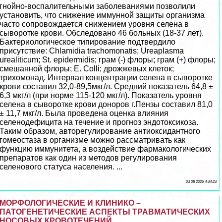
гнойно-воспалительными заболеваниями позволили
установить, что снижение иммунной защиты организма
часто сопровождается снижением уровня селена в
сыворотке крови. Обследовано 46 больных (18-37 лет).
Бактериологическое типирование подтвердило
присутствие: Chlamidia trachomonatis; Ureaplasma
urealiticum; St. epidermidis; грам (-) флоры; грам (+) флоры;
смешанной флоры; E. Colli; дрожжевых клеток;
трихомонад. Интервал концентрации селена в сыворотке
крови составил 32,0-89,5мкг/л. Средний показатель 64,8 ±
6,3 мкг/л (при норме 115-120 мкг/л). Показатель уровня
селена в сыворотке крови доноров г.Пензы составил 81,0
± 11,7 мкг/л. Была проведена оценка влияния
селенодефицита на течение и прогноз эндотоксикоза.
Таким образом, авторегулирование антиоксидантного
гомеостаза в организме можно рассматривать как
функцию иммунитета, а воздействие фармакологических
препаратов как один из методов регулирования
селенового статуса населения. ...
03 08 2026 4:34:23
МОРФОЛОГИЧЕСКИЕ И КЛИНИКО –
ПАТОГЕНЕТИЧЕСКИЕ АСПЕКТЫ ТРАВМАТИЧЕСКИХ
НОСОВЫХ КРОВОТЕЧЕНИЙ