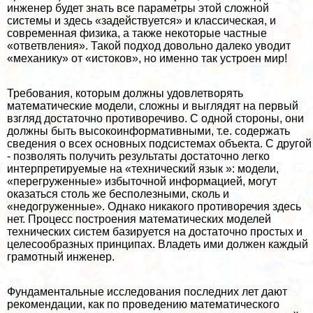
инженер будет знать все параметры этой сложной
системы и здесь «задействуется» и классическая, и
современная физика, а также некоторые частные
«ответвления». Такой подход довольно далеко уводит
«механику» от «истоков», но именно так устроен мир!
Требования, которым должны удовлетворять
математические модели, сложны и выглядят на первый
взгляд достаточно противоречиво. С одной стороны, они
должны быть высокоинформативными, т.е. содержать
сведения о всех основных подсистемах объекта. С другой
- позволять получить результаты достаточно легко
интерпретируемые на «технический язык »: модели,
«перегруженные» избыточной информацией, могут
оказаться столь же бесполезными, сколь и
«недогруженные». Однако никакого противоречия здесь
нет. Процесс построения математических моделей
технических систем базируется на достаточно простых и
целесообразных принципах. Владеть ими должен каждый
грамотный инженер.
Фундаментальные исследования последних лет дают
рекомендации, как по проведению математического