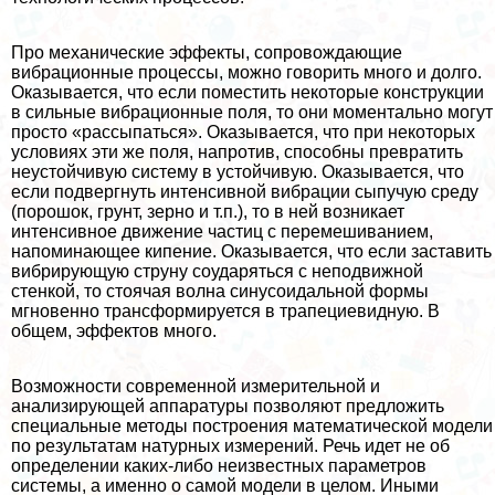
Про механические эффекты, сопровождающие
вибрационные процессы, можно говорить много и долго.
Оказывается, что если поместить некоторые конструкции
в сильные вибрационные поля, то они моментально могут
просто «рассыпаться». Оказывается, что при некоторых
условиях эти же поля, напротив, способны превратить
неустойчивую систему в устойчивую. Оказывается, что
если подвергнуть интенсивной вибрации сыпучую среду
(порошок, грунт, зерно и т.п.), то в ней возникает
интенсивное движение частиц с перемешиванием,
напоминающее кипение. Оказывается, что если заставить
вибрирующую струну соударяться с неподвижной
стенкой, то стоячая волна синусоидальной формы
мгновенно трaнcформируется в трапециевидную. В
общем, эффектов много.
Возможности современной измерительной и
анализирующей аппаратуры позволяют предложить
специальные методы построения математической модели
по результатам натурных измерений. Речь идет не об
определении каких-либо неизвестных параметров
системы, а именно о самой модели в целом. Иными