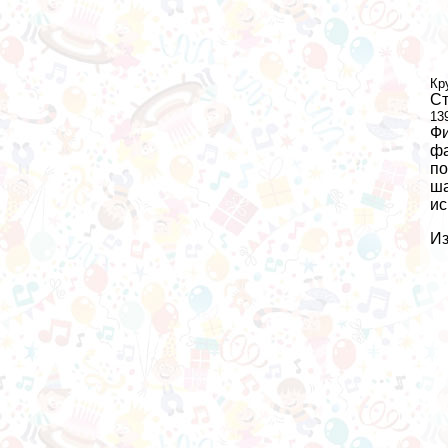
Кр
Ст
13
Фи
фа
по
ша
ис
Из