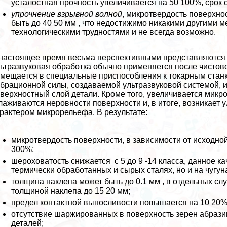
усталостная прочность увеличивается на 50 100%, срок 
упр
о
ч
нение взрывной волной
, микротвердость поверхно
быть до 40 50 мм , что недостижимо никакими другими 
технологическими трудностями и не всегда возможно.
настоящее время весьма перспективными представляются 
ьтразвуковая обработка обычно применяется после чистово
мещается в специальные приспособления к токарным станк
брационной силы, создаваемой ультразвуковой системой, 
верхностный слой детали. Кроме того, увеличивается микр
лаживаются неровности поверхности и, в итоге, возникает
paктером микрорельефа. В результате:
микротвердость поверхности, в зависимости от исходно
300%;
шероховатость снижается с 5 до 9 -14 класса, данное к
термически обработанных и сырых сталях, но и на чугун
толщина наклепа может быть до 0.1 мм , в отдельных с
толщиной наклепа до 15 20 мм;
предел контактной выносливости повышается на 10 20%
отсутствие шаржированных в поверхность зерен абрази
деталей;