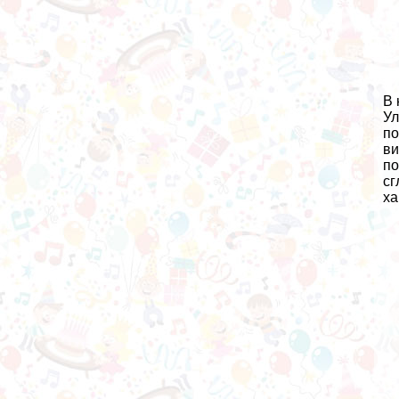
В 
Ул
по
ви
по
сг
ха