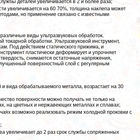
службы деталей увеличивается в 2 и более раза;
сти увеличивается на 60 70%, толщина наклепа может
методами, но применение связано с известными
различные виды ультразвуковых обработок.
й токарной обработки. Ультразвуковой инструмент,
ам. Под действием статического прижима, и
инструмент пластически деформирует и упрочняет
отвердость, снимаются остаточные напряжения,
 улучшенный поверхностный слой с регулярным
й и вида обpaбатываемого металла, возрастает на 30
ачество поверхности можно получать не только на
ах, на цветных и нержавеющих металлах и сплавах;
лучаях возможно реализовать режим холодной проковки с
;
ва увеличивает до 2 раз срок службы сопряженных