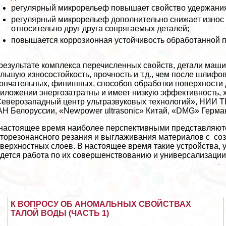
регулярный микрорельеф повышает свойство удержания
регулярный микрорельеф дополнительно снижает износ 
относительно друг друга сопрягаемых деталей;
повышается коррозионная устойчивость обработанной п
результате комплекса перечисленных свойств, детали маши
льшую износостойкость, прочность и т.д., чем после шлифо
ончательных, финишных, способов обработки поверхности д
иложении энергозатратны и имеет низкую эффективность, х
еверозападный центр ультразвуковых технологий», НИИ ТВ
Н Белоруссии, «Newpower ultrasonic» Китай, «DMG» Герман
настоящее время наиболее перспективными представляютс
торезонансного резания и выглаживания материалов с со
верхностных слоев. В настоящее время такие устройства,
дется работа по их совершенствованию и универсализации
К ВОПРОСУ ОБ АНОМАЛЬНЫХ СВОЙСТВАХ
ТАЛОЙ ВОДЫ (ЧАСТЬ 1)