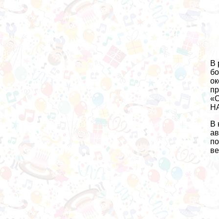
В 
бо
ок
пр
«С
НА
В 
ав
по
ве