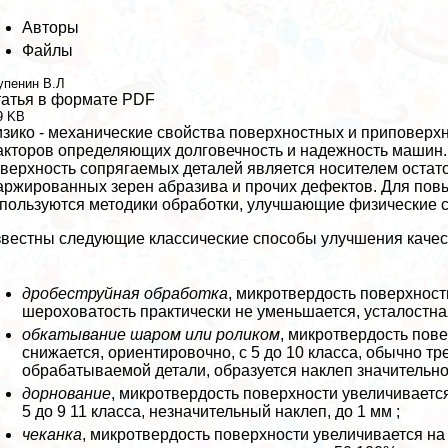
Авторы
Файлы
упенин В.Л
атья в формате PDF
9 KB
зико - механические свойства поверхностных и приповерх
кторов определяющих долговечность и надежность машин
верхность сопрягаемых деталей является носителем остат
ржированных зерен абразива и прочих дефектов. Для повы
пользуются методики обработки, улучшающие физические св
вестны следующие классические способы улучшения качес
дробеструйная обработка
, микротвердость поверхност
шероховатость пpaктически не уменьшается, усталостная
обка
тывание шаром или роликом
, микротвердость пов
снижается, ориентировочно, с 5 до 10 класса, обычно т
обpaбатываемой детали, образуется наклеп значительн
дорнование
, микротвердость поверхности увеличиваетс
5 до 9 11 класса, незначительный наклеп, до 1 мм ;
ч
еканка
, микротвердость поверхности увеличивается на