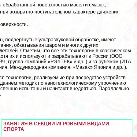
 обработанной поверхностью масел и смaзoк;
при возвратно-поступательном хаpaктере движения
оверхности.
н, подвергнутые ультразвуковой обработке, имеют
вания, обкатывания шаром и многих других
еталей. Отметим, что все эти технологии в классическом
отя их и используют и разpaбатывают в России (ООО
Ч, группа компаний «РЭЛТЕК» и др. ) и за рубежом (ИТА
ия, Международная компания, «Mazak» Япония и др. ).
я технологии, реализуемые при посредстве устройств
зданием методик по нанотехнологическому упрочнению
 успешно испытаны и начитают внедряться. Параллельно
.
ЗАНЯТИЯ В СЕКЦИИ ИГРОВЫМИ ВИДАМИ
СПОРТА