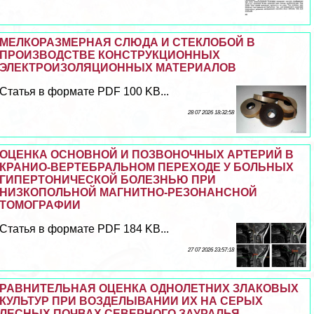
МЕЛКОРАЗМЕРНАЯ СЛЮДА И СТЕКЛОБОЙ В
ПРОИЗВОДСТВЕ КОНСТРУКЦИОННЫХ
ЭЛЕКТРОИЗОЛЯЦИОННЫХ МАТЕРИАЛОВ
Статья в формате PDF 100 KB...
28 07 2026 18:32:58
ОЦЕНКА ОСНОВНОЙ И ПОЗВОНОЧНЫХ АРТЕРИЙ В
КРАНИО-ВЕРТЕБРАЛЬНОМ ПЕРЕХОДЕ У БОЛЬНЫХ
ГИПЕРТОНИЧЕСКОЙ БОЛЕЗНЬЮ ПРИ
НИЗКОПОЛЬНОЙ МАГНИТНО-РЕЗОНАНСНОЙ
ТОМОГРАФИИ
Статья в формате PDF 184 KB...
27 07 2026 23:57:18
РАВНИТЕЛЬНАЯ ОЦЕНКА ОДНОЛЕТНИХ ЗЛАКОВЫХ
КУЛЬТУР ПРИ ВОЗДЕЛЫВАНИИ ИХ НА СЕРЫХ
ЛЕСНЫХ ПОЧВАХ СЕВЕРНОГО ЗАУРАЛЬЯ