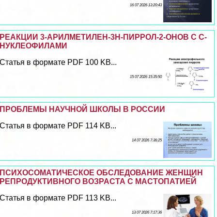
16 07 2026 13:20:43
РЕАКЦИИ 3-АРИЛМЕТИЛЕН-3H-ПИРРОЛ-2-ОНОВ С С-
НУКЛЕОФИЛАМИ
Статья в формате PDF 100 KB...
15 07 2026 15:35:50
ПРОБЛЕМЫ НАУЧНОЙ ШКОЛЫ В РОССИИ
Статья в формате PDF 114 KB...
14 07 2026 7:36:25
ПСИХОСОМАТИЧЕСКОЕ ОБСЛЕДОВАНИЕ ЖЕНЩИН
РЕПРОДУКТИВНОГО ВОЗРАСТА С МАСТОПАТИЕЙ
Статья в формате PDF 113 KB...
13 07 2026 7:17:36