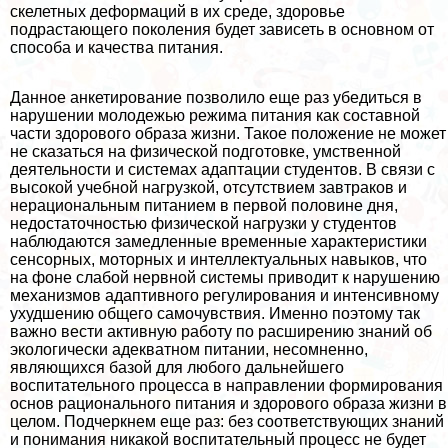
скелетных деформаций в их среде, здоровье
подрастающего поколения будет зависеть в основном от
способа и качества питания.
Данное анкетирование позволило еще раз убедиться в
нарушении молодежью режима питания как составной
части здорового образа жизни. Такое положение не может
не сказаться на физической подготовке, умственной
деятельности и системах адаптации студентов. В связи с
высокой учебной нагрузкой, отсутствием завтpaков и
нерациональным питанием в первой половине дня,
недостаточностью физической нагрузки у студентов
наблюдаются замедленные временные хаpaктеристики
сенсорных, моторных и интеллектуальных навыков, что
на фоне слабой нервной системы приводит к нарушению
механизмов адаптивного регулирования и интенсивному
ухудшению общего самочувствия. Именно поэтому так
важно вести активную работу по расширению знаний об
экологически адекватном питании, несомненно,
являющихся базой для любого дальнейшего
воспитательного процесса в направлении формирования
основ рационального питания и здорового образа жизни в
целом. Подчеркнем еще раз: без соответствующих знаний
и понимания никакой воспитательный процесс не будет