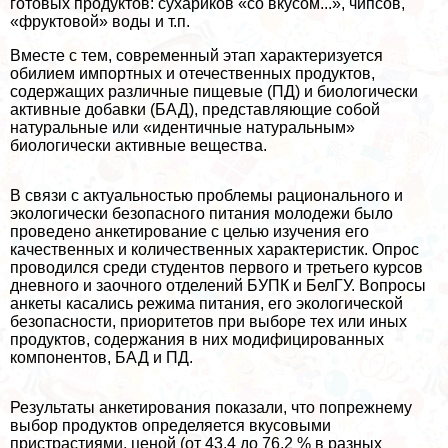
готовых продуктов: сухариков «со вкусом...», чипсов,
«фруктовой» воды и т.п.
Вместе с тем, современный этап хаpaктеризуется
обилием импортных и отечественных продуктов,
содержащих различные пищевые (ПД) и биологически
активные добавки (БАД), представляющие собой
натуральные или «идентичные натуральным»
биологически активные вещества.
В связи с актуальностью проблемы рационального и
экологически безопасного питания молодежи было
проведено анкетирование с целью изучения его
качественных и количественных хаpaктеристик. Опрос
проводился среди студентов первого и третьего курсов
дневного и заочного отделений БУПК и БелГУ. Вопросы
анкеты касались режима питания, его экологической
безопасности, приоритетов при выборе тех или иных
продуктов, содержания в них модифицированных
компонентов, БАД и ПД.
Результаты анкетирования показали, что попрежнему
выбор продуктов определяется вкусовыми
пристрастиями, ценой (от 43,4 до 76,2 % в разных