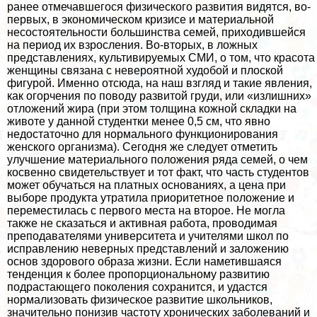
ранее отмечавшегося физического развития видятся, во-
первых, в экономическом кризисе и материальной
несостоятельности большинства семей, приходившейся
на период их взросления. Во-вторых, в ложных
представлениях, культивируемых СМИ, о том, что красота
женщины связана с невероятной худобой и плоской
фигурой. Именно отсюда, на наш взгляд и такие явления,
как огорчения по поводу развитой гpyди, или «излишних»
отложений жира (при этом толщина кожной складки на
животе у данной студентки менее 0,5 см, что явно
недостаточно для нормального функционирования
женского организма). Сегодня же следует отметить
улучшение материального положения ряда семей, о чем
косвенно свидетельствует и тот факт, что часть студентов
может обучаться на платных основаниях, а цена при
выборе продукта утратила приоритетное положение и
переместилась с первого места на второе. Не могла
также не сказаться и активная работа, проводимая
преподавателями университета и учителями школ по
исправлению неверных представлений и заложению
основ здорового образа жизни. Если наметившаяся
тенденция к более пропорциональному развитию
подрастающего поколения сохранится, и удастся
нормализовать физическое развитие школьников,
значительно понизив частоту хронических заболеваний и