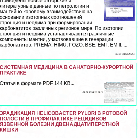
Приведены новые авторские и
литературные данные по петрологии и
мантийно-коровому взаимодействию на
основании изотопных соотношений
стронция и неодима при формировании
карбонатитов различных регионов мира. По изотопии
стронция и неодима устанавливаются различные
компоненты мантии, участвовавшие в генерации
карбонатитов: PREMA, HIMU, FOZO, BSE, EM I, EM II. ...
02 08 2026 6:55:51
СИСТЕМНАЯ МЕДИЦИНА В САНАТОРНО-КУРОРТНОЙ
ПРАКТИКЕ
Статья в формате PDF 144 KB...
01 08 2026 21:29:14
ЭРАДИКАЦИЯ HELICOBACTER PYLORI В РОТОВОЙ
ПОЛОСТИ В ПРОФИЛАКТИКЕ РЕЦИДИВОВ
ЯЗВЕННОЙ БОЛЕЗНИ ДВЕНАДЦАТИПЕРСТНОЙ
КИШКИ