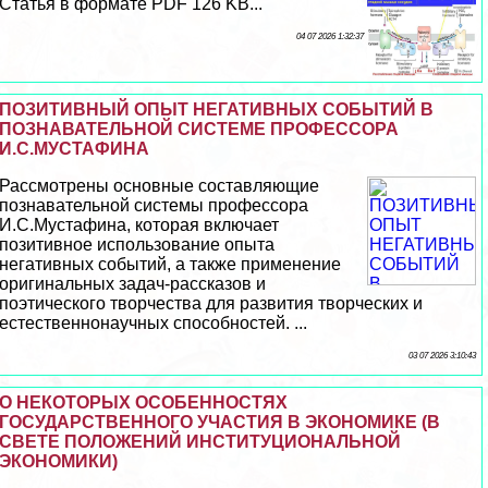
Статья в формате PDF 126 KB...
04 07 2026 1:32:37
ПОЗИТИВНЫЙ ОПЫТ НЕГАТИВНЫХ СОБЫТИЙ В
ПОЗНАВАТЕЛЬНОЙ СИСТЕМЕ ПРОФЕССОРА
И.С.МУСТАФИНА
Рассмотрены основные составляющие
познавательной системы профессора
И.С.Мустафина, которая включает
позитивное использование опыта
негативных событий, а также применение
оригинальных задач-рассказов и
поэтического творчества для развития творческих и
естественнонаучных способностей. ...
03 07 2026 3:10:43
О НЕКОТОРЫХ ОСОБЕННОСТЯХ
ГОСУДАРСТВЕННОГО УЧАСТИЯ В ЭКОНОМИКЕ (В
СВЕТЕ ПОЛОЖЕНИЙ ИНСТИТУЦИОНАЛЬНОЙ
ЭКОНОМИКИ)