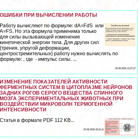
ОШИБКИ ПРИ ВЫЧИСЛЕНИИ РАБОТЫ
Работу вычисляют по формуле: dA=FdS или
A=FS. Но эта формула применима только
для силы вызывающей изменение
кинетической энергии тела. Для других сил
(трения, упругой деформации,
центростремительных) работу нужно вычислять по
формуле: , где - импульс силы. ...
06 08 2026 12:27:27
ИЗМЕНЕНИЕ ПОКАЗАТЕЛЕЙ АКТИВНОСТИ
ФЕРМЕНТНЫХ СИСТЕМ В ЦИТОПЛАЗМЕ НЕЙРОНОВ
ЗАДНИХ РОГОВ СЕРОГО ВЕЩЕСТВА СПИННОГО
МОЗГА ЭКСПЕРИМЕНТАЛЬНЫХ ЖИВОТНЫХ ПРИ
ВОЗДЕЙСТВИИ МИКРОВОЛН ТЕРМОГЕННОЙ
ИНТЕНСИВНОСТИ
Статья в формате PDF 112 KB...
05 08 2026 20:31:11