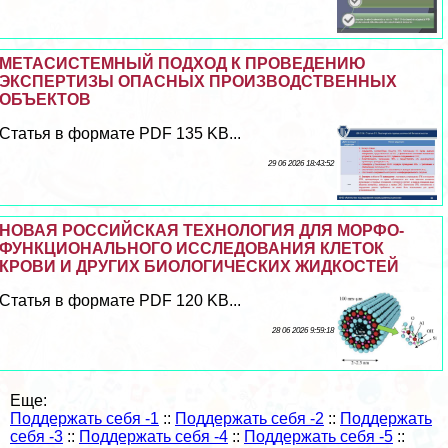
МЕТАСИСТЕМНЫЙ ПОДХОД К ПРОВЕДЕНИЮ
ЭКСПЕРТИЗЫ ОПАСНЫХ ПРОИЗВОДСТВЕННЫХ
ОБЪЕКТОВ
Статья в формате PDF 135 KB...
29 06 2026 18:43:52
НОВАЯ РОССИЙСКАЯ ТЕХНОЛОГИЯ ДЛЯ МОРФО-
ФУНКЦИОНАЛЬНОГО ИССЛЕДОВАНИЯ КЛЕТОК
КРОВИ И ДРУГИХ БИОЛОГИЧЕСКИХ ЖИДКОСТЕЙ
Статья в формате PDF 120 KB...
28 06 2026 9:59:18
Еще:
Поддержать себя -1
::
Поддержать себя -2
::
Поддержать
себя -3
::
Поддержать себя -4
::
Поддержать себя -5
::