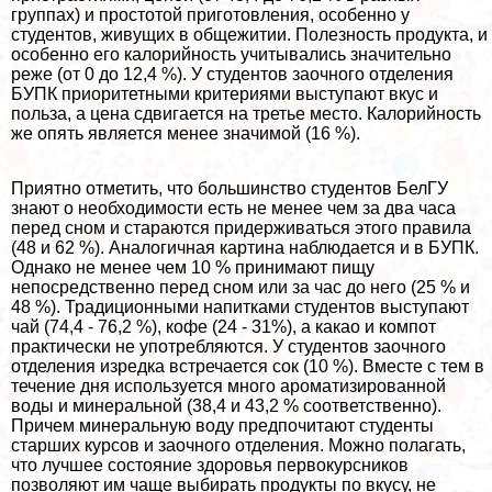
группах) и простотой приготовления, особенно у
студентов, живущих в общежитии. Полезность продукта, и
особенно его калорийность учитывались значительно
реже (от 0 до 12,4 %). У студентов заочного отделения
БУПК приоритетными критериями выступают вкус и
польза, а цена сдвигается на третье место. Калорийность
же опять является менее значимой (16 %).
Приятно отметить, что большинство студентов БелГУ
знают о необходимости есть не менее чем за два часа
перед сном и стараются придерживаться этого правила
(48 и 62 %). Аналогичная картина наблюдается и в БУПК.
Однако не менее чем 10 % принимают пищу
непосредственно перед сном или за час до него (25 % и
48 %). Традиционными напитками студентов выступают
чай (74,4 - 76,2 %), кофе (24 - 31%), а какао и компот
пpaктически не употрeбляются. У студентов заочного
отделения изредка встречается сок (10 %). Вместе с тем в
течение дня используется много ароматизированной
воды и минеральной (38,4 и 43,2 % соответственно).
Причем минеральную воду предпочитают студенты
старших курсов и заочного отделения. Можно полагать,
что лучшее состояние здоровья первокурсников
позволяют им чаще выбирать продукты по вкусу, не