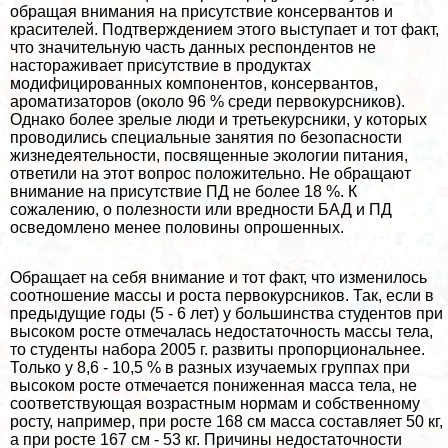
обращая внимания на присутствие консервантов и
красителей. Подтверждением этого выступает и тот факт,
что значительную часть данных респондентов не
настораживает присутствие в продуктах
модифицированных компонентов, консервантов,
ароматизаторов (около 96 % среди первокурсников).
Однако более зрелые люди и третьекурсники, у которых
проводились специальные занятия по безопасности
жизнедеятельности, посвященные экологии питания,
ответили на этот вопрос положительно. Не обращают
внимание на присутствие ПД не более 18 %. К
сожалению, о полезности или вредности БАД и ПД
осведомлено менее половины опрошенных.
Обращает на себя внимание и тот факт, что изменилось
соотношение массы и роста первокурсников. Так, если в
предыдущие годы (5 - 6 лет) у большинства студентов при
высоком росте отмечалась недостаточность массы тела,
то студенты набора 2005 г. развиты пропорциональнее.
Только у 8,6 - 10,5 % в разных изучаемых группах при
высоком росте отмечается пониженная масса тела, не
соответствующая возрастным нормам и собственному
росту, например, при росте 168 см масса составляет 50 кг,
а при росте 167 см - 53 кг. Причины недостаточности