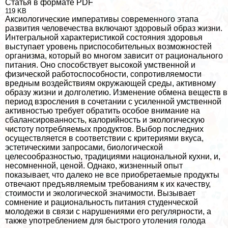
Статья в формате PDF
119 KB
Аксиологические императивы современного этапа
развития человечества включают здоровый образ жизни.
Интегральной хаpaктеристикой состояния здоровья
выступает уровень приспособительных возможностей
организма, который во многом зависит от рационального
питания. Оно способствует высокой умственной и
физической работоспособности, сопротивляемости
вредным воздействиям окружающей среды, активному
образу жизни и долголетию. Изменение обмена веществ в
период взросления в сочетании с усиленной умственной
активностью требует обратить особое внимание на
сбалансированность, калорийность и экологическую
чистоту потрeбляемых продуктов. Выбор последних
осуществляется в соответствии с критериями вкуса,
эстетическими запросами, биологической
целесообразностью, традициями национальной кухни, и,
несомненной, ценой. Однако, жизненный опыт
показывает, что далеко не все приобретаемые продукты
отвечают предъявляемым требованиям к их качеству,
стоимости и экологической значимости. Вызывает
сомнение и рациональность питания студенческой
молодежи в связи с нарушениями его регулярности, а
также употрeблением для быстрого утоления голода