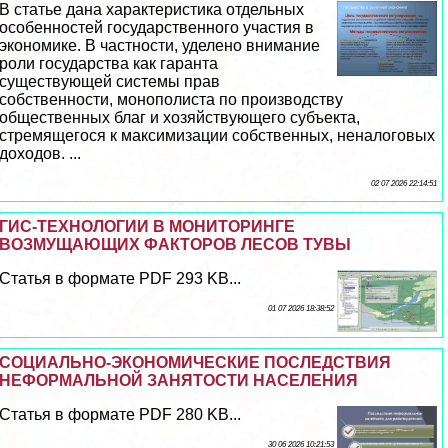
В статье дана хаpaктеристика отдельных
особенностей государственного участия в
экономике. В частности, уделено внимание
роли государства как гаранта
существующей системы прав
собственности, монополиста по производству
общественных благ и хозяйствующего субъекта,
стремящегося к максимизации собственных, неналоговых
доходов. ...
02 07 2026 22:14:51
ГИС-ТЕХНОЛОГИИ В МОНИТОРИНГЕ
ВОЗМУЩАЮЩИХ ФАКТОРОВ ЛЕСОВ ТУВЫ
Статья в формате PDF 293 KB...
01 07 2026 18:38:52
СОЦИАЛЬНО-ЭКОНОМИЧЕСКИЕ ПОСЛЕДСТВИЯ
НЕФОРМАЛЬНОЙ ЗАНЯТОСТИ НАСЕЛЕНИЯ
Статья в формате PDF 280 KB...
30 06 2026 10:21:53