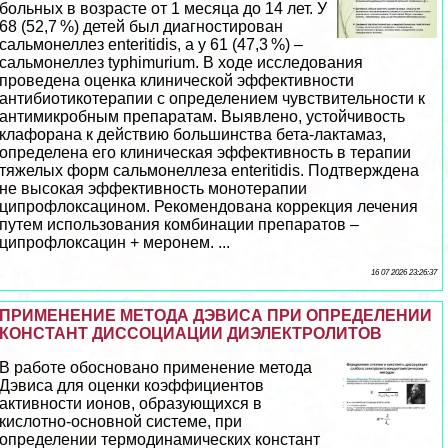
больных в возрасте от 1 месяца до 14 лет. У
68 (52,7 %) детей был диагностирован
сальмонеллез еnteritidis, а у 61 (47,3 %) –
сальмонеллез typhimurium. В ходе исследования
проведена оценка клинической эффективности
антибиотикотерапии с определением чувствительности к
антимикробным препаратам. Выявлено, устойчивость
клафорана к действию большинства бета-лактамаз,
определена его клиническая эффективность в терапии
тяжелых форм сальмонеллеза еnteritidis. Подтверждена
не высокая эффективность монотерапии
ципрофлоксацином. Рекомендована коррекция лечения
путем использования комбинации препаратов –
ципрофлоксацин + меронем. ...
16 07 2026 23:26:37
ПРИМЕНЕНИЕ МЕТОДА ДЭВИСА ПРИ ОПРЕДЕЛЕНИИ
КОНСТАНТ ДИССОЦИАЦИИ ДИЭЛЕКТРОЛИТОВ
В работе обосновано применение метода
Дэвиса для оценки коэффициентов
активности ионов, образующихся в
кислотно-основной системе, при
определении термодинамических констант