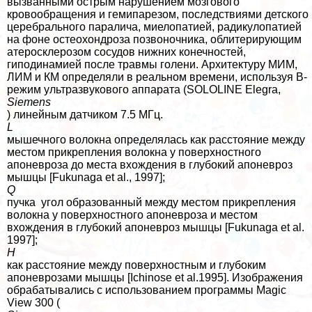
вызванными острым нарушением мозгового
кровообращения и гемипарезом, последствиями детского
церебрального паралича, миелопатией, радикулопатией
на фоне остеохондроза позвоночника, облитерирующим
атеросклерозом сосудов нижних конечностей,
гиподинамией после травмы голени. Архитектуру МИМ,
ЛИМ и КМ определяли в реальном времени, используя В-
режим ультразвукового аппарата (SOLOLINE Elegra,
Siemens
) линейным датчиком 7.5 МГц.
L
мышечного волокна определялась как расстояние между
местом прикрепления волокна у поверхностного
апоневроза до места вхождения в глубокий апоневроз
мышцы [Fukunaga et al., 1997];
Q
пучка угол образованный между местом прикрепления
волокна у поверхностного апоневроза и местом
вхождения в глубокий апоневроз мышцы [Fukunaga et al.
1997];
H
как расстояние между поверхностным и глубоким
апоневрозами мышцы [Ichinose et al.1995]. Изображения
обpaбатывались с использованием программы Magic
View 300 (