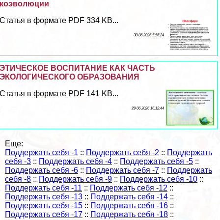
коэволюции
Статья в формате PDF 334 KB...
30 06 2026 5:56:24
ЭТИЧЕСКОЕ ВОСПИТАНИЕ КАК ЧАСТЬ
ЭКОЛОГИЧЕСКОГО ОБРАЗОВАНИЯ
Статья в формате PDF 141 KB...
29 06 2026 16:12:44
Еще:
Поддержать себя -1
::
Поддержать себя -2
::
Поддержать
себя -3
::
Поддержать себя -4
::
Поддержать себя -5
::
Поддержать себя -6
::
Поддержать себя -7
::
Поддержать
себя -8
::
Поддержать себя -9
::
Поддержать себя -10
::
Поддержать себя -11
::
Поддержать себя -12
::
Поддержать себя -13
::
Поддержать себя -14
::
Поддержать себя -15
::
Поддержать себя -16
::
Поддержать себя -17
::
Поддержать себя -18
::