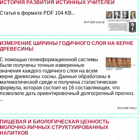
ИСТОРИЯ РАЗВИТИЯ ИСТИННЫХ УЧИТЕЛЕЙ
Статья в формате PDF 104 KB...
26 07 2026 13:21:42
ИЗМЕРЕНИЕ ШИРИНЫ ГОДИЧНОГО СЛОЯ НА КЕРНЕ
ДРЕВЕСИНЫ
С помощью геоинформационной системы
были получены точные измеренные
значения каждого годичного слоя на всем
керне древесины сосны. Данные обработаны в
математической среде и получена статистическая
формула, которая состоит из 16 составляющих, что
позволило дать ориентировочный долгосрочный прогноз.
...
25 07 2026 7:50:17
ПИЩЕВАЯ И БИОЛОГИЧЕСКАЯ ЦЕННОСТЬ
МОЛОЧНО-ЯИЧНЫХ СТРУКТУИРОВАННЫХ
НАПИТКОВ