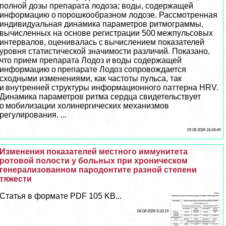
полной дозы препарата лодоза; воды, содержащей
информацию о порошкообразном лодозе. Рассмотренная
индивидуальная динамика параметров ритмограммы,
вычисленных на основе регистрации 500 межпульсовых
интервалов, оценивалась с вычислением показателей
уровня статистической значимости различий. Показано,
что прием препарата Лодоз и воды содержащей
информацию о препарате Лодоз сопровождается
сходными изменениями, как частоты пульса, так
и внутренней структуры информационного паттерна HRV.
Динамика параметров ритма сердца свидетельствует
о мобилизации холинергических механизмов
регулирования. ...
05 08 2026 16:24:49
Изменения показателей местного иммунитета
ротовой полости у больных при хроническом
генерализованном пародонтите разной степени
тяжести
Статья в формате PDF 105 KB...
04 08 2026 9:33:19