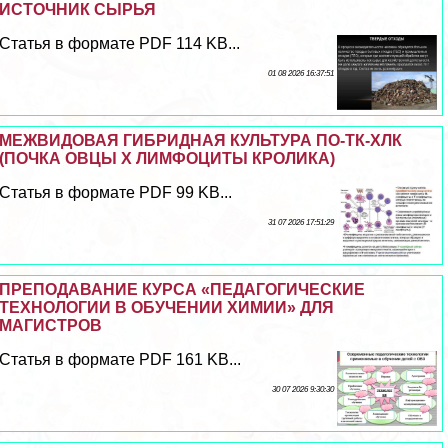
ИСТОЧНИК СЫРЬЯ
Статья в формате PDF 114 KB...
01 08 2026 16:37:51
МЕЖВИДОВАЯ ГИБРИДНАЯ КУЛЬТУРА ПО-ТК-ХЛК
(ПОЧКА ОВЦЫ Х ЛИМФОЦИТЫ КРОЛИКА)
Статья в формате PDF 99 KB...
31 07 2026 17:51:29
ПРЕПОДАВАНИЕ КУРСА «ПЕДАГОГИЧЕСКИЕ
ТЕХНОЛОГИИ В ОБУЧЕНИИ ХИМИИ» ДЛЯ
МАГИСТРОВ
Статья в формате PDF 161 KB...
30 07 2026 9:30:30