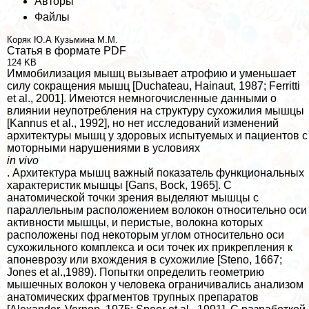
Авторы
Файлы
Коряк Ю.А
Кузьмина М.М.
Статья в формате PDF
124 KB
Иммобилизация мышц вызывает атрофию и уменьшает
силу сокращения мышц [Duchateau, Hainaut, 1987; Ferritti
et al., 2001]. Имеются немногочисленные данными о
влиянии неупотрeбления на структуру сухожилия мышцы
[Kannus et al., 1992], но нет исследований изменений
архитектуры мышц у здоровых испытуемых и пациентов с
моторными нарушениями в условиях
in vivo
. Архитектура мышц важный показатель функциональных
хаpaктеристик мышцы [Gans, Bock, 1965]. С
анатомической точки зрения выделяют мышцы с
параллельным расположением волокон относительно оси
активности мышцы, и перистые, волокна которых
расположены под некоторым углом относительно оси
сухожильного комплекса и оси точек их прикрепления к
апоневрозу или вхождения в сухожилие [Steno, 1667;
Jones et al.,1989). Попытки определить геометрию
мышечных волокон у человека ограничивались анализом
анатомических фрагментов трупных препаратов