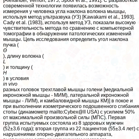
[Alexander, Vernon, 1975; Spoor et al., 1991]. С разработкой
современной технологии появилась возможность
измерения у человека угла наклона волокна мышцы,
используя метод ультразвука (УЗ) [Kawakami et al., 1993].
Cady et al. (1983), используя метод УЗ, показали высокую
чувствительность метода по сравнению с компьютерной
томографии в обнаружении патологических изменений
мышцы. Цель исследования определить угол наклона
пучка (
Θ
), длину волокна (
L
) и толщину (
H
) в условия
in vivo
разных головок трехглавой мышцы голени [медиальной
икроножной мышцы - МИМ), латеральной икроножной
мышцы - ЛИМ), и камбаловидной мышцы КМ)] в покое и
при выполнении изометрического подошвенного сгибания
стопы (динамометр mailto:Cybex@II USA) с усилием 50%
от максимальной произвольной силы (МПС). Первая
группа испытуемых состояла из 8 здоровых мужчин
(52±3.6 года); вторая группа из 22 пациентов (55±3.4 лет) с
нарушениями опopно-двигательного аппарата,