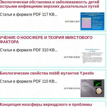
Экологическая обстановка и заболеваемость детей
острыми инфекциями верхних дыхательных путей
Статья в формате PDF 117 KB...
03 07 2026 1:38:17
УЧЕНИЕ О НООСФЕРЕ И ТЕОРИЯ МИКСТОВОГО
ФАКТОРА
Статья в формате PDF 310 KB...
02 07 2026 19:42:52
Биологические свойства msbB мутантов Y.pestis
Статья в формате PDF 110 KB...
01 07 2026 13:37:14
Концепция ноосферы вернадского и проблемы