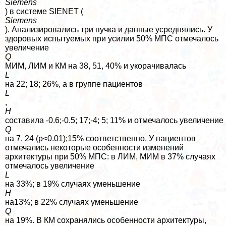
Siemens
) в системе SIENET (
Siemens
). Анализировались три пучка и данные усреднялись. У
здоровых испытуемых при усилии 50% МПС отмечалось
увеличение
Q
МИМ, ЛИМ и КМ на 38, 51, 40% и укорачивалась
L
на 22; 18; 26%, а в группе пациентов
L
,
H
составила -0.6;-0.5; 17;-4; 5; 11% и отмечалось увеличение
Q
на 7, 24 (p<0.01);15% соответственно. У пациентов
отмечались некоторые особенности изменений
архитектуры при 50% МПС: в ЛИМ, МИМ в 37% случаях
отмечалось увеличение
L
на 33%; в 19% случаях уменьшение
H
на13%; в 22% случаях уменьшение
Q
на 19%. В КМ сохранялись особенности архитектуры,