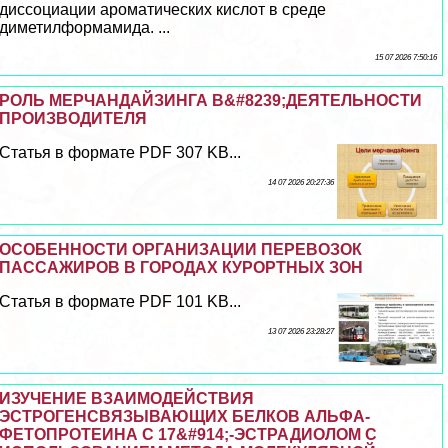
диссоциации ароматических кислот в среде
диметилформамида. ...
15 07 2026 7:50:16
РОЛЬ МЕРЧАНДАЙЗИНГА В&#8239;ДЕЯТЕЛЬНОСТИ
ПРОИЗВОДИТЕЛЯ
Статья в формате PDF 307 KB...
14 07 2026 20:27:36
ОСОБЕННОСТИ ОРГАНИЗАЦИИ ПЕРЕВОЗОК
ПАССАЖИРОВ В ГОРОДАХ КУРОРТНЫХ ЗОН
Статья в формате PDF 101 KB...
13 07 2026 23:28:27
ИЗУЧЕНИЕ ВЗАИМОДЕЙСТВИЯ
ЭСТРОГЕНСВЯЗЫВАЮЩИХ БЕЛКОВ АЛЬФА-
ФЕТОПРОТЕИНА С 17&#914;-ЭСТРАДИОЛОМ С