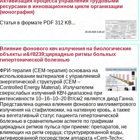
Активизация процесса управления трудовыми
ресурсами в инновационном цикле организации
(монография)
Статья в формате PDF 312 KB...
06 08 2026 5:46:10
Влияние фонового квч излучения на биологические
объекты и&#8239;циркадные ритмы больных
гипертонической болезнью
ФРИ-терапия (СЕМ-терапия) основана на
использовании материалов с управляемой
энергетической структурой (CEM –
Controlled Energy Material). Излучателем
сверхслабых излучений КВЧ-диапазона при
интенсивности 10–16–10–20 Вт/см2 является диод Ганна.
Представлена оценка влияния фонового миллиметрового
излучения на стафилококки, на нативную кровь, а также
на вегетативный статус пациента гипертонической
болезнью в сравнительном аспекте по графикам
циркадных ритмов пульса при приеме: препаратов, не
влияющих на ритм сердца; структурированной воды,
активированной посредством аппарата «Cem-Tech»;