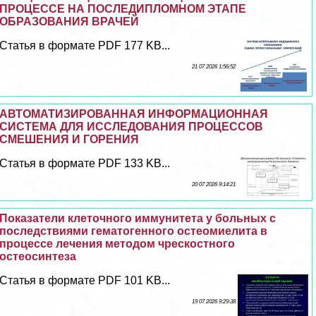
ПРОЦЕССЕ НА ПОСЛЕДИПЛОМНОМ ЭТАПЕ
ОБРАЗОВАНИЯ ВРАЧЕЙ
Статья в формате PDF 177 KB...
21 07 2026 1:56:52
АВТОМАТИЗИРОВАННАЯ ИНФОРМАЦИОННАЯ
СИСТЕМА ДЛЯ ИССЛЕДОВАНИЯ ПРОЦЕССОВ
СМЕШЕНИЯ И ГОРЕНИЯ
Статья в формате PDF 133 KB...
20 07 2026 9:14:21
Показатели клеточного иммунитета у больных с
последствиями гематогенного остеомиелита в
процессе лечения методом чрескостного
остеосинтеза
Статья в формате PDF 101 KB...
19 07 2026 9:29:38