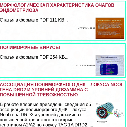
МОРФОЛОГИЧЕСКАЯ ХАРАКТЕРИСТИКА ОЧАГОВ
ЭНДОМЕТРИОЗА
Статья в формате PDF 111 KB...
14 07 2026 4:32:53
ПОЛИМОРФНЫЕ ВИРУСЫ
Статья в формате PDF 254 KB...
13 07 2026 14:56:43
АССОЦИАЦИЯ ПОЛИМОРФНОГО ДНК – ЛОКУСА NCOI
ГЕНА DRD2 И УРОВНЕЙ ДОФАМИНА С
ПОВЫШЕННОЙ ТРЕВОЖНОСТЬЮ
В работе впервые приведены сведения об
ассоциации полиморфного ДНК – локуса
NcoI гена DRD2 и уровней дофамина с
повышенной тревожностью у крыс с
генотипом А2/А2 по локусу TAG 1A DRD2. ...