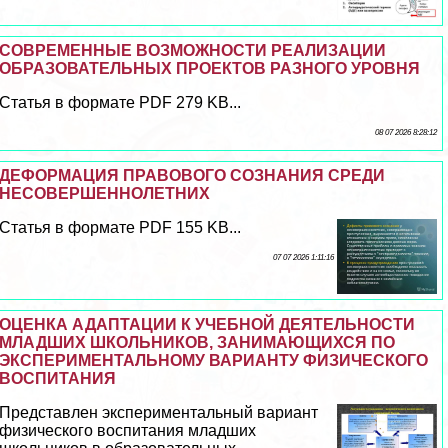
СОВРЕМЕННЫЕ ВОЗМОЖНОСТИ РЕАЛИЗАЦИИ
ОБРАЗОВАТЕЛЬНЫХ ПРОЕКТОВ РАЗНОГО УРОВНЯ
Статья в формате PDF 279 KB...
08 07 2026 8:28:12
ДЕФОРМАЦИЯ ПРАВОВОГО СОЗНАНИЯ СРЕДИ
НЕСОВЕРШЕННОЛЕТНИХ
Статья в формате PDF 155 KB...
07 07 2026 1:11:16
ОЦЕНКА АДАПТАЦИИ К УЧЕБНОЙ ДЕЯТЕЛЬНОСТИ
МЛАДШИХ ШКОЛЬНИКОВ, ЗАНИМАЮЩИХСЯ ПО
ЭКСПЕРИМЕНТАЛЬНОМУ ВАРИАНТУ ФИЗИЧЕСКОГО
ВОСПИТАНИЯ
Представлен экспериментальный вариант
физического воспитания младших