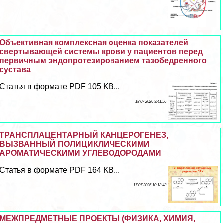
Объективная комплексная оценка показателей
свертывающей системы крови у пациентов перед
первичным эндопротезированием тазобедренного
сустава
Статья в формате PDF 105 KB...
18 07 2026 9:41:56
ТРАНСПЛАЦЕНТАРНЫЙ КАНЦЕРОГЕНЕЗ,
ВЫЗВАННЫЙ ПОЛИЦИКЛИЧЕСКИМИ
АРОМАТИЧЕСКИМИ УГЛЕВОДОРОДАМИ
Статья в формате PDF 164 KB...
17 07 2026 10:13:43
МЕЖПРЕДМЕТНЫЕ ПРОЕКТЫ (ФИЗИКА, ХИМИЯ,