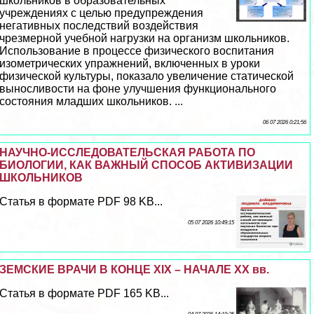
школьников в образовательных
учреждениях с целью предупреждения
негативных последствий воздействия
чрезмерной учебной нагрузки на организм школьников.
Использование в процессе физического воспитания
изометрических упражнений, включенных в уроки
физической культуры, показало увеличение статической
выносливости на фоне улучшения функционального
состояния младших школьников. ...
06 07 2026 0:21:56
НАУЧНО-ИССЛЕДОВАТЕЛЬСКАЯ РАБОТА ПО
БИОЛОГИИ, КАК ВАЖНЫЙ СПОСОБ АКТИВИЗАЦИИ
ШКОЛЬНИКОВ
Статья в формате PDF 98 KB...
05 07 2026 10:49:15
ЗЕМСКИЕ ВРАЧИ В КОНЦЕ XIX – НАЧАЛЕ XX вв.
Статья в формате PDF 165 KB...