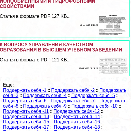
ИОНООБМЕННЫМИ И ГИДРОФОБНЫМИ
СВОЙСТВАМИ
Статья в формате PDF 127 KB...
01 07 2026 1:11:43
К ВОПРОСУ УПРАВЛЕНИЯ КАЧЕСТВОМ
ОБРАЗОВАНИЯ В ВЫСШЕМ УЧЕБНОМ ЗАВЕДЕНИИ
Статья в формате PDF 121 KB...
30 06 2026 19:19:23
Еще:
Поддержать себя -1
::
Поддержать себя -2
::
Поддержать
себя -3
::
Поддержать себя -4
::
Поддержать себя -5
::
Поддержать себя -6
::
Поддержать себя -7
::
Поддержать
себя -8
::
Поддержать себя -9
::
Поддержать себя -10
::
Поддержать себя -11
::
Поддержать себя -12
::
Поддержать себя -13
::
Поддержать себя -14
::
Поддержать себя -15
::
Поддержать себя -16
::
Поддержать себя -17
::
Поддержать себя -18
::