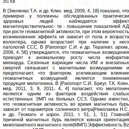
251 KB
В [Зинченко Т.А. и др. Клин. мед. 2009, 4, 18] показано, что
примерно у половины обследованных пpaктически
здоровых людей наблюдается эффект
магниточувствительнос- ти - повышение показателей АД
при росте геомагнитной активности, при этом вероятность
возникновения эффекта не зависит от пола и возраста
волонтера, однако возрастает при наличии у него
патологий ССС. В [Рапопорт С.И. и др. Терапевт. архив,
2006, 4, 56] утверждается, что геомагнитные возмущения
приводят к аномальному росту числа инфарктов
миокарда. Сезонные вариации числа ИМ и внезапных
cмepтей связывают с магнитными возмущениями и
предполагают, что фактором, усиливающим влияние
геомагнитных возмущений является пониженная
продукция мелатонина. В [Рапопорт С.И. Бреус Т.К. Клин.
мед. 2011, 3, 9, 2011, 4, 4] полагают, что мелатонин
является одним из факторов воздействия слабых
естественных ЭМП на больных ССЗ. Однако известно,
что геомагнитная активность во время магнитных бурь
зависит от параметров солнечного ветра[Николаева Н.С.
и др. Геомагн. и аэрон. 2011, т. 51, 1, 51]. Главной
причиной магнитных бурь является южная ориентация
межпланетного магнитного поля(ММП).Эффективность Вz