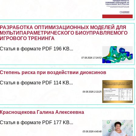
РАЗРАБОТКА ОПТИМИЗАЦИОННЫХ МОДЕЛЕЙ ДЛЯ
МУЛЬТИПАРАМЕТРИЧЕСКОГО БИОУПРАВЛЯЕМОГО
ИГРОВОГО ТРЕНИНГА
Статья в формате PDF 196 KB...
07 08 2026 17:24:53
Степень риска при воздействии диоксинов
Статья в формате PDF 114 KB...
06 08 2026 2:33:25
Краснощекова Галина Алексеевна
Статья в формате PDF 177 KB...
05 08 2026 4:40:48