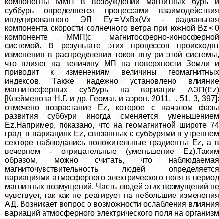
компоненты ММП в возбуждении магнитных бурь и
суббурь определяется процессами взаимодействия
индуцированного ЭП Еу = VхBх(Vx - радиальная
компонента скорости солнечного ветра при южной Вz < 0
компоненте ММП)с магнитосферно-ионосферной
системой. В результате этих процессов происходят
изменения в распределении токов внутри этой системы,
что влияет на величину МП на поверхности Земли и
приводит к изменениям величины геомагнитных
индексов. Также надежно установлено влияние
магнитосферных суббурь на вариации АЭП(Еz)
[Клейменова Н.Г. и др. Геомаг. и аэрон. 2011, т. 51, 3, 397]:
отмечено возрастание Еz, которое с началом фазы
развития суббури иногда сменяется уменьшением
Еz.Например, показано, что на геомагнитной широте 74
град. в вариациях Еz, связанных с суббурями в утреннем
секторе наблюдались положительные градиенты Еz, а в
вечернем - отрицательные (уменьшение Еz).Таким
образом, можно считать, что наблюдаемая
магниточувствительность людей определяется
вариациями атмосферного электрического поля в период
магнитных возмущений. Часть людей этих возмущений не
чувствует, так как не реагирует на небольшие изменения
АД. Возникает вопрос о возможности ослабления влияния
вариаций атмосферного электрического поля на организм