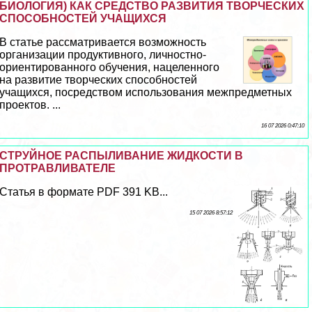
БИОЛОГИЯ) КАК СРЕДСТВО РАЗВИТИЯ ТВОРЧЕСКИХ
СПОСОБНОСТЕЙ УЧАЩИХСЯ
В статье рассматривается возможность
организации продуктивного, личностно-
ориентированного обучения, нацеленного
на развитие творческих способностей
учащихся, посредством использования межпредметных
проектов. ...
16 07 2026 0:47:10
СТРУЙНОЕ РАСПЫЛИВАНИЕ ЖИДКОСТИ В
ПРОТРАВЛИВАТЕЛЕ
Статья в формате PDF 391 KB...
15 07 2026 8:57:12