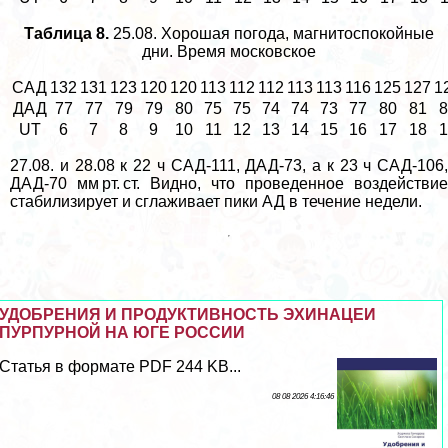
Таблица 8.
25.08. Хорошая погода, магнитоспокойные
дни. Время московское
САД
132
131
123
120
120
113
112
112
113
113
116
125
127
1
ДАД
77
77
79
79
80
75
75
74
74
73
77
80
81
8
UT
6
7
8
9
10
11
12
13
14
15
16
17
18
1
27.08. и 28.08 к 22 ч САД-111, ДАД-73, а к 23 ч САД-106,
ДАД-70 мм рт. ст. Видно, что проведенное воздействие
стабилизирует и сглаживает пики АД в течение недели.
УДОБРЕНИЯ И ПРОДУКТИВНОСТЬ ЭХИНАЦЕИ
ПУРПУРНОЙ НА ЮГЕ РОССИИ
Статья в формате PDF 244 KB...
08 08 2026 4:16:46