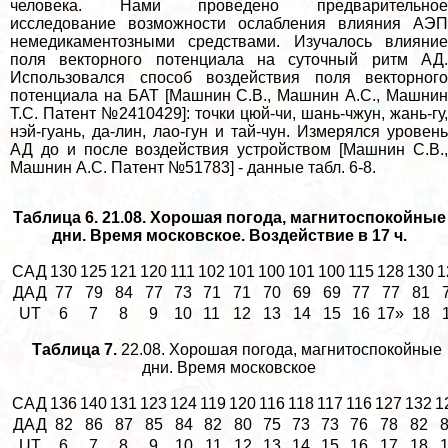
человека. Нами проведено предварительное
исследование возможности ослабления влияния АЭП
немедикаментозными средствами. Изучалось влияние
поля векторного потенциала на суточный ритм АД.
Использовался способ воздействия поля векторного
потенциала на БАТ [Машнин С.В., Машнин А.С., Машнин
Т.С. Патент №2410429]: точки цюй-чи, шань-чжун, жань-гу,
нэй-гуань, да-лин, лао-гун и тай-чун. Измерялся уровень
АД до и после воздействия устройством [Машнин С.В.,
Машнин А.С. Патент №51783] - данные табл. 6-8.
Таблица 6. 21.08. Хорошая погода, магнитоспокойные
дни. Время московское. Воздействие в 17 ч.
САД
130
125
121
120
111
102
101
100
101
100
115
128
130
1
ДАД
77
79
84
77
73
71
71
70
69
69
77
77
81
UT
6
7
8
9
10
11
12
13
14
15
16
17»
18
Таблица 7.
22.08. Хорошая погода, магнитоспокойные
дни. Время московское
САД
136
140
131
123
124
119
120
116
118
117
116
127
132
1
ДАД
82
86
87
85
84
82
80
75
73
73
76
78
82
UT
6
7
8
9
10
11
12
13
14
15
16
17
18