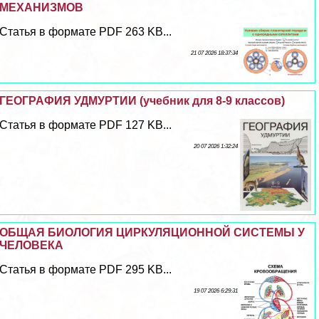
МЕХАНИЗМОВ
Статья в формате PDF 263 KB...
21 07 2026 18:37:34
ГЕОГРАФИЯ УДМУРТИИ (учебник для 8-9 классов)
Статья в формате PDF 127 KB...
20 07 2026 1:32:24
ОБЩАЯ БИОЛОГИЯ ЦИРКУЛЯЦИОННОЙ СИСТЕМЫ У
ЧЕЛОВЕКА
Статья в формате PDF 295 KB...
19 07 2026 6:29:31