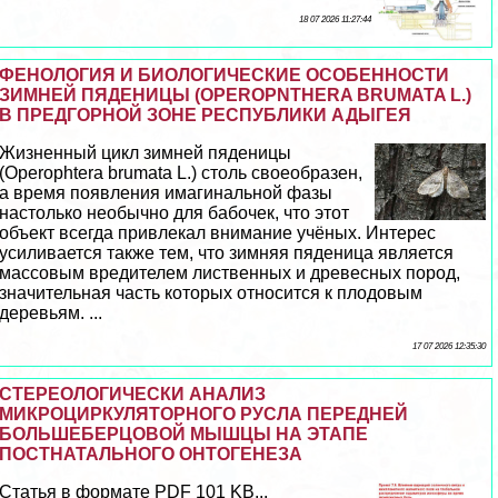
18 07 2026 11:27:44
ФЕНОЛОГИЯ И БИОЛОГИЧЕСКИЕ ОСОБЕННОСТИ
ЗИМНЕЙ ПЯДЕНИЦЫ (OPEROPNTHERA BRUMATA L.)
В ПРЕДГОРНОЙ ЗОНЕ РЕСПУБЛИКИ АДЫГЕЯ
Жизненный цикл зимней пяденицы
(Operophtera brumata L.) столь своеобразен,
а время появления имагинальной фазы
настолько необычно для бабочек, что этот
объект всегда привлекал внимание учёных. Интерес
усиливается также тем, что зимняя пяденица является
массовым вредителем лиственных и древесных пород,
значительная часть которых относится к плодовым
деревьям. ...
17 07 2026 12:35:30
СТЕРЕОЛОГИЧЕСКИ АНАЛИЗ
МИКРОЦИРКУЛЯТОРНОГО РУСЛА ПЕРЕДНЕЙ
БОЛЬШЕБЕРЦОВОЙ МЫШЦЫ НА ЭТАПЕ
ПОСТНАТАЛЬНОГО ОНТОГЕНЕЗА
Статья в формате PDF 101 KB...