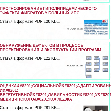
ПРОГНОЗИРОВАНИЕ ГИПОЛИПИДЕМИЧЕСКОГО
ЭФФЕКТА ФИБРАТОВ У БОЛЬНЫХ ИБС
Статья в формате PDF 100 KB...
01 07 2026 6:57:16
ОБНАРУЖЕНИЕ ДЕФЕКТОВ В ПРОЦЕССЕ
ПРОЕКТИРОВАНИЯ И ЭКСПЛУАТАЦИИ ПРОГРАММ
Статья в формате PDF 122 KB...
30 06 2026 21:17:53
ОЦЕНКА&#8201;СОЦИАЛЬНОЙ&#8201;АДАПТИРОВАНН
И&#8201;
ВЕГЕТАТИВНОЙ&#8201;ЛАБИЛЬНОСТИ&#8201;У&#820
МЕДИЦИНСКОГО&#8201;КОЛЛЕДЖА
Статья в формате PDF 281 KB...