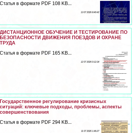
Статья в формате PDF 108 KB...
13 07 2026 8:40:42
ДИСТАНЦИОННОЕ ОБУЧЕНИЕ И ТЕСТИРОВАНИЕ ПО
БЕЗОПАСНОСТИ ДВИЖЕНИЯ ПОЕЗДОВ И ОХРАНЕ
ТРУДА
Статья в формате PDF 165 KB...
12 07 2026 0:12:34
Государственное регулирование кризисных
ситуаций: ключевые подходы, проблемы, аспекты
совершенствования
Статья в формате PDF 294 KB...
11 07 2026 1:46:27