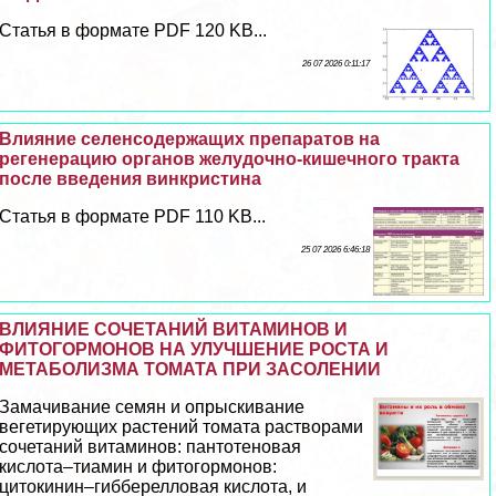
Статья в формате PDF 120 KB...
26 07 2026 0:11:17
Влияние селенсодержащих препаратов на
регенерацию органов желудочно-кишечного тpaкта
после введения винкристина
Статья в формате PDF 110 KB...
25 07 2026 6:46:18
ВЛИЯНИЕ СОЧЕТАНИЙ ВИТАМИНОВ И
ФИТОГОРМОНОВ НА УЛУЧШЕНИЕ РОСТА И
МЕТАБОЛИЗМА ТОМАТА ПРИ ЗАСОЛЕНИИ
Замачивание семян и опрыскивание
вегетирующих растений томата растворами
сочетаний витаминов: пантотеновая
кислота–тиамин и фитогормонов:
цитокинин–гибберелловая кислота, и