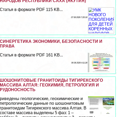
НАРОДОВ РЕСПУБЛИКИ САХА (ЯКУТИЯ)
Статья в формате PDF 115 KB...
07 08 2026 7:20:18
СИНЕРГЕТИКА ЭКОНОМИКИ, БЕЗОПАСНОСТИ И
ПРАВА
Статья в формате PDF 161 KB...
06 08 2026 4:11:28
ШОШОНИТОВЫЕ ГРАНИТОИДЫ ТИГИРЕКСКОГО
МАССИВА АЛТАЯ: ГЕОХИМИЯ, ПЕТРОЛОГИЯ И
РУДОНОСНОСТЬ
риведены геологические, геохимические и
петрологические данные по шошонитовым
гранитоидам Тигирекского массива Алтая. В
составе массива выделены 5 фаз: 1 –