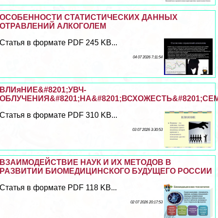
ОСОБЕННОСТИ СТАТИСТИЧЕСКИХ ДАННЫХ
ОТРАВЛЕНИЙ АЛКОГОЛЕМ
Статья в формате PDF 245 KB...
04 07 2026 7:11:54
ВЛИяНИЕ&#8201;УВЧ-
ОБЛУЧЕНИЯ&#8201;НА&#8201;ВСХОЖЕСТЬ&#8201;СЕ
Статья в формате PDF 310 KB...
03 07 2026 3:30:53
ВЗАИМОДЕЙСТВИЕ НАУК И ИХ МЕТОДОВ В
РАЗВИТИИ БИОМЕДИЦИНСКОГО БУДУЩЕГО РОССИИ
Статья в формате PDF 118 KB...
02 07 2026 20:17:53