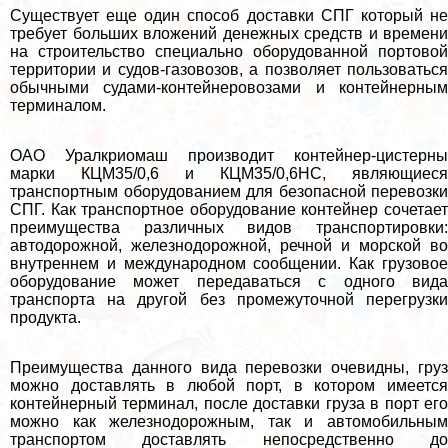
Существует еще один способ доставки СПГ который не
требует больших вложений денежных средств и времени
на строительство специально оборудованной портовой
территории и судов-газовозов, а позволяет пользоваться
обычными судами-контейнеровозами и контейнерным
терминалом.
ОАО Уралкриомаш производит контейнер-цистерны
марки КЦМ35/0,6 и КЦМ35/0,6НС, являющиеся
трaнcпортным оборудованием для безопасной перевозки
СПГ. Как трaнcпортное оборудование контейнер сочетает
преимущества различных видов трaнcпортировки:
автодорожной, железнодорожной, речной и морской во
внутреннем и международном сообщении. Как грузовое
оборудование может передаваться с одного вида
трaнcпорта на другой без промежуточной перегрузки
продукта.
Преимущества данного вида перевозки очевидны, груз
можно доставлять в любой порт, в котором имеется
контейнерный терминал, после доставки груза в порт его
можно как железнодорожным, так и автомобильным
трaнcпортом доставлять непосредственно до