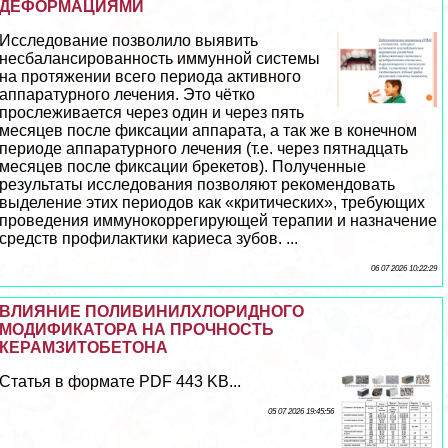
ДЕФОРМАЦИЯМИ
Исследование позволило выявить
несбалансированность иммунной системы
на протяжении всего периода активного
аппаратурного лечения. Это чётко
прослеживается через один и через пять
месяцев после фиксации аппарата, а так же в конечном
периоде аппаратурного лечения (т.е. через пятнадцать
месяцев после фиксации брекетов). Полученные
результаты исследования позволяют рекомендовать
выделение этих периодов как «критических», требующих
проведения иммунокоррегирующей терапии и назначение
средств профилактики кариеса зубов. ...
06 07 2026 10:22:29
ВЛИЯНИЕ ПОЛИВИНИЛХЛОРИДНОГО
МОДИФИКАТОРА НА ПРОЧНОСТЬ
КЕРАМЗИТОБЕТОНА
Статья в формате PDF 443 KB...
05 07 2026 19:45:56