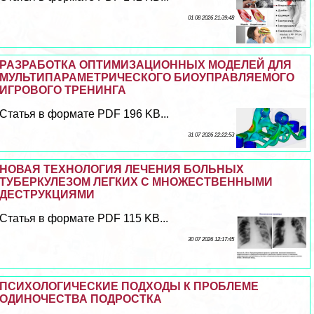
01 08 2026 21:39:48
РАЗРАБОТКА ОПТИМИЗАЦИОННЫХ МОДЕЛЕЙ ДЛЯ
МУЛЬТИПАРАМЕТРИЧЕСКОГО БИОУПРАВЛЯЕМОГО
ИГРОВОГО ТРЕНИНГА
Статья в формате PDF 196 KB...
31 07 2026 22:22:53
НОВАЯ ТЕХНОЛОГИЯ ЛЕЧЕНИЯ БОЛЬНЫХ
ТУБЕРКУЛЕЗОМ ЛЕГКИХ С МНОЖЕСТВЕННЫМИ
ДЕСТРУКЦИЯМИ
Статья в формате PDF 115 KB...
30 07 2026 12:17:45
ПСИХОЛОГИЧЕСКИЕ ПОДХОДЫ К ПРОБЛЕМЕ
ОДИНОЧЕСТВА ПОДРОСТКА