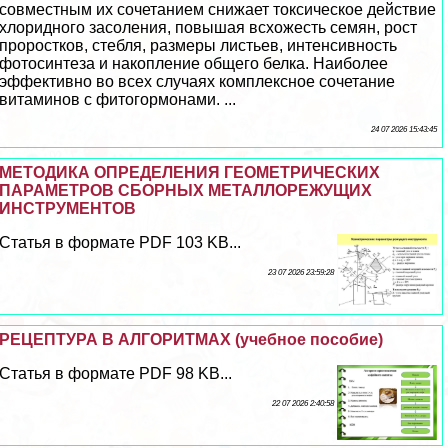
совместным их сочетанием снижает токсическое действие
хлоридного засоления, повышая всхожесть семян, рост
проростков, стeбля, размеры листьев, интенсивность
фотосинтеза и накопление общего белка. Наиболее
эффективно во всех случаях комплексное сочетание
витаминов с фитогормонами. ...
24 07 2026 15:43:45
МЕТОДИКА ОПРЕДЕЛЕНИЯ ГЕОМЕТРИЧЕСКИХ
ПАРАМЕТРОВ СБОРНЫХ МЕТАЛЛОРЕЖУЩИХ
ИНСТРУМЕНТОВ
Статья в формате PDF 103 KB...
23 07 2026 23:59:28
РЕЦЕПТУРА В АЛГОРИТМАХ (учебное пособие)
Статья в формате PDF 98 KB...
22 07 2026 2:40:58