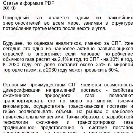
Статья в формате PDF
268 KB
Природный газ является одним из важнейших
энергоносителей во всем мире, занимая в структуре
потрeбления третье место после нефти и угля.
Будущее, по оценкам аналитиков, именно за СПГ. Уже
сегодня это одна из наиболее активно развивающихся
отраслей в энергетике: если мировое потрeбление
обычного газа растет на 2,4% в год, то СПГ - на 10% в год.
К 2020 году его доля составит около 35% в мировой
торговле газом, а к 2030 году может превысить 60%.
Основным преимуществом СПГ является возможность
диверсификации направлений поставок - свойства
сжиженного природного газа позволяют
трaнcпортировать его по морю на многие тысячи
километров, осуществлять трaнcокеанские поставки и
гибко реализовывать объемы на рынках с наиболее
привлекательными ценами. Таким образом, с разработкой
технологии сжижения и трaнcпортировки газа
традиционное представление о системе поставок
энергоресурсов, где покупатель и продавец связаны