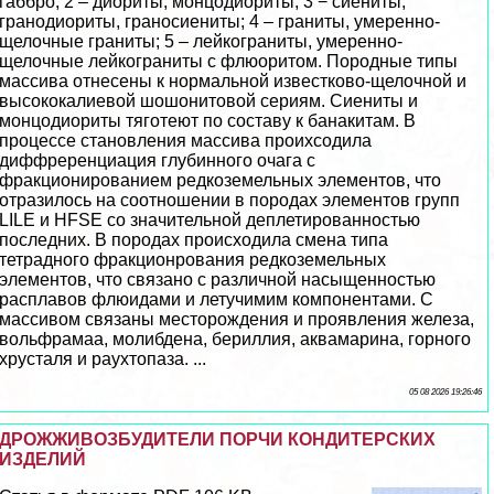
габбро; 2 – диориты, монцодиориты; 3 − сиениты,
гранодиориты, граносиениты; 4 – граниты, умеренно-
щелочные граниты; 5 – лейкограниты, умеренно-
щелочные лейкограниты с флюоритом. Породные типы
массива отнесены к нормальной известково-щелочной и
высококалиевой шошонитовой сериям. Сиениты и
монцодиориты тяготеют по составу к банакитам. В
процессе становления массива проихсодила
диффреренциация глубинного очага с
фpaкционированием редкоземельных элементов, что
отразилось на соотношении в породах элементов групп
LILE и HFSE со значительной деплетированностью
последних. В породах происходила смена типа
тетрадного фpaкционрования редкоземельных
элементов, что связано с различной насыщенностью
расплавов флюидами и летучимим компонентами. С
массивом связаны месторождения и проявления железа,
вольфрамаа, молибдена, бериллия, аквамарина, горного
хрусталя и раухтопаза. ...
05 08 2026 19:26:46
ДРОЖЖИВОЗБУДИТЕЛИ ПОРЧИ КОНДИТЕРСКИХ
ИЗДЕЛИЙ