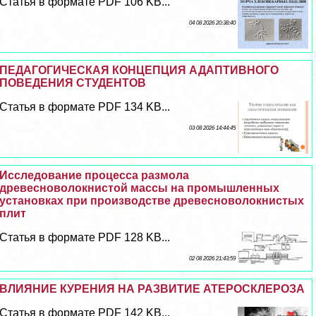
Статья в формате PDF 106 KB...
04 08 2026 20:38:40
ПЕДАГОГИЧЕСКАЯ КОНЦЕПЦИЯ АДАПТИВНОГО
ПОВЕДЕНИЯ СТУДЕНТОВ
Статья в формате PDF 134 KB...
03 08 2026 14:44:45
Исследование процесса размола
древесноволокнистой массы на промышленных
установках при производстве древесноволокнистых
плит
Статья в формате PDF 128 KB...
02 08 2026 21:43:59
ВЛИЯНИЕ КУРЕНИЯ НА РАЗВИТИЕ АТЕРОСКЛЕРОЗА
Статья в формате PDF 142 KB...