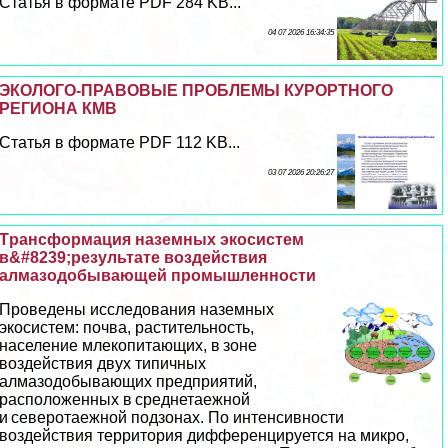
Статья в формате PDF 284 KB...
04 07 2026 16:34:35
ЭКОЛОГО-ПРАВОВЫЕ ПРОБЛЕМЫ КУРОРТНОГО
РЕГИОНА КМВ
Статья в формате PDF 112 KB...
03 07 2026 20:26:27
Tрaнcформация наземных экосистем
в&#8239;результате воздействия
алмaзoдобывающей промышленности
Проведены исследования наземных
экосистем: почва, растительность,
население млекопитающих, в зоне
воздействия двух типичных
алмaзoдобывающих предприятий,
расположенных в среднетаежной
и северотаежной подзонах. По интенсивности
воздействия территория дифференцируется на микро,