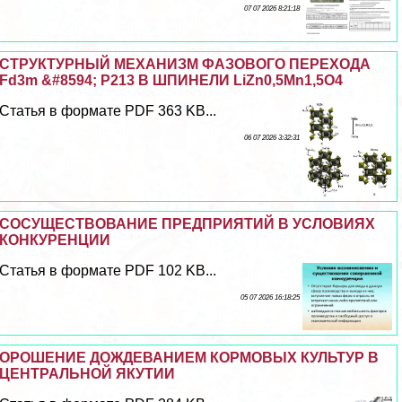
07 07 2026 8:21:18
СТРУКТУРНЫЙ МЕХАНИЗМ ФАЗОВОГО ПЕРЕХОДА
Fd3m &#8594; P213 В ШПИНЕЛИ LiZn0,5Mn1,5O4
Статья в формате PDF 363 KB...
06 07 2026 3:32:31
СОСУЩЕСТВОВАНИЕ ПРЕДПРИЯТИЙ В УСЛОВИЯХ
КОНКУРЕНЦИИ
Статья в формате PDF 102 KB...
05 07 2026 16:18:25
ОРОШЕНИЕ ДОЖДЕВАНИЕМ КОРМОВЫХ КУЛЬТУР В
ЦЕНТРАЛЬНОЙ ЯКУТИИ