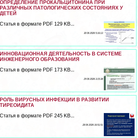
ОПРЕДЕЛЕНИЕ ПРОКАЛЬЦИТОНИНА ПРИ
РАЗЛИЧНЫХ ПАТОЛОГИЧЕСКИХ СОСТОЯНИЯХ У
ДЕТЕЙ
Статья в формате PDF 129 KB...
30 06 2026 5:16:13
ИННОВАЦИОННАЯ ДЕЯТЕЛЬНОСТЬ В СИСТЕМЕ
ИНЖЕНЕРНОГО ОБРАЗОВАНИЯ
Статья в формате PDF 173 KB...
29 06 2026 3:15:38
РОЛЬ ВИРУСНЫХ ИНФЕКЦИИ В РАЗВИТИИ
ТИРЕОИДИТА
Статья в формате PDF 245 KB...
28 06 2026 16:51:51