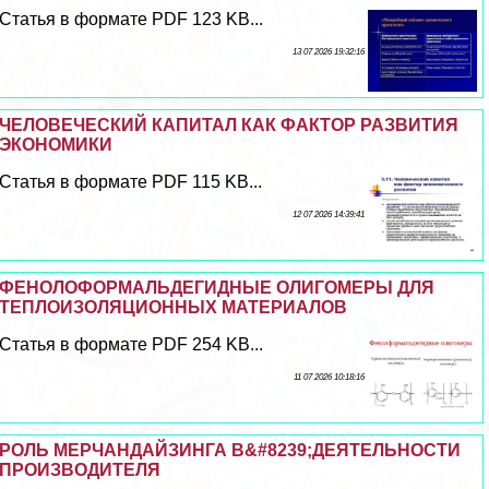
Статья в формате PDF 123 KB...
13 07 2026 19:32:16
ЧЕЛОВЕЧЕСКИЙ КАПИТАЛ КАК ФАКТОР РАЗВИТИЯ
ЭКОНОМИКИ
Статья в формате PDF 115 KB...
12 07 2026 14:39:41
ФЕНОЛОФОРМАЛЬДЕГИДНЫЕ ОЛИГОМЕРЫ ДЛЯ
ТЕПЛОИЗОЛЯЦИОННЫХ МАТЕРИАЛОВ
Статья в формате PDF 254 KB...
11 07 2026 10:18:16
РОЛЬ МЕРЧАНДАЙЗИНГА В&#8239;ДЕЯТЕЛЬНОСТИ
ПРОИЗВОДИТЕЛЯ