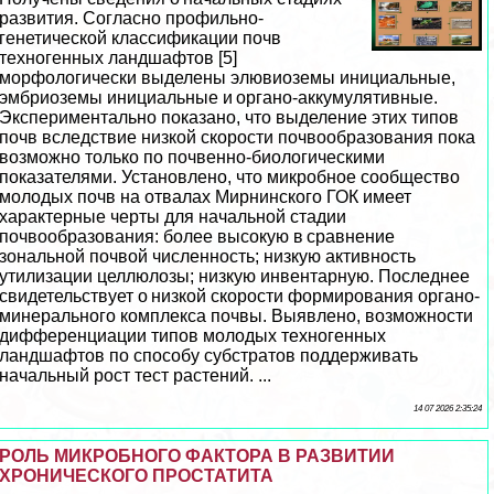
развития. Согласно профильно-
генетической классификации почв
техногенных ландшафтов [5]
морфологически выделены элювиоземы инициальные,
эмбриоземы инициальные и органо-аккумулятивные.
Экспериментально показано, что выделение этих типов
почв вследствие низкой скорости почвообразования пока
возможно только по почвенно-биологическими
показателями. Установлено, что микробное сообщество
молодых почв на отвалах Мирнинского ГОК имеет
хаpaктерные черты для начальной стадии
почвообразования: более высокую в сравнение
зональной почвой численность; низкую активность
утилизации целлюлозы; низкую инвентарную. Последнее
свидетельствует о низкой скорости формирования органо-
минерального комплекса почвы. Выявлено, возможности
дифференциации типов молодых техногенных
ландшафтов по способу субстратов поддерживать
начальный рост тест растений. ...
14 07 2026 2:35:24
РОЛЬ МИКРОБНОГО ФАКТОРА В РАЗВИТИИ
ХРОНИЧЕСКОГО ПРОСТАТИТА