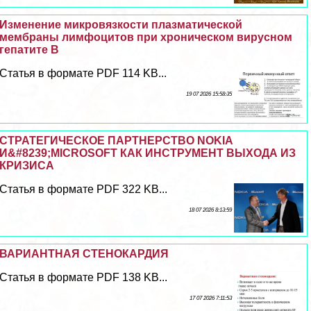
Изменение микровязкости плазматической
мембраны лимфоцитов при хроническом вирусном
гепатите В
Статья в формате PDF 114 KB...
19 07 2026 15:58:35
СТРАТЕГИЧЕСКОЕ ПАРТНЕРСТВО NOKIA
И&#8239;MICROSOFT КАК ИНСТРУМЕНТ ВЫХОДА ИЗ
КРИЗИСА
Статья в формате PDF 322 KB...
18 07 2026 8:13:59
ВАРИАНТНАЯ СТЕНОКАРДИЯ
Статья в формате PDF 138 KB...
17 07 2026 7:11:53