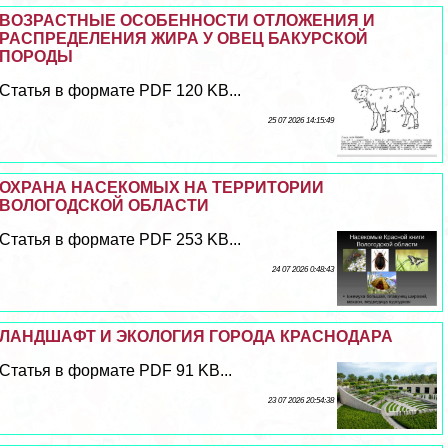
ВОЗРАСТНЫЕ ОСОБЕННОСТИ ОТЛОЖЕНИЯ И
РАСПРЕДЕЛЕНИЯ ЖИРА У ОВЕЦ БАКУРСКОЙ
ПОРОДЫ
Статья в формате PDF 120 KB...
25 07 2026 14:15:49
ОХРАНА НАСЕКОМЫХ НА ТЕРРИТОРИИ
ВОЛОГОДСКОЙ ОБЛАСТИ
Статья в формате PDF 253 KB...
24 07 2026 0:48:43
ЛАНДШАФТ И ЭКОЛОГИЯ ГОРОДА КРАСНОДАРА
Статья в формате PDF 91 KB...
23 07 2026 20:54:38