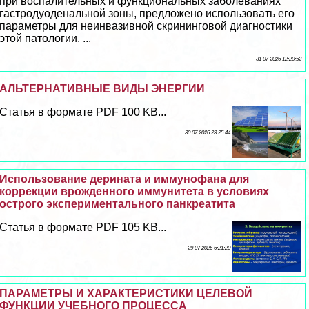
при воспалительных и функциональных заболеваниях
гастродуоденальной зоны, предложено использовать его
параметры для неинвазивной скрининговой диагностики
этой патологии. ...
31 07 2026 12:20:52
АЛЬТЕРНАТИВНЫЕ ВИДЫ ЭНЕРГИИ
Статья в формате PDF 100 KB...
30 07 2026 23:25:44
Использование дерината и иммунофана для
коррекции врожденного иммунитета в условиях
острого экспериментального панкреатита
Статья в формате PDF 105 KB...
29 07 2026 6:21:20
ПАРАМЕТРЫ И ХАРАКТЕРИСТИКИ ЦЕЛЕВОЙ
ФУНКЦИИ УЧЕБНОГО ПРОЦЕССА