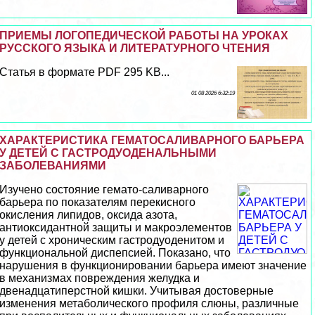
ПРИЕМЫ ЛОГОПЕДИЧЕСКОЙ РАБОТЫ НА УРОКАХ
РУССКОГО ЯЗЫКА И ЛИТЕРАТУРНОГО ЧТЕНИЯ
Статья в формате PDF 295 KB...
01 08 2026 6:32:19
ХАРАКТЕРИСТИКА ГЕМАТОСАЛИВАРНОГО БАРЬЕРА
У ДЕТЕЙ С ГАСТРОДУОДЕНАЛЬНЫМИ
ЗАБОЛЕВАНИЯМИ
Изучено состояние гемато-саливарного
барьера по показателям перекисного
окисления липидов, оксида азота,
антиоксидантной защиты и макроэлементов
у детей с хроническим гастродуоденитом и
функциональной диспепсией. Показано, что
нарушения в функционировании барьера имеют значение
в механизмах повреждения желудка и
двенадцатиперстной кишки. Учитывая достоверные
изменения метаболического профиля слюны, различные