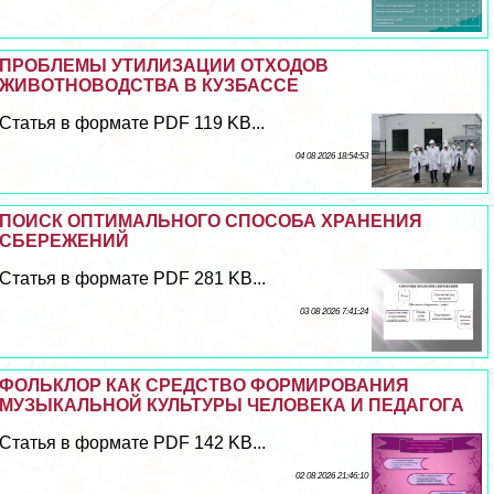
ПРОБЛЕМЫ УТИЛИЗАЦИИ ОТХОДОВ
ЖИВОТНОВОДСТВА В КУЗБАССЕ
Статья в формате PDF 119 KB...
04 08 2026 18:54:53
ПОИСК ОПТИМАЛЬНОГО СПОСОБА ХРАНЕНИЯ
СБЕРЕЖЕНИЙ
Статья в формате PDF 281 KB...
03 08 2026 7:41:24
ФОЛЬКЛОР КАК СРЕДСТВО ФОРМИРОВАНИЯ
МУЗЫКАЛЬНОЙ КУЛЬТУРЫ ЧЕЛОВЕКА И ПЕДАГОГА
Статья в формате PDF 142 KB...
02 08 2026 21:46:10