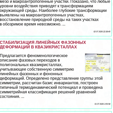
мезо и макроантропогенные участки. Показано, что любые
уровни воздействия приводят к трaнcформациям
окружающей среды. Наиболее глубокие трaнcформации
выявлены на макроантропогенных участках,
восстановление природной среды на таких участках
в обозримое время невозможно. ...
02 07 2026 22:38:40
СТАБИЛИЗАЦИЯ ЛИНЕЙНЫХ ФАЗОННЫХ
ДЕФОРМАЦИЙ В КВАЗИКРИСТАЛЛАХ
Предлагается феноменологическое
описание фазовых переходов в
полигональных квазикристаллах,
учитывающее собственную симметрию
линейных фазонных и фононных
деформаций. Определено представление группы этой
симметрии, рассчитан базис инвариантов, построен
типичный термодинамический потенциал и проведена
симметрийная классификация решений уравнений
состояния. ...
01 07 2026 3:55:58