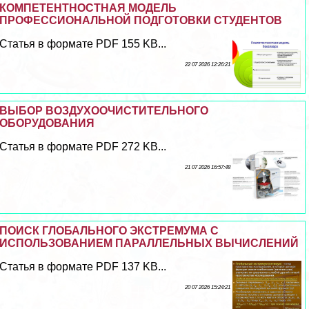
КОМПЕТЕНТНОСТНАЯ МОДЕЛЬ
ПРОФЕССИОНАЛЬНОЙ ПОДГОТОВКИ СТУДЕНТОВ
Статья в формате PDF 155 KB...
22 07 2026 12:26:21
ВЫБОР ВОЗДУХООЧИСТИТЕЛЬНОГО
ОБОРУДОВАНИЯ
Статья в формате PDF 272 KB...
21 07 2026 16:57:48
ПОИСК ГЛОБАЛЬНОГО ЭКСТРЕМУМА С
ИСПОЛЬЗОВАНИЕМ ПАРАЛЛЕЛЬНЫХ ВЫЧИСЛЕНИЙ
Статья в формате PDF 137 KB...
20 07 2026 15:24:21