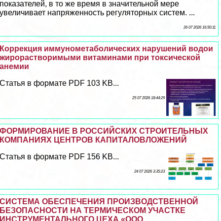
показателей, в то же время в значительной мере
увеличивает напряженность регуляторных систем. ...
26 07 2026 16:50:11
Коррекция иммунометаболических нарушений водои
жирорастворимыми витаминами при токсической
анемии
Статья в формате PDF 103 KB...
25 07 2026 18:44:29
ФОРМИРОВАНИЕ В РОССИЙСКИХ СТРОИТЕЛЬНЫХ
КОМПАНИЯХ ЦЕНТРОВ КАПИТАЛОВЛОЖЕНИЙ
Статья в формате PDF 156 KB...
24 07 2026 3:35:23
СИСТЕМА ОБЕСПЕЧЕНИЯ ПРОИЗВОДСТВЕННОЙ
БЕЗОПАСНОСТИ НА ТЕРМИЧЕСКОМ УЧАСТКЕ
ИНСТРУМЕНТАЛЬНОГО ЦЕХА «ООО