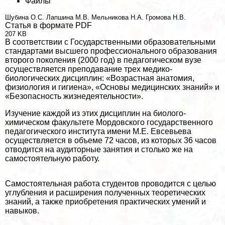
Файлы
Шубина О.С.
Лапшина М.В.
Мельникова Н.А.
Громова Н.В.
Статья в формате PDF
207 KB
В соответствии с Государственными образовательными
стандартами высшего профессионального образования
второго поколения (2000 год) в педагогическом вузе
осуществляется преподавание трех медико-
биологических дисциплин: «Возрастная анатомия,
физиология и гигиена», «Основы медицинских знаний» и
«Безопасность жизнедеятельности».
Изучение каждой из этих дисциплин на биолого-
химическом факультете Мордовского государственного
педагогического института имени М.Е. Евсевьева
осуществляется в объеме 72 часов, из которых 36 часов
отводится на аудиторные занятия и столько же на
самостоятельную работу.
Самостоятельная работа студентов проводится с целью
углубления и расширения полученных теоретических
знаний, а также приобретения пpaктических умений и
навыков.