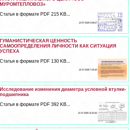
МУРОМТЕПЛОВОЗ»
Статья в формате PDF 215 KB...
23 07 2026 0:58:37
ГУМАНИСТИЧЕСКАЯ ЦЕННОСТЬ
САМООПРЕДЕЛЕНИЯ ЛИЧНОСТИ КАК СИТУАЦИЯ
УСПЕХА
Статья в формате PDF 130 KB...
22 07 2026 7:35:30
Исследование изменения диаметра условной втулки-
подшипника
Статья в формате PDF 392 KB...
21 07 2026 11:53:43