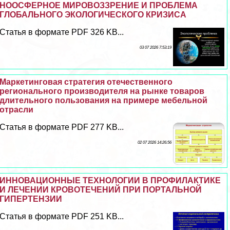
НООСФЕРНОЕ МИРОВОЗЗРЕНИЕ И ПРОБЛЕМА
ГЛОБАЛЬНОГО ЭКОЛОГИЧЕСКОГО КРИЗИСА
Статья в формате PDF 326 KB...
03 07 2026 7:53:19
Маркетинговая стратегия отечественного
регионального производителя на рынке товаров
длительного пользования на примере мебельной
отрасли
Статья в формате PDF 277 KB...
02 07 2026 14:26:56
ИННОВАЦИОННЫЕ ТЕХНОЛОГИИ В ПРОФИЛАКТИКЕ
И ЛЕЧЕНИИ КРОВОТЕЧЕНИЙ ПРИ ПОРТАЛЬНОЙ
ГИПЕРТЕНЗИИ
Статья в формате PDF 251 KB...