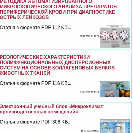
МЕТОДИКА АВТОМАТИЗИРОВАННОГО
МИКРОСКОПИЧЕСКОГО АНАЛИЗА ПРЕПАРАТОВ
ПЕРИФЕРИЧЕСКОЙ КРОВИ ПРИ ДИАГНОСТИКЕ
ОСТРЫХ ЛЕЙКОЗОВ
Статья в формате PDF 112 KB...
17 07 2026 21:12:59
РЕОЛОГИЧЕСКИЕ ХАРАКТЕРИСТИКИ
ПОЛИФУНКЦИОНАЛЬНЫХ ДИСПЕРСИОННЫХ
СИСТЕМ НА ОСНОВЕ КОЛЛАГЕНОВЫХ БЕЛКОВ
ЖИВОТНЫХ ТКАНЕЙ
Статья в формате PDF 116 KB...
16 07 2026 18:13:32
Электронный учебный блок «Микроклимат
производственных помещений»
Статья в формате PDF 306 KB...
15 07 2026 0:56:37