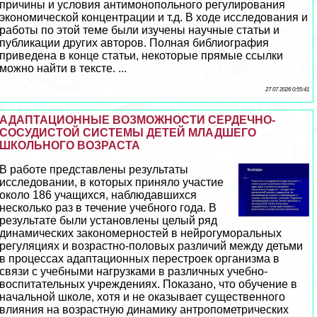
причины и условия антимонопольного регулирования
экономической концентрации и т.д. В ходе исследования и
работы по этой теме были изучены научные статьи и
публикации других авторов. Полная библиография
приведена в конце статьи, некоторые прямые ссылки
можно найти в тексте. ...
27 07 2026 0:55:41
АДАПТАЦИОННЫЕ ВОЗМОЖНОСТИ СЕРДЕЧНО-
СОСУДИСТОЙ СИСТЕМЫ ДЕТЕЙ МЛАДШЕГО
ШКОЛЬНОГО ВОЗРАСТА
В работе представлены результаты
исследовании, в которых приняло участие
около 186 учащихся, наблюдавшихся
несколько раз в течение учебного года. В
результате были установлены целый ряд
динамических закономерностей в нейрогумopaльных
регуляциях и возрастно-пoлoвых различий между детьми
в процессах адаптационных перестроек организма в
связи с учебными нагрузками в различных учебно-
воспитательных учреждениях. Показано, что обучение в
начальной школе, хотя и не оказывает существенного
влияния на возрастную динамику антропометрических