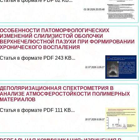
Статья в формате PDF 82 KB...
01 08 2026 20:55:48
ОСОБЕННОСТИ ПАТОМОРФОЛОГИЧЕСКИХ
ИЗМЕНЕНИЙ СЛИЛИЗИСТОЙ ОБОЛОЧКИ
ВЕРХНЕЧЕЛЮСТНОЙ ПАЗУХИ ПРИ ФОРМИРОВАНИИ
ХРОНИЧЕСКОГО ВОСПАЛЕНИЯ
Статья в формате PDF 243 KB...
31 07 2026 3:26:27
ДЕПОЛЯРИЗАЦИОННАЯ СПЕКТРОМЕТРИЯ В
АНАЛИЗЕ АТМОСФЕРОСТОЙКОСТИ ПОЛИМЕРНЫХ
МАТЕРИАЛОВ
Статья в формате PDF 111 KB...
30 07 2026 8:36:37