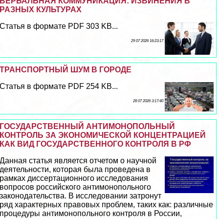
ВЕРБАЛЬНАЯ КОММУНИКАЦИЯ: ИЗВИНЕНИЯ В
РАЗНЫХ КУЛЬТУРАХ
Статья в формате PDF 303 KB...
29 07 2026 16:23:17
ТРАНСПОРТНЫЙ ШУМ В ГОРОДЕ
Статья в формате PDF 254 KB...
28 07 2026 3:17:40
ГОСУДАРСТВЕННЫЙ АНТИМОНОПОЛЬНЫЙ
КОНТРОЛЬ ЗА ЭКОНОМИЧЕСКОЙ КОНЦЕНТРАЦИЕЙ
КАК ВИД ГОСУДАРСТВЕННОГО КОНТРОЛЯ В РФ
Данная статья является отчетом о научной
деятельности, которая была проведена в
рамках диссертационного исследования
вопросов российского антимонопольного
законодательства. В исследовании затронут
ряд хаpaктерных правовых проблем, таких как: различные
процедуры антимонопольного контроля в России,