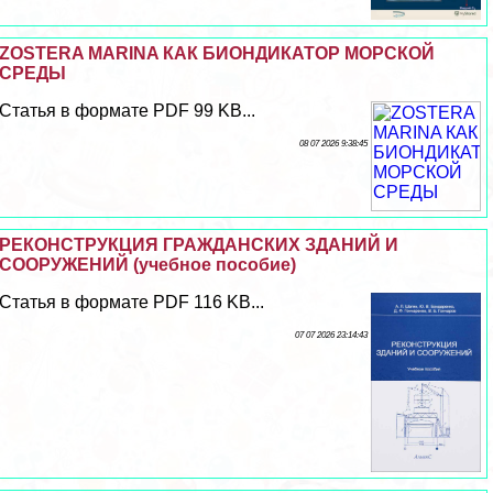
ZOSTERA MARINA КАК БИОНДИКАТОР МОРСКОЙ
СРЕДЫ
Статья в формате PDF 99 KB...
08 07 2026 9:38:45
РЕКОНСТРУКЦИЯ ГРАЖДАНСКИХ ЗДАНИЙ И
СООРУЖЕНИЙ (учебное пособие)
Статья в формате PDF 116 KB...
07 07 2026 23:14:43