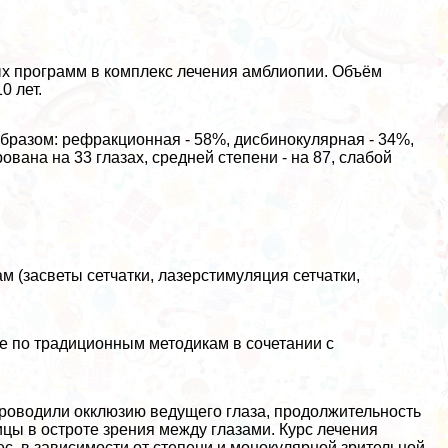
х программ в комплекс лечения амблиопии. Объём
0 лет.
разом: рефpaкционная - 58%, дисбинокулярная - 34%,
вана на 33 глазах, средней степени - на 87, слабой
м (засветы сетчатки, лазерстимуляция сетчатки,
ие по традиционным методикам в сочетании с
роводили окклюзию ведущего глаза, продолжительность
ницы в остроте зрения между глазами. Курс лечения
ес. в зависимости от степени и монокулярной зрительной