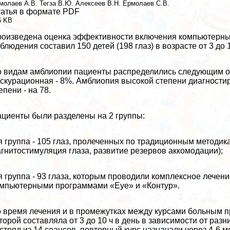
молаев А.В.
Тегза В.Ю.
Алексеев В.Н.
Ермолаев С.В.
атья в формате PDF
6 KB
оизведена оценка эффективности включения компьютерны
блюдения составил 150 детей (198 глаз) в возрасте от 3 до 1
 видам амблиопии пациенты распределились следующим об
скурационная - 8%. Амблиопия высокой степени диагностиро
епени - на 78.
циенты были разделены на 2 группы:
я группа - 105 глаз, пролеченных по традиционным методика
гнитостимуляция глаза, развитие резервов аккомодации);
я группа - 93 глаза, которым проводили комплексное лечен
мпьютерными программами «Eye» и «Контур».
 время лечения и в промежутках между курсами больным п
торой составляла от 3 до 10 ч в день в зависимости от раз
стоял из 14 сеансов, повторный курс назначали через 4-6 м