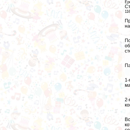
Ер
Ст
11
Пр
на
По
об
ст
Па
1-
ма
2-
ко
Во
ко
со