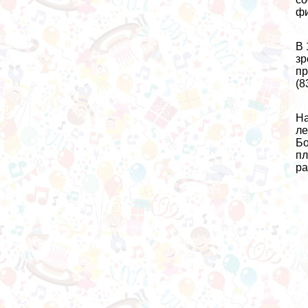
фи
В 
зр
пр
(8
На
ле
Бо
пл
ра