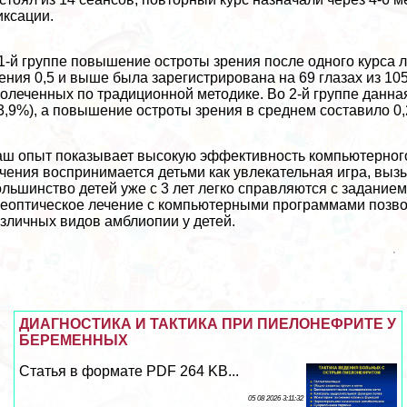
ксации.
1-й группе повышение остроты зрения после одного курса л
ения 0,5 и выше была зарегистрирована на 69 глазах из 105
олеченных по традиционной методике. Во 2-й группе данная
3,9%), а повышение остроты зрения в среднем составило 0,2
ш опыт показывает высокую эффективность компьютерного
чения воспринимается детьми как увлекательная игра, вы
льшинство детей уже с 3 лет легко справляются с задание
еоптическое лечение с компьютерными программами позво
зличных видов амблиопии у детей.
ДИАГНОСТИКА И ТАКТИКА ПРИ ПИЕЛОНЕФРИТЕ У
БЕРЕМЕННЫХ
Статья в формате PDF 264 KB...
05 08 2026 3:11:32