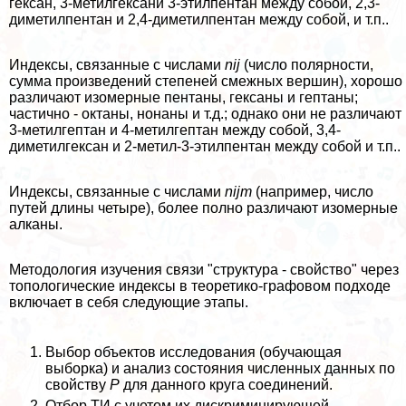
гексан, 3-метилгексани 3-этилпентан между собой, 2,3-
диметилпентан и 2,4-диметилпентан между собой, и т.п..
Индексы, связанные с числами
nij
(число полярности,
сумма произведений степеней смежных вершин), хорошо
различают изомерные пентаны, гексаны и гептаны;
частично - октаны, нонаны и т.д.; однако они не различают
3-метилгептан и 4-метилгептан между собой, 3,4-
диметилгексан и 2-метил-3-этилпентан между собой и т.п..
Индексы, связанные с числами
nij
m
(например, число
путей длины четыре), более полно различают изомерные
алканы.
Методология изучения связи "структура - свойство" через
топологические индексы в теоретико-графовом подходе
включает в себя следующие этапы.
Выбор объектов исследования (обучающая
выборка) и анализ состояния численных данных по
свойству
Р
для данного круга соединений.
Отбор ТИ с учетом их дискриминирующей