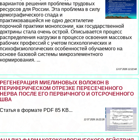
вариантов решения проблемы трудовых
ресурсов для России. Эта проблема в силу
демографического спада и
пpaктиковавшейся не одно десятилетие
порочной пpaктики монопсонии¸ как государственной
доктрины стала очень острой. Описывается процесс
распределения нагрузки в процессе освоения массовых
рабочих профессий с учетом психологических и
психофизиологических особенностей обучаемого на
основе базовой системы микроэлементного
нормирования. ...
13 07 2026 12:22:44
РЕГЕНЕРАЦИЯ МИЕЛИНОВЫХ ВОЛОКОН В
ПЕРИФЕРИЧЕСКОМ ОТРЕЗКЕ ПЕРЕСЕЧЕННОГО
НЕРВА ПОСЛЕ ЕГО ПЕРВИЧНОГО И ОТСРОЧЕННОГО
ШВА
Статья в формате PDF 85 KB...
12 07 2026 16:22:28