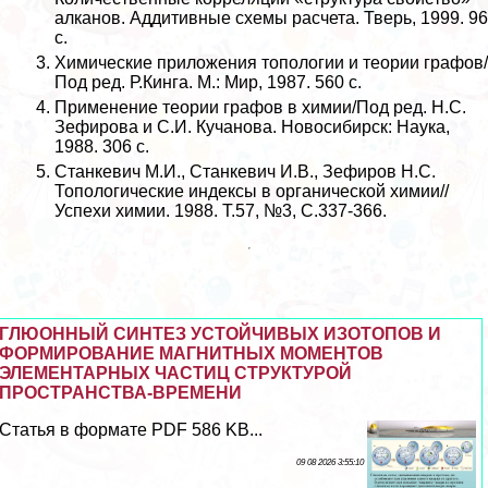
алканов. Аддитивные схемы расчета. Тверь, 1999. 96
с.
Химические приложения топологии и теории графов/
Под ред. Р.Кинга. М.: Мир, 1987. 560 с.
Применение теории графов в химии/Под ред. Н.С.
Зефирова и С.И. Кучанова. Новосибирск: Наука,
1988. 306 с.
Станкевич М.И., Станкевич И.В., Зефиров Н.С.
Топологические индексы в органической химии//
Успехи химии. 1988. Т.57, №3, С.337-366.
ГЛЮОННЫЙ СИНТЕЗ УСТОЙЧИВЫХ ИЗОТОПОВ И
ФОРМИРОВАНИЕ МАГНИТНЫХ МОМЕНТОВ
ЭЛЕМЕНТАРНЫХ ЧАСТИЦ СТРУКТУРОЙ
ПРОСТРАНСТВА-ВРЕМЕНИ
Статья в формате PDF 586 KB...
09 08 2026 3:55:10