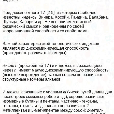
Предложено много ТИ [2-5], из которых наиболее
известны индексы Винера, Хосойи, Рандича, Балабана,
Шульца, Харари и др. Не все они имеют ясный
физический смысл и равноценны по своей
корреляционной способности со свойствами.
Важной хаpaктеристикой топологических индексов
является их дискриминирующая способность
(пригодность различать изомеры).
Число
n
(простейший ТИ) и индексы, выражающиеся
через
n
, имеют малую дискриминирующую способность
(высокое вырождение), так как совсем не различают
структурные изомеры алканов.
Индексы, связанные с числами
ki
(число путей длины два,
число троек смежных ребер и т.д.), хорошо различают
изомерные бутаны и пентаны, частично - гексаны,
гептаны, октаны и т.д.; однако не различают 2-
метилпентан и 3-метилпентан между собой; 2-метил-