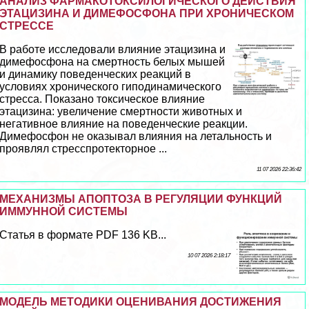
АНАЛИЗ ФАРМАКОТОКСИЛОГИЧЕСКОГО ДЕЙСТВИЯ
ЭТАЦИЗИНА И ДИМЕФОСФОНА ПРИ ХРОНИЧЕСКОМ
СТРЕССЕ
В работе исследовали влияние этацизина и
димефосфона на cмepтность белых мышей
и динамику поведенческих реакций в
условиях хронического гиподинамического
стресса. Показано токсическое влияние
этацизина: увеличение cмepтности животных и
негативное влияние на поведенческие реакции.
Димефосфон не оказывал влияния на летальность и
проявлял стресспротекторное ...
11 07 2026 22:36:42
МЕХАНИЗМЫ АПОПТОЗА В РЕГУЛЯЦИИ ФУНКЦИЙ
ИММУННОЙ СИСТЕМЫ
Статья в формате PDF 136 KB...
10 07 2026 2:18:17
МОДЕЛЬ МЕТОДИКИ ОЦЕНИВАНИЯ ДОСТИЖЕНИЯ