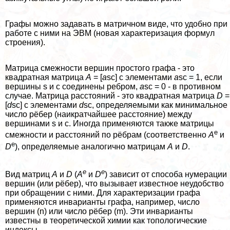
Графы можно задавать в матричном виде, что удобно при
работе с ними на ЭВМ (новая хаpaктеризация формул
строения).
Матрица смежности вершин простого графа - это
квадратная матрица
А
= [
a
sc] с элементами
a
sc = 1, если
вершины s и c соединены ребром,
a
sc = 0 - в противном
случае. Матрица расстояний - это квадратная матрица
D
=
[
d
sc] с элементами
d
sc, определяемыми как минимальное
число рёбер (наикратчайшее расстояние) между
вершинами s и c. Иногда применяются также матрицы
е
смежности и расстояний по рёбрам (соответственно
А
и
е
D
), определяемые аналогично матрицам
А
и
D
.
е
е
Вид матриц
А
и
D
(
А
и
D
) зависит от способа нумерации
вершин (или рёбер), что вызывает известное неудобство
при обращении с ними. Для хаpaктеризации графа
применяются инварианты графа, например, число
вершин (n) или число рёбер (m). Эти инварианты
известны в теоретической химии как топологические
индексы.