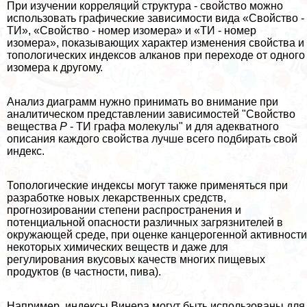
При изучении корреляций структура - свойство можно
использовать графические зависимости вида «Свойство -
ТИ», «Свойство - номер изомера» и «ТИ - номер
изомера», показывающих хаpaктер изменения свойства и
топологических индексов алканов при переходе от одного
изомера к другому.
Анализ диаграмм нужно принимать во внимание при
аналитическом представлении зависимостей "Свойство
вещества
Р
- ТИ графа молекулы" и для адекватного
описания каждого свойства лучше всего подбирать свой
индекс.
Топологические индексы могут также применяться при
разработке новых лекарственных средств,
прогнозировании степени распространения и
потенциальной опасности различных загрязнителей в
окружающей среде, при оценке канцерогенной активности
некоторых химических веществ и даже для
регулирования вкусовых качеств многих пищевых
продуктов (в частности, пива).
Например, индексы Винера могут быть использованы для