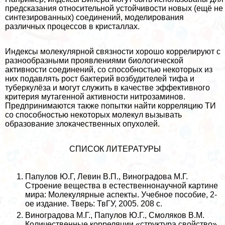
предсказания относительной устойчивости новых (ещё не
синтезированных) соединений, моделирования
различных процессов в кристаллах.
Индексы молекулярной связности хорошо коррелируют с
разнообразными проявлениями биологической
активности соединений, со способностью некоторых из
них подавлять рост бактерий возбудителей тифа и
туберкулёза и могут служить в качестве эффективного
критерия мутагенной активности нитрозаминов.
Предпринимаются также попытки найти корреляцию ТИ
со способностью некоторых молекул вызывать
образование злокачественных опухолей.
СПИСОК ЛИТЕРАТУРЫ
Папулов Ю.Г, Левин В.П., Виноградова М.Г.
Строение вещества в естественнонаучной картине
мира: Молекулярные аспекты. Учебное пособие, 2-
ое издание. Тверь: ТвГУ, 2005. 208 с.
Виноградова М.Г., Папулов Ю.Г., Смоляков В.М.
Количественные корреляции «структура свойство»