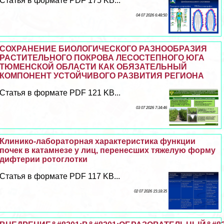
Статья в формате PDF 175 KB...
04 07 2026 6:48:50
СОХРАНЕНИЕ БИОЛОГИЧЕСКОГО РАЗНООБРАЗИЯ
РАСТИТЕЛЬНОГО ПОКРОВА ЛЕСОСТЕПНОГО ЮГА
ТЮМЕНСКОЙ ОБЛАСТИ КАК ОБЯЗАТЕЛЬНЫЙ
КОМПОНЕНТ УСТОЙЧИВОГО РАЗВИТИЯ РЕГИОНА
Статья в формате PDF 121 KB...
03 07 2026 7:34:46
Клинико-лабораторная хаpaктеристика функции
почек в катамнезе у лиц, перенесших тяжелую форму
дифтерии ротоглотки
Статья в формате PDF 117 KB...
02 07 2026 15:18:35