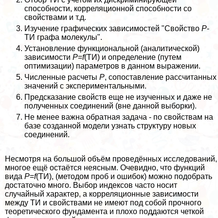
способности, корреляционной способности со
свойствами и т.д.
Изучение графических зависимостей "Свойство
Р
-
ТИ графа молекулы".
Установление функциональной (аналитической)
зависимости
Р
=
f
(ТИ) и определение (путем
оптимизации) параметров в данном выражении.
Численные расчеты
Р
, сопоставление рассчитанных
значений с экспериментальными.
Предсказание свойств еще не изученных и даже не
полученных соединений (вне данной выборки).
Не менее важна обратная задача - по свойствам на
базе созданной модели узнать структуру новых
соединений.
Несмотря на большой объём проведённых исследований,
многое ещё остаётся неясным. Очевидно, что функций
вида
Р
=
f
(ТИ), (методом проб и ошибок) можно подобрать
достаточно много. Выбор индексов часто носит
случайный хаpaктер, а корреляционные зависимости
между ТИ и свойствами не имеют под собой прочного
теоретического фундамента и плохо поддаются четкой