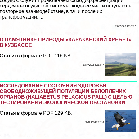
сосудов, служит проявлением самодифференциации
сердечно-сосудистой системы, когда ее части вступают в
повторное взаимодействие, в т.ч. и после их
трaнcформации. ...
19 07 2026 20:39:17
О ПАМЯТНИКЕ ПРИРОДЫ «КАРАКАНСКИЙ ХРЕБЕТ»
В КУЗБАССЕ
Статья в формате PDF 116 KB...
18 07 2026 23:13:47
ИССЛЕДОВАНИЕ СОСТОЯНИЯ ЗДОРОВЬЯ
СВОБОДНОЖИВУЩЕЙ ПОПУЛЯЦИИ БЕЛОПЛЕЧИХ
ОРЛАНОВ (HALIAEETUS PELAGICUS PALL) С ЦЕЛЬЮ
ТЕСТИРОВАНИЯ ЭКОЛОГИЧЕСКОЙ ОБСТАНОВКИ
Статья в формате PDF 129 KB...
17 07 2026 2:21:18