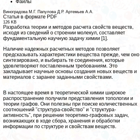
Файлы
Виноградова М.Г.
Папулова Д.Р.
Артемьев А.А.
Статья в формате PDF
126 KB
Разработка теории и методов расчета свойств веществ,
исходя из сведений о строении молекул, составляет
фундаментальную научную задачу химии [1].
Наличие надежных расчетных методов позволяет
предсказывать хаpaктеристики вещества прежде, чем оно
синтезировано, и выбирать те соединения, которые
удовлетворяют поставленным требованиям. Это
закладывает научные основы создания новых веществ и
материалов с заранее заданными свойствами.
В настоящее время в теоретической химии широкое
распространение получили представления топологии и
теории графов. Они полезны при поиске количественных
соотношений "структура-свойство" и "структура-
активность", при решении теоретико-графовых задач,
возникающих в ходе сбора, хранения и обработки
информации по структуре и свойствам веществ.