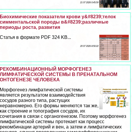
21 07 2026 0:45:59
Биохимические показатели крови у&#8239;телок
симментальской породы в&#8239;различные
периоды роста, развития
Статья в формате PDF 324 KB...
20 07 2026 8:50:22
РЕКОМБИНАЦИОННЫЙ МОРФОГЕНЕЗ
ЛИМФАТИЧЕСКОЙ СИСТЕМЫ В ПРЕНАТАЛЬНОМ
ОНТОГЕНЕЗЕ ЧЕЛОВЕКА
Морфогенез лимфатической системы
является результатом взаимодействия
сосудов разного типа, растущих
неравномерно. Его формы меняются так же,
как строение и топография сосудов, их
сочетания в связи с органогенезом. Поэтому морфогенез
лимфатической системы протекает как процесс
рекомбинации артерий и вен, а затем и лимфатических