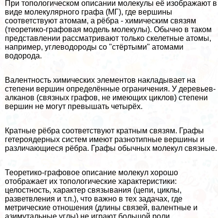
При топологическом описании молекулы её изображают в
виде молекулярного графа (МГ), где вершины
соответствуют атомам, а рёбра - химическим связям
(теоретико-графовая модель молекулы). Обычно в таком
представлении рассматривают только скелетные атомы,
например, углеводороды со "стёртыми" атомами
водорода.
Валентность химических элементов накладывает на
степени вершин определённые ограничения. У деревьев-
алканов (связных графов, не имеющих циклов) степени
вершин не могут превышать четырёх.
Кратные рёбра соответствуют кратным связям. Графы
гетероядерных систем имеют разнотипные вершины и
различающиеся рёбра. Графы обычных молекул связные.
Теоретико-графовое описание молекул хорошо
отображает их топологические хаpaктеристики:
целостность, хаpaктер связывания (цепи, циклы,
разветвления и т.п.), что важно в тех задачах, где
метрические отношения (длины связей, валентные и
азимутальные углы) не играют большой роли.