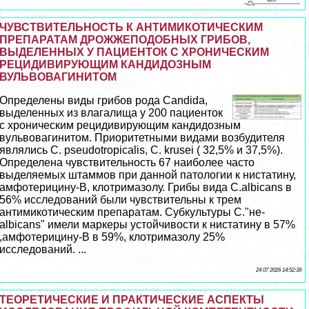
ЧУВСТВИТЕЛЬНОСТЬ К АНТИМИКОТИЧЕСКИМ
ПРЕПАРАТАМ ДРОЖЖЕПОДОБНЫХ ГРИБОВ,
ВЫДЕЛЕННЫХ У ПАЦИЕНТОК С ХРОНИЧЕСКИМ
РЕЦИДИВИРУЮЩИМ КАНДИДОЗНЫМ
ВУЛЬВОВАГИНИТОМ
Определены виды грибов рода Candida,
выделенных из влагалища у 200 пациенток
с хроническим рецидивирующим кандидозным
вульвовaгинитом. Приоритетными видами возбудителя
являлись С. pseudotropicаlis, C. krusei ( 32,5% и 37,5%).
Определена чувствительность 67 наиболее часто
выделяемых штаммов при данной патологии к нистатину,
амфотерицину-В, клотримaзoлу. Грибы вида C.albicans в
56% исследований были чувствительны к трем
антимикотическим препаратам. Субкультуры С."не-
albicans" имели маркеры устойчивости к нистатину в 57%
,амфотерицину-В в 59%, клотримaзoлу 25%
исследований. ...
24 07 2026 14:52:39
ТЕОРЕТИЧЕСКИЕ И ПРАКТИЧЕСКИЕ АСПЕКТЫ