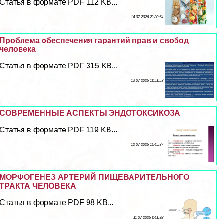
Статья в формате PDF 112 KB...
14 07 2026 23:30:54
Проблема обеспечения гарантий прав и свобод
человека
Статья в формате PDF 315 KB...
13 07 2026 18:51:53
СОВРЕМЕННЫЕ АСПЕКТЫ ЭНДОТОКСИКОЗА
Статья в формате PDF 119 KB...
12 07 2026 16:45:37
МОРФОГЕНЕЗ АРТЕРИЙ ПИЩЕВАРИТЕЛЬНОГО
ТРАКТА ЧЕЛОВЕКА
Статья в формате PDF 98 KB...
11 07 2026 8:41:38