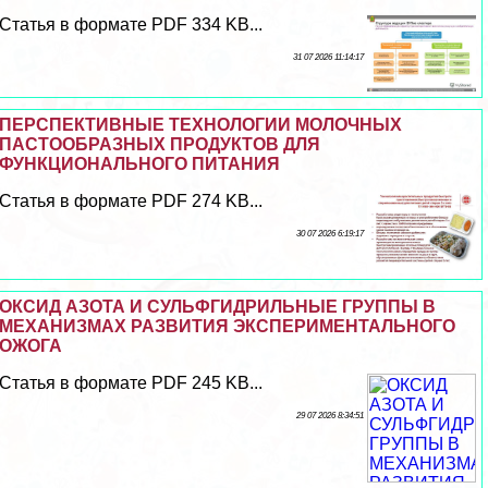
Статья в формате PDF 334 KB...
31 07 2026 11:14:17
ПЕРСПЕКТИВНЫЕ ТЕХНОЛОГИИ МОЛОЧНЫХ
ПАСТООБРАЗНЫХ ПРОДУКТОВ ДЛЯ
ФУНКЦИОНАЛЬНОГО ПИТАНИЯ
Статья в формате PDF 274 KB...
30 07 2026 6:19:17
ОКСИД АЗОТА И СУЛЬФГИДРИЛЬНЫЕ ГРУППЫ В
МЕХАНИЗМАХ РАЗВИТИЯ ЭКСПЕРИМЕНТАЛЬНОГО
ОЖОГА
Статья в формате PDF 245 KB...
29 07 2026 8:34:51