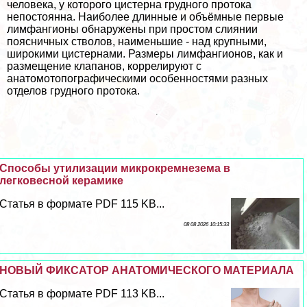
человека, у которого цистерна грудного протока
непостоянна. Наиболее длинные и объёмные первые
лимфангионы обнаружены при простом слиянии
поясничных стволов, наименьшие - над крупными,
широкими цистернами. Размеры лимфангионов, как и
размещение клапанов, коррелируют с
анатомотопографическими особенностями разных
отделов грудного протока.
Способы утилизации микрокремнезема в
легковесной керамике
Статья в формате PDF 115 KB...
08 08 2026 10:15:33
НОВЫЙ ФИКСАТОР АНАТОМИЧЕСКОГО МАТЕРИАЛА
Статья в формате PDF 113 KB...