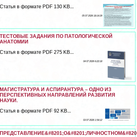
Статья в формате PDF 130 KB...
05 07 2026 18:14:39
ТЕСТОВЫЕ ЗАДАНИЯ ПО ПАТОЛОГИЧЕСКОЙ
АНАТОМИИ
Статья в формате PDF 275 KB...
04 07 2026 6:22:18
МАГИСТРАТУРА И АСПИРАНТУРА – ОДНО ИЗ
ПЕРСПЕКТИВНЫХ НАПРАВЛЕНИЙ РАЗВИТИЯ
НАУКИ.
Статья в формате PDF 92 KB...
03 07 2026 1:54:12
ПРЕДСТАВЛЕНИЕ&#8201;О&#8201;ЛИЧНОСТНОМ&#820