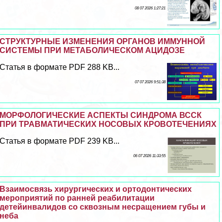
08 07 2026 1:27:21
СТРУКТУРНЫЕ ИЗМЕНЕНИЯ ОРГАНОВ ИММУННОЙ
СИСТЕМЫ ПРИ МЕТАБОЛИЧЕСКОМ АЦИДОЗЕ
Статья в формате PDF 288 KB...
07 07 2026 9:51:38
МОРФОЛОГИЧЕСКИЕ АСПЕКТЫ СИНДРОМА ВССК
ПРИ ТРАВМАТИЧЕСКИХ НОСОВЫХ КРОВОТЕЧЕНИЯХ
Статья в формате PDF 239 KB...
06 07 2026 11:33:55
Взаимосвязь хирургических и ортодонтических
мероприятий по ранней реабилитации
детейинвалидов со сквозным несращением губы и
неба