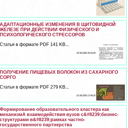
АДАПТАЦИОННЫЕ ИЗМЕНЕНИЯ В ЩИТОВИДНОЙ
ЖЕЛЕЗЕ ПРИ ДЕЙСТВИИ ФИЗИЧЕСКОГО И
ПСИХОЛОГИЧЕСКОГО СТРЕССОРОВ
Статья в формате PDF 141 KB...
02 08 2026 20:23:40
ПОЛУЧЕНИЕ ПИЩЕВЫХ ВОЛОКОН ИЗ САХАРНОГО
СОРГО
Статья в формате PDF 279 KB...
01 08 2026 17:46:35
Формирование образовательного кластера как
механизмА взаимодействия вузов с&#8239;бизнес-
структурами в&#8239;рамках частно-
государственного партнерства