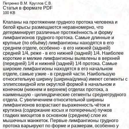
Петренко В.М.
Круглов С.В.
Статья в формате PDF
100 KB
Клапаны на протяжении грудного протока человека и
белой крысы размещаются неравномерно, что
детерминирует различные протяжённость и форму
лимфангионов грудного протока. Самые длинные и
крупные (по объёму) лимфангионы находятся в его
среднем отделе, особенно - в его нижней (задней)
средней 1/4, реже - в его нижней (задней) 1/4. Наиболее
короткие и мелкие лимфангионы выявлены в верхней
(передней) 1/4 и нижней (задней) 1/4 протока. Самые
широкие лимфангионы находятся в его начальном
отделе, самые узкие - в средней части. Наибольшую
относительную ширину (ширина/длина) имеют сегменты с
эллипсовидной или округлой формой в начальном и
конечном (нижнем и верхнем) отделах протока, а
наименьшую - цилиндрические сегменты среднегрудного
отдела. С увеличением относительной ширины
лимфангионов возрастают выраженность чёток и
крутизна (содержание косых и поперечных) пучков
гладких миоцитов в основном (среднем) слое их
мышечных манжеток. Первые лимфангионы грудного
протока варьируют по форме и размерам, особенно у