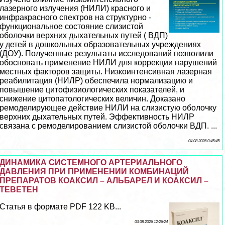
лазерного излучения (НИЛИ) красного и
инфpaкрасного спектров на структурно -
функциональное состояние слизистой
оболочки верхних дыхательных путей ( ВДП)
у детей в дошкольных образовательных учреждениях
(ДОУ). Полученные результаты исследований позволили
обосновать применение НИЛИ для коррекции нарушений
местных факторов защиты. Низкоинтенсивная лазерная
реабилитация (НИЛР) обеспечила нормализацию и
повышение цитофизиологических показателей, и
снижение цитопатологических величин. Доказано
ремоделирующее действие НИЛИ на слизистую оболочку
верхних дыхательных путей. Эффективность НИЛР
связана с ремоделированием слизистой оболочки ВДП. ...
04 08 2026 0:45:45
ДИНАМИКА СИСТЕМНОГО АРТЕРИАЛЬНОГО
ДАВЛЕНИЯ ПРИ ПРИМЕНЕНИИ КОМБИНАЦИЙ
ПРЕПАРАТОВ КОАКСИЛ – АЛЬБАРЕЛ И КОАКСИЛ –
ТЕВЕТЕН
Статья в формате PDF 122 KB...
03 08 2026 12:26:24