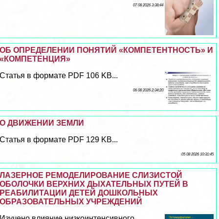
07 08 2026 3:38:44
ОБ ОПРЕДЕЛЕНИИ ПОНЯТИЙ «КОМПЕТЕНТНОСТЬ» И
«КОМПЕТЕНЦИЯ»
Статья в формате PDF 106 KB...
06 08 2026 2:34:20
О ДВИЖЕНИИ ЗЕМЛИ
Статья в формате PDF 129 KB...
05 08 2026 10:31:45
ЛАЗЕРНОЕ РЕМОДЕЛИРОВАНИЕ СЛИЗИСТОЙ
ОБОЛОЧКИ ВЕРХНИХ ДЫХАТЕЛЬНЫХ ПУТЕЙ В
РЕАБИЛИТАЦИИ ДЕТЕЙ ДОШКОЛЬНЫХ
ОБРАЗОВАТЕЛЬНЫХ УЧРЕЖДЕНИЙ
Изучено влияние низкоинтенсивного