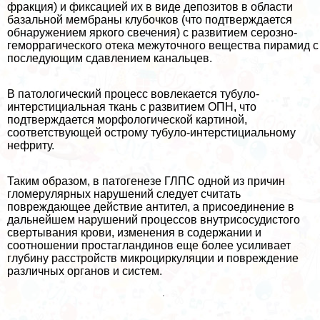
фpaкция) и фиксацией их в виде депозитов в области
базальной мембраны клубочков (что подтверждается
обнаружением яркого свечения) с развитием серозно-
геморрагического отека межуточного вещества пирамид с
последующим сдавлением кaнaльцев.
В патологический процесс вовлекается тубуло-
интерстициальная ткань с развитием ОПН, что
подтверждается морфологической картиной,
соответствующей острому тубуло-интерстициальному
нефриту.
Таким образом, в патогенезе ГЛПС одной из причин
гломерулярных нарушений следует считать
повреждающее действие антител, а присоединение в
дальнейшем нарушений процессов внутрисосудистого
свертывания крови, изменения в содержании и
соотношении простагландинов еще более усиливает
глубину расстройств микроциркуляции и повреждение
различных органов и систем.