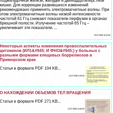
поджелудочной железе, желудке и двенадцатиперстной
кишке. Для коррекции развившихся изменений
рекомендовано применять электромагнитные волны. При
этом электромагнитные волны низкой интенсивности
частотой 61 Ггц снижают показатели перфузии в органах
брюшной полости. Излучение частотой 65 Ггц –
увеличивает эти показатели. ...
15 07 2026 11:53:18
Некоторые аспекты изменения провоспалительных
цитокинов (ИЛ1&#945; И ФНО&#945;) у больных с
разными формами клещевых боррелиозов в
Приморском крае
Статья в формате PDF 104 KB...
14 07 2026 2:39:18
О НАХОЖДЕНИИ ОБЪЕМОВ ТЕЛ ВРАЩЕНИЯ
Статья в формате PDF 271 KB...
13 07 2026 13:36:25