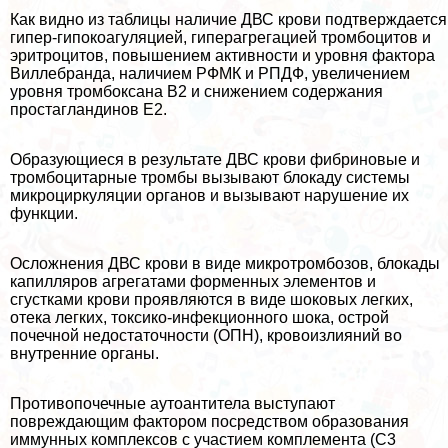
Как видно из таблицы наличие ДВС крови подтверждается
гипер-гипокоагуляцией, гиперагрегацией тромбоцитов и
эритроцитов, повышением активности и уровня фактора
Виллебранда, наличием РФМК и РПДФ, увеличением
уровня тромбоксана В2 и снижением содержания
простагландинов Е2.
Образующиеся в результате ДВС крови фибриновые и
тромбоцитарные тромбы вызывают блокаду системы
микроциркуляции органов и вызывают нарушение их
функции.
Осложнения ДВС крови в виде микротромбозов, блокады
капилляров агрегатами форменных элементов и
сгустками крови проявляются в виде шоковых легких,
отека легких, токсико-инфекционного шока, острой
почечной недостаточности (ОПН), кровоизлияний во
внутренние органы.
Противопочечные аутоантитела выступают
повреждающим фактором посредством образования
иммунных комплексов с участием комплемента (С3