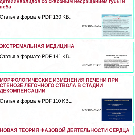
детейинвалидов со сквозным несращением губы и
неба
Статья в формате PDF 130 KB...
19 07 2026 1:56:55
ЭКСТРЕМАЛЬНАЯ МЕДИЦИНА
Статья в формате PDF 141 KB...
18 07 2026 11:25:31
МОРФОЛОГИЧЕСКИЕ ИЗМЕНЕНИЯ ПЕЧЕНИ ПРИ
СТЕНОЗЕ ЛЕГОЧНОГО СТВОЛА В СТАДИИ
ДЕКОМПЕНСАЦИИ
Статья в формате PDF 110 KB...
17 07 2026 2:55:57
НОВАЯ ТЕОРИЯ ФАЗОВОЙ ДЕЯТЕЛЬНОСТИ СЕРДЦА