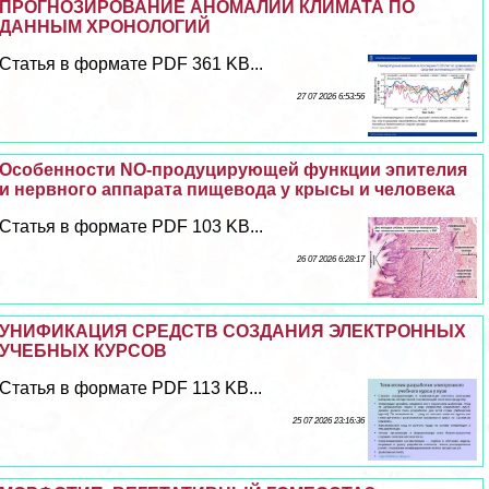
ПРОГНОЗИРОВАНИЕ АНОМАЛИЙ КЛИМАТА ПО
ДАННЫМ ХРОНОЛОГИЙ
Статья в формате PDF 361 KB...
27 07 2026 6:53:56
Особенности NO-продуцирующей функции эпителия
и нервного аппарата пищевода у крысы и человека
Статья в формате PDF 103 KB...
26 07 2026 6:28:17
УНИФИКАЦИЯ СРЕДСТВ СОЗДАНИЯ ЭЛЕКТРОННЫХ
УЧЕБНЫХ КУРСОВ
Статья в формате PDF 113 KB...
25 07 2026 23:16:36