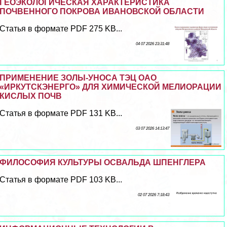
ГЕОЭКОЛОГИЧЕСКАЯ ХАРАКТЕРИСТИКА
ПОЧВЕННОГО ПОКРОВА ИВАНОВСКОЙ ОБЛАСТИ
Статья в формате PDF 275 KB...
04 07 2026 23:31:48
ПРИМЕНЕНИЕ ЗОЛЫ-УНОСА ТЭЦ ОАО
«ИРКУТСКЭНЕРГО» ДЛЯ ХИМИЧЕСКОЙ МЕЛИОРАЦИИ
КИСЛЫХ ПОЧВ
Статья в формате PDF 131 KB...
03 07 2026 14:13:47
ФИЛОСОФИЯ КУЛЬТУРЫ ОСВАЛЬДА ШПЕНГЛЕРА
Статья в формате PDF 103 KB...
02 07 2026 7:18:43