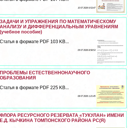
10 07 2026 6:53:47
ЗАДАЧИ И УПРАЖНЕНИЯ ПО МАТЕМАТИЧЕСКОМУ
АНАЛИЗУ И ДИФФЕРЕНЦИАЛЬНЫМ УРАВНЕНИЯМ
(учебное пособие)
Статья в формате PDF 103 KB...
09 07 2026 8:58:53
ПРОБЛЕМЫ ЕСТЕСТВЕННОНАУЧНОГО
ОБРАЗОВАНИЯ
Статья в формате PDF 225 KB...
08 07 2026 1:21:45
ФЛОРА РЕСУРСНОГО РЕЗЕРВАТА «ТУКУЛАН» ИМЕНИ
Е.Д. КЫЧКИНА ТОМПОНСКОГО РАЙОНА РС(Я)