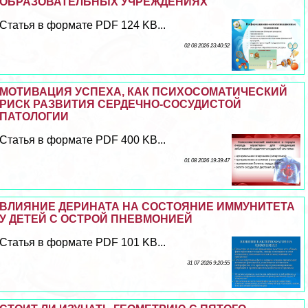
ОБРАЗОВАТЕЛЬНЫХ УЧРЕЖДЕНИЯХ
Статья в формате PDF 124 KB...
02 08 2026 23:40:52
МОТИВАЦИЯ УСПЕХА, КАК ПСИХОСОМАТИЧЕСКИЙ
РИСК РАЗВИТИЯ СЕРДЕЧНО-СОСУДИСТОЙ
ПАТОЛОГИИ
Статья в формате PDF 400 KB...
01 08 2026 19:39:47
ВЛИЯНИЕ ДЕРИНАТА НА СОСТОЯНИЕ ИММУНИТЕТА
У ДЕТЕЙ С ОСТРОЙ ПНЕВМОНИЕЙ
Статья в формате PDF 101 KB...
31 07 2026 9:20:55