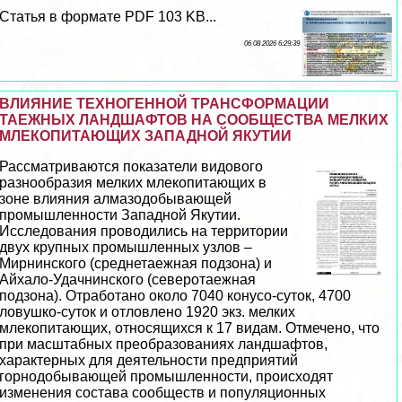
Статья в формате PDF 103 KB...
06 08 2026 6:29:39
ВЛИЯНИЕ ТЕХНОГЕННОЙ ТРАНСФОРМАЦИИ
ТАЕЖНЫХ ЛАНДШАФТОВ НА СООБЩЕСТВА МЕЛКИХ
МЛЕКОПИТАЮЩИХ ЗАПАДНОЙ ЯКУТИИ
Рассматриваются показатели видового
разнообразия мелких млекопитающих в
зоне влияния алмaзoдобывающей
промышленности Западной Якутии.
Исследования проводились на территории
двух крупных промышленных узлов –
Мирнинского (среднетаежная подзона) и
Айхало-Удачнинского (северотаежная
подзона). Отработано около 7040 конусо-суток, 4700
ловушко-суток и отловлено 1920 экз. мелких
млекопитающих, относящихся к 17 видам. Отмечено, что
при масштабных преобразованиях ландшафтов,
хаpaктерных для деятельности предприятий
горнодобывающей промышленности, происходят
изменения состава сообществ и популяционных