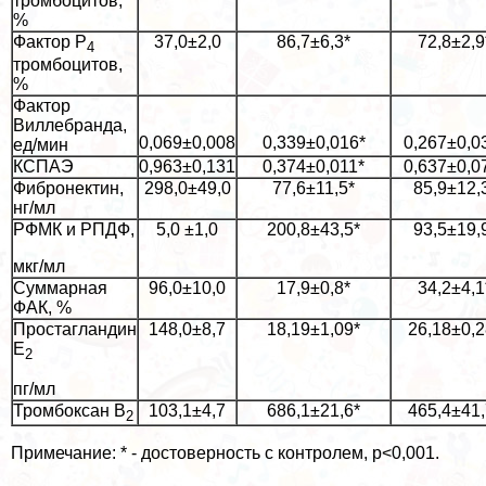
тромбоцитов,
%
Фактор Р
37,0±2,0
86,7±6,3*
72,8±2,9
4
тромбоцитов,
%
Фактор
Виллебранда,
0,069±0,008
0,339±0,016*
0,267±0,0
ед/мин
КСПАЭ
0,963±0,131
0,374±0,011*
0,637±0,0
Фибронектин,
298,0±49,0
77,6±11,5*
85,9±12,
нг/мл
РФМК и РПДФ,
5,0 ±1,0
200,8±43,5*
93,5±19,
мкг/мл
Суммарная
96,0±10,0
17,9±0,8*
34,2±4,1
ФАК, %
Простагландин
148,0±8,7
18,19±1,09*
26,18±0,2
Е
2
пг/мл
Тромбоксан В
103,1±4,7
686,1±21,6*
465,4±41,
2
Примечание: * - достоверность с контролем, р<0,001.