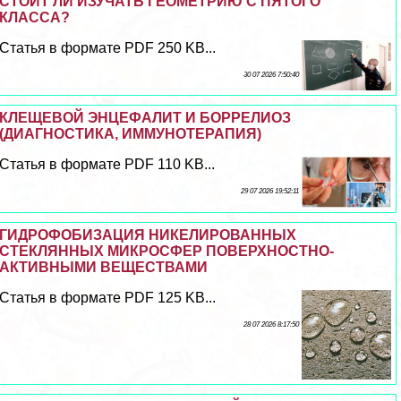
СТОИТ ЛИ ИЗУЧАТЬ ГЕОМЕТРИЮ С ПЯТОГО
КЛАССА?
Статья в формате PDF 250 KB...
30 07 2026 7:50:40
КЛЕЩЕВОЙ ЭНЦЕФАЛИТ И БОРРЕЛИОЗ
(ДИАГНОСТИКА, ИММУНОТЕРАПИЯ)
Статья в формате PDF 110 KB...
29 07 2026 19:52:11
ГИДРОФОБИЗАЦИЯ НИКЕЛИРОВАННЫХ
СТЕКЛЯННЫХ МИКРОСФЕР ПОВЕРХНОСТНО-
АКТИВНЫМИ ВЕЩЕСТВАМИ
Статья в формате PDF 125 KB...
28 07 2026 8:17:50