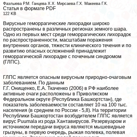
Фазлыева Р.М.
Ганцева Х.Х.
Мирсаева Г.Х.
Макеева Г.К.
Статья в формате PDF
122 KB
Вирусные геморрагические лихорадки широко
распространены в различных регионах земного шара.
Одно из первых мест среди геморрагических лихорадок
по распространенности, масштабам поражения
внутренних органов, тяжести клинического течения и по
развитию опасных осложнений принадлежит
геморрагической лихорадке с почечным синдромом
(ГЛПС).
ГЛПС является опасным вирусным природно-очаговым
заболеванием. По данным
Г.Г. Онищенко, Е.А. Ткаченко (2006) в РФ наиболее
активные очаги расположены в Приволжском
Федеральном округе (Республика Башкортстан), где
показатель заболеваемости составляет 10 на 100 тыс.
населения (в среднем по России - 5,8). На территории
Республики Башкортостан возбудителем ГЛПС является
вирус Puumala из рода Хантавирусов. Резервуаром и
источником передачи вируса являются мышевидные
грызуны, в первую очередь, рыжая полевка, полевая