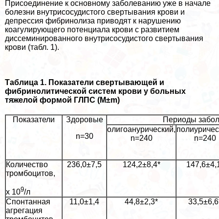
Присоединение к основному заболеванию уже в начале
болезни внутрисосудистого свертывания крови и
депрессия фибринолиза приводят к нарушению
коагулирующего потенциала крови с развитием
диссеминированного внутрисосудистого свертывания
крови (табл. 1).
Таблица 1. Показатели свертывающей и
фибринолитической систем крови у больных
тяжелой формой ГЛПС (M±m)
Показатели
Здоровые
Периоды забо
олигоанурический,
полиуричес
n=30
n=240
n=240
Количество
236,0±7,5
124,2±8,4*
147,6±4,
тромбоцитов,
9
х 10
/л
Спонтанная
11,0±1,4
44,8±2,3*
33,5±6,6
агрегация