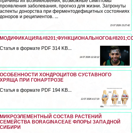
причины их возникновения, возможные симптомы
проявления заболевания, прогноз для жизни. Затронуты
аспекты донорства при ферментодефицитных состояниях
доноров и реципиентов. ...
15 07 2026 15:27:42
МОДИФИКАЦИЯ&#8201;ФУНКЦИОНАЛЬНОГО&#8201;С
Статья в формате PDF 314 KB...
14 07 2026 12:32:12
ОСОБЕННОСТИ ХОНДРОЦИТОВ СУСТАВНОГО
ХРЯЩА ПРИ ГОНАРТРОЗЕ
Статья в формате PDF 194 KB...
13 07 2026 4:17:19
МИКРОЭЛЕМЕНТНЫЙ СОСТАВ РАСТЕНИЙ
СЕМЕЙСТВА BORAGINACEAE ФЛОРЫ ЗАПАДНОЙ
СИБИРИ