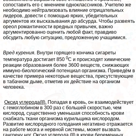
сопоставить его с мнением одноклассников. Учителю же
необходимо нейтрализовать влияние отрицательных
лидеров, довести с помощью ярких, убедительных
аргументов их высказывания до абсурда. Чтобы развеять
ореол романтичности вредных привычек, важно
аргументированно оценить любой факт, правдиво
обсудить любую ситуацию, предложенную учащимися.
Вред курения.
Внутри горящего кончика сигареты
0
температура достигает 850
С и происходят химические
реакции образования более 3600 веществ, снижающих
иммуно-биологический потенциал организма. Приведём в
качестве примера некоторые вещества, присутствующие
в табачном дыме, отметив их действие на организм
человека.
Оксид углерода(II).
Попадая в кровь, он взаимодействует
с гемоглобином в 300 раз с большей скоростью, чем
кислород, существенно уменьшая способность крови
снабжать ткани организма курильщика кислородом.
Развитие кислородного голодания негативно отражается
на работе мозга и нервной системы, может вызвать
гангрену ног. Оксид углерода (II) в крови беременных