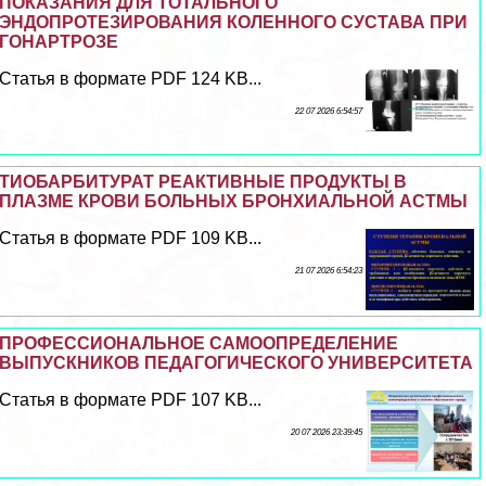
ПОКАЗАНИЯ ДЛЯ ТОТАЛЬНОГО
ЭНДОПРОТЕЗИРОВАНИЯ КОЛЕННОГО СУСТАВА ПРИ
ГОНАРТРОЗЕ
Статья в формате PDF 124 KB...
22 07 2026 6:54:57
ТИОБАРБИТУРАТ РЕАКТИВНЫЕ ПРОДУКТЫ В
ПЛАЗМЕ КРОВИ БОЛЬНЫХ БРОНХИАЛЬНОЙ АСТМЫ
Статья в формате PDF 109 KB...
21 07 2026 6:54:23
ПРОФЕССИОНАЛЬНОЕ САМООПРЕДЕЛЕНИЕ
ВЫПУСКНИКОВ ПЕДАГОГИЧЕСКОГО УНИВЕРСИТЕТА
Статья в формате PDF 107 KB...
20 07 2026 23:39:45