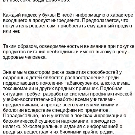
Каждый индекс у буквы
Е
несёт информацию о хаpaктере
входящего в продукт ингредиента. Предполагается, что
покупатель решает сам, приобретать ему данный продукт
или нет.
Таким образом, осведомлённость и внимание при покупке
продуктов питания необходимы и имеют высокую цену -
здоровье человека.
Значимым фактором риска развития способностей у
одарённых детей является распространение среди
подрастающего поколения табакокурения, алкоголизма,
токсикомании и других вредных привычек. Подобная
ситуация требует разработки системы профилактической
учебно-воспитательной работы всеми учителями-
предметниками, и прежде всего учителями химии и
биологии вследствие специфики их предметов.
Парадоксально, но и учителю в поисках информации о
биохимической сущности наркомании, приходится
нелегко. Узкоспециальные издания с информацией о
вредных веществах и их биохимии крайне редки.