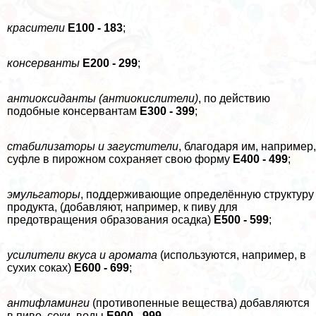
красители
Е100 - 183
;
консерванты
Е200 - 299
;
антиоксиданты (антиокислители)
,
по действию
подобные консервантам
Е300 - 399
;
стабилизаторы и загустители
, благодаря им, например,
суфле в пирожном сохраняет свою форму
Е400 - 499
;
эмульгаторы
, поддерживающие определённую структуру
продукта, (добавляют, например, к пиву для
предотвращения образования осадка)
Е500 - 599
;
усилители вкуса и аромата
(используются, например, в
сухих соках)
Е600 - 699
;
антифламинги
(противопенные вещества) добавляются
в пиво, соки, воды
Е900 - 999
.