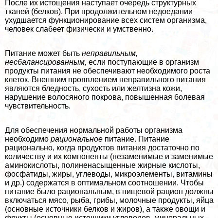
После их истощения наступает очередь структурных
тканей (белков). При продолжительном недоедании
ухудшается функционирование всех систем организма,
человек слабеет физически и умственно.
Питание может быть
неправильным,
несбалансированным,
если поступающие в организм
продукты питания не обеспечивают необходимого роста
клеток. Внешним проявлением неправильного питания
являются бледность, сухость или желтизна кожи,
нарушение волосяного покрова, повышенная болевая
чувствительность.
Для обеспечения нормальной работы организма
необходимо
рациональное
питание. Питание
рационально, когда продуктов питания достаточно по
количеству и их компоненты (незаменимые и заменимые
аминокислоты, полиненасыщенные жирные кислоты,
фосфатиды, жиры, углеводы, микроэлементы, витамины
и др.) содержатся в оптимальном соотношении. Чтобы
питание было рациональным, в пищевой рацион должны
включаться мясо, рыба, грибы, молочные продукты, яйца
(основные источники белков и жиров), а также овощи и
фрукты (основные источники углеводов, минеральных