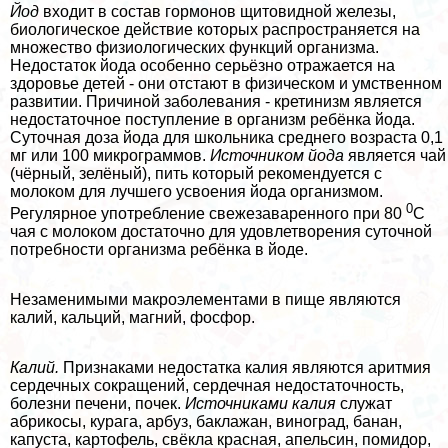
Йод
входит в состав гормонов щитовидной железы,
биологическое действие которых распространяется на
множество физиологических функций организма.
Недостаток йода особенно серьёзно отражается на
здоровье детей - они отстают в физическом и умственном
развитии. Причиной заболевания - кретинизм является
недостаточное поступление в организм ребёнка йода.
Суточная доза йода для школьника среднего возраста 0,1
мг или 100 микрограммов.
Источником йода
является чай
(чёрный, зелёный), пить который рекомендуется с
молоком для лучшего усвоения йода организмом.
0
Регулярное употрeбление свежезаваренного при 80
С
чая с молоком достаточно для удовлетворения суточной
потребности организма ребёнка в йоде.
Незаменимыми макроэлементами в пище являются
калий, кальций, магний, фосфор.
Калий.
Признаками недостатка калия являются аритмия
сердечных сокращений, сердечная недостаточность,
болезни печени, почек.
Источниками калия
служат
абрикосы, курага, арбуз, баклажан, виноград, банан,
капуста, картофель, свёкла красная, апельсин, помидор,