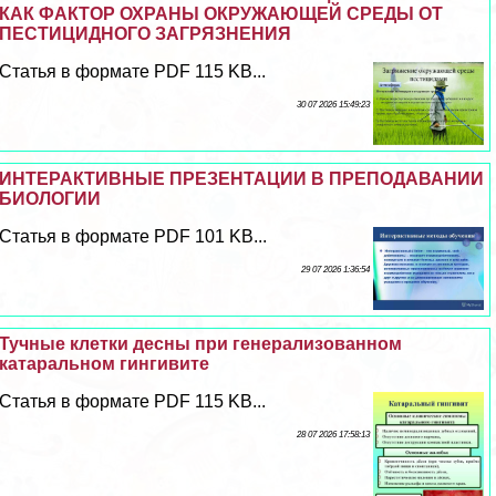
КАК ФАКТОР ОХРАНЫ ОКРУЖАЮЩЕЙ СРЕДЫ ОТ
ПЕСТИЦИДНОГО ЗАГРЯЗНЕНИЯ
Статья в формате PDF 115 KB...
30 07 2026 15:49:23
ИНТЕРАКТИВНЫЕ ПРЕЗЕНТАЦИИ В ПРЕПОДАВАНИИ
БИОЛОГИИ
Статья в формате PDF 101 KB...
29 07 2026 1:36:54
Тучные клетки десны при генерализованном
катаральном гингивите
Статья в формате PDF 115 KB...
28 07 2026 17:58:13