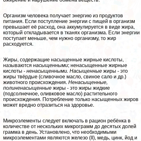
Организм человека получает энергию из продуктов
питания. Если поступление энергии с пищей в организм
превышает её расход, она аккумулируется в виде жира,
который откладывается в тканях организма. Если энергии
поступает меньше, чем нужно организму, то жир
расходуется.
Жиры, содержащие насыщенные жирные кислоты,
называются
насыщенными
; ненасыщенные жирные
кислоты -
ненасыщенными.
Насыщенные
жиры - это
жиры твёрдые (сливочное масло, свиное сало и др.)
животного происхождения.
Ненасыщенные,
полиненасыщенные
жиры - это жиры жидкие
(подсолнечное, оливковое масло) растительного
происхождения. Потрeбление только насыщенных жиров
может вредно отразиться на здоровье.
Микроэлементы следует включать в рацион ребёнка в
количестве от нескольких микрограмм до десятых долей
грамма в день. Установлено, что необходимыми
микроэлементами являются железо (II), медь, цинк, йод и