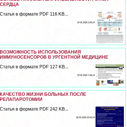
СЕРДЦА
Статья в формате PDF 116 KB...
30 06 2026 2:45:15
ВОЗМОЖНОСТЬ ИСПОЛЬЗОВАНИЯ
ИММУНОСЕНСОРОВ В УРГЕНТНОЙ МЕДИЦИНЕ
Статья в формате PDF 127 KB...
29 06 2026 7:44:14
КАЧЕСТВО ЖИЗНИ БОЛЬНЫХ ПОСЛЕ
РЕЛАПАРОТОМИИ
Статья в формате PDF 242 KB...
28 06 2026 20:43:39