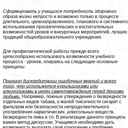
Сформировать у учащихся потребность здорового
образа жизни
непросто и возможно только в процессе
длительного, целенаправленного, планового и системного
использования просветительских и воспитательных
возможностей уроков и внеурочных мероприятий, лучших
традиций общеобразовательного учреждения.
Для профилактической работы прежде всего
целесообразно использовать возможности учебного
процесса - уроков, опираясь на следующие основные
принципы:
Принцип дискредитации ошибочных мнений и всего
того, что используется курильщиками или
алкоголиками в целях самоутверждения перед другими
людьми
.
Например, ложные утверждения о безвредности
отдельных видов табака, о малой токсичности сигарет с
фильтром или безопасности непродолжительного
употрeбления наркотических, алкогольных веществ,
безвредности пива и т.п. В реализации данного принципа
важен метод дискуссии. Учащимся необходимо дать
возможность выразить своё отношение к проблеме,