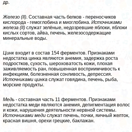
др.
Железо (II)
. Составная часть белков - переносчиков
кислорода - гемоглобина и миоглобина.
Источниками
железа (II)
служат зелёные, недозревшие яблоки, яблоки
кислых сортов, айва, печень, железосодержащие
минеральные воды.
Цинк
входит в состав 154 ферментов. Признаками
недостатка цинка являются анемия, задержка роста
подростков, сухость, шероховатость кожи, плохая
заживляемость ран, повышенная восприимчивость к
инфекциям, болезненная сонливость, депрессия.
Источниками цинка
служат говядина, печень, рыба,
морские продукты.
Медь
- составная часть 11 ферментов. Признаками
недостатка меди являются анемия, депигментация волос
и кожи, нарушения деятельности нервной системы.
Источниками меди
служат печень, почки, яичный желток,
красная вишня, орехи грецкие, баклажан.