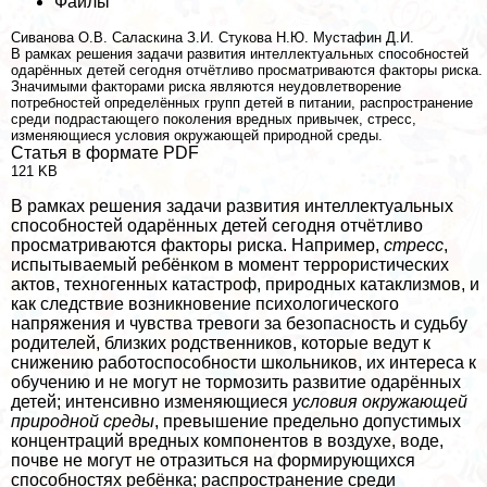
Файлы
Сиванова О.В.
Саласкина З.И.
Стукова Н.Ю.
Мустафин Д.И.
В рамках решения задачи развития интеллектуальных способностей
одарённых детей сегодня отчётливо просматриваются факторы риска.
Значимыми факторами риска являются неудовлетворение
потребностей определённых групп детей в питании, распространение
среди подрастающего поколения вредных привычек, стресс,
изменяющиеся условия окружающей природной среды.
Статья в формате PDF
121 KB
В рамках решения задачи развития интеллектуальных
способностей одарённых детей сегодня отчётливо
просматриваются факторы риска. Например,
стресс
,
испытываемый ребёнком в момент террористических
актов, техногенных катастроф, природных катаклизмов, и
как следствие возникновение психологического
напряжения и чувства тревоги за безопасность и судьбу
родителей, близких родственников, которые ведут к
снижению работоспособности школьников, их интереса к
обучению и не могут не тормозить развитие одарённых
детей; интенсивно изменяющиеся
условия окружающей
природной среды
, превышение предельно допустимых
концентраций вредных компонентов в воздухе, воде,
почве не могут не отразиться на формирующихся
способностях ребёнка; распространение среди