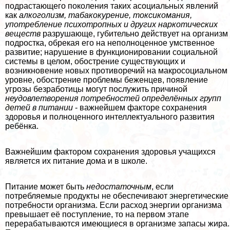
подрастающего поколения таких асоциальных явлений
как
алкоголизм, табакокурение, токсикомания,
употрeбление психотропных и других наркотических
веществ
разрушающе, губительно действует на организм
подростка, обрекая его на неполноценное умственное
развитие; нарушение в функционировании социальной
системы в целом, обострение существующих и
возникновение новых противоречий на макросоциальном
уровне, обострение проблемы беженцев, появление
угрозы безработицы могут послужить причиной
неудовлетворения потребностей определённых групп
детей в питании
- важнейшем факторе сохранения
здоровья и полноценного интеллектуального развития
ребёнка.
Важнейшим фактором сохранения здоровья учащихся
является их питание дома и в школе.
Питание может быть
недостаточным
, если
потрeбляемые продукты не обеспечивают энергетические
потребности организма. Если расход энергии организма
превышает её поступление, то на первом этапе
переpaбатываются имеющиеся в организме запасы жира.