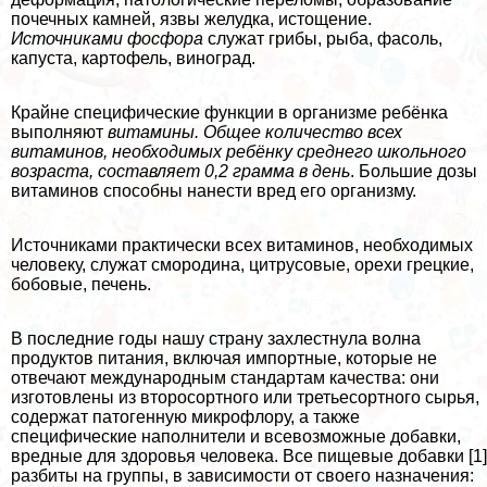
почечных камней, язвы желудка, истощение.
Источниками фосфора
служат грибы, рыба, фасоль,
капуста, картофель, виноград.
Крайне специфические функции в организме ребёнка
выполняют
витамины.
Общее количество всех
витаминов, необходимых ребёнку среднего школьного
возраста, составляет 0,2 грамма в день
. Большие дозы
витаминов способны нанести вред его организму.
Источниками пpaктически всех витаминов, необходимых
человеку, служат смородина, цитрусовые, орехи грецкие,
бобовые, печень.
В последние годы нашу страну захлестнула волна
продуктов питания, включая импортные, которые не
отвечают международным стандартам качества: они
изготовлены из второсортного или третьесортного сырья,
содержат патогенную микрофлору, а также
специфические наполнители и всевозможные добавки,
вредные для здоровья человека. Все пищевые добавки [1]
разбиты на группы, в зависимости от своего назначения: