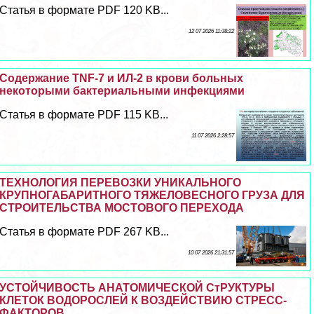
Статья в формате PDF 120 KB...
12 07 2026 11:38:22
Содержание TNF-7 и ИЛ-2 в крови больных
некоторыми бактериальными инфекциями
Статья в формате PDF 115 KB...
11 07 2026 2:28:57
ТЕХНОЛОГИЯ ПЕРЕВОЗКИ УНИКАЛЬНОГО
КРУПНОГАБАРИТНОГО ТЯЖЕЛОВЕСНОГО ГРУЗА ДЛЯ
СТРОИТЕЛЬСТВА МОСТОВОГО ПЕРЕХОДА
Статья в формате PDF 267 KB...
10 07 2026 21:31:57
УСТОЙЧИВОСТЬ АНАТОМИЧЕСКОЙ СтРУКТУРЫ
КЛЕТОК ВОДОРОСЛЕЙ К ВОЗДЕЙСТВИЮ СТРЕСС-
ФАКТОРОВ