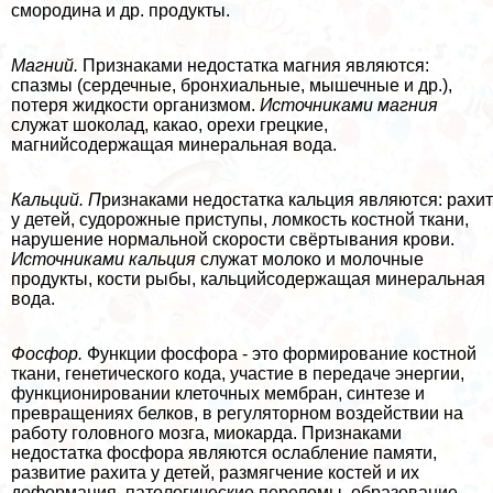
смородина и др. продукты.
Магний.
Признаками недостатка магния являются:
спазмы (сердечные, бронхиальные, мышечные и др.),
потеря жидкости организмом.
Источниками магния
служат шоколад, какао, орехи грецкие,
магнийсодержащая минеральная вода.
Кальций. П
ризнаками недостатка кальция являются: рахит
у детей, судорожные приступы, ломкость костной ткани,
нарушение нормальной скорости свёртывания крови.
Источниками кальция
служат молоко и молочные
продукты, кости рыбы, кальцийсодержащая минеральная
вода.
Фосфор.
Функции фосфора - это формирование костной
ткани, генетического кода, участие в передаче энергии,
функционировании клеточных мембран, синтезе и
превращениях белков, в регуляторном воздействии на
работу головного мозга, миокарда. Признаками
недостатка фосфора являются ослабление памяти,
развитие рахита у детей, размягчение костей и их
деформация, патологические переломы, образование