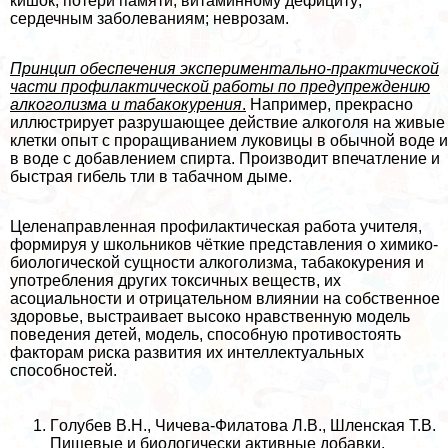
кишок; потери памяти; витаминному дефициту;
сердечным заболеваниям; неврозам.
Принцип обеспечения экспериментально-пpaктической
части профилактической работы по предупреждению
алкоголизма и табакокурения
.
Например, прекрасно
иллюстрирует разрушающее действие алкоголя на живые
клетки опыт с проращиванием луковицы в обычной воде и
в воде с добавлением спирта. Производит впечатление и
быстрая гибель тли в табачном дыме.
Целенаправленная профилактическая работа учителя,
формируя у школьников чёткие представления о химико-
биологической сущности алкоголизма, табакокурения и
употрeбления других токсичных веществ, их
асоциальности и отрицательном влиянии на собственное
здоровье, выстраивает высоко нравственную модель
поведения детей, модель, способную противостоять
факторам риска развития их интеллектуальных
способностей.
Гoлyбев В.Н., Чичева-Филатова Л.В., Шленская Т.В.
Пищевые и биологически активные добавки.