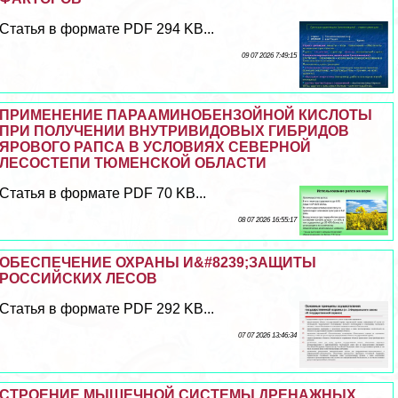
Статья в формате PDF 294 KB...
09 07 2026 7:49:15
ПРИМЕНЕНИЕ ПАРААМИНОБЕНЗОЙНОЙ КИСЛОТЫ
ПРИ ПОЛУЧЕНИИ ВНУТРИВИДОВЫХ ГИБРИДОВ
ЯРОВОГО РАПСА В УСЛОВИЯХ СЕВЕРНОЙ
ЛЕСОСТЕПИ ТЮМЕНСКОЙ ОБЛАСТИ
Статья в формате PDF 70 KB...
08 07 2026 16:55:17
ОБЕСПЕЧЕНИЕ ОХРАНЫ И&#8239;ЗАЩИТЫ
РОССИЙСКИХ ЛЕСОВ
Статья в формате PDF 292 KB...
07 07 2026 13:46:34
СТРОЕНИЕ МЫШЕЧНОЙ СИСТЕМЫ ДРЕНАЖНЫХ