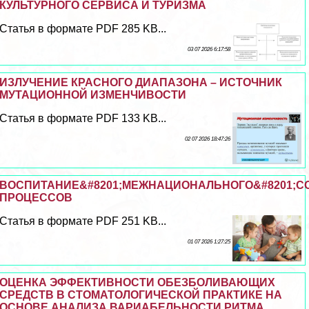
КУЛЬТУРНОГО СЕРВИСА И ТУРИЗМА
Статья в формате PDF 285 KB...
03 07 2026 6:17:58
ИЗЛУЧЕНИЕ КРАСНОГО ДИАПАЗОНА – ИСТОЧНИК
МУТАЦИОННОЙ ИЗМЕНЧИВОСТИ
Статья в формате PDF 133 KB...
02 07 2026 18:47:26
ВОСПИТАНИЕ&#8201;МЕЖНАЦИОНАЛЬНОГО&#8201;СО
ПРОЦЕССОВ
Статья в формате PDF 251 KB...
01 07 2026 1:27:25
ОЦЕНКА ЭФФЕКТИВНОСТИ ОБЕЗБОЛИВАЮЩИХ
СРЕДСТВ В СТОМАТОЛОГИЧЕСКОЙ ПРАКТИКЕ НА
ОСНОВЕ АНАЛИЗА ВАРИАБЕЛЬНОСТИ РИТМА