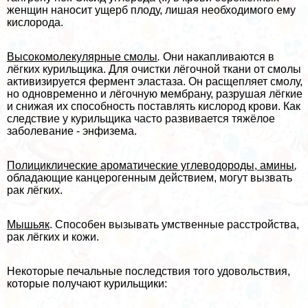
женщин наносит ущерб плоду, лишая необходимого ему
кислорода.
Высокомолекулярные смолы
.
Они накапливаются в
лёгких курильщика. Для очистки лёгочной ткани от смолы
активизируется фермент эластаза. Он расщепляет смолу,
но одновременно и лёгочную мембрану, разрушая лёгкие
и снижая их способность поставлять кислород крови. Как
следствие у курильщика часто развивается тяжёлое
заболевание - энфизема.
Полициклические ароматические углеводороды, амины
,
обладающие канцерогенным действием, могут вызвать
paк лёгких.
Мышьяк
. Способен вызывать умственные расстройства,
paк лёгких и кожи.
Некоторые печальные последствия того удовольствия,
которые получают курильщики: