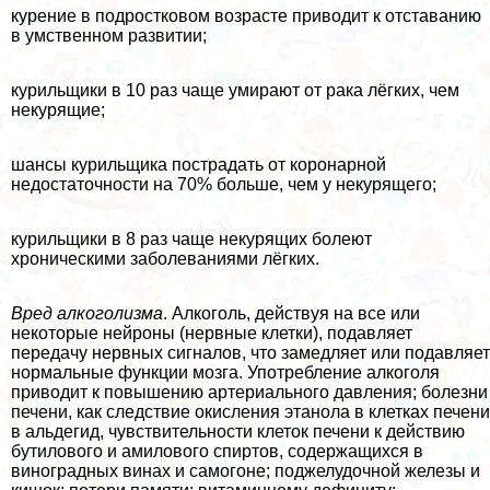
курение в подростковом возрасте приводит к отставанию
в умственном развитии;
курильщики в 10 раз чаще умирают от paка лёгких, чем
некурящие;
шансы курильщика пострадать от коронарной
недостаточности на 70% больше, чем у некурящего;
курильщики в 8 раз чаще некурящих болеют
хроническими заболеваниями лёгких.
Вред алкоголизма
. Алкоголь, действуя на все или
некоторые нейроны (нервные клетки), подавляет
передачу нервных сигналов, что замедляет или подавляет
нормальные функции мозга. Употрeбление алкоголя
приводит к повышению артериального давления; болезни
печени, как следствие окисления этанола в клетках печени
в альдегид, чувствительности клеток печени к действию
бутилового и амилового спиртов, содержащихся в
виноградных винах и самогоне; поджелудочной железы и