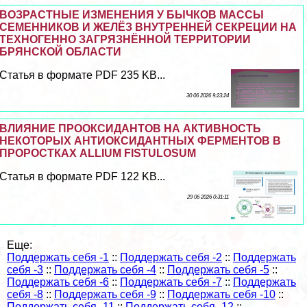
ВОЗРАСТНЫЕ ИЗМЕНЕНИЯ У БЫЧКОВ МАССЫ
СЕМЕННИКОВ И ЖЕЛЁЗ ВНУТРЕННЕЙ СЕКРЕЦИИ НА
ТЕХНОГЕННО ЗАГРЯЗНЁННОЙ ТЕРРИТОРИИ
БРЯНСКОЙ ОБЛАСТИ
Статья в формате PDF 235 KB...
30 06 2026 9:23:24
ВЛИЯНИЕ ПРООКСИДАНТОВ НА АКТИВНОСТЬ
НЕКОТОРЫХ АНТИОКСИДАНТНЫХ ФЕРМЕНТОВ В
ПРОРОСТКАХ ALLIUM FISTULOSUM
Статья в формате PDF 122 KB...
29 06 2026 0:31:11
Еще:
Поддержать себя -1
::
Поддержать себя -2
::
Поддержать
себя -3
::
Поддержать себя -4
::
Поддержать себя -5
::
Поддержать себя -6
::
Поддержать себя -7
::
Поддержать
себя -8
::
Поддержать себя -9
::
Поддержать себя -10
::
Поддержать себя -11
::
Поддержать себя -12
::