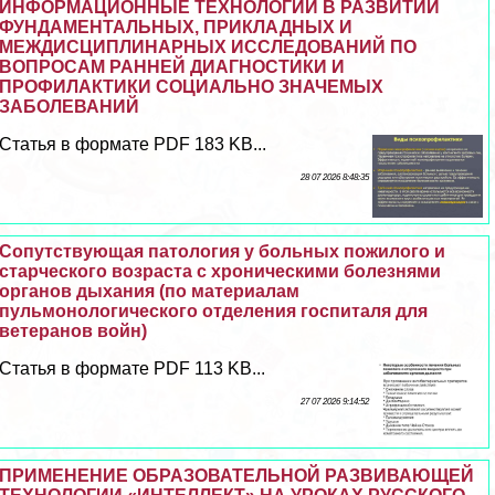
ИНФОРМАЦИОННЫЕ ТЕХНОЛОГИИ В РАЗВИТИИ
ФУНДАМЕНТАЛЬНЫХ, ПРИКЛАДНЫХ И
МЕЖДИСЦИПЛИНАРНЫХ ИССЛЕДОВАНИЙ ПО
ВОПРОСАМ РАННЕЙ ДИАГНОСТИКИ И
ПРОФИЛАКТИКИ СОЦИАЛЬНО ЗНАЧЕМЫХ
ЗАБОЛЕВАНИЙ
Статья в формате PDF 183 KB...
28 07 2026 8:48:35
Сопутствующая патология у больных пожилого и
старческого возраста с хроническими болезнями
органов дыхания (по материалам
пульмонологического отделения госпиталя для
ветеранов войн)
Статья в формате PDF 113 KB...
27 07 2026 9:14:52
ПРИМЕНЕНИЕ ОБРАЗОВАТЕЛЬНОЙ РАЗВИВАЮЩЕЙ