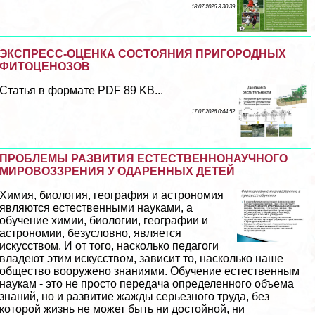
18 07 2026 3:30:39
ЭКСПРЕСС-ОЦЕНКА СОСТОЯНИЯ ПРИГОРОДНЫХ
ФИТОЦЕНОЗОВ
Статья в формате PDF 89 KB...
17 07 2026 0:44:52
ПРОБЛЕМЫ РАЗВИТИЯ ЕСТЕСТВЕННОНАУЧНОГО
МИРОВОЗЗРЕНИЯ У ОДАРЕННЫХ ДЕТЕЙ
Химия, биология, география и астрономия
являются естественными науками, а
обучение химии, биологии, географии и
астрономии, безусловно, является
искусством. И от того, насколько педагоги
владеют этим искусством, зависит то, насколько наше
общество вооружено знаниями. Обучение естественным
наукам - это не просто передача определенного объема
знаний, но и развитие жажды серьезного труда, без
которой жизнь не может быть ни достойной, ни