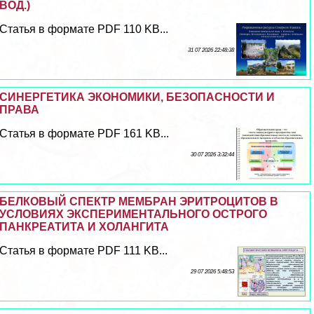
ВОД.)
Статья в формате PDF 110 KB...
31 07 2026 22:48:38
СИНЕРГЕТИКА ЭКОНОМИКИ, БЕЗОПАСНОСТИ И
ПРАВА
Статья в формате PDF 161 KB...
30 07 2026 3:32:44
БЕЛКОВЫЙ СПЕКТР МЕМБРАН ЭРИТРОЦИТОВ В
УСЛОВИЯХ ЭКСПЕРИМЕНТАЛЬНОГО ОСТРОГО
ПАНКРЕАТИТА И ХОЛАНГИТА
Статья в формате PDF 111 KB...
29 07 2026 5:48:53