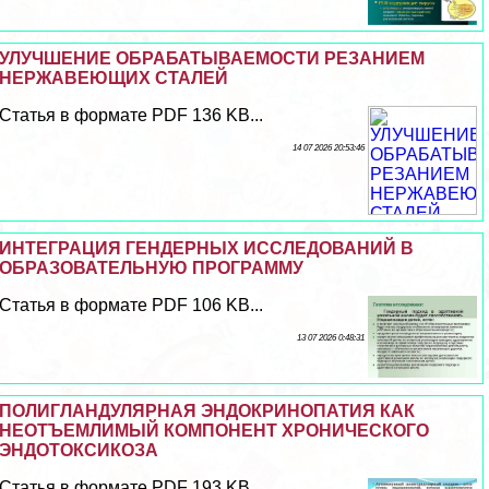
УЛУЧШЕНИЕ ОБРАБАТЫВАЕМОСТИ РЕЗАНИЕМ
НЕРЖАВЕЮЩИХ СТАЛЕЙ
Статья в формате PDF 136 KB...
14 07 2026 20:53:46
ИНТЕГРАЦИЯ ГЕНДЕРНЫХ ИССЛЕДОВАНИЙ В
ОБРАЗОВАТЕЛЬНУЮ ПРОГРАММУ
Статья в формате PDF 106 KB...
13 07 2026 0:48:31
ПОЛИГЛАНДУЛЯРНАЯ ЭНДОКРИНОПАТИЯ КАК
НЕОТЪЕМЛИМЫЙ КОМПОНЕНТ ХРОНИЧЕСКОГО
ЭНДОТОКСИКОЗА
Статья в формате PDF 193 KB...