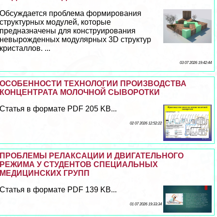
Обсуждается проблема формирования
структурных модулей, которые
предназначены для конструирования
невырожденных модулярных 3D структур
кристаллов. ...
03 07 2026 19:42:44
ОСОБЕННОСТИ ТЕХНОЛОГИИ ПРОИЗВОДСТВА
КОНЦЕНТРАТА МОЛОЧНОЙ СЫВОРОТКИ
Статья в формате PDF 205 KB...
02 07 2026 12:52:22
ПРОБЛЕМЫ РЕЛАКСАЦИИ И ДВИГАТЕЛЬНОГО
РЕЖИМА У СТУДЕНТОВ СПЕЦИАЛЬНЫХ
МЕДИЦИНСКИХ ГРУПП
Статья в формате PDF 139 KB...
01 07 2026 19:33:34