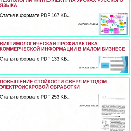
ТЕХНОЛОГИИ «ИНТЕЛЛЕКТ» НА УРОКАХ РУССКОГО
ЯЗЫКА
Статья в формате PDF 167 KB...
26 07 2026 22:33:53
ВИКТИМОЛОГИЧЕСКАЯ ПРОФИЛАКТИКА
КОММЕРЧЕСКОЙ ИНФОРМАЦИИ В МАЛОМ БИЗНЕСЕ
Статья в формате PDF 133 KB...
25 07 2026 22:11:37
ПОВЫШЕНИЕ СТОЙКОСТИ СВЕРЛ МЕТОДОМ
ЭЛЕКТРОИСКРОВОЙ ОБРАБОТКИ
Статья в формате PDF 253 KB...
24 07 2026 9:51:32