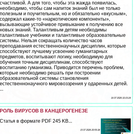
счастливой. А для того, чтобы эта жажда появилась,
необходимо, чтобы сам напиток знаний был не только
полезным и поучительным, но и обязательно «вкусным»,
содержал какие-то «наркотические компоненты»,
вызывающие устойчивое привыкание к получению все
новых знаний. Талантливым детям необходимы
талантливые учебники и талантливые образовательные
системы. Нельзя сокращать количество часов
преподавания естественнонаучных дисциплин, которые
способствуют лучшему усвоению гуманитарных
предметов, воспитывают логику, необходимую для
обучения точным дисциплинам, способствуют
воспитанию гуманизма. Приводится перечень проблем,
которые необходимо решать при построении
образовательной системы становления
естественнонаучного мировоззрения у одаренных детей.
...
16 07 2026 10:15:24
РОЛЬ ВИРУСОВ В КАНЦЕРОГЕНЕЗЕ
Статья в формате PDF 245 KB...
15 07 2026 20:55:38