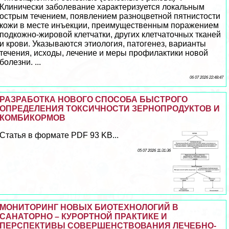
Клинически заболевание хаpaктеризуется локальным
острым течением, появлением разноцветной пятнистости
кожи в месте инъекции, преимущественным поражением
подкожно-жировой клетчатки, других клетчаточных тканей
и крови. Указываются этиология, патогенез, варианты
течения, исходы, лечение и меры профилактики новой
болезни. ...
06 07 2026 22:48:47
РАЗРАБОТКА НОВОГО СПОСОБА БЫСТРОГО
ОПРЕДЕЛЕНИЯ ТОКСИЧНОСТИ ЗЕРНОПРОДУКТОВ И
КОМБИКОРМОВ
Статья в формате PDF 93 KB...
05 07 2026 11:31:36
МОНИТОРИНГ НОВЫХ БИОТЕХНОЛОГИЙ В
САНАТОРНО – КУРОРТНОЙ ПРАКТИКЕ И
ПЕРСПЕКТИВЫ СОВЕРШЕНСТВОВАНИЯ ЛЕЧЕБНО-