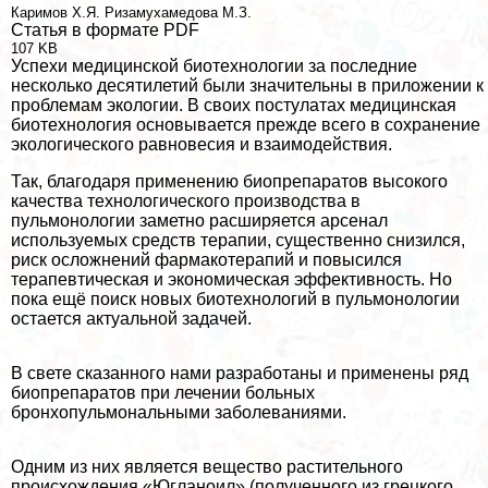
Каримов Х.Я.
Ризамухамедова М.З.
Статья в формате PDF
107 KB
Успехи медицинской биотехнологии за последние
несколько десятилетий были значительны в приложении к
проблемам экологии. В своих постулатах медицинская
биотехнология основывается прежде всего в сохранение
экологического равновесия и взаимодействия.
Так, благодаря применению биопрепаратов высокого
качества технологического производства в
пульмонологии заметно расширяется арсенал
используемых средств терапии, существенно снизился,
риск осложнений фармакотерапий и повысился
терапевтическая и экономическая эффективность. Но
пока ещё поиск новых биотехнологий в пульмонологии
остается актуальной задачей.
В свете сказанного нами разработаны и применены ряд
биопрепаратов при лечении больных
бронхопульмональными заболеваниями.
Одним из них является вещество растительного
происхождения «Югланоил» (полученного из грецкого