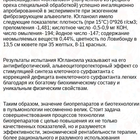
ореха специальной обработкой) успешно ингаляционно
апробированной в эксперименте при экзогенном
фиброзирующем альвеолите. Югланоил имело
следующие показатели: плотность (при 15°С) 0*926 г/см3;
преломления -1,481; кислотное число -0,5-0,9 мг КОН,
число омыления- 194; йодное число -147; содержание
неомыляемых веществ 0,44%, цветность по Ловибонду в
13,5 см кювете при 35 желтых, 8-11 красных.
Результаты испытания Югланоила указывают на его
антифибротический, альвеоцитопротекторный эффект со
стимуляцией синтеза клеточного сурфактанта с
коррекцией дефицита внеклеточного сурфактанта легких
благодаря их богатому биохимическому составу и
уникальным физическим свойствам.
Таким образом, значение биопрепаратов и биотехнологии
в пульмонологии несомненно велик. Стоит задача
совершенствования процессов технологии
биопрепаратов с целью повышения их не только
качественных показателей, но и разумеется
эффективности, экономической рентабельности терапии,
более рационального и разумного использования