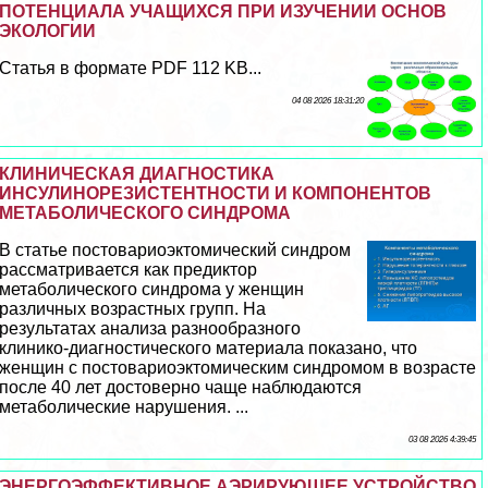
ПОТЕНЦИАЛА УЧАЩИХСЯ ПРИ ИЗУЧЕНИИ ОСНОВ
ЭКОЛОГИИ
Статья в формате PDF 112 KB...
04 08 2026 18:31:20
КЛИНИЧЕСКАЯ ДИАГНОСТИКА
ИНСУЛИНОРЕЗИСТЕНТНОСТИ И КОМПОНЕНТОВ
МЕТАБОЛИЧЕСКОГО СИНДРОМА
В статье постовариоэктомический синдром
рассматривается как предиктор
метаболического синдрома у женщин
различных возрастных групп. На
результатах анализа разнообразного
клинико-диагностического материала показано, что
женщин с постовариоэктомическим синдромом в возрасте
после 40 лет достоверно чаще наблюдаются
метаболические нарушения. ...
03 08 2026 4:39:45
ЭНЕРГОЭФФЕКТИВНОЕ АЭРИРУЮЩЕЕ УСТРОЙСТВО