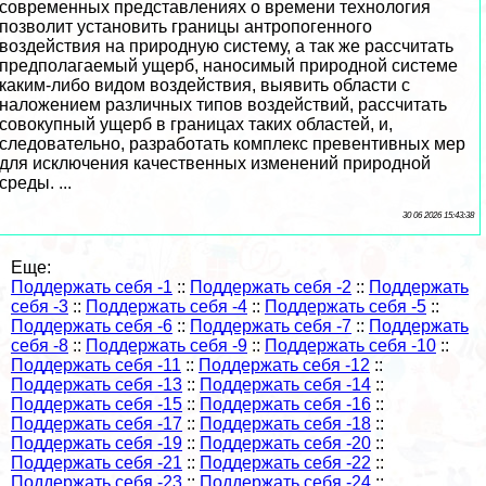
современных представлениях о времени технология
позволит установить границы антропогенного
воздействия на природную систему, а так же рассчитать
предполагаемый ущерб, наносимый природной системе
каким-либо видом воздействия, выявить области с
наложением различных типов воздействий, рассчитать
совокупный ущерб в границах таких областей, и,
следовательно, разработать комплекс превентивных мер
для исключения качественных изменений природной
среды. ...
30 06 2026 15:43:38
Еще:
Поддержать себя -1
::
Поддержать себя -2
::
Поддержать
себя -3
::
Поддержать себя -4
::
Поддержать себя -5
::
Поддержать себя -6
::
Поддержать себя -7
::
Поддержать
себя -8
::
Поддержать себя -9
::
Поддержать себя -10
::
Поддержать себя -11
::
Поддержать себя -12
::
Поддержать себя -13
::
Поддержать себя -14
::
Поддержать себя -15
::
Поддержать себя -16
::
Поддержать себя -17
::
Поддержать себя -18
::
Поддержать себя -19
::
Поддержать себя -20
::
Поддержать себя -21
::
Поддержать себя -22
::
Поддержать себя -23
::
Поддержать себя -24
::