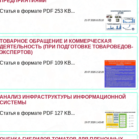
ПРЕДПРИЯТИЯМИ
Статья в формате PDF 253 KB...
21 07 2026 8:35:10
ТОВАРНОЕ ОБРАЩЕНИЕ И КОММЕРЧЕСКАЯ
ДЕЯТЕЛЬНОСТЬ (ПРИ ПОДГОТОВКЕ ТОВАРОВЕДОВ-
ЭКСПЕРТОВ)
Статья в формате PDF 109 KB...
20 07 2026 2:32:28
АНАЛИЗ ИНФРАСТРУКТУРЫ ИНФОРМАЦИОННОЙ
СИСТЕМЫ
Статья в формате PDF 127 KB...
19 07 2026 1:43:40