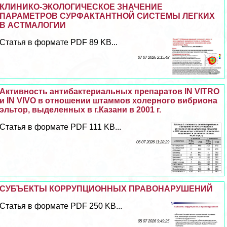
КЛИНИКО-ЭКОЛОГИЧЕСКОЕ ЗНАЧЕНИЕ
ПАРАМЕТРОВ СУРФАКТАНТНОЙ СИСТЕМЫ ЛЕГКИХ
В АСТМАЛОГИИ
Статья в формате PDF 89 KB...
07 07 2026 2:15:48
Активность антибактериальных препаратов IN VITRO
и IN VIVO в отношении штаммов холерного вибриона
эльтор, выделенных в г.Казани в 2001 г.
Статья в формате PDF 111 KB...
06 07 2026 11:28:29
СУБЪЕКТЫ КОРРУПЦИОННЫХ ПРАВОНАРУШЕНИЙ
Статья в формате PDF 250 KB...
05 07 2026 9:49:25