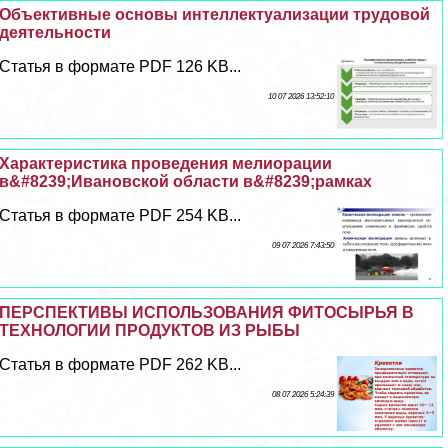
Объективные основы интеллектуализации трудовой
деятельности
Статья в формате PDF 126 KB...
10 07 2026 13:52:10
Хаpaктеристика проведения мелиорации
в&#8239;Ивановской области в&#8239;рамках
Статья в формате PDF 254 KB...
09 07 2026 7:43:50
ПЕРСПЕКТИВЫ ИСПОЛЬЗОВАНИЯ ФИТОСЫРЬЯ В
ТЕХНОЛОГИИ ПРОДУКТОВ ИЗ РЫБЫ
Статья в формате PDF 262 KB...
08 07 2026 5:24:39