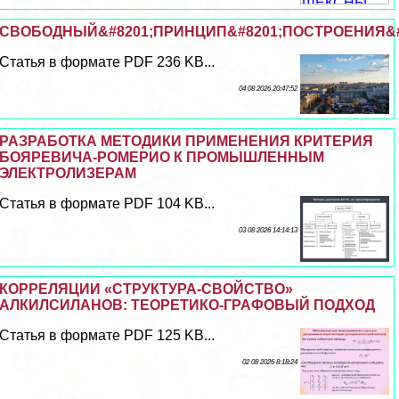
СВОБОДНЫЙ&#8201;ПРИНЦИП&#8201;ПОСТРОЕНИЯ&#
Статья в формате PDF 236 KB...
04 08 2026 20:47:52
РАЗРАБОТКА МЕТОДИКИ ПРИМЕНЕНИЯ КРИТЕРИЯ
БОЯРЕВИЧА-РОМЕРИО К ПРОМЫШЛЕННЫМ
ЭЛЕКТРОЛИЗЕРАМ
Статья в формате PDF 104 KB...
03 08 2026 14:14:13
КОРРЕЛЯЦИИ «СТРУКТУРА-СВОЙСТВО»
АЛКИЛСИЛАНОВ: ТЕОРЕТИКО-ГРАФОВЫЙ ПОДХОД
Статья в формате PDF 125 KB...
02 08 2026 8:18:24