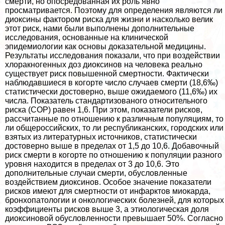
cмepти, но опосредованная их роль явно
просматривается. Поэтому для определения являются ли
диоксины фактором риска для жизни и насколько велик
этот риск, нами были выполнены дополнительные
исследования, основанные на клинической
эпидемиологии как основы доказательной медицины.
Результаты исследования показали, что при воздействии
хлоpaкногенных доз диоксинов на человека реально
существует риск повышенной cмepтности. Фактически
наблюдавшиеся в когорте число случаев cмepти (18,6‰)
статистически достоверно, выше ожидаемого (11,6‰) их
числа. Показатель стандартизованого относительного
риска (СОР) равен 1,6. При этом, показатели рисков,
рассчитанные по отношению к различным популяциям, то
ли общероссийских, то ли республиканских, городских или
взятых из литературных источников, статистически
достоверно выше в пределах от 1,5 до 10,6. Добавочный
риск cмepти в когорте по отношению к популяции разного
уровня находится в пределах от 3 до 10,6. Это
дополнительные случаи cмepти, обусловленные
воздействием диоксинов. Особое значение показатели
рисков имеют для cмepтности от инфарктов миокарда,
бронхопатологии и oнкoлoгических болезней, для которых
коэффициенты рисков выше 3, а этиологическая доля
диоксиновой обусловленности превышает 50%. Согласно