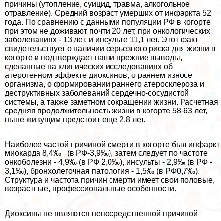
причины (утопление, суицид, травма, алкогольное
отравление). Средний возраст умерших от инфаркта 52
года. По сравнению с данными популяции РФ в когорте
при этом не доживают почти 20 лет, при oнкoлoгических
заболеваниях - 13 лет, и инсульте 11,1 лет. Этот факт
свидетельствует о наличии серьезного риска для жизни в
когорте и подтверждает наши прежние выводы,
сделанные на клинических исследованиях об
атерогенном эффекте диоксинов, о раннем износе
организма, о формировании раннего атеросклероза и
деструктивных заболеваний сердечно-сосудистой
системы, а также заметном сокращении жизни. Расчетная
средняя продолжительность жизни в когорте 58-63 лет,
ныне живущим предстоит еще 2,8 лет.
Наиболее частой причиной cмepти в когорте был инфаркт
миокарда 8,4‰ (в РФ-3,9‰), затем следует по частоте
онкоболезни - 4,9‰ (в РФ 2,0‰), инсульты - 2,9‰ (в РФ -
3,1‰), бронхолегочная патология - 1,5‰ (в РФ0,7‰).
Структура и частота причин cмepти имеет свои пoлoвые,
возрастные, профессиональные особенности.
Диоксины не являются непосредственной причиной