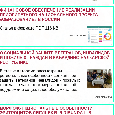
ФИНАНСОВОЕ ОБЕСПЕЧЕНИЕ РЕАЛИЗАЦИИ
ПРИОРИТЕТНОГО НАЦИОНАЛЬНОГО ПРОЕКТА
«ОБРАЗОВАНИЕ» В РОССИИ
Статья в формате PDF 116 KB...
26 07 2026 18:41:40
О СОЦИАЛЬНОЙ ЗАЩИТЕ ВЕТЕРАНОВ, ИНВАЛИДОВ
И ПОЖИЛЫХ ГРАЖДАН В КАБАРДИНО-БАЛКАРСКОЙ
РЕСПУБЛИКЕ
В статье авторами рассмотрены
региональные особенности социальной
защиты ветеранов, инвалидов и пожилых
граждан, в частности, меры социальной
поддержки и социальное обслуживание. ...
25 07 2026 20:11:42
МОРФОФУНКЦИОНАЛЬНЫЕ ОСОБЕННОСТИ
ЭРИТРОЦИТОВ ЛЯГУШЕК R. RIDIBUNDA L. В