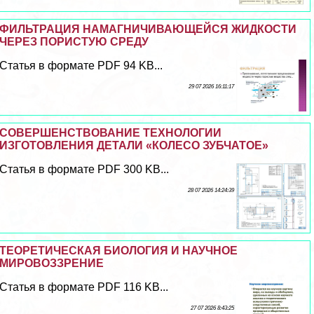
ФИЛЬТРАЦИЯ НАМАГНИЧИВАЮЩЕЙСЯ ЖИДКОСТИ
ЧЕРЕЗ ПОРИСТУЮ СРЕДУ
Статья в формате PDF 94 KB...
29 07 2026 16:11:17
СОВЕРШЕНСТВОВАНИЕ ТЕХНОЛОГИИ
ИЗГОТОВЛЕНИЯ ДЕТАЛИ «КОЛЕСО ЗУБЧАТОЕ»
Статья в формате PDF 300 KB...
28 07 2026 14:24:39
ТЕОРЕТИЧЕСКАЯ БИОЛОГИЯ И НАУЧНОЕ
МИРОВОЗЗРЕНИЕ
Статья в формате PDF 116 KB...
27 07 2026 8:43:25