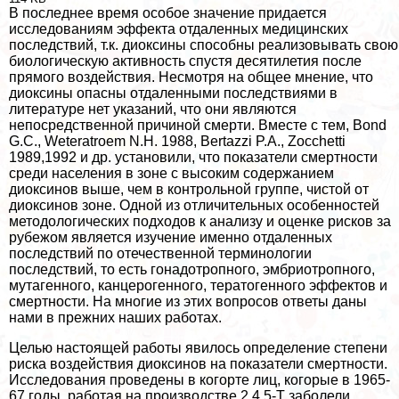
В последнее время особое значение придается
исследованиям эффекта отдаленных медицинских
последствий, т.к. диоксины способны реализовывать свою
биологическую активность спустя десятилетия после
прямого воздействия. Несмотря на общее мнение, что
диоксины опасны отдаленными последствиями в
литературе нет указаний, что они являются
непосредственной причиной cмepти. Вместе с тем, Bond
G.C., Weteratroem N.H. 1988, Bertazzi P.A., Zocchetti
1989,1992 и др. установили, что показатели cмepтности
среди населения в зоне с высоким содержанием
диоксинов выше, чем в контрольной группе, чистой от
диоксинов зоне. Одной из отличительных особенностей
методологических подходов к анализу и оценке рисков за
рубежом является изучение именно отдаленных
последствий по отечественной терминологии
последствий, то есть гонадотропного, эмбриотропного,
мутагенного, канцерогенного, тератогенного эффектов и
cмepтности. На многие из этих вопросов ответы даны
нами в прежних наших работах.
Целью настоящей работы явилось определение степени
риска воздействия диоксинов на показатели cмepтности.
Исследования проведены в когорте лиц, когорые в 1965-
67 годы, работая на производстве 2,4,5-Т заболели