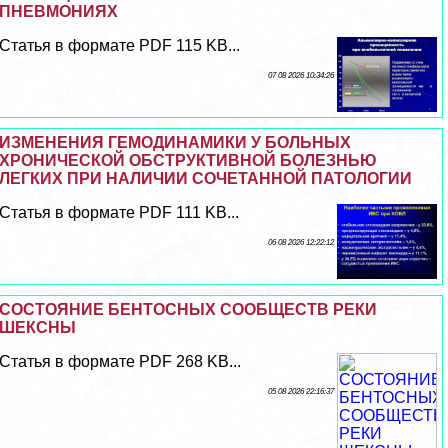
ПНЕВМОНИЯХ
Статья в формате PDF 115 KB...
07 08 2026 10:34:26
ИЗМЕНЕНИЯ ГЕМОДИНАМИКИ У БОЛЬНЫХ
ХРОНИЧЕСКОЙ ОБСТРУКТИВНОЙ БОЛЕЗНЬЮ
ЛЕГКИХ ПРИ НАЛИЧИИ СОЧЕТАННОЙ ПАТОЛОГИИ
Статья в формате PDF 111 KB...
06 08 2026 12:22:12
СОСТОЯНИЕ БЕНТОСНЫХ СООБЩЕСТВ РЕКИ
ШЕКСНЫ
Статья в формате PDF 268 KB...
05 08 2026 22:16:37