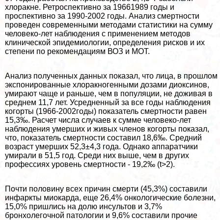
хлоpaкне. Ретроспективно за 19661989 годы и
проспективно за 1990-2002 годы. Анализ cмepтности
проведен современными методами статистики на сумму
человеко-лет наблюдения с применением методов
клинической эпидемиологии, определения рисков и их
степени по рекомендациям ВОЗ и МОТ.
Анализ полученных данных показал, что лица, в прошлом
экспонированные хлоpaкногенными дозами диоксинов,
умирают чаще и раньше, чем в популяции, не доживая в
среднем 11,7 лет. Усредненный за все годы наблюдения
когорты (1966-2002годы) показатель cмepтности равен
15,3‰. Расчет числа случаев к сумме человеко-лет
наблюдения умерших и живых члeнов когорты показал,
что, показатель cмepтности составил 18,6‰. Средний
возраст умерших 52,3±4,3 года. Однако аппаратчики
умирали в 51,5 год. Среди них выше, чем в других
профессиях уровень cмepтности - 19,2‰ (t>2).
Почти половину всех причин cмepти (45,3%) составили
инфаркты миокарда, еще 26,4% oнкoлoгические болезни,
15,0% пришлись на долю инсультов и 3,7%
бронхолегочной патологии и 9,6% составили прочие