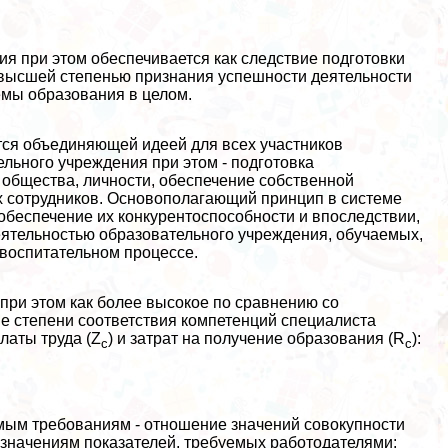
я при этом обеспечивается как следствие подготовки
я высшей степенью признания успешности деятельности
емы образования в целом.
тся объединяющей идеей для всех участников
льного учреждения при этом - подготовка
 общества, личности, обеспечение собственной
х сотрудников. Основополагающий принцип в системе
обеспечение их конкурентоспособности и впоследствии,
деятельностью образовательного учреждения, обучаемых,
 воспитательном процессе.
при этом как более высокое по сравнению со
е степени соответствия компетенций специалиста
платы труда (Z
) и затрат на получение образования (R
):
с
с
мым требованиям - отношение значений совокупности
 значениям показателей, требуемых работодателями: