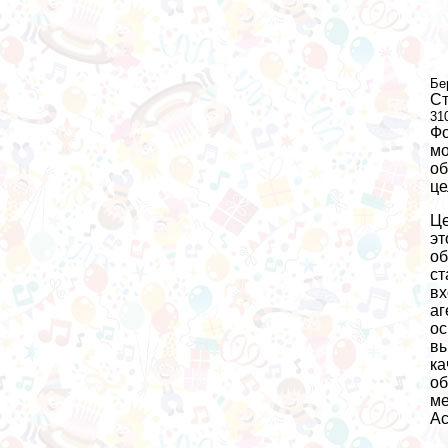
Бе
Ст
31
Фо
мо
об
це
Це
эт
об
ст
вх
аг
ос
вы
ка
об
ме
Ac