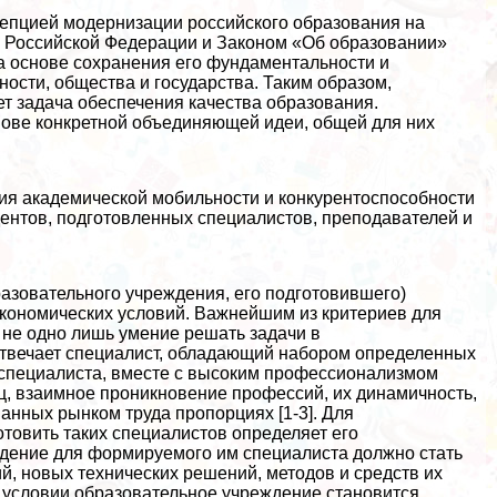
цепцией модернизации российского образования на
в Российской Федерации и Законом «Об образовании»
а основе сохранения его фундаментальности и
ости, общества и государства. Таким образом,
т задача обеспечения качества образования.
ове конкретной объединяющей идеи, общей для них
ния академической мобильности и конкурентоспособности
дентов, подготовленных специалистов, преподавателей и
азовательного учреждения, его подготовившего)
кономических условий. Важнейшим из критериев для
 не одно лишь умение решать задачи в
твечает специалист, обладающий набором определенных
а специалиста, вместе с высоким профессионализмом
ц, взаимное проникновение профессий, их динамичность,
анных рынком труда пропорциях [1-3]. Для
отовить таких специалистов определяет его
ждение для формируемого им специалиста должно стать
й, новых технических решений, методов и средств их
 условии образовательное учреждение становится