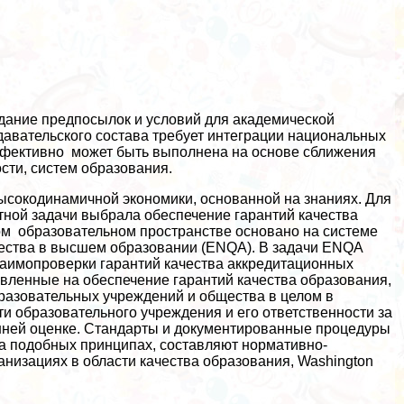
дание предпосылок и условий для академической
давательского состава требует интеграции национальных
ффективно может быть выполнена на основе сближения
сти, систем образования.
ысокодинамичной экономики, основанной на знаниях. Для
тной задачи выбрала обеспечение гарантий качества
м образовательном прострaнcтве основано на системе
чества в высшем образовании (ENQA). В задачи ENQA
заимопроверки гарантий качества аккредитационных
авленные на обеспечение гарантий качества образования,
разовательных учреждений и общества в целом в
и образовательного учреждения и его ответственности за
ешней оценке. Стандарты и документированные процедуры
на подобных принципах, составляют нормативно-
анизациях в области качества образования, Washington