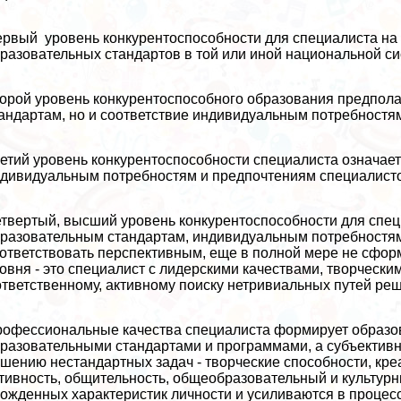
рвый уровень конкурентоспособности для специалиста на 
разовательных стандартов в той или иной национальной с
орой уровень конкурентоспособного образования предпола
андартам, но и соответствие индивидуальным потребностя
етий уровень конкурентоспособности специалиста означает
дивидуальным потребностям и предпочтениям специалистов
твертый, высший уровень конкурентоспособности для специ
разовательным стандартам, индивидуальным потребностям 
ответствовать перспективным, еще в полной мере не сфо
овня - это специалист с лидерскими качествами, творчес
ответственному, активному поиску нетривиальных путей реш
офессиональные качества специалиста формирует образов
разовательными стандартами и программами, а субъективн
шению нестандартных задач - творческие способности, кре
тивность, общительность, общеобразовательный и культурн
ожденных хаpaктеристик личности и усиливаются в процесс