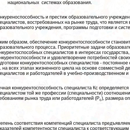
национальных системах образования.
нкуреноспособность и престиж образовательного учреждени
ециалистов, востребованных на рынке труда, что являетс
разовательного учреждения, программы подготовки и сист
ким образом, обеспечение конкурентоспособности станови
разовательного процесса. Приоритетные задачи образовате
нкурентоспособных специалистов в интересах государства,
нкурентоспособности и удовлетворение потребностей свои
дготовки конкурентоспособных специалистов - постоянное 
е. на всех этапах жизненного цикла на основе совместной 
ециалистов и работодателей в учебно-производственном и
чная конкурентоспособность специалиста Кс определяется 
ециалистом той же профессии (специальности) соотношени
ебованиям рынка труда или работодателей (P
), размера о
с
епень соответствия компетенций специалиста предъявляе
казателей компетентности специалиста к соответствующим