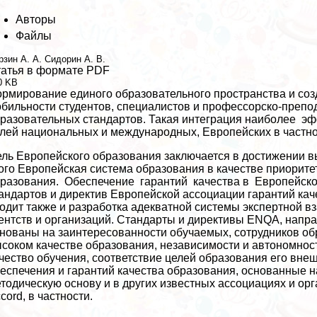
Авторы
Файлы
рзин А. А.
Сидорин А. В.
атья в формате PDF
0 KB
рмирование единого образовательного прострaнcтва и соз
бильности студентов, специалистов и профессорско-препо
разовательных стандартов. Такая интеграция наиболее э
лей национальных и международных, Европейских в частно
ль Европейского образования заключается в достижении в
ого Европейская система образования в качестве приорите
разования. Обеспечение гарантий качества в Европейско
андартов и директив Европейской ассоциации гарантий ка
одит также и разработка адекватной системы экспертной в
ентств и организаций. Стандарты и директивы ENQA, напр
нованы на заинтересованности обучаемых, сотрудников об
соком качестве образования, независимости и автономност
чество обучения, соответствие целей образования его вн
еспечения и гарантий качества образования, основанные 
тодическую основу и в других известных ассоциациях и орг
cord, в частности.