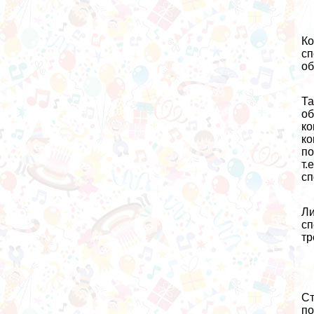
Ко
сп
об
Та
об
ко
ко
по
т.
сп
Ли
сп
тр
Ст
по