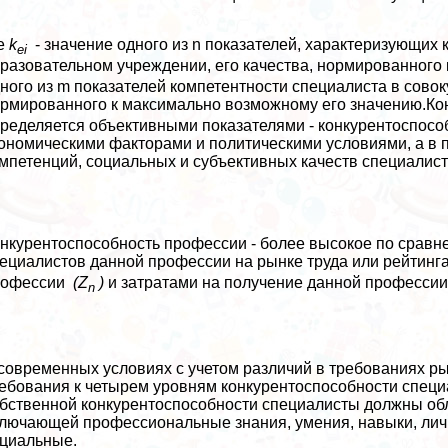
де
k
- значение одного из n показателей, хаpaктеризующих
ei
разовательном учреждении, его качества, нормированного
ного из m показателей компетентности специалиста в сово
рмированного к максимально возможному его значению.Ко
ределяется объективными показателями - конкурентоспосо
ономическими факторами и политическими условиями, а в
мпетенций, социальных и субъективных качеств специалист
нкурентоспособность профессии - более высокое по сравн
ециалистов данной профессии на рынке труда или рейтин
рофессии
(Z
)
и затратами на получение данной професси
n
современных условиях с учетом различий в требованиях р
ебования к четырем уровням конкурентоспособности специ
бственной конкурентоспособности специалисты должны об
лючающей профессиональные знания, умения, навыки, личн
циальные.