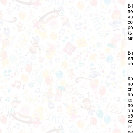
В 
пе
яв
со
ро
Да
ми
В 
дл
об
Кр
по
сп
пр
ко
по
а 
об
ко
ес
ре