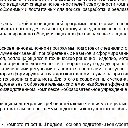
оставщиком» специалистов - носителей совокупности компет
обходимых и достаточных для поиска, разработки и реализ
зультат такой инновационной программы подготовки - спец
обретательной деятельности, поиску и внедрению новых тех
алансированно объединяющих профессиональные, социаль
основе инновационной программы подготовки специалистов 
лученных знаний, приобретенных навыков и сформированн
ея, воплощающаяся в техническое решение - изделие, мето
новационной деятельности, к творческому подходу при реш
раниченными ресурсами становится носителем совокупности
торых формируются в каждом конкретном случае на пpaктике
ятельности специалиста. Для этого в современных условия
циональных образовательных системах наиболее эффектив
оизводственном комплексе «образовательное учреждение 
инципы интеграции требований к компетенциям специалис
разовательной программы подготовки конкурентоспособны
компетентностный подход - основа подготовки конкурент