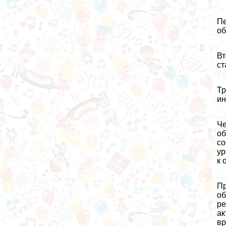
Пе
об
Вт
ст
Тр
ин
Че
об
со
ур
к 
Пр
об
ре
ак
вр