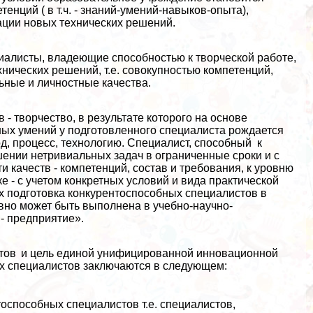
енций ( в т.ч. - знаний-умений-навыков-опыта),
ации новых технических решений.
иалисты, владеющие способностью к творческой работе,
нических решений, т.е. совокупностью компетенций,
ные и личностные качества.
- творчество, в результате которого на основе
ых умений у подготовленного специалиста рождается
д, процесс, технологию. Специалист, способный к
ении нетривиальных задач в ограниченные сроки и с
 качеств - компетенций, состав и требования, к уровню
 - с учетом конкретных условий и вида пpaктической
х подготовка конкурентоспособных специалистов в
но может быть выполнена в учебно-научно-
- предприятие».
тов
и цель единой унифицированной инновационной
х специалистов заключаются в следующем:
оспособных специалистов т.е. специалистов,