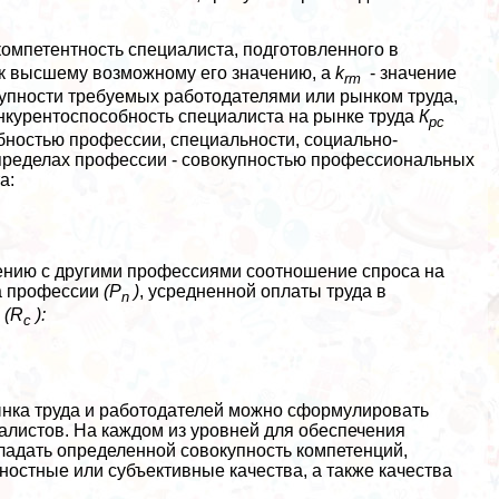
 компетентность специалиста, подготовленного в
 к высшему возможному его значению, а
k
- значение
rm
купности требуемых работодателями или рынком труда,
нкурентоспособность специалиста на рынке труда
К
pc
бностью профессии, специальности, социально-
 пределах профессии - совокупностью профессиональных
а:
ению с другими профессиями соотношение спроса на
га профессии
(P
)
, усредненной оплаты труда в
n
и
(R
):
c
ынка труда и работодателей можно сформулировать
алистов. На каждом из уровней для обеспечения
ладать определенной совокупность компетенций,
остные или субъективные качества, а также качества