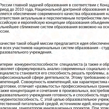
России главной задачей образования в соответствии с Кон
риод до 2010 года, Национальной доктриной образования 
ляется обеспечение современного качества образования н
ответствия актуальным и перспективным потребностям личн
ссийскую и европейскую концепции образования объединяе
льнейшее сближение систем образования возможно на осн
ссии.
качестве такой общей миссии предлагается идея обеспече
я всех участников национальных систем образования - сту
разовательного учреждения.
итерии конкурентоспособности специалиста (а также и обр
зволяет сформулировать анализ современных социально-э
ециалиста становится его способность решать проблемы, а
офессиональной сфере деятельности. Этому требованию о
мпетенций. Совокупность компетенций, как хаpaктеристик
дготовки, отличает «размытость» профессиональных грани
также концентрация и сочетание в произвольных, востребов
разовательного учреждения готовность и способность подг
нкурентоспособность. С этой целью образовательное учре
тественной питательной средой, источником идей, концепци
ализации, генератором инновационных проектов. При этом