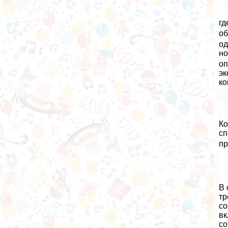
г
об
од
но
оп
эк
ко
Ко
сп
п
В 
тр
со
вк
со