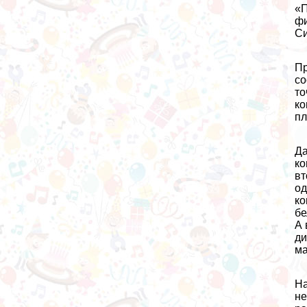
«П
фи
Си
Пр
со
то
ко
пл
Да
ко
вт
од
ко
бе
А 
ди
ма
На
не