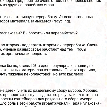
ейнера. Предприятие очень стабильно и прибыльно, так
ь из других европейских стран.
ть их на вторичную переработку. Из использованных
орот материала замыкается (recycling).
ар распакован? Выбросить или переработать?
 во вторую - подвергать вторичной переработке. Очень
, ученые разных стран работают над тем, чтобы
гих органических веществ.
ломки бы подстелил! Эта идея популярна и в наши дни!
аковочных материалов из соломы. Они, как правило,
уть тяжелее пенопластовой, но зато как легко
ие детей, учить их раздельному сбору мусора. Хорошо,
: проводятся конкурсы детского рисунка и плакатов на
роекты контейнеров для раздельного сбора мусора,
ую роль в этой работе играет журнал «Тара и упаковка»