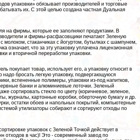
дов упаковки» обязывает производителей и торговые
батывать их. С этой целью создана частная Дуальная
еля на фирмы, которые ее заполняют продуктами. В
изводители и фирмы-расфасовщики печатают Зеленую
х с молоком, стаканчиках с йогуртом, бутылках с шампунем,
ка означает, что за эту упаковку уплачена лицензионная
овки и вторичной переработки упаковки.
ь покупает товар, использует его, а упаковку относит в
р надо бросать легкую упаковку, подвергающуюся
чики, вспененные полимеры, упаковки из-под напитков,
сервные банки и алюминиевые лоточки. Зеленый
аже сортировать стекло по цвету (коричневое, зеленое,
ты, журналы, картонные коробки, оберточную бумагу и др.
урки, остатки обоев и напольных покрытий, компьютерные
системой утилизаторы собирают и сортируют отходы по
ортировке упаковок с Зеленой Точкой действует в
нн отходов в час)! Это - современный завод по