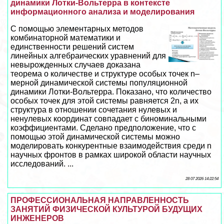
динамики Лотки-Вольтерра в контексте
информационного анализа и моделирования
С помощью элементарных методов
комбинаторной математики и
единственности решений систем
линейных алгебраических уравнений для
невырожденных случаев доказана
теорема о количестве и структуре особых точек n–
мерной динамической системы популяционной
динамики Лотки-Вольтерра. Показано, что количество
особых точек для этой системы равняется 2n, а их
структура в отношении сочетания нулевых и
ненулевых координат совпадает с биноминальными
коэффициентами. Сделано предположение, что с
помощью этой динамической системы можно
моделировать конкурентные взаимодействия среди n
научных фронтов в рамках широкой области научных
исследований. ...
28 07 2026 14:22:54
ПРОФЕССИОНАЛЬНАЯ НАПРАВЛЕННОСТЬ
ЗАНЯТИЙ ФИЗИЧЕСКОЙ КУЛЬТУРОЙ БУДУЩИХ
ИНЖЕНЕРОВ