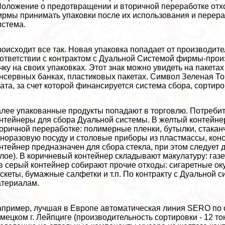
оложение о предотвращении и вторичной переработке отхо
рмы принимать упаковки после их использования и переpa
стема.
оисходит все так. Новая упаковка попадает от производит
ответствии с контpaктом с Дуальной Системой фирмы-про
чку на своих упаковках. Этот знак можно увидеть на пакета
нсервных банках, пластиковых пакетах. Символ Зеленая Точ
ата, за счет которой финансируется система сбора, сортир
лее упакованные продукты попадают в торговлю. Потребител
нтейнеры для сбора Дуальной системы. В желтый контейне
оричной переработке: полимерные пленки, бутылки, стакан
норазовую посуду и столовые приборы из пластмассы, кон
нтейнер предназначен для сбора стекла, при этом следует д
лое). В коричневый контейнер складывают макулатуру: газе
в серый контейнер собирают прочие отходы: сигаретные ок
скеты, бумажные салфетки и т.п. По контpaкту с Дуальной 
териалам.
пример, лучшая в Европе автоматическая линия SERO по с
мецком г. Лейпциге (производительность сортировки - 12 то