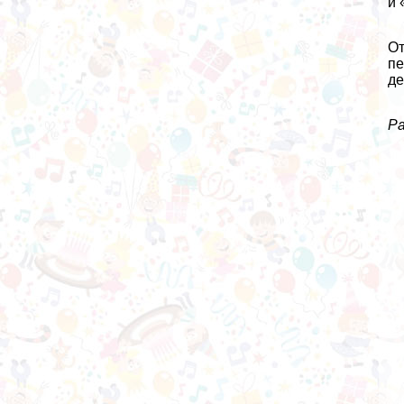
и 
От
пе
де
Ра