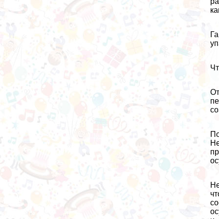
ра
ка
Га
уп
Чт
От
пе
со
По
Не
пр
ос
Не
чт
со
ос