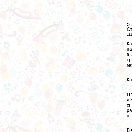
Со
Ст
11
Ка
на
вы
ср
ма
Ка
Пр
де
сп
ра
ок
В 