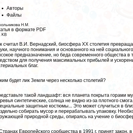
Авторы
Файлы
кольникова Н.М.
атья в формате PDF
1 KB
к считал В.И. Вернадский, биосфера ХХ столетия превраща
уки, научного понимания и основанного на ней социального 
сокое предназначение, но беда современного общества в т
едством для получения максимальных прибылей и ускорени
териальных благ.
ким будет лик Земли через несколько столетий?
едставьте такой ландшафт: вся планета покрыта горами му
ревья синтетические, солнца не видно из-за плотного смога
ециальные защитные костюмы... Это может случиться в бли
здельно собирать мусор и переpaбатывать упаковку. Необ
ружающей природной среды, опираясь на учение о биосфе
Странах Европейского сообщества в 1991 г. принят закон, в