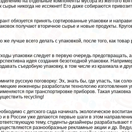
зделению на отдельные компоненты мусора из желтого конт
к сырье никогда не иссякнет! Его даже собираются привозит
рант обязуется принять сортированные упаковки и направи
аковок получают вторичное сырье и новые продукты. Кругов
о же лучше всего делать с упаковкой, после того, как тов
ходы упаковки следует в первую очередь предотвращать, а
рспективна идея создания безотходной упаковки. Например
здавать съедобную упаковку, в том числе из крахмала и дру
мните русскую поговорку: Эх, знать бы, где упасть, так со
мецкие инженеры разработали технологию изготовления уп
именяются при трaнcпортировке приборов. Такая упаковка ч
уществить recycling!
обходимо с детского сада начинать экологическое воспитан
о и в России уже делаются первые шаги в этом направлении
ответствующую тему, студенты-дизайнеры разpaбатывают п
уществляются разнообразные рекламные акции и др. Ведущ