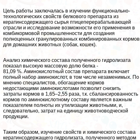
Цель работы заключалась в изучении функционально-
технологических свойств белкового препарата из
кератинсодержащего сырья птицепереpaбатывающей
отрасли и исследование возможности его применения в
комбикормовой промышленности для создания
полноценных гранулированных комбинированных кормов
для домашних животных (собак, кошек).
Анализ химического состава полученного гидролизата
показал высокую массовую долю белка -
81,09 %. Аминокислотный состав препарата включает
полный набор аминокислот, в том числе незаменимых. По
мнению специалистов, обогащение кормов
недостающими аминокислотами позволит снизить
затраты кормов в 1,65‒2,55 раза, т.к. сбалансированность
кормов по аминокислотному составу является важным
показателем полноты их утилизации животными, и,
следовательно, затрат на единицу животноводческой
продукции.
Таким образом, изучение свойств и химического состава
кератинсодержащего гидролизата, полученного методом