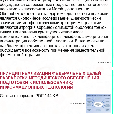
обсуждаются современные представления о патогенезе
целиакии и классификация Marsh, дополненная
Oberhuber. «Золотым стандартом» диагностики целиакии
является биопсийное исследование. Диагностически
значимыми морфологическими критериями целиакии
являются атрофия ворсинок слизистой оболочки тонкой
кишки, гиперплазия крипт увеличение числа
межэпителиальных лимфоцитов, лимфо-плазмоцитарная
инфильтрация собственной пластинки. В плане лечения
наиболее эффективна строгая аглютеновая диета,
обсуждается возможность применения заместительной
ферментной терапии. ...
11 07 2026 14:54:57
ПРИНЦИП РЕАЛИЗАЦИИ ФЕДЕРАЛЬНЫХ ЦЕЛЕЙ
РАЗРАБОТКИ МЕТОДИЧЕСКОГО ОБЕСПЕЧЕНИЯ
ПОДГОТОВКИ К ИСПОЛЬЗОВАНИЮ
ИНФОРМАЦИОННЫХ ТЕХНОЛОГИЙ
Статья в формате PDF 144 KB...
10 07 2026 3:48:14