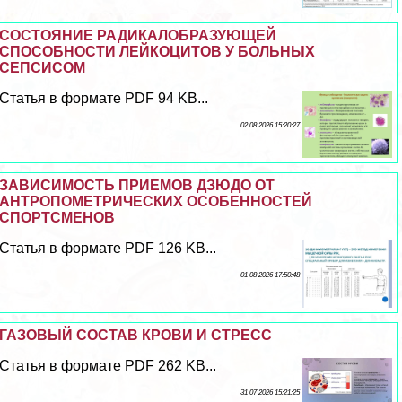
СОСТОЯНИЕ РАДИКАЛОБРАЗУЮЩЕЙ
СПОСОБНОСТИ ЛЕЙКОЦИТОВ У БОЛЬНЫХ
СЕПСИСОМ
Статья в формате PDF 94 KB...
02 08 2026 15:20:27
ЗАВИСИМОСТЬ ПРИЕМОВ ДЗЮДО ОТ
АНТРОПОМЕТРИЧЕСКИХ ОСОБЕННОСТЕЙ
СПОРТСМЕНОВ
Статья в формате PDF 126 KB...
01 08 2026 17:50:48
ГАЗОВЫЙ СОСТАВ КРОВИ И СТРЕСС
Статья в формате PDF 262 KB...
31 07 2026 15:21:25