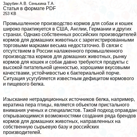
Зарубин А.В.
Сенькина Т.А.
Статья в формате PDF
253 KB
Промышленное производство кормов для собак и кошек
широко пpaктикуется в США, Англии, Германии и других
странах. Однако собственных российских производителей
кормов для домашних животных с зарегистрированными
торговыми марками весьма недостаточно. В связи с
отсутствием в России налаженного промышленного
производства кормов для домашних животных, рынку
кормов для кошек и собак давно требуются продукты с
высокой питательной ценностью, хорошими вкусовыми
качествами, устойчивостью к бактериальной порче.
Ситуация усугубляется известным дефицитом кормового
и пищевого белка.
Изыскание нетрадиционных источников белка, например,
кератина пера птицы, является объектом пристального
внимания ученых и специалистов. Такой подход оправдан
открывающимися возможностями создания ряда брендов
кормов для домашних животных, направленных на
собственную сырьевую базу и российских
производителей.