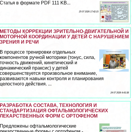
Статья в формате PDF 111 KB...
25 07 2026 17:42:15
МЕТОДЫ КОРРЕКЦИИ ЗРИТЕЛЬНО-ДВИГАТЕЛЬНОЙ И
МОТОРНОЙ КООРДИНАЦИИ У ДЕТЕЙ С НАРУШЕНИЕМ
ЗРЕНИЯ И РЕЧИ
В процессе тренировки отдельных
компонентов ручной моторики (тонус, сила,
точность движений, кинетический и
динамический пpaксис) у детей
совершенствуется произвольное внимание,
развиваются навыки контроля и планирования
целостного действия. ...
24 07 2026 4:43:38
РАЗРАБОТКА СОСТАВА, ТЕХНОЛОГИЯ И
СТАНДАРТИЗАЦИЯ ОФТАЛЬМОЛОГИЧЕСКИХ
ЛЕКАРСТВЕННЫХ ФОРМ С ОРТОФЕНОМ
Предложены офтальмологические
лекарственные формы с ортофеном -