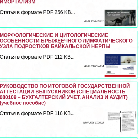
ИМОРТАЛИЗМ
Статья в формате PDF 256 KB...
04 07 2026 4:58:21
МОРФОЛОГИЧЕСКИЕ И ЦИТОЛОГИЧЕСКИЕ
ОСОБЕННОСТИ БРЫЖЕЕЧНОГО ЛИМФАТИЧЕСКОГО
УЗЛА ПОДРОСТКОВ БАЙКАЛЬСКОЙ НЕРПЫ
Статья в формате PDF 112 KB...
03 07 2026 5:44:14
РУКОВОДСТВО ПО ИТОГОВОЙ ГОСУДАРСТВЕННОЙ
АТТЕСТАЦИИ ВЫПУСКНИКОВ (СПЕЦИАЛЬНОСТЬ
080109 – БУХГАЛТЕРСКИЙ УЧЕТ, АНАЛИЗ И АУДИТ)
(учебное пособие)
Статья в формате PDF 116 KB...
02 07 2026 17:20:22