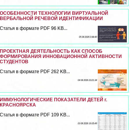
ОСОБЕННОСТИ ТЕХНОЛОГИИ ВИРТУАЛЬНОЙ
ВЕРБАЛЬНОЙ РЕЧЕВОЙ ИДЕНТИФИКАЦИИ
Статья в формате PDF 96 KB...
05 08 2026 0:48:40
ПРОЕКТНАЯ ДЕЯТЕЛЬНОСТЬ КАК СПОСОБ
ФОРМИРОВАНИЯ ИННОВАЦИОННОЙ АКТИВНОСТИ
СТУДЕНТОВ
Статья в формате PDF 262 KB...
04 08 2026 23:21:34
ИММУНОЛОГИЧЕСКИЕ ПОКАЗАТЕЛИ ДЕТЕЙ г.
КРАСНОЯРСКА
Статья в формате PDF 109 KB...
03 08 2026 19:35:49