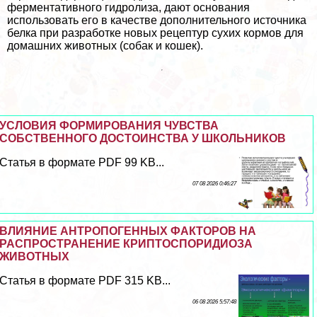
ферментативного гидролиза, дают основания
использовать его в качестве дополнительного источника
белка при разработке новых рецептур сухих кормов для
домашних животных (собак и кошек).
УСЛОВИЯ ФОРМИРОВАНИЯ ЧУВСТВА
СОБСТВЕННОГО ДОСТОИНСТВА У ШКОЛЬНИКОВ
Статья в формате PDF 99 KB...
07 08 2026 0:46:27
ВЛИЯНИЕ АНТРОПОГЕННЫХ ФАКТОРОВ НА
РАСПРОСТРАНЕНИЕ КРИПТОСПОРИДИОЗА
ЖИВОТНЫХ
Статья в формате PDF 315 KB...
06 08 2026 5:57:48