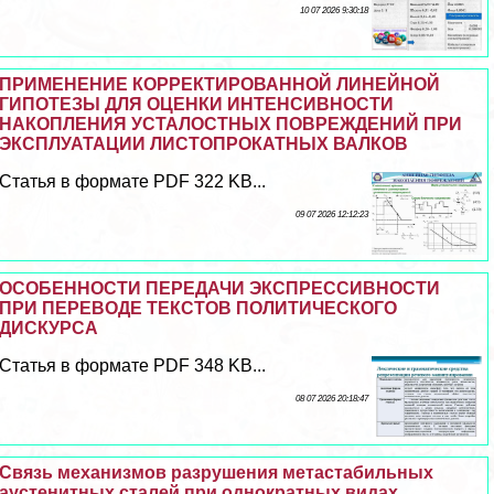
10 07 2026 9:30:18
ПРИМЕНЕНИЕ КОРРЕКТИРОВАННОЙ ЛИНЕЙНОЙ
ГИПОТЕЗЫ ДЛЯ ОЦЕНКИ ИНТЕНСИВНОСТИ
НАКОПЛЕНИЯ УСТАЛОСТНЫХ ПОВРЕЖДЕНИЙ ПРИ
ЭКСПЛУАТАЦИИ ЛИСТОПРОКАТНЫХ ВАЛКОВ
Статья в формате PDF 322 KB...
09 07 2026 12:12:23
ОСОБЕННОСТИ ПЕРЕДАЧИ ЭКСПРЕССИВНОСТИ
ПРИ ПЕРЕВОДЕ ТЕКСТОВ ПОЛИТИЧЕСКОГО
ДИСКУРСА
Статья в формате PDF 348 KB...
08 07 2026 20:18:47
Связь механизмов разрушения метастабильных
аустенитных сталей при однократных видах