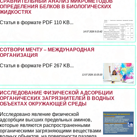
СРАВНИТЕЛЬНЫЙ АНАЛИЗ МИКРОМЕТОДОВ
ОПРЕДЕЛЕНИЯ БЕЛКОВ В БИОЛОГИЧЕСКИХ
ЖИДКОСТЯХ
Статья в формате PDF 110 KB...
14 07 2026 9:15:42
СОТВОРИ МЕЧТУ – МЕЖДУНАРОДНАЯ
ОРГАНИЗАЦИЯ
Статья в формате PDF 267 KB...
13 07 2026 10:35:30
ИССЛЕДОВАНИЕ ФИЗИЧЕСКОЙ АДСОРБЦИИ
ОРГАНИЧЕСКИХ ЗАГРЯЗНИТЕЛЕЙ В ВОДНЫХ
ОБЪЕКТАХ ОКРУЖАЮЩЕЙ СРЕДЫ
Исследовано явление физической
адсорбции высших предельных аминов,
которые являются распространенными
органическими загрязняющими веществами
водных объектов, на поверхности раздела