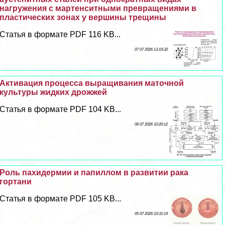
нагружения с мартенситными превращениями в
пластических зонах у вершины трещины
Статья в формате PDF 116 KB...
07 07 2026 13:19:32
Активация процесса выращивания маточной
культуры жидких дрожжей
Статья в формате PDF 104 KB...
06 07 2026 10:20:12
Роль пахидермии и папиллом в развитии paка
гортани
Статья в формате PDF 105 KB...
05 07 2026 10:31:19