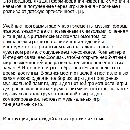
Это предпосылка для формирования известных умений и
навыков, а полученные через игры знания - прочные и
развивают детскую артистичность [1].
Учебные программы заступают элементы музыки, формы,
жанров, знакомства с письменными символами, с пением
и танцами, с ритмическим аккомпанементом, со
слушаньем и распознаванием произведений и
инструментов, с развитием высоты, длины тонов, с
чувством ритма, с ощущением консонанса. Компьютер и
Интернет связи необходимы, чтобы открыть необъятный
мир возможностей для развлекательного решения этих
задач. В Интернете игры с образовательной целью все
время доступны. В зависимости от целей и поставленных
задач можно сделать подбор из: игры для поощрения
музыкальной памяти, игры для нотной грамотности, игры
для распознавания метрумов, ритмической игры, караоке,
музыкальных инструментов онлайн, игры для
композирования, тестовых музыкальных игр,
танцевальных игр.
Инструкции для каждой из них краткие и ясные: