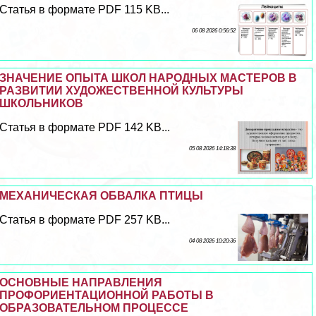
Статья в формате PDF 115 KB...
06 08 2026 0:56:52
ЗНАЧЕНИЕ ОПЫТА ШКОЛ НАРОДНЫХ МАСТЕРОВ В
РАЗВИТИИ ХУДОЖЕСТВЕННОЙ КУЛЬТУРЫ
ШКОЛЬНИКОВ
Статья в формате PDF 142 KB...
05 08 2026 14:18:38
МЕХАНИЧЕСКАЯ ОБВАЛКА ПТИЦЫ
Статья в формате PDF 257 KB...
04 08 2026 10:20:36
ОСНОВНЫЕ НАПРАВЛЕНИЯ
ПРОФОРИЕНТАЦИОННОЙ РАБОТЫ В
ОБРАЗОВАТЕЛЬНОМ ПРОЦЕССЕ