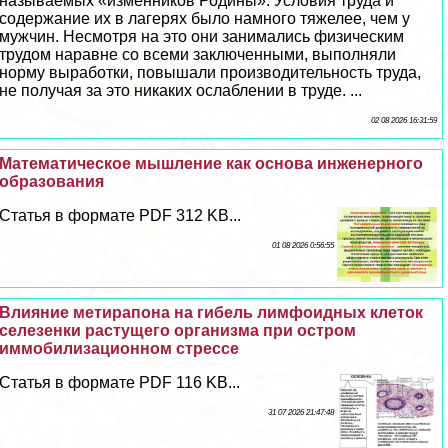
называемых «изменников Родины». Условия труда и
содержание их в лагерях было намного тяжелее, чем у
мужчин. Несмотря на это они занимались физическим
трудом наравне со всеми заключенными, выполняли
норму выработки, повышали производительность труда,
не получая за это никаких ослаблении в труде. ...
02 08 2026 16:31:59
Математическое мышление как основа инженерного
образования
Статья в формате PDF 312 KB...
01 08 2026 0:56:55
Влияние метирапона на гибель лимфоидных клеток
селезенки растущего организма при остром
иммобилизационном стрессе
Статья в формате PDF 116 KB...
31 07 2026 21:47:48