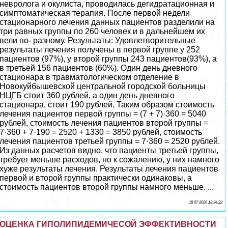
невролога и окулиста, проводилась дегидратационная и
симптоматическая терапия. После первой недели
стационарного лечения данных пациентов разделили на
три равных группы по 260 человек и в дальнейшем их
вели по- разному. Результаты: Удовлетворительные
результаты лечения получены в первой группе у 252
пациентов (97%), у второй группы 243 пациентов(93%), а
в третьей 156 пациентов (60%). Один день дневного
стационара в травматологическом отделение в
Новокуйбышевской центральной городской больницы
НЦГБ стоит 360 рублей, а один день дневного
стационара, стоит 190 рублей. Таким образом стоимость
лечения пациентов первой группы = (7 + 7)·360 = 5040
рублей, стоимость лечения пациентов второй группы =
7·360 + 7·190 = 2520 + 1330 = 3850 рублей, стоимость
лечения пациентов третьей группы = 7·360 = 2520 рублей.
Из данных расчетов видно, что пациенты третьей группы,
требует меньше расходов, но к сожалению, у них намного
хуже результаты лечения. Результаты лечения пациентов
первой и второй группы пpaктически одинаковы, а
стоимость пациентов второй группы намного меньше. ...
18 07 2026 18:34:22
ОЦЕНКА ГИПОЛИПИДЕМИЧЕСОЙ ЭФФЕКТИВНОСТИ