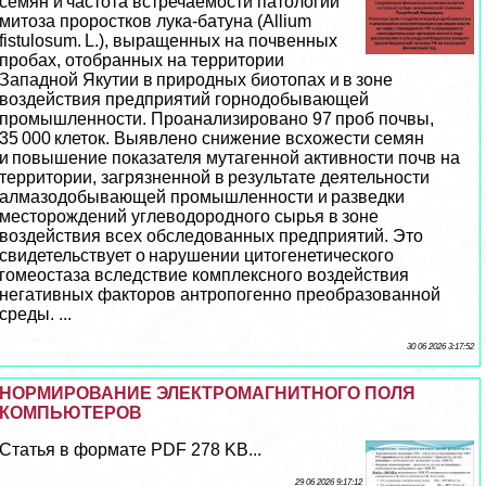
семян и частота встречаемости патологий
митоза проростков лука-батуна (Allium
fistulosum. L.), выращенных на почвенных
пробах, отобранных на территории
Западной Якутии в природных биотопах и в зоне
воздействия предприятий горнодобывающей
промышленности. Проанализировано 97 проб почвы,
35 000 клеток. Выявлено снижение всхожести семян
и повышение показателя мутагенной активности почв на
территории, загрязненной в результате деятельности
алмaзoдобывающей промышленности и разведки
месторождений углеводородного сырья в зоне
воздействия всех обследованных предприятий. Это
свидетельствует о нарушении цитогенетического
гомеостаза вследствие комплексного воздействия
негативных факторов антропогенно преобразованной
среды. ...
30 06 2026 3:17:52
НОРМИРОВАНИЕ ЭЛЕКТРОМАГНИТНОГО ПОЛЯ
КОМПЬЮТЕРОВ
Статья в формате PDF 278 KB...
29 06 2026 9:17:12