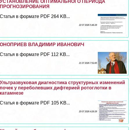
УСТАНОВЛЕНИЕ ОПТИМАЛЬНОГО ПЕРИОДА
ПРОГНОЗИРОВАНИЯ
Статья в формате PDF 264 KB...
22 07 2026 5:46:39
ОНОПРИЕВ ВЛАДИМИР ИВАНОВИЧ
Статья в формате PDF 112 KB...
21 07 2026 7:53:45
Ультразвуковая диагностика структурных изменений
почек у переболевших дифтерией ротоглотки в
катамнезе
Статья в формате PDF 105 KB...
20 07 2026 4:26:39