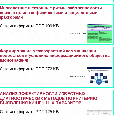
Многолетние и сезонные ритмы заболеваемости
связь с гелио-геофизическими и социальными
факторами
Статья в формате PDF 109 KB...
30 07 2026 11:37:33
Формирование межвозрастной коммуникации
подростков в условиях информационного общества
(монография)
Статья в формате PDF 272 KB...
29 07 2026 4:59:31
АНАЛИЗ ЭФФЕКТИВНОСТИ ИЗВЕСТНЫХ
ДИАГНОСТИЧЕСКИХ МЕТОДОВ ПО КРИТЕРИЮ
ВЫЯВЛЕНИЯ КИШЕЧНЫХ ПАРАЗИТОВ
Статья в формате PDF 125 KB...