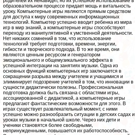
родителей их ненавидят, но их успешное использование в
образовательном процессе придает мощь и витальность
уроку. Компьютерные игры являются прямым средством
для доступа к миру современных информационных
технологий. Компьютер успешно вводит ребенка из мира
игр в мир знаний, а компьютерные игры способствуют
переходу из манипулятивной к умственной деятельности.
Нет никаких сомнений в том, что использование
технологий требует подготовки, времени, энергии,
гибкости и творческого подхода. В то же время, они
являются ценным ресурсом и генератором
эмоционального и общемузикального эффекта в
успешной интеграции на занятиях музыки. Одна из
основных функций компьютерных игр заключается в
сокращении разрыва между учителем и учащимися и
элиминирует подозрение учителей в том, что инновации в
сущности дидактически полезны. Профессиональная
подготовка должна быть связана с областями игры,
ассоциированной с дидактикой, а компьютерные игры
предлагают фантастические возможности для этого. В
играх существует развлекательный момент, с ними
успешно можно разнообразить ситуации в детских садах и
уроках музыки в начальной школе. Через них дети и
ученики становятся более свободными,
непринужденными, повышается их работоспособность.