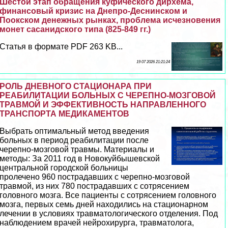
Шестой этап обращения куфического дирхема,
финансовый кризис на Днепро-Деснинском и
Поокском денежных рынках, проблема исчезновения
монет сасанидского типа (825-849 гг.)
Статья в формате PDF 263 KB...
19 07 2026 21:21:24
РОЛЬ ДНЕВНОГО СТАЦИОНАРА ПРИ
РЕАБИЛИТАЦИИ БОЛЬНЫХ С ЧЕРЕПНО-МОЗГОВОЙ
ТРАВМОЙ И ЭФФЕКТИВНОСТЬ НАПРАВЛЕННОГО
ТРАНСПОРТА МЕДИКАМЕНТОВ
Выбрать оптимальный метод введения
больных в период реабилитации после
черепно-мозговой травмы. Материалы и
методы: За 2011 год в Новокуйбышевской
центральной городской больницы
пролечено 960 пострадавших с черепно-мозговой
травмой, из них 780 пострадавших с сотрясением
головного мозга. Все пациенты с сотрясением головного
мозга, первых семь дней находились на стационарном
лечении в условиях травматологического отделения. Под
наблюдением врачей нейрохирурга, травматолога,