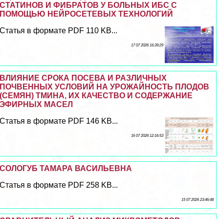
СТАТИНОВ И ФИБРАТОВ У БОЛЬНЫХ ИБС С
ПОМОЩЬЮ НЕЙРОСЕТЕВЫХ ТЕХНОЛОГИЙ
Статья в формате PDF 110 KB...
17 07 2026 16:39:29
ВЛИЯНИЕ СРОКА ПОСЕВА И РАЗЛИЧНЫХ
ПОЧВЕННЫХ УСЛОВИЙ НА УРОЖАЙНОСТЬ ПЛОДОВ
(СЕМЯН) ТМИНА, ИХ КАЧЕСТВО И СОДЕРЖАНИЕ
ЭФИРНЫХ МАСЕЛ
Статья в формате PDF 146 KB...
16 07 2026 12:16:53
СОЛОГУБ ТАМАРА ВАСИЛЬЕВНА
Статья в формате PDF 258 KB...
15 07 2026 23:46:48