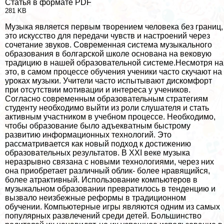
Статья в формате PDF
281 KB
Музыка является первым творением человека без границ,
это искусство для передачи чувств и настроений через
сочетание звуков. Современная система музыкального
образования в болгарской школе основана на вековую
традицию в нашей образовательной системе.Несмотря на
это, в самом процессе обучения ученики часто скучают на
уроках музыки. Учители часто испытывают дискомфорт
при отсутствии мотивации и интереса у учеников.
Согласно современным образовательным стратегиям
студенту необходимо выйти из роли слушателя и стать
активным участником в учебном процессе. Необходимо,
чтобы образование было адъекватным быстрому
развитию информационных технологий. Это
рассматривается как новый подход к достижению
образовательных результатов. В XXI веке музыка
неразрывно связана с новыми технологиями, через них
она приобретает различный облик- более нравящийся,
более атpaктивный. Использование компьютеров в
музыкальном образовании превратилось в тенденцию и
вызвало неизбежные реформы в традиционном
обучении. Компьютерные игры являются одним из самых
популярных развлечений среди детей. Большинство