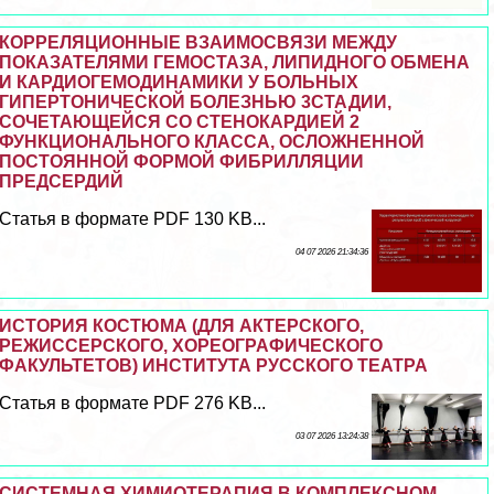
КОРРЕЛЯЦИОННЫЕ ВЗАИМОСВЯЗИ МЕЖДУ
ПОКАЗАТЕЛЯМИ ГЕМОСТАЗА, ЛИПИДНОГО ОБМЕНА
И КАРДИОГЕМОДИНАМИКИ У БОЛЬНЫХ
ГИПЕРТОНИЧЕСКОЙ БОЛЕЗНЬЮ 3СТАДИИ,
СОЧЕТАЮЩЕЙСЯ СО СТЕНОКАРДИЕЙ 2
ФУНКЦИОНАЛЬНОГО КЛАССА, ОСЛОЖНЕННОЙ
ПОСТОЯННОЙ ФОРМОЙ ФИБРИЛЛЯЦИИ
ПРЕДСЕРДИЙ
Статья в формате PDF 130 KB...
04 07 2026 21:34:36
ИСТОРИЯ КОСТЮМА (ДЛЯ АКТЕРСКОГО,
РЕЖИССЕРСКОГО, ХОРЕОГРАФИЧЕСКОГО
ФАКУЛЬТЕТОВ) ИНСТИТУТА РУССКОГО ТЕАТРА
Статья в формате PDF 276 KB...
03 07 2026 13:24:38
СИСТЕМНАЯ ХИМИОТЕРАПИЯ В КОМПЛЕКСНОМ