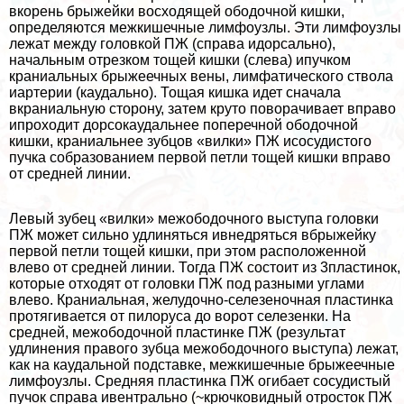
вкорень брыжейки восходящей ободочной кишки,
определяются межкишечные лимфоузлы. Эти лимфоузлы
лежат между головкой ПЖ (справа идорсально),
начальным отрезком тощей кишки (слева) ипучком
краниальных брыжеечных вены, лимфатического ствола
иартерии (каудально). Тощая кишка идет сначала
вкраниальную сторону, затем круто поворачивает вправо
ипроходит дорсокаудальнее поперечной ободочной
кишки, краниальнее зубцов «вилки» ПЖ исосудистого
пучка собразованием первой петли тощей кишки вправо
от средней линии.
Левый зубец «вилки» межободочного выступа головки
ПЖ может сильно удлиняться ивнедряться вбрыжейку
первой петли тощей кишки, при этом расположенной
влево от средней линии. Тогда ПЖ состоит из 3пластинок,
которые отходят от головки ПЖ под разными углами
влево. Краниальная, желудочно-селезеночная пластинка
протягивается от пилоруса до ворот селезенки. На
средней, межободочной пластинке ПЖ (результат
удлинения правого зубца межободочного выступа) лежат,
как на каудальной подставке, межкишечные брыжеечные
лимфоузлы. Средняя пластинка ПЖ огибает сосудистый
пучок справа ивентрально (~крючковидный отросток ПЖ