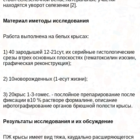
находятся уворот селезенки [2].
Материал иметоды исследования
Работа выполнена на белых крысах:
1) 40 зародышей 12-21сут, их серийные гистологические
срезы втрех основных плоскостях (гематоксилин иэозин,
графическая реконструкция);
2) 10новорожденных (1-есут жизни);
3) 20крыс 1-3-гомес. - послойное препарирование после
фиксации в10 % растворе формалине, описание
ифотографирование органов брюшной полости крысы.
Результаты исследования и их обсуждение
ПЖ крысы имеет вид тяжа, каудально расширяющегося