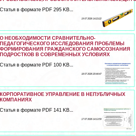
Статья в формате PDF 295 KB...
19 07 2026 14:23:22
О НЕОБХОДИМОСТИ СРАВНИТЕЛЬНО-
ПЕДАГОГИЧЕСКОГО ИССЛЕДОВАНИЯ ПРОБЛЕМЫ
ФОРМИРОВАНИЯ ГРАЖДАНСКОГО САМОСОЗНАНИЯ
ПОДРОСТКОВ В СОВРЕМЕННЫХ УСЛОВИЯХ
Статья в формате PDF 100 KB...
18 07 2026 20:44:47
КОРПОРАТИВНОЕ УПРАВЛЕНИЕ В НЕПУБЛИЧНЫХ
КОМПАНИЯХ
Статья в формате PDF 141 KB...
17 07 2026 14:13:59