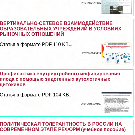
28 07 2026 12:19:26
ВЕРТИКАЛЬНО-СЕТЕВОЕ ВЗАИМОДЕЙСТВИЕ
ОБРАЗОВАТЕЛЬНЫХ УЧРЕЖДЕНИЙ В УСЛОВИЯХ
РЫНОЧНЫХ ОТНОШЕНИЙ
Статья в формате PDF 110 KB...
27 07 2026 6:36:35
Профилактика внутриутробного инфицирования
плода с помощью эндогенных аутологичных
цитокинов
Статья в формате PDF 104 KB...
26 07 2026 12:45:11
ПОЛИТИЧЕСКАЯ ТОЛЕРАНТНОСТЬ В РОССИИ НА
СОВРЕМЕННОМ ЭТАПЕ РЕФОРМ (учебное пособие)