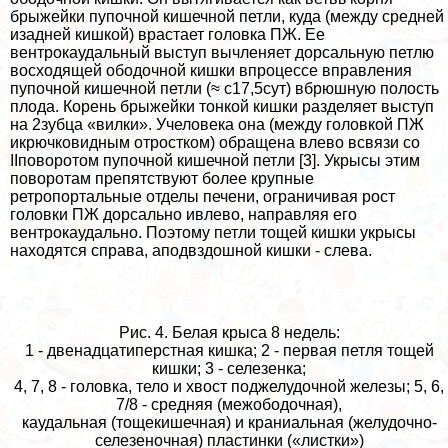
брыжейки пупочной кишечной петли, куда (между средней
изадней кишкой) врастает головка ПЖ. Ее
вентрокаудальный выступ вычлeняет дорсальную петлю
восходящей ободочной кишки впроцессе вправления
пупочной кишечной петли (≈ с17,5сут) вбрюшную полость
плода. Корень брыжейки тонкой кишки разделяет выступ
на 2зубца «вилки». Учеловека она (между головкой ПЖ
икрючковидным отростком) обращена влево всвязи со
IIповоротом пупочной кишечной петли [3]. Укрысы этим
поворотам препятствуют более крупные
ретропортальные отделы печени, ограничивая рост
головки ПЖ дорсально ивлево, направляя его
вентрокаудально. Поэтому петли тощей кишки укрысы
находятся справа, аподвздошной кишки - слева.
Рис. 4. Белая крыса 8 недель:
1 - двенадцатиперстная кишка; 2 - первая петля тощей
кишки; 3 - селезенка;
4, 7, 8 - головка, тело и хвост поджелудочной железы; 5, 6,
7/8 - средняя (межободочная),
каудальная (тощекишечная) и краниальная (желудочно-
селезеночная) пластинки («листки»)