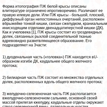
Форма итопография ПЖ белой крысы описаны
влитературе ограничено ипротиворечиво. Различают ее
правую илевую доли. Или ПЖ крысы - большой, плоский,
диффузный орган непостоянных очертаний, расположен
вбрыжейке тонкой кишки, связан сжелудком, краниальным
инисходящим отделами двенадцатиперстной кишки (ДК).
Как и учеловека [1], ПЖ крысы состоит из гроздевидных
долек, связанных рыхлой соединительной тканью
вдревовидно разветвляющееся образование. Его
подразделяют на 3части:
1) дуоденальная часть («головка») ПЖ находится вU-
образном изгибе ДК, каудальнее общего желчного
протока;
2) билиарная часть ПЖ состоит из множества отдельных
долек, расположенных вдоль общего желчного протока;
3) желудочно-селезеночная часть ПЖ располагается
вжелудочно-селезеночном сальнике, основной своей
массой прилегая кжелудку, каудальные отделы окружают
ствол селезеночной вены, латеральные участки