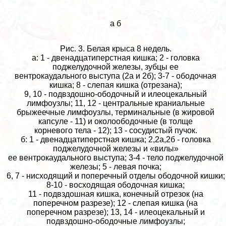
а б
Рис. 3. Белая крыса 8 недель.
а: 1 - двенадцатиперстная кишка; 2 - головка
поджелудочной железы, зубцы ее
вентрокаудального выступа (2а и 2б); 3-7 - ободочная
кишка; 8 - слепая кишка (отрезана);
9, 10 - подвздошно-ободочный и илеоцекальный
лимфоузлы; 11, 12 - центральные краниальные
брыжеечные лимфоузлы, терминальные (в жировой
капсуле - 11) и околоободочные (в толще
корневого тела - 12); 13 - сосудистый пучок.
б: 1 - двенадцатиперстная кишка; 2,2а,2б - головка
поджелудочной железы и «вилы»
ее вентрокаудального выступа; 3-4 - тело поджелудочной
железы; 5 - левая почка;
6, 7 - нисходящий и поперечный отделы ободочной кишки;
8-10 - восходящая ободочная кишка;
11 - подвздошная кишка, конечный отрезок (на
поперечном разрезе); 12 - слепая кишка (на
поперечном разрезе); 13, 14 - илеоцекальный и
подвздошно-ободочные лимфоузлы;