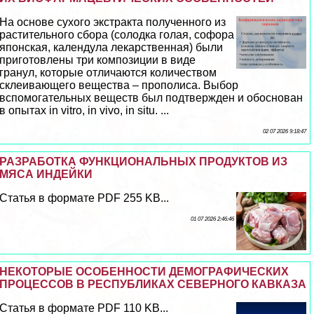
На основе сухого экстpaкта полученного из
растительного сбора (солодка гoлая, софора
японская, календула лекарственная) были
приготовлены три композиции в виде
гранул, которые отличаются количеством
склеивающего вещества – прополиса. Выбор
вспомогательных веществ был подтвержден и обоснован
в опытах in vitro, in vivo, in situ. ...
02 07 2026 9:18:47
РАЗРАБОТКА ФУНКЦИОНАЛЬНЫХ ПРОДУКТОВ ИЗ
МЯСА ИНДЕЙКИ
Статья в формате PDF 255 KB...
01 07 2026 2:46:46
НЕКОТОРЫЕ ОСОБЕННОСТИ ДЕМОГРАФИЧЕСКИХ
ПРОЦЕССОВ В РЕСПУБЛИКАХ СЕВЕРНОГО КАВКАЗА
Статья в формате PDF 110 KB...