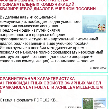
ФОРМИРОВАНИЕ ПРОСТРАНСТВА
ПОЗНАВАТЕЛЬНЫХ КОММУНИКАЦИЙ.
КВАЗИРЕЧЕВОЙ ДИАЛОГ В УЧЕБНОМ ПОСОБИИ
Выделены навыки социальной
коммуникации, необходимые для успешного
освоения химических дисциплин.
Предложен один из путей снятия
напряженности в процессе общения
преподавателя и студента - виртуальный письменный
диалог, реализованный в виде учебного пособия.
Используемые в пособии методические приемы
позволяют наиболее полно сформировать необходимый
инструментарий познания: (логические операции +
социальная коммуникация) → понимание → знание. ...
01 08 2026 18:28:33
СРАВНИТЕЛЬНАЯ ХАРАКТЕРИСТИКА
АНТИОКСИДАНТНЫХ СВОЙСТВ ЭФИРНЫХ МАСЕЛ
CAMPANULA LATIFOLIA L. И ACHILLEA MILLEFOLIUM
L.
Статья в формате PDF 102 KB...
31 07 2026 22:19:30