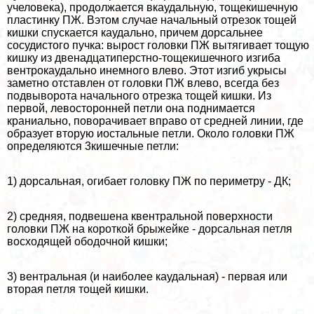
учеловека), продолжается вкаудальную, тощекишечную
пластинку ПЖ. Вэтом случае начальный отрезок тощей
кишки спускается каудально, причем дорсальнее
сосудистого пучка: вырост головки ПЖ вытягивает тощую
кишку из двенадцатиперстно-тощекишечного изгиба
вентрокаудально инемного влево. Этот изгиб укрысы
заметно отставлен от головки ПЖ влево, всегда без
подвыворота начального отрезка тощей кишки. Из
первой, левосторонней петли она поднимается
краниально, поворачивает вправо от средней линии, где
образует вторую иостальные петли. Около головки ПЖ
определяются 3кишечные петли:
1) дорсальная, огибает головку ПЖ по периметру - ДК;
2) средняя, подвешена квентральной поверхности
головки ПЖ на короткой брыжейке - дорсальная петля
восходящей ободочной кишки;
3) вентральная (и наиболее каудальная) - первая или
вторая петля тощей кишки.