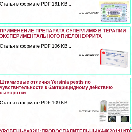
Статья в формате PDF 161 KB...
22 07 2026 15:45:59
ПРИМЕНЕНИЕ ПРЕПАРАТА СУПЕРЛИМФ В ТЕРАПИИ
ЭКСПЕРИМЕНТАЛЬНОГО ПИЕЛОНЕФРИТА
Статья в формате PDF 106 KB...
21 07 2026 22:24:48
Штаммовые отличия Yersinia pestis по
чувствительности к бактерицидному действию
сыворотки
Статья в формате PDF 109 KB...
20 07 2026 23:54:20
УРОВЕНЬ&#8201;ПРОВОСПАЛИТЕЛЬНЫХ&#8201;ЦИТОК