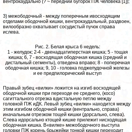
вентрокаудально (? ~ передний бугорок ПЖ человека [1]);
3) межободочный - между поперечным ивосходящим
отделами ободочной кишки, вентрокаудальный, раздвоен,
вилообразно охватывает сосудистый пучок справа
ислева.
Рис. 2. Белая крыса 6 недель:
1 - желудок; 2-4 - двенадцатиперстная кишка; 5 - тощая
кишка; 6, 7 - восходящая ободочная кишка (средний и
дистальный сегменты), отведена вправо; 8 - поперечная
ободочная кишка; 9, 10 - головка поджелудочной железы
и ее предпилорический выступ
Правый зубец «вилки» ложится на изгиб восходящей
ободочной кишки при переходе ее среднего, (косо)
сагиттального отрезка вдистальную петлю между
головкой ПЖ иДК. Левый зубец «вилки» находится между
этим изгибом ободочной кишки (вентрально, справа)
иначальным отрезком тощей кишки (дорсально, слева).
Слева идорсально ктощей кишке прилежит нисходящая
ободочная кишка. В«вилке» межободочного выступа
головки ПЖ корень брыжейки тонкой кишки переходит