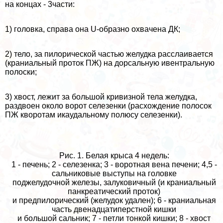
на концах - 3части:
1) головка, справа она U-образно охвачена ДК;
2) тело, за пилорической частью желудка расслаивается
(краниальный проток ПЖ) на дорсальную ивентральную
полоски;
3) хвост, лежит за большой кривизной тела желудка,
раздвоен около ворот селезенки (расхождение полосок
ПЖ кворотам икаудальному полюсу селезенки).
Рис. 1. Белая крыса 4 недель:
1 - печень; 2 - селезенка; 3 - воротная вена печени; 4,5 -
сальниковые выступы на головке
поджелудочной железы, залуковичный (и краниальный
панкреатический проток)
и предпилорический (желудок удален); 6 - краниальная
часть двенадцатиперстной кишки
и большой сальник; 7 - петли тонкой кишки; 8 - хвост