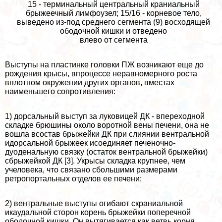
15 - терминальный центральный краниальный
брыжеечный лимфоузел; 15/16 - корневое тело,
выведено из-под среднего сегмента (9) восходящей
ободочной кишки и отведено
влево от сегмента
Выступы на пластинке головки ПЖ возникают еще до
рождения крысы, впроцессе неравномерного роста
вплотном окружении других органов, вместах
наименьшего сопротивления:
1) дорсальный выступ за луковицей ДК - впереходной
складке брюшины около воротной вены печени, она не
вошла всостав брыжейки ДК при слиянии вентральной
идорсальной брыжеек исоединяет печеночно-
дуоденальную связку (остаток вентральной брыжейки)
сбрыжейкой ДК [3]. Укрысы складка крупнее, чем
учеловека, что связано сбольшими размерами
ретропортальных отделов ее печени;
2) вентральные выступы огибают скраниальной
икаудальной сторон корень брыжейки поперечной
ободочной кишки. Он вытягивается как ветвь корня