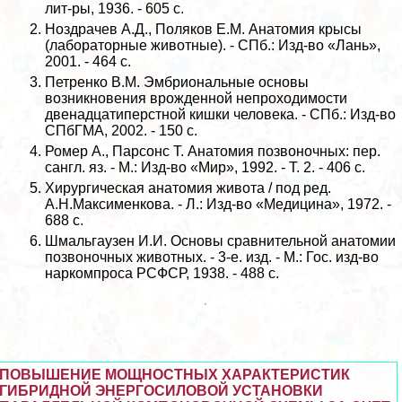
лит-ры, 1936. - 605 с.
Ноздрачев А.Д., Поляков Е.М. Анатомия крысы
(лабораторные животные). - СПб.: Изд-во «Лань»,
2001. - 464 с.
Петренко В.М. Эмбриональные основы
возникновения врожденной непроходимости
двенадцатиперстной кишки человека. - СПб.: Изд-во
СПбГМА, 2002. - 150 с.
Ромер А., Парсонс Т. Анатомия позвоночных: пер.
сангл. яз. - М.: Изд-во «Мир», 1992. - Т. 2. - 406 с.
Хирургическая анатомия живота / под ред.
А.Н.Максименкова. - Л.: Изд-во «Медицина», 1972. -
688 с.
Шмальгаузен И.И. Основы сравнительной анатомии
позвоночных животных. - 3-е. изд. - М.: Гос. изд-во
наркомпроса РСФСР, 1938. - 488 с.
ПОВЫШЕНИЕ МОЩНОСТНЫХ ХАРАКТЕРИСТИК
ГИБРИДНОЙ ЭНЕРГОСИЛОВОЙ УСТАНОВКИ