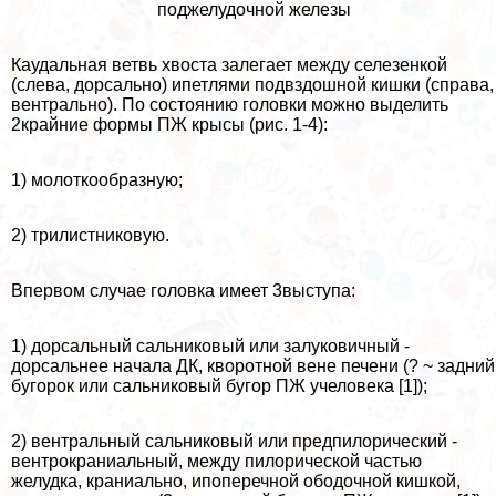
поджелудочной железы
Каудальная ветвь хвоста залегает между селезенкой
(слева, дорсально) ипетлями подвздошной кишки (справа,
вентрально). По состоянию головки можно выделить
2крайние формы ПЖ крысы (рис. 1-4):
1) молоткообразную;
2) трилистниковую.
Впервом случае головка имеет 3выступа:
1) дорсальный сальниковый или залуковичный -
дорсальнее начала ДК, кворотной вене печени (? ~ задний
бугорок или сальниковый бугор ПЖ учеловека [1]);
2) вентральный сальниковый или предпилорический -
вентрокраниальный, между пилорической частью
желудка, краниально, ипоперечной ободочной кишкой,