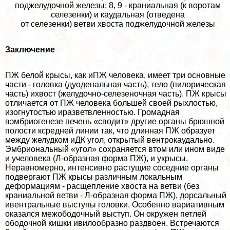
поджелудочной железы; 8, 9 - краниальная (к воротам
селезенки) и каудальная (отведена
от селезенки) ветви хвоста поджелудочной железы
Заключение
ПЖ белой крысы, как иПЖ человека, имеет три основные
части - головка (дуоденальная часть), тело (пилорическая
часть) ихвост (желудочно-селезеночная часть). ПЖ крысы
отличается от ПЖ человека большей своей рыхлостью,
изогнутостью иразветвленностью. Громадная
вэмбриогенезе печень «сводит» другие органы брюшной
полости ксредней линии так, что длинная ПЖ образует
между желудком иДК угол, открытый вентрокаудально.
Эмбриональный «угол» сохраняется втом или ином виде
и учеловека (Л-образная форма ПЖ), и укрысы.
Неравномерно, интенсивно растущие соседние органы
подвергают ПЖ крысы различным локальным
деформациям - расщепление хвоста на ветви (без
краниальной ветви - Л-образная форма ПЖ), дорсальный
ивентральные выступы головки. Особенно вариативным
оказался межободочный выступ. Он окружен петлей
ободочной кишки ивилообразно раздвоен. Встречаются