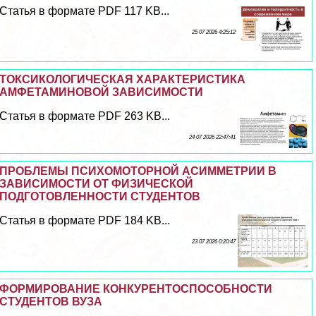
Статья в формате PDF 117 KB...
25 07 2026 4:25:12
ТОКСИКОЛОГИЧЕСКАЯ ХАРАКТЕРИСТИКА
АМФЕТАМИНОВОЙ ЗАВИСИМОСТИ
Статья в формате PDF 263 KB...
24 07 2026 22:47:41
ПРОБЛЕМЫ ПСИХОМОТОРНОЙ АСИММЕТРИИ В
ЗАВИСИМОСТИ ОТ ФИЗИЧЕСКОЙ
ПОДГОТОВЛЕННОСТИ СТУДЕНТОВ
Статья в формате PDF 184 KB...
23 07 2026 0:20:47
ФОРМИРОВАНИЕ КОНКУРЕНТОСПОСОБНОСТИ
СТУДЕНТОВ ВУЗА