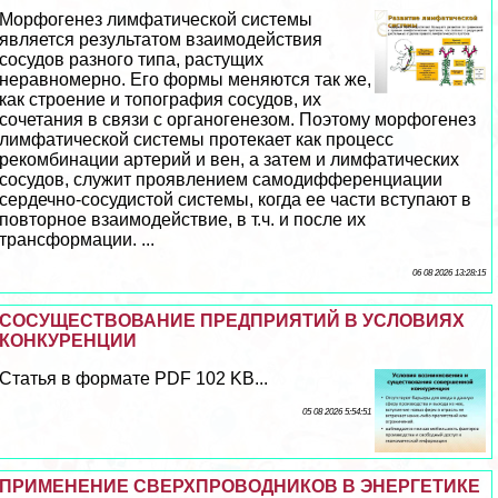
Морфогенез лимфатической системы
является результатом взаимодействия
сосудов разного типа, растущих
неравномерно. Его формы меняются так же,
как строение и топография сосудов, их
сочетания в связи с органогенезом. Поэтому морфогенез
лимфатической системы протекает как процесс
рекомбинации артерий и вен, а затем и лимфатических
сосудов, служит проявлением самодифференциации
сердечно-сосудистой системы, когда ее части вступают в
повторное взаимодействие, в т.ч. и после их
трaнcформации. ...
06 08 2026 13:28:15
СОСУЩЕСТВОВАНИЕ ПРЕДПРИЯТИЙ В УСЛОВИЯХ
КОНКУРЕНЦИИ
Статья в формате PDF 102 KB...
05 08 2026 5:54:51
ПРИМЕНЕНИЕ СВЕРХПРОВОДНИКОВ В ЭНЕРГЕТИКЕ