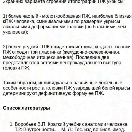
2крайних варианта строения итопографии ПЖ укрысы:
1) более частый - молоткообразная ПЖ, наиболее близкая
кПЖ человека, сминимальными по размерам укрысы
локальными деформациями головки (но большими, чем
учеловека);
2) более редкий - ПЖ ввиде трилистника, когда от головки
ПЖ отходят три пластинки (желудочно-селезеночная,
межободочная итощекишечная). Последние две
представляются ветвями вентрокаудального выступа
головки ПЖ.
Таким образом, индивидуально различные локальные
особенности роста головки ПЖ узародышей белой крысы
детерминируют дефинитивную форму ее ПЖ.
Список литературы
Воробьев В.П. Краткий учебник анатомии человека.
Т.2: Внутренности... - М.-Л.: Гос. изд-во биол. имед.