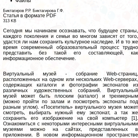
Файлы
Биктагиров Р.Р.
Биктагирова Г.Ф.
Статья в формате PDF
313 KB
Сегодня мы начинаем осознавать, что будущее страны,
каждого поколения и семьи во многом зависят от того,
удастся ли нам сохранить культурное наследие. И в то же
время современный образовательный процесс трудно
представить без такой его составляющей, как
информационное обеспечение.
Виртуальный музей - собрание Web-страниц,
расположенных на одном или нескольких Web-серверах,
содержащих каталоги и фотографии экспонатов из
различных художественных собраний. Виртуальный
музей может быть плоским (каталог) и трехмерным
(можно пройти по залам и посмотреть экспонаты под
разным углом). «Посетитель» виртуального музея может
смотреть, выбирать нужный ему экспонат, а так же
сохранить его изображение на свой компьютер [1].
Ознакомиться с некоторыми интересными виртуальными
музеями можно на сайтах, представленных в
приложении. В новом информационном прострaнcтве