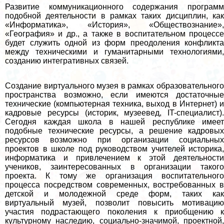
Развитие коммуникационного содержания программ
подобной деятельности в рамках таких дисциплин, как
«Информатика», «История», «Обществознание»,
«География» и др., а также в воспитательном процессе
будет служить одной из форм преодоления конфликта
между техническими и гуманитарными технологиями,
созданию интегративных связей.
Создание виртуального музея в рамках образовательного
прострaнcтва возможно, если имеются достаточные
технические (компьютерная техника, выход в Интернет) и
кадровые ресурсы (историк, музеевед, IT-специалист).
Сегодня каждая школа в нашей республике имеет
подобные технические ресурсы, а решение кадровых
ресурсов возможно при организации социальных
проектов в школе под руководством учителей историка,
информатика и привлечением к этой деятельности
учеников, заинтересованных в организации такого
проекта. К тому же организация воспитательного
процесса посредством современных, востребованных в
детской и молодежной среде форм, таких как
виртуальный музей, позволит повысить мотивацию
участия подрастающего поколения к приобщению к
культурному наследию, социально-значимой, проектной,