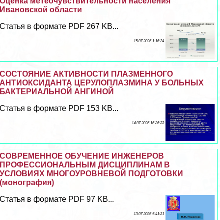
Оценка метеочувствительности населения
Ивановской области
Статья в формате PDF 267 KB...
15 07 2026 1:16:24
СОСТОЯНИЕ АКТИВНОСТИ ПЛАЗМЕННОГО
АНТИОКСИДАНТА ЦЕРУЛОПЛАЗМИНА У БОЛЬНЫХ
БАКТЕРИАЛЬНОЙ АНГИНОЙ
Статья в формате PDF 153 KB...
14 07 2026 16:36:33
СОВРЕМЕННОЕ ОБУЧЕНИЕ ИНЖЕНЕРОВ
ПРОФЕССИОНАЛЬНЫМ ДИСЦИПЛИНАМ В
УСЛОВИЯХ МНОГОУРОВНЕВОЙ ПОДГОТОВКИ
(монография)
Статья в формате PDF 97 KB...
13 07 2026 5:41:31