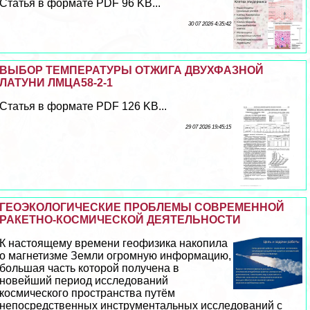
Статья в формате PDF 96 KB...
30 07 2026 4:35:42
ВЫБОР ТЕМПЕРАТУРЫ ОТЖИГА ДВУХФАЗНОЙ
ЛАТУНИ ЛМЦА58-2-1
Статья в формате PDF 126 KB...
29 07 2026 19:45:15
ГЕОЭКОЛОГИЧЕСКИЕ ПРОБЛЕМЫ СОВРЕМЕННОЙ
РАКЕТНО-КОСМИЧЕСКОЙ ДЕЯТЕЛЬНОСТИ
К настоящему времени геофизика накопила
о магнетизме Земли огромную информацию,
большая часть которой получена в
новейший период исследований
космического прострaнcтва путём
непосредственных инструментальных исследований с