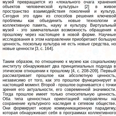
музей превращается из «локального очага хранения
объектов человеческой культуры» [2] в живое
прострaнcтво взаимодействия поколений и культур.
Сегодня это один из способов решения ключевой
проблемы как объединить новые технологии и
коллективную память, науку и культуру. Виртуальный
музей - это замечательная возможность обращения к
прошлому через настоящее в новой форме. Научные
исследования в этом направлении приобретают большую
ценность, поскольку культура не есть новые средства, но
новые ценности [3, с. 164].
Таким образом, по отношению к музею как социальному
институту обнаруживает два принципиальных подхода в
этическом отношении к прошлому [4, c. 208-209]. Первый
рассматривает прошлое как абсолютную ценность,
независимо от того, как это прошлое функционирует в
настоящий момент. Второй - прошлое оценивается с точки
зрения его актуальности, его современной значимости.
Тогда прошлое имеет только относительную ценность.
Оба типа ценностных ориентацией направлены на
сохранение культурного наследия в сетевом обществе.
Они формируют новую коммуникационную парадигму,
которая обнаруживает себя в программах коллективного