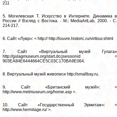
211
5. Могилевская Т. Искусство в Интернете. Динамика в
России // Взгляд с Востока. - М.: MediaArtLab, 2000. - С.
214-217.
6. Сайт «Лувр»: < http:// http://louvre.historic.ru/virttour.shtml
7. Сайт «Виртуальный музей Гулага»
http://gulagmuseum.org/start.do;jsessionid =
903EA84E6444664CE5C03C170BA9E064.
8. Виртуальный музей живописи http://smallbay.ru.
9. Сайт «Британский музей»: <
http://www.metmuseum.org/home.asp >.
10. Сайт «Государственный Эрмитаж»: <
http://www.hermitage.ru/ >.