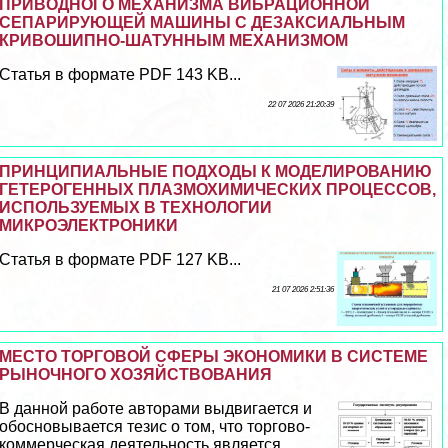
ПРИВОДНОГО МЕХАНИЗМА ВИБРАЦИОННОЙ
СЕПАРИРУЮЩЕЙ МАШИНЫ С ДЕЗАКСИАЛЬНЫМ
КРИВОШИПНО-ШАТУННЫМ МЕХАНИЗМОМ
Статья в формате PDF 143 KB...
22 07 2026 21:20:39
ПРИНЦИПИАЛЬНЫЕ ПОДХОДЫ К МОДЕЛИРОВАНИЮ
ГЕТЕРОГЕННЫХ ПЛАЗМОХИМИЧЕСКИХ ПРОЦЕССОВ,
ИСПОЛЬЗУЕМЫХ В ТЕХНОЛОГИИ
МИКРОЭЛЕКТРОНИКИ
Статья в формате PDF 127 KB...
21 07 2026 2:51:36
МЕСТО ТОРГОВОЙ СФЕРЫ ЭКОНОМИКИ В СИСТЕМЕ
РЫНОЧНОГО ХОЗЯЙСТВОВАНИЯ
В данной работе авторами выдвигается и
обосновывается тезис о том, что торгово-
коммерческая деятельность является