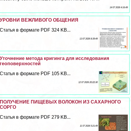
14 07 2026 4:16:49
УРОВНИ ВЕЖЛИВОГО ОБЩЕНИЯ
Статья в формате PDF 324 KB...
13 07 2026 8:39:49
Уточнение метода кригинга для исследования
геоповерхностей
Статья в формате PDF 105 KB...
12 07 2026 20:22:30
ПОЛУЧЕНИЕ ПИЩЕВЫХ ВОЛОКОН ИЗ САХАРНОГО
СОРГО
Статья в формате PDF 279 KB...
11 07 2026 5:21:49