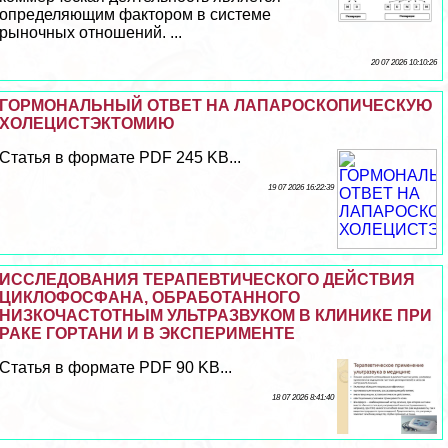
определяющим фактором в системе
рыночных отношений. ...
20 07 2026 10:10:26
ГОРМОНАЛЬНЫЙ ОТВЕТ НА ЛАПАРОСКОПИЧЕСКУЮ
ХОЛЕЦИСТЭКТОМИЮ
Статья в формате PDF 245 KB...
19 07 2026 16:22:39
ИССЛЕДОВАНИЯ ТЕРАПЕВТИЧЕСКОГО ДЕЙСТВИЯ
ЦИКЛОФОСФАНА, ОБРАБОТАННОГО
НИЗКОЧАСТОТНЫМ УЛЬТРАЗВУКОМ В КЛИНИКЕ ПРИ
РАКЕ ГОРТАНИ И В ЭКСПЕРИМЕНТЕ
Статья в формате PDF 90 KB...
18 07 2026 8:41:40