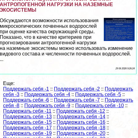
АНТРОПОГЕННОЙ НАГРУЗКИ НА НАЗЕМНЫЕ
ЭКОСИСТЕМЫ
Обсуждаются возможности использования
микроскопических почвенных водорослей
при оценке качества окружающей среды.
Показано, что в качестве критериев при
прогнозировании антропогенной нагрузки
на наземные экосистемы можно использовать изменение
видового состава и численности почвенных водорослей.
...
29 06 2026 9:26:24
Еще:
Поддержать себя -1
::
Поддержать себя -2
::
Поддержать
себя -3
::
Поддержать себя -4
::
Поддержать себя -5
::
Поддержать себя -6
::
Поддержать себя -7
::
Поддержать
себя -8
::
Поддержать себя -9
::
Поддержать себя -10
::
Поддержать себя -11
::
Поддержать себя -12
::
Поддержать себя -13
::
Поддержать себя -14
::
Поддержать себя -15
::
Поддержать себя -16
::
Поддержать себя -17
::
Поддержать себя -18
::
Поддержать себя -19
::
Поддержать себя -20
::