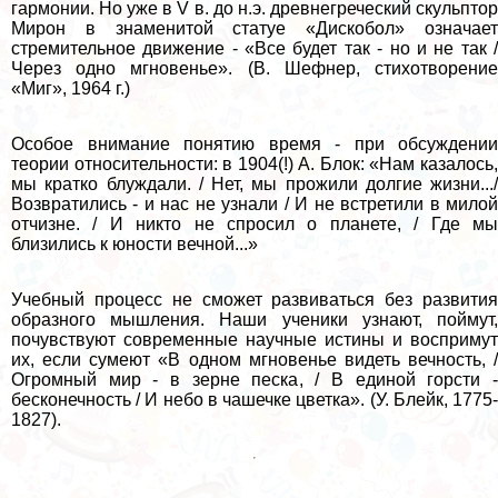
гармонии. Но уже в V в. до н.э. древнегреческий скульптор
Мирон в знаменитой статуе «Дискобол» означает
стремительное движение - «Все будет так - но и не так /
Через одно мгновенье». (В. Шефнер, стихотворение
«Миг», 1964 г.)
Особое внимание понятию время - при обсуждении
теории относительности: в 1904(!) А. Блок: «Нам казалось,
мы кратко блуждали. / Нет, мы прожили долгие жизни.../
Возвратились - и нас не узнали / И не встретили в милой
отчизне. / И никто не спросил о планете, / Где мы
близились к юности вечной...»
Учебный процесс не сможет развиваться без развития
образного мышления. Наши ученики узнают, поймут,
почувствуют современные научные истины и воспримут
их, если сумеют «В одном мгновенье видеть вечность, /
Огромный мир - в зерне песка, / В единой горсти -
бесконечность / И небо в чашечке цветка». (У. Блейк, 1775-
1827).