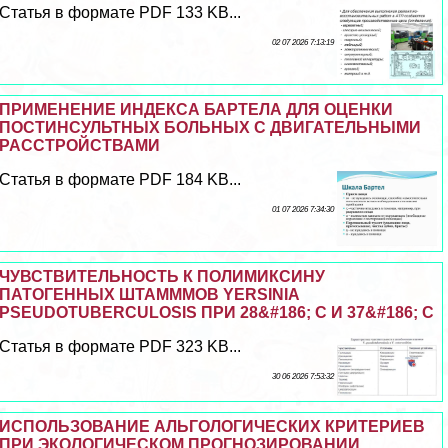
Статья в формате PDF 133 KB...
02 07 2026 7:13:19
ПРИМЕНЕНИЕ ИНДЕКСА БАРТЕЛА ДЛЯ ОЦЕНКИ
ПОСТИНСУЛЬТНЫХ БОЛЬНЫХ С ДВИГАТЕЛЬНЫМИ
РАССТРОЙСТВАМИ
Статья в формате PDF 184 KB...
01 07 2026 7:34:30
ЧУВСТВИТЕЛЬНОСТЬ К ПОЛИМИКСИНУ
ПАТОГЕННЫХ ШТАМММОВ YERSINIA
PSEUDOTUBERCULOSIS ПРИ 28&#186; С И 37&#186; С
Статья в формате PDF 323 KB...
30 06 2026 7:53:32
ИСПОЛЬЗОВАНИЕ АЛЬГОЛОГИЧЕСКИХ КРИТЕРИЕВ
ПРИ ЭКОЛОГИЧЕСКОМ ПРОГНОЗИРОВАНИИ