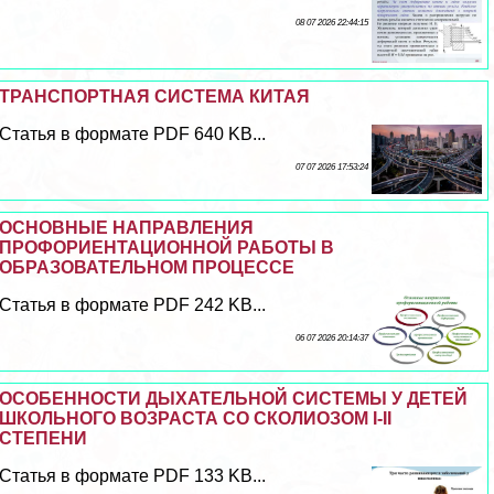
08 07 2026 22:44:15
ТРАНСПОРТНАЯ СИСТЕМА КИТАЯ
Статья в формате PDF 640 KB...
07 07 2026 17:53:24
ОСНОВНЫЕ НАПРАВЛЕНИЯ
ПРОФОРИЕНТАЦИОННОЙ РАБОТЫ В
ОБРАЗОВАТЕЛЬНОМ ПРОЦЕССЕ
Статья в формате PDF 242 KB...
06 07 2026 20:14:37
ОСОБЕННОСТИ ДЫХАТЕЛЬНОЙ СИСТЕМЫ У ДЕТЕЙ
ШКОЛЬНОГО ВОЗРАСТА СО СКОЛИОЗОМ I-II
СТЕПЕНИ
Статья в формате PDF 133 KB...