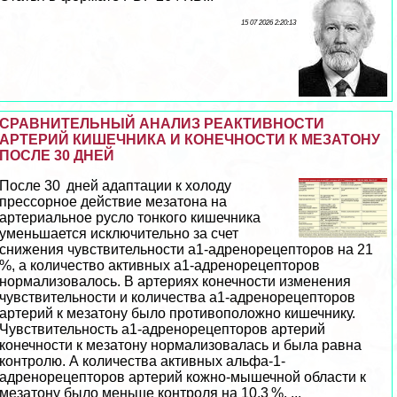
15 07 2026 2:20:13
СРАВНИТЕЛЬНЫЙ АНАЛИЗ РЕАКТИВНОСТИ
АРТЕРИЙ КИШЕЧНИКА И КОНЕЧНОСТИ К МЕЗАТОНУ
ПОСЛЕ 30 ДНЕЙ
После 30 дней адаптации к холоду
прессорное действие мезатона на
артериальное русло тонкого кишечника
уменьшается исключительно за счет
снижения чувствительности а1-адренорецепторов на 21
%, а количество активных а1-адренорецепторов
нормализовалось. В артериях конечности изменения
чувствительности и количества а1-адренорецепторов
артерий к мезатону было противоположно кишечнику.
Чувствительность а1-адренорецепторов артерий
конечности к мезатону нормализовалась и была равна
контролю. А количества активных альфа-1-
адренорецепторов артерий кожно-мышечной области к
мезатону было меньше контроля на 10,3 %. ...