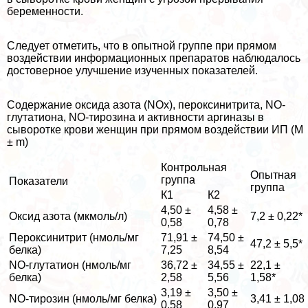
беременности.
Следует отметить, что в опытной группе при прямом
воздействии информационных препаратов наблюдалось
достоверное улучшение изученных показателей.
Содержание оксида азота (NOх), пероксинитрита, NO-
глутатиона, NO-тирозина и активности аргиназы в
сыворотке крови женщин при прямом воздействии ИП (М
± m)
Контрольная
Опытная
группа
Показатели
группа
К1
К2
4,50 ±
4,58 ±
Оксид азота (мкмоль/л)
7,2 ± 0,22*
0,58
0,78
Пероксинитрит (нмоль/мг
71,91 ±
74,50 ±
47,2 ± 5,5*
белка)
7,25
8,54
NO-глутатион (нмоль/мг
36,72 ±
34,55 ±
22,1 ±
белка)
2,58
5,56
1,58*
3,19 ±
3,50 ±
NO-тирозин (нмоль/мг белка)
3,41 ± 1,08
0,58
0,97