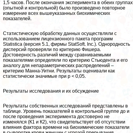
1,5 часов. После окончания эксперимента в обеих группах
(опытной и контрольной) было произведено повторное
измерение всех вышеуказанных биохимических
показателей.
Статистическую обработку данных осуществляли с
использованием лицензионного пакета программ
Statistica (версия 5.1, фирмы StatSoft. Inc.). Однородность
дисперсий проверяли по критерию Фишера.
Достоверность различий между сравниваемыми
показателями определяли по критерию Стьюдента и его
аналогу для непараметрических распределений –
критерию Манна-Уитни. Результаты оценивали как
статистически значимые при р < 0,05.
Результаты исследования и их обсуждение
Результаты собственных исследований представлены в
таблице. Уровень показателей в контрольной группе до и
после проведения эксперимента достоверно не
изменялся (К1 и К2), что свидетельствует об отсутствии
влияния фактора времени на биохимические показатели
в сыворотке крови женщин с угрозой прерывания