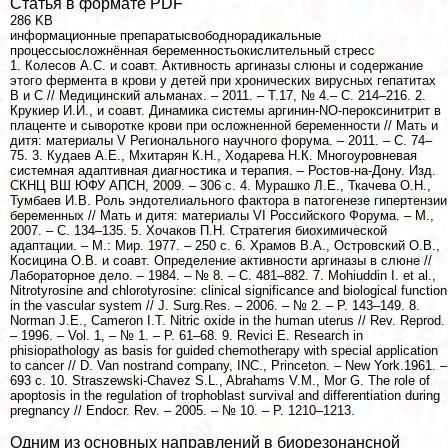
Статья в формате PDF
286 KB
информационные препаратысвободнорадикальные
процессыосложнённая беременностьокислительный стресс
1. Колесов А.С. и соавт. Активность аргиназы слюны и содержание
этого фермента в крови у детей при хронических вирусных гепатитах
В и С // Медицинский альманах. – 2011. – Т.17, № 4.– С. 214–216. 2.
Крукиер И.И., и соавт. Динамика системы аргинин-NO-пероксинитрит в
плаценте и сыворотке крови при осложненной беременности // Мать и
дитя: материалы V Регионального научного форума. – 2011. – С. 74–
75. 3. Кудаев А.Е., Мхитарян К.Н., Ходарева Н.К. Многоуровневая
системная адаптивная диагностика и терапия. – Ростов-на-Дону. Изд.
СКНЦ ВШ ЮФУ АПСН, 2009. – 306 с. 4. Мурашко Л.Е., Ткачева О.Н.,
Тумбаев И.В. Роль эндотелиального фактора в патогенезе гипертензии
беременных // Мать и дитя: материалы VI Российского Форума. – М.,
2007. – С. 134–135. 5. Хочаков П.Н. Стратегия биохимической
адаптации. – М.: Мир. 1977. – 250 с. 6. Храмов В.А., Островский О.В.,
Косицина О.В. и соавт. Определение активности аргиназы в слюне //
Лабораторное дело. – 1984. – № 8. – С. 481–882. 7. Mohiuddin I. et al.,
Nitrotyrosine and chlorotyrosine: clinical significance and biological function
in the vascular system // J. Surg.Res. – 2006. – № 2. – P. 143–149. 8.
Norman J.E., Cameron I.T. Nitric oxide in the human uterus // Rev. Reprod.
– 1996. – Vol. 1, – № 1. – P. 61–68. 9. Revici E. Research in
phisiopathology as basis for guided chemotherapy with special application
to cancer // D. Van nostrand company, INC., Princeton. – New York.1961. –
693 с. 10. Straszewski-Chavez S.L., Abrahams V.M., Mor G. The role of
apoptosis in the regulation of trophoblast survival and differentiation during
pregnancy // Endocr. Rev. – 2005. – № 10. – P. 1210–1213.
Одним из основных направлений в биорезонансной