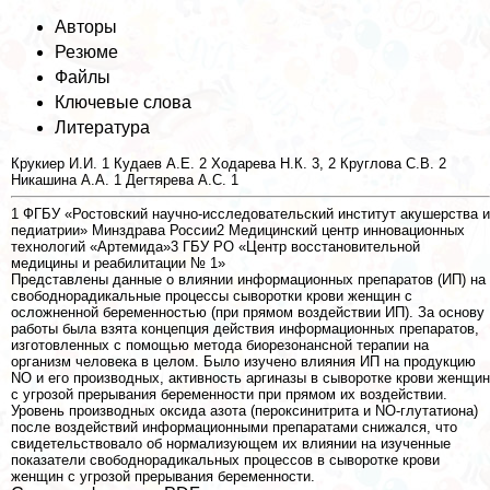
Авторы
Резюме
Файлы
Ключевые слова
Литература
Крукиер И.И.
1
Кудаев А.Е.
2
Ходарева Н.К.
3, 2
Круглова С.В.
2
Никашина А.А.
1
Дегтярева А.С.
1
1
ФГБУ «Ростовский научно-исследовательский институт акушерства и
педиатрии» Минздрава России
2
Медицинский центр инновационных
технологий «Артемида»
3
ГБУ РО «Центр восстановительной
медицины и реабилитации № 1»
Представлены данные о влиянии информационных препаратов (ИП) на
свободнорадикальные процессы сыворотки крови женщин с
осложненной беременностью (при прямом воздействии ИП). За основу
работы была взята концепция действия информационных препаратов,
изготовленных с помощью метода биорезонансной терапии на
организм человека в целом. Было изучено влияния ИП на продукцию
NO и его производных, активность аргиназы в сыворотке крови женщин
с угрозой прерывания беременности при прямом их воздействии.
Уровень производных оксида азота (пероксинитрита и NO-глутатиона)
после воздействий информационными препаратами снижался, что
свидетельствовало об нормализующем их влиянии на изученные
показатели свободнорадикальных процессов в сыворотке крови
женщин с угрозой прерывания беременности.