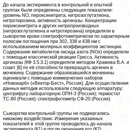
До начала эксперимента в контрольной и опытной
группах были определены следующие показатели:
уровень NO, пероксинитрита, нитрозоглутатиона,
нитротирозина, активность аргиназы. Концентрацию
пероксинитрита и других нитропроизводных
(нитрозоглутатиона и нитротирозина) определяли в
сыворотке крови спектрофотометрически по хаpaктерным
полосам поглощения при 302, 338 и 438 нм с
использованием молярных коэффициентов экстинции.
Содержание метаболитов оксида азота (NOх) определяли
с помощью классической реакции Грисса. Активность
аргиназы (КФ 3.5.3.1) определяли методом Храмова В.А. и
соавт. [6] по её способности превращать аргинин в
мочевину. Содержание образовавшейся мочевины
оценивали с помощью коммерческих наборов
«Новокарб» («Вектор-Бест», Россия). Для осуществления
данных методик использовали следующую аппаратуру:
центрифугу лабораторную ОПН-3 (Россия); термостат
ТС-80 (Россия); спектрофотометр СФ-20 (Россия).
Сыворотки контрольной группы не подвергались
никакому воздействию. Измерение указанных
показателей в этой группе проводилось до начала
эксперимента (К1) и после окончания его (К2).