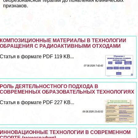
биорезонансной терапии до появления клинических
признаков.
КОМПОЗИЦИОННЫЕ МАТЕРИАЛЫ В ТЕХНОЛОГИИ
ОБРАЩЕНИЯ С РАДИОАКТИВНЫМИ ОТХОДАМИ
Статья в формате PDF 119 KB...
07 08 2026 7:42:43
РОЛЬ ДЕЯТЕЛЬНОСТНОГО ПОДХОДА В
СОВРЕМЕННЫХ ОБРАЗОВАТЕЛЬНЫХ ТЕХНОЛОГИЯХ
Статья в формате PDF 227 KB...
06 08 2026 15:43:53
ИННОВАЦИОННЫЕ ТЕХНОЛОГИИ В СОВРЕМЕННОМ
СПОРТЕ (монография)