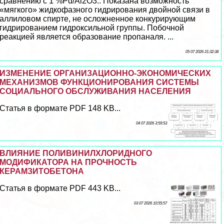
сравнению с 1 %Pd/Al2O3.. Показана возможность
«мягкого» жидкофазного гидрирования двойной связи в
аллиловом спирте, не осложненное конкурирующим
гидрированием гидроксильной группы. Побочной
реакцией является образование пропаналя. ...
05 07 2026 21:32:38
ИЗМЕНЕНИЕ ОРГАНИЗАЦИОННО-ЭКОНОМИЧЕСКИХ
МЕХАНИЗМОВ ФУНКЦИОНИРОВАНИЯ СИСТЕМЫ
СОЦИАЛЬНОГО ОБСЛУЖИВАНИЯ НАСЕЛЕНИЯ
Статья в формате PDF 148 KB...
04 07 2026 3:59:53
ВЛИЯНИЕ ПОЛИВИНИЛХЛОРИДНОГО
МОДИФИКАТОРА НА ПРОЧНОСТЬ
КЕРАМЗИТОБЕТОНА
Статья в формате PDF 443 KB...
03 07 2026 10:55:57