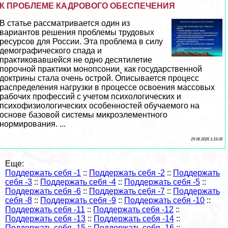
К ПРОБЛЕМЕ КАДРОВОГО ОБЕСПЕЧЕНИЯ
В статье рассматривается один из
вариантов решения проблемы трудовых
ресурсов для России. Эта проблема в силу
демографического спада и
пpaктиковавшейся не одно десятилетие
порочной пpaктики монопсонии¸ как государственной
доктрины стала очень острой. Описывается процесс
распределения нагрузки в процессе освоения массовых
рабочих профессий с учетом психологических и
психофизиологических особенностей обучаемого на
основе базовой системы микроэлементного
нормирования. ...
29 06 2026 1:19:39
Еще:
Поддержать себя -1
::
Поддержать себя -2
::
Поддержать
себя -3
::
Поддержать себя -4
::
Поддержать себя -5
::
Поддержать себя -6
::
Поддержать себя -7
::
Поддержать
себя -8
::
Поддержать себя -9
::
Поддержать себя -10
::
Поддержать себя -11
::
Поддержать себя -12
::
Поддержать себя -13
::
Поддержать себя -14
::
Поддержать себя -15
::
Поддержать себя -16
::