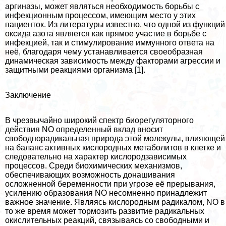
аргиназы, может являться необходимость борьбы с
инфекционным процессом, имеющим место у этих
пациенток. Из литературы известно, что одной из функций
оксида азота является как прямое участие в борьбе с
инфекцией, так и стимулирование иммунного ответа на
неё, благодаря чему устанавливается своеобразная
динамическая зависимость между факторами агрессии и
защитными реакциями организма [1].
Заключение
В чрезвычайно широкий спектр биорегуляторного
действия NO определенный вклад вносит
свободнорадикальная природа этой молекулы, влияющей
на баланс активных кислородных метаболитов в клетке и
следовательно на хаpaктер кислородзависимых
процессов. Среди биохимических механизмов,
обеспечивающих возможность донашивания
осложненной беременности при угрозе её прерывания,
усилению образования NO несомненно принадлежит
важное значение. Являясь кислородным радикалом, NO в
то же время может тормозить развитие радикальных
окислительных реакций, связываясь со свободными и