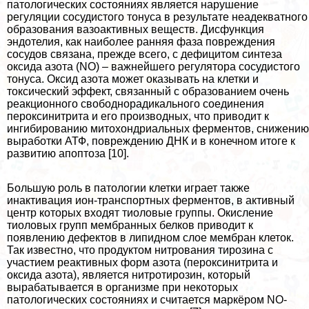
патологических состояниях является нарушение
регуляции сосудистого тонуса в результате неадекватного
образования вазоактивных веществ. Дисфункция
эндотелия, как наиболее ранняя фаза повреждения
сосудов связана, прежде всего, с дефицитом синтеза
оксида азота (NO) – важнейшего регулятора сосудистого
тонуса. Оксид азота может оказывать на клетки и
токсический эффект, связанный с образованием очень
реакционного свободнорадикального соединения
пероксинитрита и его производных, что приводит к
ингибированию митохондриальных ферментов, снижению
выработки АТФ, повреждению ДНК и в конечном итоге к
развитию апоптоза [10].
Большую роль в патологии клетки играет также
инактивация ион-трaнcпортных ферментов, в активный
центр которых входят тиоловые группы. Окисление
тиоловых групп мембранных белков приводит к
появлению дефектов в липидном слое мембран клеток.
Так известно, что продуктом нитрования тирозина с
участием реактивных форм азота (пероксинитрита и
оксида азота), является нитротирозин, который
выpaбатывается в организме при некоторых
патологических состояниях и считается маркёром NO-