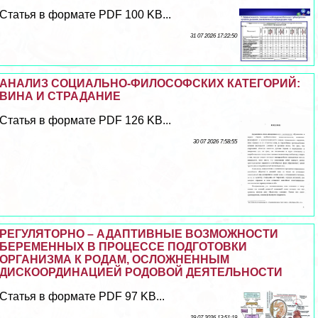
Статья в формате PDF 100 KB...
31 07 2026 17:22:50
АНАЛИЗ СОЦИАЛЬНО-ФИЛОСОФСКИХ КАТЕГОРИЙ:
ВИНА И СТРАДАНИЕ
Статья в формате PDF 126 KB...
30 07 2026 7:58:55
РЕГУЛЯТОРНО – АДАПТИВНЫЕ ВОЗМОЖНОСТИ
БЕРЕМЕННЫХ В ПРОЦЕССЕ ПОДГОТОВКИ
ОРГАНИЗМА К РОДАМ, ОСЛОЖНЕННЫМ
ДИСКООРДИНАЦИЕЙ РОДОВОЙ ДЕЯТЕЛЬНОСТИ
Статья в формате PDF 97 KB...
29 07 2026 13:51:19