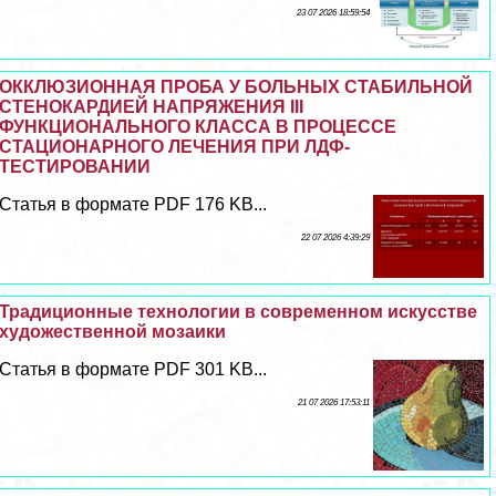
23 07 2026 18:59:54
ОККЛЮЗИОННАЯ ПРОБА У БОЛЬНЫХ СТАБИЛЬНОЙ
СТЕНОКАРДИЕЙ НАПРЯЖЕНИЯ III
ФУНКЦИОНАЛЬНОГО КЛАССА В ПРОЦЕССЕ
СТАЦИОНАРНОГО ЛЕЧЕНИЯ ПРИ ЛДФ-
ТЕСТИРОВАНИИ
Статья в формате PDF 176 KB...
22 07 2026 4:39:29
Традиционные технологии в современном искусстве
художественной мозаики
Статья в формате PDF 301 KB...
21 07 2026 17:53:11