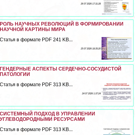
26 07 2026 17:31:28
РОЛЬ НАУЧНЫХ РЕВОЛЮЦИЙ В ФОРМИРОВАНИИ
НАУЧНОЙ КАРТИНЫ МИРА
Статья в формате PDF 241 KB...
25 07 2026 18:35:20
ГЕНДЕРНЫЕ АСПЕКТЫ СЕРДЕЧНО-СОСУДИСТОЙ
ПАТОЛОГИИ
Статья в формате PDF 313 KB...
24 07 2026 1:37:24
СИСТЕМНЫЙ ПОДХОД В УПРАВЛЕНИИ
УГЛЕВОДОРОДНЫМИ РЕСУРСАМИ
Статья в формате PDF 313 KB...