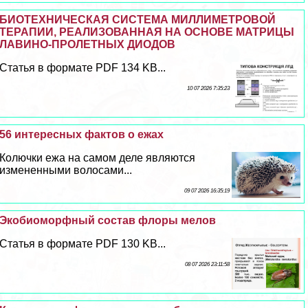
БИОТЕХНИЧЕСКАЯ СИСТЕМА МИЛЛИМЕТРОВОЙ
ТЕРАПИИ, РЕАЛИЗОВАННАЯ НА ОСНОВЕ МАТРИЦЫ
ЛАВИНО-ПРОЛЕТНЫХ ДИОДОВ
Статья в формате PDF 134 KB...
10 07 2026 7:35:23
56 интересных фактов о ежах
Колючки ежа на самом деле являются
измененными волосами...
09 07 2026 16:35:19
Экобиоморфный состав флоры мелов
Статья в формате PDF 130 KB...
08 07 2026 23:11:58