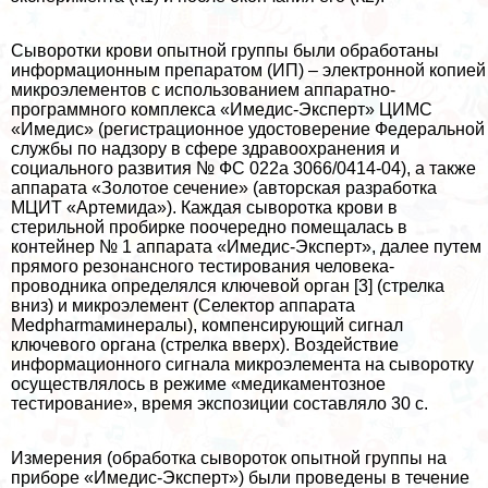
Сыворотки крови опытной группы были обработаны
информационным препаратом (ИП) – электронной копией
микроэлементов с использованием аппаратно-
программного комплекса «Имедис-Эксперт» ЦИМС
«Имедис» (регистрационное удостоверение Федеральной
службы по надзору в сфере здравоохранения и
социального развития № ФС 022а 3066/0414-04), а также
аппарата «Золотое сечение» (авторская разработка
МЦИТ «Артемида»). Каждая сыворотка крови в
стерильной пробирке поочередно помещалась в
контейнер № 1 аппарата «Имедис-Эксперт», далее путем
прямого резонансного тестирования человека-
проводника определялся ключевой орган [3] (стрелка
вниз) и микроэлемент (Селектор аппарата
Medpharmaминералы), компенсирующий сигнал
ключевого органа (стрелка вверх). Воздействие
информационного сигнала микроэлемента на сыворотку
осуществлялось в режиме «медикаментозное
тестирование», время экспозиции составляло 30 с.
Измерения (обработка сывороток опытной группы на
приборе «Имедис-Эксперт») были проведены в течение