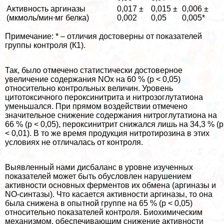
Активность аргиназы
0,017 ±
0,015 ±
0,006 ±
(мкмоль/мин∙мг белка)
0,002
0,05
0,005*
Примечание:
* – отличия достоверны от показателей
группы контроля (К1).
Так, было отмечено статистически достоверное
увеличение содержания NOх на 60 % (р < 0,05)
относительно контрольных величин. Уровень
цитотоксичного пероксинитрита и нитрозоглутатиона
уменьшался. При прямом воздействии отмечено
значительное снижение содержания нитроглутатиона на
66 % (р < 0,05), пероксинитрит снижался лишь на 34,3 % (р
< 0,01). В то же время продукция нитротирозина в этих
условиях не отличалась от контроля.
Выявленный нами дисбаланс в уровне изученных
показателей может быть обусловлен нарушением
активности основных ферментов их обмена (аргиназы и
NO-синтазы). Что касается активности аргиназы, то она
была снижена в опытной группе на 65 % (р < 0,05)
относительно показателей контроля. Биохимическим
механизмом, обеспечивающим снижение активности