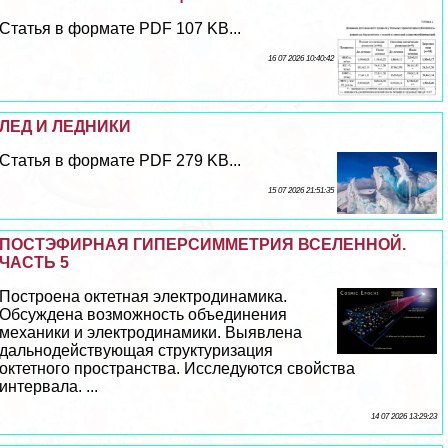
Статья в формате PDF 107 KB...
16 07 2026 10:40:42
ЛЕД И ЛЕДНИКИ
Статья в формате PDF 279 KB...
15 07 2026 21:51:35
ПОСТЭФИРНАЯ ГИПЕРСИММЕТРИЯ ВСЕЛЕННОЙ.
ЧАСТЬ 5
Построена октетная электродинамика.
Обсуждена возможность объединения
механики и электродинамики. Выявлена
дальнодействующая структуризация
октетного прострaнcтва. Исследуются свойства
интервала. ...
14 07 2026 13:29:23