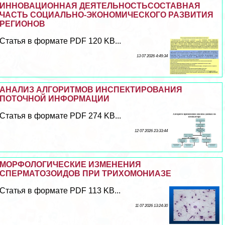
ИННОВАЦИОННАЯ ДЕЯТЕЛЬНОСТЬСОСТАВНАЯ
ЧАСТЬ СОЦИАЛЬНО-ЭКОНОМИЧЕСКОГО РАЗВИТИЯ
РЕГИОНОВ
Статья в формате PDF 120 KB...
13 07 2026 4:49:34
АНАЛИЗ АЛГОРИТМОВ ИНСПЕКТИРОВАНИЯ
ПОТОЧНОЙ ИНФОРМАЦИИ
Статья в формате PDF 274 KB...
12 07 2026 23:33:44
МОРФОЛОГИЧЕСКИЕ ИЗМЕНЕНИЯ
СПЕРМАТОЗОИДОВ ПРИ ТРИХОМОНИАЗЕ
Статья в формате PDF 113 KB...
11 07 2026 13:24:30