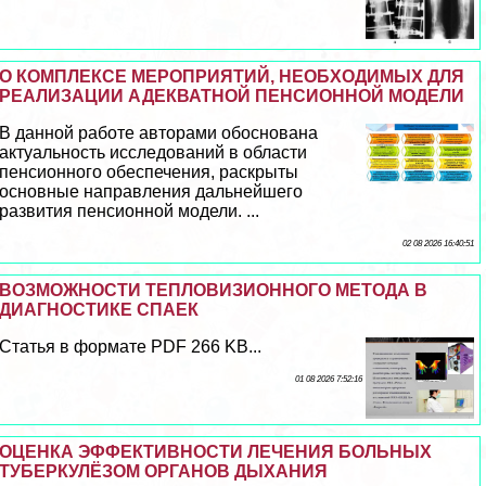
О КОМПЛЕКСЕ МЕРОПРИЯТИЙ, НЕОБХОДИМЫХ ДЛЯ
РЕАЛИЗАЦИИ АДЕКВАТНОЙ ПЕНСИОННОЙ МОДЕЛИ
В данной работе авторами обоснована
актуальность исследований в области
пенсионного обеспечения, раскрыты
основные направления дальнейшего
развития пенсионной модели. ...
02 08 2026 16:40:51
ВОЗМОЖНОСТИ ТЕПЛОВИЗИОННОГО МЕТОДА В
ДИАГНОСТИКЕ СПАЕК
Статья в формате PDF 266 KB...
01 08 2026 7:52:16
ОЦЕНКА ЭФФЕКТИВНОСТИ ЛЕЧЕНИЯ БОЛЬНЫХ
ТУБЕРКУЛЁЗОМ ОРГАНОВ ДЫХАНИЯ