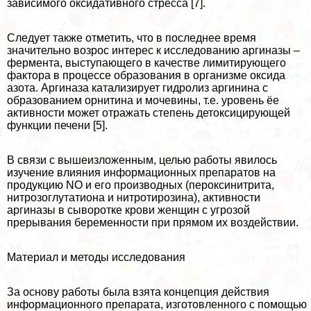
зависимого оксидативного стресса [7].
Следует также отметить, что в последнее время
значительно возрос интерес к исследованию аргиназы –
фермента, выступающего в качестве лимитирующего
фактора в процессе образования в организме оксида
азота. Аргиназа катализирует гидролиз аргинина с
образованием орнитина и мочевины, т.е. уровень ёе
активности может отражать степень детоксицирующей
функции печени [5].
В связи с вышеизложенным, целью работы явилось
изучение влияния информационных препаратов на
продукцию NO и его производных (пероксинитрита,
нитрозоглутатиона и нитротирозина), активности
аргиназы в сыворотке крови женщин с угрозой
прерывания беременности при прямом их воздействии.
Материал и методы исследования
За основу работы была взята концепция действия
информационного препарата, изготовленного с помощью