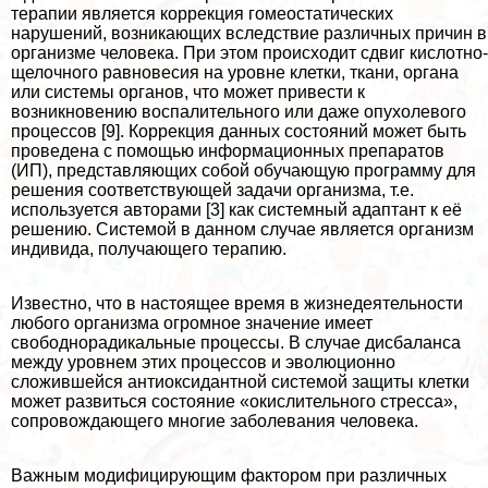
терапии является коррекция гомеостатических
нарушений, возникающих вследствие различных причин в
организме человека. При этом происходит сдвиг кислотно-
щелочного равновесия на уровне клетки, ткани, органа
или системы органов, что может привести к
возникновению воспалительного или даже опухолевого
процессов [9]. Коррекция данных состояний может быть
проведена с помощью информационных препаратов
(ИП), представляющих собой обучающую программу для
решения соответствующей задачи организма, т.е.
используется авторами [3] как системный адаптант к её
решению. Системой в данном случае является организм
индивида, получающего терапию.
Известно, что в настоящее время в жизнедеятельности
любого организма огромное значение имеет
свободнорадикальные процессы. В случае дисбаланса
между уровнем этих процессов и эволюционно
сложившейся антиоксидантной системой защиты клетки
может развиться состояние «окислительного стресса»,
сопровождающего многие заболевания человека.
Важным модифицирующим фактором при различных