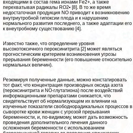
входящими в состав гема ионами Fe2+, а также
перехватывая радикалы RO2• [8]. В то же время
недостаточная продукция NO приводит к возникновению
внутриутробной гипоксии плода и к нарушению
нормального развития последнего, а также адаптации его
к внеутробному существованию [4].
Известно также, что определение уровня
высокотоксичного пероксинитрита [2] может являться
прогностическим критерием возникновения угрозы
прерывания беременности (его повышение относительно
нормальных величин).
Резюмируя полученные данные, можно констатировать
тот факт, что концентрация производных оксида азота
(пероксинитрита и NO-глутатиона) после воздействий
информационными препаратами снижается, что
свидетельствует об нормализующем их влиянии на
изученные показатели свободнорадикальных процессов в
сыворотке крови женщин с угрозой прерывания
беременности, и, по-видимому, может дать возможность
проведения дополнительного лечения данного
осложнения беременности с использованием