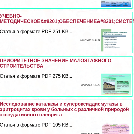
УЧЕБНО-
МЕТОДИЧЕСКОЕ&#8201;ОБЕСПЕЧЕНИЕ&#8201;СИСТЕ
Статья в формате PDF 251 KB...
08 07 2026 14:54:28
ПРИОРИТЕТНОЕ ЗНАЧЕНИЕ МАЛОЭТАЖНОГО
СТРОИТЕЛЬСТВА
Статья в формате PDF 275 KB...
07 07 2026 7:16:23
Исследование каталазы и супероксиддисмутазы в
эритроцитах крови у больных с различной природой
экссудативного плеврита
Статья в формате PDF 105 KB...
06 07 2026 8:35:43