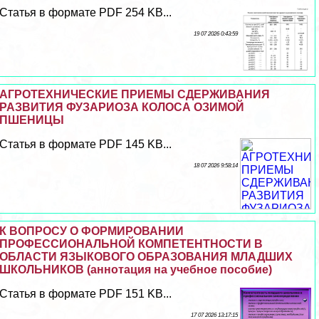
Статья в формате PDF 254 KB...
19 07 2026 0:43:59
АГРОТЕХНИЧЕСКИЕ ПРИЕМЫ СДЕРЖИВАНИЯ
РАЗВИТИЯ ФУЗАРИОЗА КОЛОСА ОЗИМОЙ
ПШЕНИЦЫ
Статья в формате PDF 145 KB...
18 07 2026 9:58:14
К ВОПРОСУ О ФОРМИРОВАНИИ
ПРОФЕССИОНАЛЬНОЙ КОМПЕТЕНТНОСТИ В
ОБЛАСТИ ЯЗЫКОВОГО ОБРАЗОВАНИЯ МЛАДШИХ
ШКОЛЬНИКОВ (аннотация на учебное пособие)
Статья в формате PDF 151 KB...
17 07 2026 13:17:15