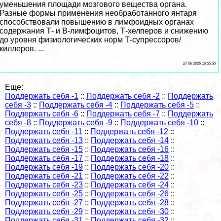
уменьшения площади мозгового вещества органа.
Разные формы применения необработанного янтаря
способствовали повышению в лимфоидных органах
содержания Т- и В-лимфоцитов, Т-хелперов и снижению
до уровня физиологических норм Т-супрессоров/
киллеров. ...
27 06 2026 16:55:50
Еще:
Поддержать себя -1
::
Поддержать себя -2
::
Поддержать
себя -3
::
Поддержать себя -4
::
Поддержать себя -5
::
Поддержать себя -6
::
Поддержать себя -7
::
Поддержать
себя -8
::
Поддержать себя -9
::
Поддержать себя -10
::
Поддержать себя -11
::
Поддержать себя -12
::
Поддержать себя -13
::
Поддержать себя -14
::
Поддержать себя -15
::
Поддержать себя -16
::
Поддержать себя -17
::
Поддержать себя -18
::
Поддержать себя -19
::
Поддержать себя -20
::
Поддержать себя -21
::
Поддержать себя -22
::
Поддержать себя -23
::
Поддержать себя -24
::
Поддержать себя -25
::
Поддержать себя -26
::
Поддержать себя -27
::
Поддержать себя -28
::
Поддержать себя -29
::
Поддержать себя -30
::
Поддержать себя -31
::
Поддержать себя -32
::