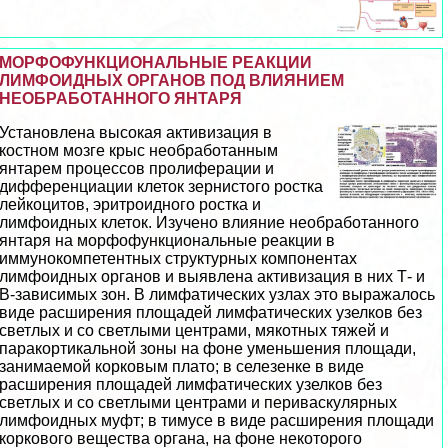
МОРФОФУНКЦИОНАЛЬНЫЕ РЕАКЦИИ
ЛИМФОИДНЫХ ОРГАНОВ ПОД ВЛИЯНИЕМ
НЕОБРАБОТАННОГО ЯНТАРЯ
Установлена высокая активизация в
костном мозге крыс необработанным
янтарем процессов пролиферации и
дифференциации клеток зернистого ростка
лейкоцитов, эритроидного ростка и
лимфоидных клеток. Изучено влияние необработанного
янтаря на морфофункциональные реакции в
иммунокомпетентных структурных компонентах
лимфоидных органов и выявлена активизация в них Т- и
В-зависимых зон. В лимфатических узлах это выражалось
виде расширения площадей лимфатических узелков без
светлых и со светлыми центрами, мякотных тяжей и
паpaкортикальной зоны на фоне уменьшения площади,
занимаемой корковым плато; в селезенке в виде
расширения площадей лимфатических узелков без
светлых и со светлыми центрами и периваскулярных
лимфоидных муфт; в тимусе в виде расширения площади
коркового вещества органа, на фоне некоторого