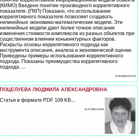
(КИМО) Введено понятие производного коррелятивного
показателя. (ПКП) Показано, что использование
коррелятивного показателя позволяет создавать
нелинейные экономико-математические модели. Эти
нелинейные модели дают более точное описание
изменения стоимости комплексов из разных объектов при
существенном влиянии коньюнктурных факторов.
Раскрыты основы коррелятивного подхода как
инструмента описания, анализа и экономической оценки.
Приведены примеры использования коррелятивного
подхода. Показаны преимущества коррелятивного
подхода. ...
01 08 2026 20:57:22
ПОЦЕЛУЕВА ЛЮДМИЛА АЛЕКСАНДРОВНА
Статья в формате PDF 109 KB...
31 07 2026 3:20:26