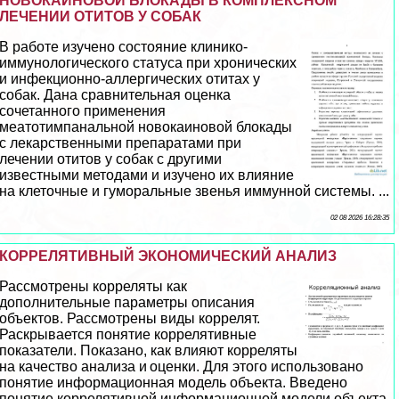
НОВОКАИНОВОЙ БЛОКАДЫ В КОМПЛЕКСНОМ
ЛЕЧЕНИИ ОТИТОВ У СОБАК
В работе изучено состояние клинико-
иммунологического статуса при хронических
и инфекционно-аллергических отитах у
собак. Дана сравнительная оценка
сочетанного применения
меатотимпaнaльной новокаиновой блокады
с лекарственными препаратами при
лечении отитов у собак с другими
известными методами и изучено их влияние
на клеточные и гумopaльные звенья иммунной системы. ...
02 08 2026 16:28:35
КОРРЕЛЯТИВНЫЙ ЭКОНОМИЧЕСКИЙ АНАЛИЗ
Рассмотрены корреляты как
дополнительные параметры описания
объектов. Рассмотрены виды коррелят.
Раскрывается понятие коррелятивные
показатели. Показано, как влияют корреляты
на качество анализа и оценки. Для этого использовано
понятие информационная модель объекта. Введено
понятие коррелятивной информационной модели объекта