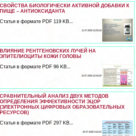
СВОЙСТВА БИОЛОГИЧЕСКИ АКТИВНОЙ ДОБАВКИ К
ПИЩЕ – АНТИОКСИДАНТА
Статья в формате PDF 119 KB...
11 07 2026 16:55:18
ВЛИЯНИЕ РЕНТГЕНОВСКИХ ЛУЧЕЙ НА
ЭПИТЕЛИОЦИТЫ КОЖИ ГОЛОВЫ
Статья в формате PDF 96 KB...
10 07 2026 22:54:29
СРАВНИТЕЛЬНЫЙ АНАЛИЗ ДВУХ МЕТОДОВ
ОПРЕДЕЛЕНИЯ ЭФФЕКТИВНОСТИ ЭЦОР
(ЭЛЕКТРОННЫХ ЦИФРОВЫХ ОБРАЗОВАТЕЛЬНЫХ
РЕСУРСОВ)
Статья в формате PDF 297 KB...
09 07 2026 9:16:43