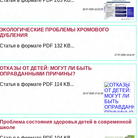
Статья в формате PDF 203 KB...
28 07 2026 10:22:25
ЭКОЛОГИЧЕСКИЕ ПРОБЛЕМЫ ХРОМОВОГО
ДУБЛЕНИЯ
Статья в формате PDF 132 KB...
27 07 2026 19:11:47
ОТКАЗЫ ОТ ДЕТЕЙ: МОГУТ ЛИ БЫТЬ
ОПРАВДАННЫМИ ПРИЧИНЫ?
Статья в формате PDF 114 KB...
26 07 2026 17:11:34
Проблема состояния здоровья детей в современной
школе
Статья в формате PDF 104 KB...