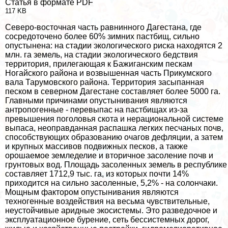
Статья в формате PDF
117 KB
Северо-восточная часть равнинного Дагестана, где
сосредоточено более 60% зимних пастбищ, сильно
опустынена: на стадии экологического риска находятся 2
млн. га земель, на стадии экологического бедствия
территория, прилегающая к Бажиганским пескам
Ногайского района и возвышенная часть Прикумского
вала Тарумовского района. Территория засыпанная
песком в северном Дагестане составляет более 5000 га.
Главными причинами опустынивания являются
антропогенные - перевыпас на пастбищах из-за
превышения поголовья скота и нерациональной системе
выпаса, неоправданная распашка легких песчаных почв,
способствующих образованию очагов дефляции, а затем
и крупных массивов подвижных песков, а также
орошаемое земледелие и вторичное засоление почв и
грунтовых вод. Площадь засоленных земель в республике
составляет 1712,9 тыс. га, из которых почти 14%
приходится на сильно засоленные, 5,2% - на солончаки.
Мощным фактором опустынивания являются
техногенные воздействия на весьма чувствительные,
неустойчивые аридные экосистемы. Это разведочное и
эксплуатационное бурение, сеть бессистемных дорог,