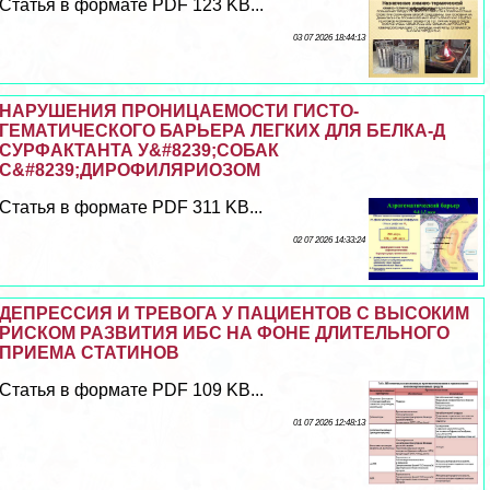
Статья в формате PDF 123 KB...
03 07 2026 18:44:13
НАРУШЕНИЯ ПРОНИЦАЕМОСТИ ГИСТО-
ГЕМАТИЧЕСКОГО БАРЬЕРА ЛЕГКИХ ДЛЯ БЕЛКА-Д
СУРФАКТАНТА У&#8239;СОБАК
С&#8239;ДИРОФИЛЯРИОЗОМ
Статья в формате PDF 311 KB...
02 07 2026 14:33:24
ДЕПРЕССИЯ И ТРЕВОГА У ПАЦИЕНТОВ С ВЫСОКИМ
РИСКОМ РАЗВИТИЯ ИБС НА ФОНЕ ДЛИТЕЛЬНОГО
ПРИЕМА СТАТИНОВ
Статья в формате PDF 109 KB...
01 07 2026 12:48:13