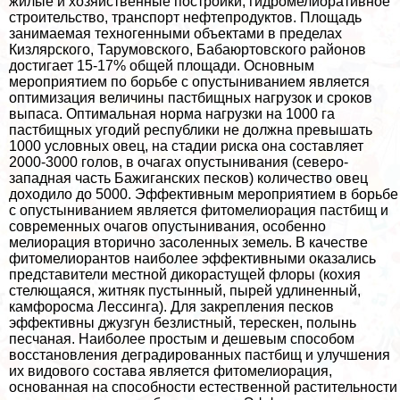
жилые и хозяйственные постройки, гидромелиоративное
строительство, трaнcпорт нефтепродуктов. Площадь
занимаемая техногенными объектами в пределах
Кизлярского, Тарумовского, Бабаюртовского районов
достигает 15-17% общей площади. Основным
мероприятием по борьбе с опустыниванием является
оптимизация величины пастбищных нагрузок и сроков
выпаса. Оптимальная норма нагрузки на 1000 га
пастбищных угодий республики не должна превышать
1000 условных овец, на стадии риска она составляет
2000-3000 голов, в очагах опустынивания (северо-
западная часть Бажиганских песков) количество овец
доходило до 5000. Эффективным мероприятием в борьбе
с опустыниванием является фитомелиорация пастбищ и
современных очагов опустынивания, особенно
мелиорация вторично засоленных земель. В качестве
фитомелиорантов наиболее эффективными оказались
представители местной дикорастущей флоры (кохия
стелющаяся, житняк пустынный, пырей удлиненный,
камфоросма Лессинга). Для закрепления песков
эффективны джузгун безлистный, терескен, полынь
песчаная. Наиболее простым и дешевым способом
восстановления деградированных пастбищ и улучшения
их видового состава является фитомелиорация,
основанная на способности естественной растительности