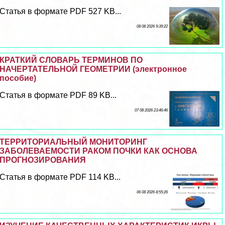
Статья в формате PDF 527 KB...
08 08 2026 9:39:22
КРАТКИЙ СЛОВАРЬ ТЕРМИНОВ ПО
НАЧЕРТАТЕЛЬНОЙ ГЕОМЕТРИИ (электронное
пособие)
Статья в формате PDF 89 KB...
07 08 2026 23:46:46
ТЕРРИТОРИАЛЬНЫЙ МОНИТОРИНГ
ЗАБОЛЕВАЕМОСТИ РАКОМ ПОЧКИ КАК ОСНОВА
ПРОГНОЗИРОВАНИЯ
Статья в формате PDF 114 KB...
06 08 2026 8:55:26