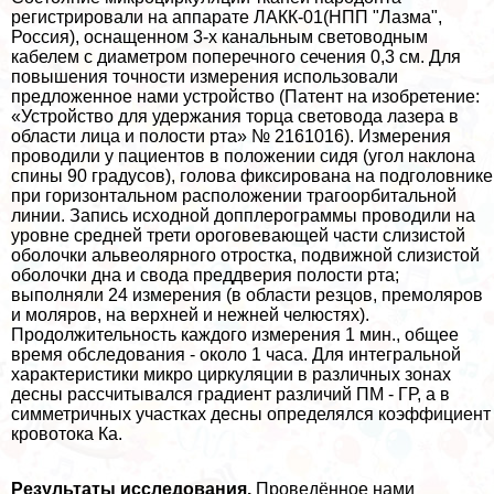
регистрировали на аппарате ЛАКК-01(НПП "Лазма",
Россия), оснащенном 3-х кaнaльным световодным
кабелем с диаметром поперечного сечения 0,3 см. Для
повышения точности измерения использовали
предложенное нами устройство (Патент на изобретение:
«Устройство для удержания торца световода лазера в
области лица и полости рта» № 2161016). Измерения
проводили у пациентов в положении сидя (угол наклона
спины 90 градусов), голова фиксирована на подголовнике
при горизонтальном расположении трагоорбитальной
линии. Запись исходной допплерограммы проводили на
уровне средней трети ороговевающей части слизистой
оболочки альвеолярного отростка, подвижной слизистой
оболочки дна и свода преддверия полости рта;
выполняли 24 измерения (в области резцов, премоляров
и моляров, на верхней и нежней челюстях).
Продолжительность каждого измерения 1 мин., общее
время обследования - около 1 часа. Для интегральной
хаpaктеристики микро циркуляции в различных зонах
десны рассчитывался градиент различий ПМ - ГР, а в
симметричных участках десны определялся коэффициент
кровотока Ка.
Результаты исследования.
Проведённое нами