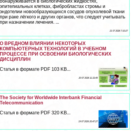
обнаруживается в биологических жидкостях,
эпителиальных клетках, фибробластах стромы и
эндотелии новообразующихся сосудов опухолевой ткани
при paке лёгкого и других органов, что следует учитывать
при назначении лечения. ...
21 07 2026 7:10:27
О ВРЕДНОМ ВЛИЯНИИ НЕКОТОРЫХ
КОМПЬЮТЕРНЫХ ТЕХНОЛОГИЙ В УЧЕБНОМ
ПРОЦЕССЕ ПРИ ОСВОЕНИИ БИОЛОГИЧЕСКИХ
ДИСЦИПЛИН
Статья в формате PDF 103 KB...
20 07 2026 11:33:49
The Society for Worldwide Interbank Financial
Telecommunication
Статья в формате PDF 320 KB...
19 07 2026 20:47:27