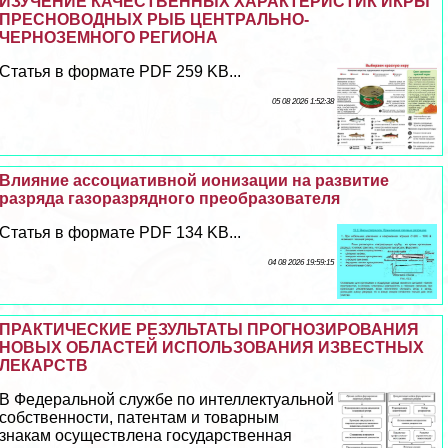
ИЗУЧЕНИЕ КАЧЕСТВЕННЫХ ХАРАКТЕРИСТИК ИКРЫ
ПРЕСНОВОДНЫХ РЫБ ЦЕНТРАЛЬНО-
ЧЕРНОЗЕМНОГО РЕГИОНА
Статья в формате PDF 259 KB...
05 08 2026 1:52:38
Влияние ассоциативной ионизации на развитие
разряда газоразрядного преобразователя
Статья в формате PDF 134 KB...
04 08 2026 19:59:15
ПРАКТИЧЕСКИЕ РЕЗУЛЬТАТЫ ПРОГНОЗИРОВАНИЯ
НОВЫХ ОБЛАСТЕЙ ИСПОЛЬЗОВАНИЯ ИЗВЕСТНЫХ
ЛЕКАРСТВ
В Федеральной службе по интеллектуальной
собственности, патентам и товарным
знакам осуществлена государственная