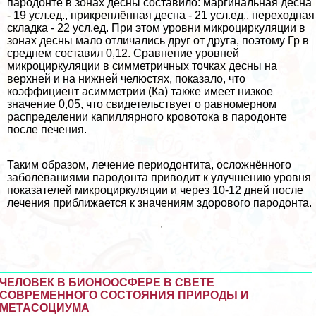
пародонте в зонах десны составило: маргинальная десна
- 19 усл.ед., прикреплённая десна - 21 усл.ед., переходная
складка - 22 усл.ед. При этом уровни микроциркуляции в
зонах десны мало отличались друг от друга, поэтому Гр в
среднем составил 0,12. Сравнение уровней
микроциркуляции в симметричных точках десны на
верхней и на нижней челюстях, показало, что
коэффициент асимметрии (Ка) также имеет низкое
значение 0,05, что свидетельствует о равномерном
распределении капиллярного кровотока в пародонте
после печения.
Таким образом, лечение периодонтита, осложнённого
заболеваниями пародонта приводит к улучшению уровня
показателей микроциркуляции и через 10-12 дней после
лечения приближается к значениям здорового пародонта.
ЧЕЛОВЕК В БИОНООСФЕРЕ В СВЕТЕ
СОВРЕМЕННОГО СОСТОЯНИЯ ПРИРОДЫ И
МЕТАСОЦИУМА