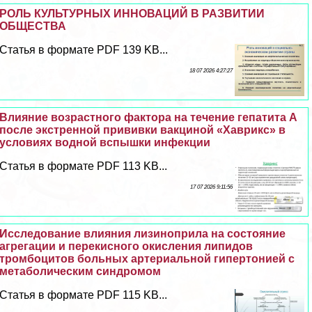
РОЛЬ КУЛЬТУРНЫХ ИННОВАЦИЙ В РАЗВИТИИ
ОБЩЕСТВА
Статья в формате PDF 139 KB...
18 07 2026 4:27:27
Влияние возрастного фактора на течение гепатита А
после экстренной прививки вакциной «Хаврикс» в
условиях водной вспышки инфекции
Статья в формате PDF 113 KB...
17 07 2026 9:11:56
Исследование влияния лизиноприла на состояние
агрегации и перекисного окисления липидов
тромбоцитов больных артериальной гипертонией с
метаболическим синдромом
Статья в формате PDF 115 KB...