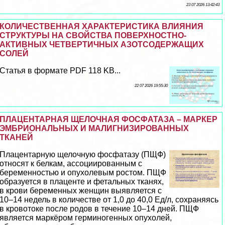
23 07 2026 13:42:43
КОЛИЧЕСТВЕННАЯ ХАРАКТЕРИСТИКА ВЛИЯНИЯ
СТРУКТУРЫ НА СВОЙСТВА ПОВЕРХНОСТНО-
АКТИВНЫХ ЧЕТВЕРТИЧНЫХ АЗОТСОДЕРЖАЩИХ
СОЛЕЙ
Статья в формате PDF 118 KB...
22 07 2026 19:55:30
ПЛАЦЕНТАРНАЯ ЩЕЛОЧНАЯ ФОСФАТАЗА – МАРКЕР
ЭМБРИОНАЛЬНЫХ И МАЛИГНИЗИРОВАННЫХ
ТКАНЕЙ
Плацентарную щелочную фосфатазу (ПЩФ)
относят к белкам, ассоциированным с
беременностью и опухолевым ростом. ПЩФ
образуется в плаценте и фетальных тканях,
в крови беременных женщин выявляется с
10–14 недель в количестве от 1,0 до 40,0 Ед/л, сохраняясь
в кровотоке после родов в течение 10–14 дней. ПЩФ
является маркёром герминогенных опухолей,