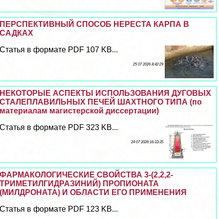
ПЕРСПЕКТИВНЫЙ СПОСОБ НЕРЕСТА КАРПА В
САДКАХ
Статья в формате PDF 107 KB...
25 07 2026 8:42:29
НЕКОТОРЫЕ АСПЕКТЫ ИСПОЛЬЗОВАНИЯ ДУГОВЫХ
СТАЛЕПЛАВИЛЬНЫХ ПЕЧЕЙ ШАХТНОГО ТИПА (по
материалам магистерской диссертации)
Статья в формате PDF 323 KB...
24 07 2026 16:33:35
ФАРМАКОЛОГИЧЕСКИЕ СВОЙСТВА 3-(2,2,2-
ТРИМЕТИЛГИДРАЗИНИЙ) ПРОПИОНАТА
(МИЛДРОНАТА) И ОБЛАСТИ ЕГО ПРИМЕНЕНИЯ
Статья в формате PDF 123 KB...