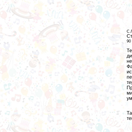
С.
Ст
90
Те
ди
не
Фа
ис
пе
те
Пр
ми
ум
Та
те