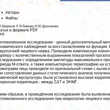
Авторы
Файлы
Л.Широков
Л.Я.Лившиц
Н.Ю.Джаганова
атья в формате PDF
 KB
пловизионное исследование - ценный дополнительный мет
намического наблюдения за восстановлением их функции. 
вропатией лицевого нерва. Проводили комплексную клини
рберу с количественным выражением показателей прозоп
следование с определением амплитуды максимального про
риода М-ответа, а также компьютерную термографию на у
рмограмм лица проводили по оригинальной схеме с вычисл
и сопоставлении данных статистического анализа полученн
мической мускулатуры была установлена высокая коррел
еренная корреляция - между ΣΔT и ЭНМГ.
ким образом, в проведённом исследовании была выявлена
пловизионного исследования при невропатии лицевого нер