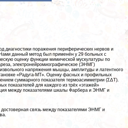
од диагностики поражения периферических нервов и
Нами данный метод был применён у 29 больных с
ческую оценку функции мимической мускулатуры по
ареза, электронейромиографическое (ЭНМГ)
извольного напряжения мышцы, амплитуды и латентного
становке «Радуга-МТ». Оценку фасных и профильных
ением суммарного показателя термоасимметрии (ΣΔT).
ых показателей для каждого из трёх «этажей»
яция между показателями шкалы Фарбера и ЭНМГ и
 достоверная связь между показателями ЭНМГ и
ва.