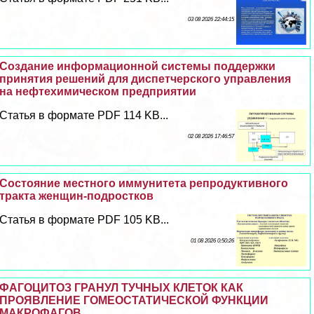
03 08 2026 22:44:15
Создание информационной системы поддержки
принятия решений для диспетчерского управления
на нефтехимическом предприятии
Статья в формате PDF 114 KB...
02 08 2026 17:46:57
Состояние местного иммунитета репродуктивного
тpaкта женщин-подростков
Статья в формате PDF 105 KB...
01 08 2026 0:50:26
ФАГОЦИТОЗ ГРАНУЛ ТУЧНЫХ КЛЕТОК КАК
ПРОЯВЛЕНИЕ ГОМЕОСТАТИЧЕСКОЙ ФУНКЦИИ
МАКРОФАГОВ