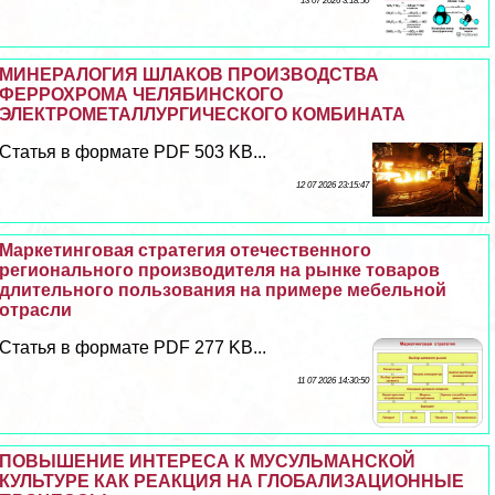
13 07 2026 3:18:50
МИНЕРАЛОГИЯ ШЛАКОВ ПРОИЗВОДСТВА
ФЕРРОХРОМА ЧЕЛЯБИНСКОГО
ЭЛЕКТРОМЕТАЛЛУРГИЧЕСКОГО КОМБИНАТА
Статья в формате PDF 503 KB...
12 07 2026 23:15:47
Маркетинговая стратегия отечественного
регионального производителя на рынке товаров
длительного пользования на примере мебельной
отрасли
Статья в формате PDF 277 KB...
11 07 2026 14:30:50
ПОВЫШЕНИЕ ИНТЕРЕСА К МУСУЛЬМАНСКОЙ
КУЛЬТУРЕ КАК РЕАКЦИЯ НА ГЛОБАЛИЗАЦИОННЫЕ