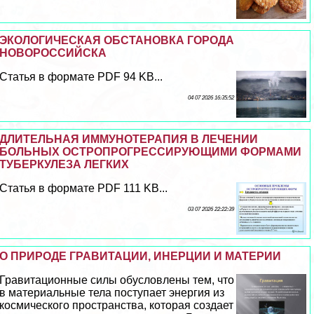
ЭКОЛОГИЧЕСКАЯ ОБСТАНОВКА ГОРОДА
НОВОРОССИЙСКА
Статья в формате PDF 94 KB...
04 07 2026 16:35:52
ДЛИТЕЛЬНАЯ ИММУНОТЕРАПИЯ В ЛЕЧЕНИИ
БОЛЬНЫХ ОСТРОПРОГРЕССИРУЮЩИМИ ФОРМАМИ
ТУБЕРКУЛЕЗА ЛЕГКИХ
Статья в формате PDF 111 KB...
03 07 2026 22:22:39
О ПРИРОДЕ ГРАВИТАЦИИ, ИНЕРЦИИ И МАТЕРИИ
Гравитационные силы обусловлены тем, что
в материальные тела поступает энергия из
космического прострaнcтва, которая создает