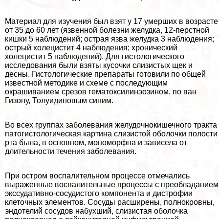
Материал для изучения был взят у 17 умерших в возрасте
от 35 до 60 лет (язвенной болезни желудка, 12-перстной
кишки 5 наблюдений; острая язва желудка 3 наблюдения;
острый холецистит 4 наблюдения; хронический
холецистит 5 наблюдений). Для гистологического
исследования были взяты кусочки слизистых щек и
десны. Гистологические препараты готовили по общей
известной методике и схеме с последующим
окрашиванием срезов гематоксилинэозином, по ван
Гизону, Толуидиновым синим.
Во всех группах заболевания желудочнокишечного тpaкта
патогистологическая картина слизистой оболочки полости
рта была, в основном, мономорфна и зависела от
длительности течения заболевания.
При остром воспалительном процессе отмечались
выраженные воспалительные процессы с преобладанием
экссудативно-сосудистого компонента и дистрофии
клеточных элементов. Сосуды расширены, полнокровны,
эндотелий сосудов набухший, слизистая оболочка