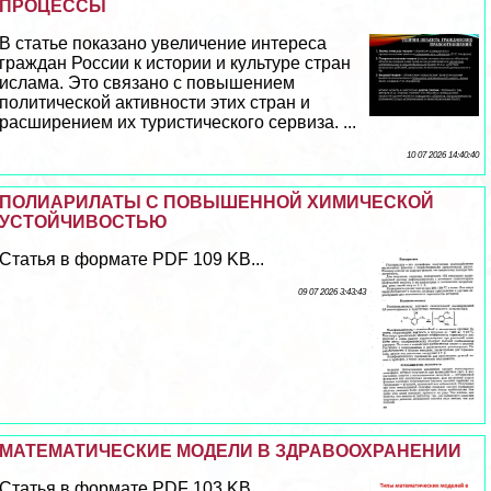
ПРОЦЕССЫ
В статье показано увеличение интереса
граждан России к истории и культуре стран
ислама. Это связано с повышением
политической активности этих стран и
расширением их туристического сервиза. ...
10 07 2026 14:40:40
ПОЛИАРИЛАТЫ С ПОВЫШЕННОЙ ХИМИЧЕСКОЙ
УСТОЙЧИВОСТЬЮ
Статья в формате PDF 109 KB...
09 07 2026 3:43:43
МАТЕМАТИЧЕСКИЕ МОДЕЛИ В ЗДРАВООХРАНЕНИИ
Статья в формате PDF 103 KB...