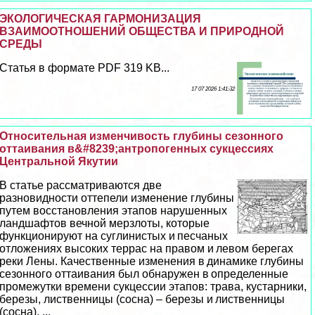
ЭКОЛОГИЧЕСКАЯ ГАРМОНИЗАЦИЯ
ВЗАИМООТНОШЕНИЙ ОБЩЕСТВА И ПРИРОДНОЙ
СРЕДЫ
Статья в формате PDF 319 KB...
17 07 2026 1:41:32
Относительная изменчивость глубины сезонного
оттаивания в&#8239;антропогенных сукцессиях
Центральной Якутии
В статье рассматриваются две
разновидности оттепели изменение глубины
путем восстановления этапов нарушенных
ландшафтов вечной мерзлоты, которые
функционируют на суглинистых и песчаных
отложениях высоких террас на правом и левом берегах
реки Лены. Качественные изменения в динамике глубины
сезонного оттаивания был обнаружен в определенные
промежутки времени сукцессии этапов: трава, кустарники,
березы, лиственницы (сосна) – березы и лиственницы
(сосна). ...