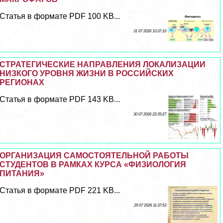
Статья в формате PDF 100 KB...
31 07 2026 10:37:10
СТРАТЕГИЧЕСКИЕ НАПРАВЛЕНИЯ ЛОКАЛИЗАЦИИ
НИЗКОГО УРОВНЯ ЖИЗНИ В РОССИЙСКИХ
РЕГИОНАХ
Статья в формате PDF 143 KB...
30 07 2026 22:35:27
ОРГАНИЗАЦИЯ САМОСТОЯТЕЛЬНОЙ РАБОТЫ
СТУДЕНТОВ В РАМКАХ КУРСА «ФИЗИОЛОГИЯ
ПИТАНИЯ»
Статья в формате PDF 221 KB...
29 07 2026 11:37:53