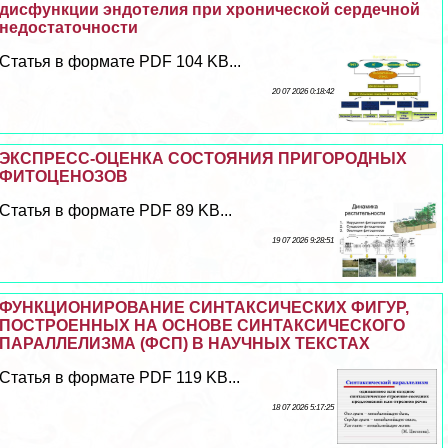
дисфункции эндотелия при хронической сердечной
недостаточности
Статья в формате PDF 104 KB...
20 07 2026 0:18:42
ЭКСПРЕСС-ОЦЕНКА СОСТОЯНИЯ ПРИГОРОДНЫХ
ФИТОЦЕНОЗОВ
Статья в формате PDF 89 KB...
19 07 2026 9:28:51
ФУНКЦИОНИРОВАНИЕ СИНТАКСИЧЕСКИХ ФИГУР,
ПОСТРОЕННЫХ НА ОСНОВЕ СИНТАКСИЧЕСКОГО
ПАРАЛЛЕЛИЗМА (ФСП) В НАУЧНЫХ ТЕКСТАХ
Статья в формате PDF 119 KB...
18 07 2026 5:17:25