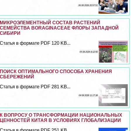
06 08 2026 20:57:51
МИКРОЭЛЕМЕНТНЫЙ СОСТАВ РАСТЕНИЙ
СЕМЕЙСТВА BORAGINACEAE ФЛОРЫ ЗАПАДНОЙ
СИБИРИ
Статья в формате PDF 120 KB...
05 08 2026 8:12:50
ПОИСК ОПТИМАЛЬНОГО СПОСОБА ХРАНЕНИЯ
СБЕРЕЖЕНИЙ
Статья в формате PDF 281 KB...
04 08 2026 11:17:38
К ВОПРОСУ О ТРАНСФОРМАЦИИ НАЦИОНАЛЬНЫХ
ЦЕННОСТЕЙ КИТАЯ В УСЛОВИЯХ ГЛОБАЛИЗАЦИИ
Статья в формате PDF 251 KB...