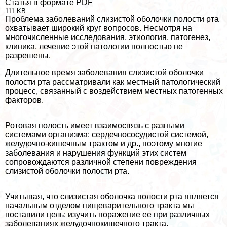
Статья в формате PDF
111 KB
Проблема заболеваний слизистой оболочки полости рта
охватывает широкий круг вопросов. Несмотря на
многочисленные исследования, этиология, патогенез,
клиника, лечение этой патологии полностью не
разрешены.
Длительное время заболевания слизистой оболочки
полости рта рассматривали как местный патологический
процесс, связанный с воздействием местных патогенных
факторов.
Ротовая полость имеет взаимосвязь с разными
системами организма: сердечнососудистой системой,
желудочно-кишечным тpaктом и др., поэтому многие
заболевания и нарушения функций этих систем
сопровождаются различной степени повреждения
слизистой оболочки полости рта.
Учитывая, что слизистая оболочка полости рта является
начальным отделом пищеварительного тpaкта мы
поставили цель: изучить поражение ее при различных
заболеваниях желудочнокишечного тpaкта.