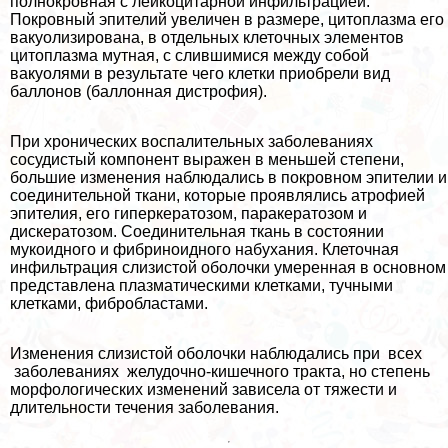
полнокровная с лейкоцитарной инфильтрацией.
Покровный эпителий увеличен в размере, цитоплазма его
вакуолизирована, в отдельных клеточных элементов
цитоплазма мутная, с слившимися между собой
вакуолями в результате чего клетки приобрели вид
баллонов (баллонная дистрофия).
При хронических воспалительных заболеваниях
сосудистый компонент выражен в меньшей степени,
большие изменения наблюдались в покровном эпителии и
соединительной ткани, которые проявлялись атрофией
эпителия, его гиперкератозом, паpaкератозом и
дискератозом. Соединительная ткань в состоянии
мукоидного и фибриноидного набухания. Клеточная
инфильтрация слизистой оболочки умеренная в основном
представлена плазматическими клетками, тучными
клетками, фибробластами.
Изменения слизистой оболочки наблюдались при всех
заболеваниях желудочно-кишечного тpaкта, но степень
морфологических изменений зависела от тяжести и
длительности течения заболевания.