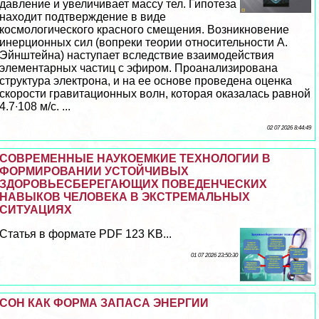
давление и увеличивает массу тел. Гипотеза
находит подтверждение в виде
космологического красного смещения. Возникновение
инерционных сил (вопреки теории относительности А.
Эйнштейна) наступает вследствие взаимодействия
элементарных частиц с эфиром. Проанализирована
структура электрона, и на ее основе проведена оценка
скорости гравитационных волн, которая оказалась равной
4.7∙108 м/с. ...
02 07 2026 8:44:49
СОВРЕМЕННЫЕ НАУКОЕМКИЕ ТЕХНОЛОГИИ В
ФОРМИРОВАНИИ УСТОЙЧИВЫХ
ЗДОРОВЬЕСБЕРЕГАЮЩИХ ПОВЕДЕНЧЕСКИХ
НАВЫКОВ ЧЕЛОВЕКА В ЭКСТРЕМАЛЬНЫХ
СИТУАЦИЯХ
Статья в формате PDF 123 KB...
01 07 2026 23:50:30
СОН КАК ФОРМА ЗАПАСА ЭНЕРГИИ