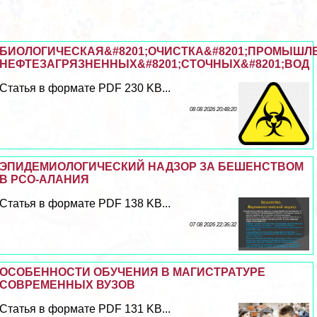
БИОЛОГИЧЕСКАЯ&#8201;ОЧИСТКА&#8201;ПРОМЫШ
НЕФТЕЗАГРЯЗНЕННЫХ&#8201;СТОЧНЫХ&#8201;ВОД
Статья в формате PDF 230 KB...
08 08 2026 20:48:20
ЭПИДЕМИОЛОГИЧЕСКИЙ НАДЗОР ЗА БЕШЕНСТВОМ
В РСО-АЛАНИЯ
Статья в формате PDF 138 KB...
07 08 2026 22:36:32
ОСОБЕННОСТИ ОБУЧЕНИЯ В МАГИСТРАТУРЕ
СОВРЕМЕННЫХ ВУЗОВ
Статья в формате PDF 131 KB...