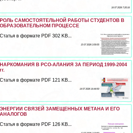
16 07 2026 7:20:16
РОЛЬ САМОСТОЯТЕЛЬНОЙ РАБОТЫ СТУДЕНТОВ В
ОБРАЗОВАТЕЛЬНОМ ПРОЦЕССЕ
Статья в формате PDF 302 KB...
15 07 2026 3:59:55
НАРКОМАНИЯ В РСО-АЛАНИЯ ЗА ПЕРИОД 1999-2004
гг.
Статья в формате PDF 121 KB...
14 07 2026 16:44:50
ЭНЕРГИИ СВЯЗЕЙ ЗАМЕЩЕННЫХ МЕТАНА И ЕГО
АНАЛОГОВ
Статья в формате PDF 126 KB...