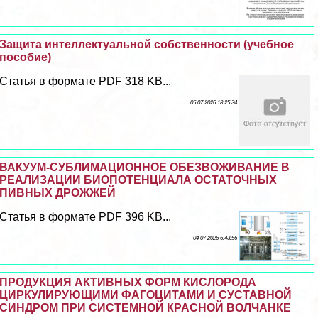
Защита интеллектуальной собственности (учебное
пособие)
Статья в формате PDF 318 KB...
05 07 2026 18:25:34
ВАКУУМ-СУБЛИМАЦИОННОЕ ОБЕЗВОЖИВАНИЕ В
РЕАЛИЗАЦИИ БИОПОТЕНЦИАЛА ОСТАТОЧНЫХ
ПИВНЫХ ДРОЖЖЕЙ
Статья в формате PDF 396 KB...
04 07 2026 6:43:56
ПРОДУКЦИЯ АКТИВНЫХ ФОРМ КИСЛОРОДА
ЦИРКУЛИРУЮЩИМИ ФАГОЦИТАМИ И СУСТАВНОЙ
СИНДРОМ ПРИ СИСТЕМНОЙ КРАСНОЙ ВОЛЧАНКЕ