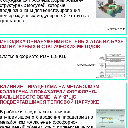
Обсуждается проблема формирования
структурных модулей, которые
предназначены для конструирования
невырожденных модулярных 3D структур
кристаллов. ...
10 07 2026 8:20:49
МЕТОДИКА ОБНАРУЖЕНИЯ СЕТЕВЫХ АТАК НА БАЗЕ
СИГНАТУРНЫХ И СТАТИЧЕСКИХ МЕТОДОВ
Статья в формате PDF 119 KB...
09 07 2026 13:20:27
ВЛИЯНИЕ ПИРАЦЕТАМА НА МЕТАБОЛИЗМ
КОЛЛАГЕНА И ПОКАЗАТЕЛИ ФОСФОРНО-
КАЛЬЦИЕВОГО ОБМЕНА У КРЫС,
ПОДВЕРГАВШИХСЯ ТЕПЛОВОЙ НАГРУЗКЕ
В работе исследовалось влияние
внутримышечного введения пирацетама на
метаболизм коллагена и фосфорно-
кальциевый обмен у крыс, подвергавшихся