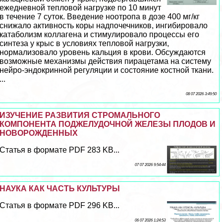
ежедневной тепловой нагрузке по 10 минут
в течение 7 суток. Введение ноотропа в дозе 400 мг/кг
снижало активность коры надпочечников, ингибировало
катаболизм коллагена и стимулировало процессы его
синтеза у крыс в условиях тепловой нагрузки,
нормализовало уровень кальция в крови. Обсуждаются
возможные механизмы действия пирацетама на систему
нейро-эндокринной регуляции и состояние костной ткани.
...
08 07 2026 3:49:50
ИЗУЧЕНИЕ РАЗВИТИЯ СТРОМАЛЬНОГО
КОМПОНЕНТА ПОДЖЕЛУДОЧНОЙ ЖЕЛЕЗЫ ПЛОДОВ И
НОВОРОЖДЕННЫХ
Статья в формате PDF 283 KB...
07 07 2026 9:54:44
НАУКА КАК ЧАСТЬ КУЛЬТУРЫ
Статья в формате PDF 296 KB...
06 07 2026 1:24:53