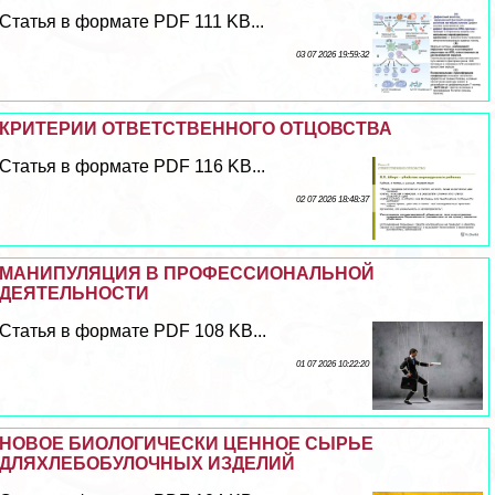
Статья в формате PDF 111 KB...
03 07 2026 19:59:32
КРИТЕРИИ ОТВЕТСТВЕННОГО ОТЦОВСТВА
Статья в формате PDF 116 KB...
02 07 2026 18:48:37
МАНИПУЛЯЦИЯ В ПРОФЕССИОНАЛЬНОЙ
ДЕЯТЕЛЬНОСТИ
Статья в формате PDF 108 KB...
01 07 2026 10:22:20
НОВОЕ БИОЛОГИЧЕСКИ ЦЕННОЕ СЫРЬЕ
ДЛЯХЛЕБОБУЛОЧНЫХ ИЗДЕЛИЙ