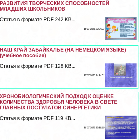
РАЗВИТИЯ ТВОРЧЕСКИХ СПОСОБНОСТЕЙ
МЛАДШИХ ШКОЛЬНИКОВ
Статья в формате PDF 242 KB...
18 07 2026 22:34:37
НАШ КРАЙ ЗАБАЙКАЛЬЕ (НА НЕМЕЦКОМ ЯЗЫКЕ)
(учебное пособие)
Статья в формате PDF 128 KB...
17 07 2026 14:14:51
ХРОНОБИОЛОГИЧЕСКИЙ ПОДХОД К ОЦЕНКЕ
КОЛИЧЕСТВА ЗДОРОВЬЯ ЧЕЛОВЕКА В СВЕТЕ
ГЛАВНЫХ ПОСТУЛАТОВ СИНЕРГЕТИКИ
Статья в формате PDF 119 KB...
16 07 2026 13:16:10