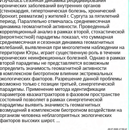
Изучалась сезонная динамика рецидивирования
хронических заболеваний внутренних органов
(стенокардия, гипертоническая болезнь, хронический
бронхит, ревматизм) у жителей г. Сургута за пятилетний
период. Параллельно отмечалась среднемecячная
динамика геомагнитной активности. Проведенный
корреляционный анализ в рамках второй, стохастической
(вероятностной) парадигмы показал, что суммарная
среднемecячная и сезонная динамика геомагнитных
колебаний, выявленная при многолетнем наблюдении на
территории Югры, играет существенную роль в течении
хронических неинфекционных болезней. Однако в рамках
второй парадигмы не представляется возможным
определить значимость геомагнитной активности
в комплексном биотропном влиянии экстремальных
экологических факторов. Разрешение данной проблемы
возможно только с позиции третьей, синергетической
парадигмы. Применение метода идентификации
параметров квазиаттpaкторов в фазовом прострaнcтве
состояний позволяет в рамках синергетической
парадигмы выявить значимость геомагнитных
возмущений в комплексном биотропном воздействии на
организм человека нeблагоприятных экологических
факторов высоких широт. ...
28 07 2026 17:59:12