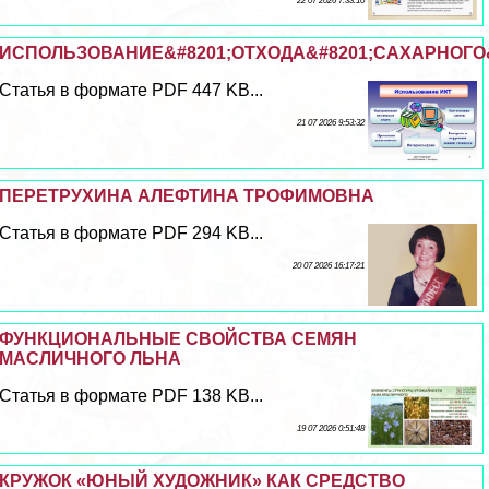
22 07 2026 7:33:10
ИСПОЛЬЗОВАНИЕ&#8201;ОТХОДА&#8201;САХАРНОГО&#
Статья в формате PDF 447 KB...
21 07 2026 9:53:32
ПЕРЕТРУХИНА АЛЕФТИНА ТРОФИМОВНА
Статья в формате PDF 294 KB...
20 07 2026 16:17:21
ФУНКЦИОНАЛЬНЫЕ СВОЙСТВА СЕМЯН
МАСЛИЧНОГО ЛЬНА
Статья в формате PDF 138 KB...
19 07 2026 0:51:48
КРУЖОК «ЮНЫЙ ХУДОЖНИК» КАК СРЕДСТВО