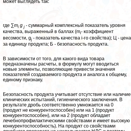
может выглядеть так:
где ∑
m
g
-
суммарный комплексный показатель уровня
i
j
качества, выраженный в баллах (m
- коэффициент
i
весомости, g
- показатель качества i-го свойства); Ц - цена
j
за единицу продукта; Б - безопасность продукта.
В зависимости от того, для какого вида товара
предназначены расчеты, в формулу могут вводиться
новые элементы, позволяющие привести значения
показателей создаваемого продукта и аналога к общему,
единому признаку.
Безопасность продукта учитывает отсутствие или наличие
клинических испытаний, гигиенического заключения. В
результате дробь соответственно умножается на 0
(продукт не конкурентоспособен) или на 1 (продукт
конкурентоспособен), или на 2 (продукт обладает
лечебнопрофилактическими свойствами и имеет высокую
конкурентоспособность). На продукт со свойствами