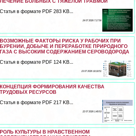
ЛЕЧЕНИЕ БОЛЬНЫХ С ТЯЖЕЛОЙ ТРАВМОЙ
Статья в формате PDF 283 KB...
24 07 2026 7:17:56
ВОЗМОЖНЫЕ ФАКТОРЫ РИСКА У РАБОЧИХ ПРИ
БУРЕНИИ, ДОБЫЧЕ И ПЕРЕРАБОТКЕ ПРИРОДНОГО
ГАЗА С ВЫСОКИМ СОДЕРЖАНИЕМ СЕРОВОДОРОДА
Статья в формате PDF 124 KB...
23 07 2026 18:18:51
КОНЦЕПЦИЯ ФОРМИРОВАНИЯ КАЧЕСТВА
ТРУДОВЫХ РЕСУРСОВ
Статья в формате PDF 217 KB...
22 07 2026 1:40:53
РОЛЬ КУЛЬТУРЫ В НРАВСТВЕННОМ