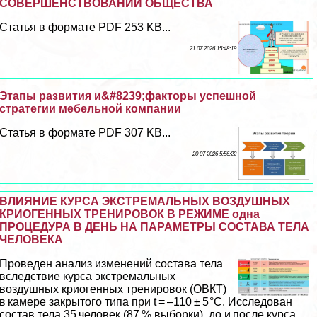
СОВЕРШЕНСТВОВАНИИ ОБЩЕСТВА
Статья в формате PDF 253 KB...
21 07 2026 15:48:19
Этапы развития и&#8239;факторы успешной
стратегии мебельной компании
Статья в формате PDF 307 KB...
20 07 2026 5:56:22
ВЛИЯНИЕ КУРСА ЭКСТРЕМАЛЬНЫХ ВОЗДУШНЫХ
КРИОГЕННЫХ ТРЕНИРОВОК В РЕЖИМЕ одна
ПРОЦЕДУРА В ДЕНЬ НА ПАРАМЕТРЫ СОСТАВА ТЕЛА
ЧЕЛОВЕКА
Проведен анализ изменений состава тела
вследствие курса экстремальных
воздушных криогенных тренировок (ОВКТ)
в камере закрытого типа при t = –110 ± 5 °С. Исследован
состав тела 35 человек (87 % выборки), до и после курса