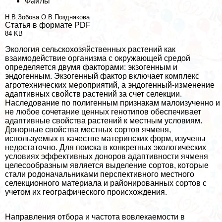
Файлы
Н.В.Зобова
О.В.Позднякова
Статья в формате PDF
84 KB
Экология сельскохозяйственных растений как
взаимодействие организма с окружающей средой
определяется двумя факторами: экзогенным и
эндогенным. Экзогенный фактор включает комплекс
агротехнических мероприятий, а эндогенный-изменение
адаптивных свойств растений за счет селекции.
Наследование по полигенным признакам малоизученно и
не любое сочетание ценных генотипов обеспечивает
адаптивные свойства растений к местным условиям.
Донорные свойства местных сортов ячменя,
используемых в качестве материнских форм, изучены
недостаточно. Для поиска в конкретных экологических
условиях эффективных доноров адаптивности ячменя
целесообразным является выделение сортов, которые
стали родоначальниками перспективного местного
селекционного материала и районированных сортов с
учетом их географического происхождения.
Направления отбора и частота вовлекаемости в