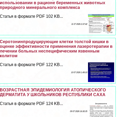
использовании в рационе беременных животных
природного минерального комплекса
Статья в формате PDF 102 KB...
11 07 2026 2:37:42
Серотонинпродуцирующие клетки толстой кишки в
оценке эффективности применения лазеротерапии в
лечении больных неспецифическим язвенным
колитом
Статья в формате PDF 122 KB...
10 07 2026 1:49:10
ВОЗРАСТНАЯ ЭПИДЕМИОЛОГИЯ АТОПИЧЕСКОГО
ДЕРМАТИТА У ШКОЛЬНИКОВ РЕСПУБЛИКИ САХА
Статья в формате PDF 124 KB...
09 07 2026 16:30:35