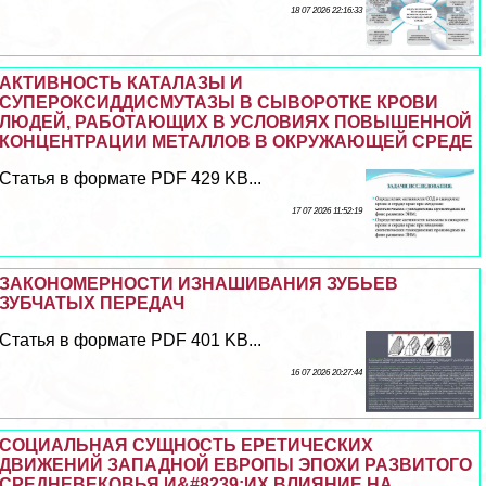
18 07 2026 22:16:33
АКТИВНОСТЬ КАТАЛАЗЫ И
СУПЕРОКСИДДИСМУТАЗЫ В СЫВОРОТКЕ КРОВИ
ЛЮДЕЙ, РАБОТАЮЩИХ В УСЛОВИЯХ ПОВЫШЕННОЙ
КОНЦЕНТРАЦИИ МЕТАЛЛОВ В ОКРУЖАЮЩЕЙ СРЕДЕ
Статья в формате PDF 429 KB...
17 07 2026 11:52:19
ЗАКОНОМЕРНОСТИ ИЗНАШИВАНИЯ ЗУБЬЕВ
ЗУБЧАТЫХ ПЕРЕДАЧ
Статья в формате PDF 401 KB...
16 07 2026 20:27:44
СОЦИАЛЬНАЯ СУЩНОСТЬ ЕРЕТИЧЕСКИХ
ДВИЖЕНИЙ ЗАПАДНОЙ ЕВРОПЫ ЭПОХИ РАЗВИТОГО
СРЕДНЕВЕКОВЬЯ И&#8239;ИХ ВЛИЯНИЕ НА