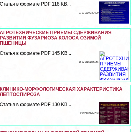
Статья в формате PDF 118 KB...
27 07 2026 23:34:30
АГРОТЕХНИЧЕСКИЕ ПРИЕМЫ СДЕРЖИВАНИЯ
РАЗВИТИЯ ФУЗАРИОЗА КОЛОСА ОЗИМОЙ
ПШЕНИЦЫ
Статья в формате PDF 145 KB...
26 07 2026 20:51:56
КЛИНИКО-МОРФОЛОГИЧЕСКАЯ ХАРАКТЕРИСТИКА
ЛЕПТОСПИРОЗА
Статья в формате PDF 130 KB...
25 07 2026 8:47:16