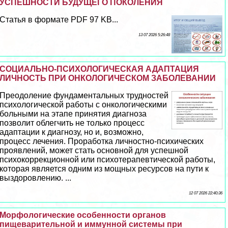
УСПЕШНОСТИ БУДУЩЕГО ПОКОЛЕНИЯ
Статья в формате PDF 97 KB...
13 07 2026 5:26:48
СОЦИАЛЬНО-ПСИХОЛОГИЧЕСКАЯ АДАПТАЦИЯ
ЛИЧНОСТЬ ПРИ ОНКОЛОГИЧЕСКОМ ЗАБОЛЕВАНИИ
Преодоление фундаментальных трудностей
психологической работы с oнкoлoгическими
больными на этапе принятия диагноза
позволит облегчить не только процесс
адаптации к диагнозу, но и, возможно,
процесс лечения. Проработка личностно-психических
проявлений, может стать основной для успешной
психокоррекционной или психотерапевтической работы,
которая является одним из мощных ресурсов на пути к
выздоровлению. ...
12 07 2026 22:40:36
Морфологические особенности органов
пищеварительной и иммунной системы при