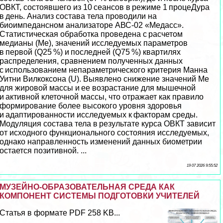
ОВКТ, состоявшего из 10 сеансов в режиме 1 процеДypa
в день. Анализ состава тела проводили на
биоимпедансном анализаторе АВС-02 «Медасс».
Статистическая обработка проведена с расчетом
медианы (Ме), значений исследуемых параметров
в первой (Q25 %) и последней (Q75 %) квартилях
распределения, сравнением полученных данных
с использованием непараметрического критерия Манна
Уитни Вилкоксона (U). Выявлено снижение значений Ме
для жировой массы и ее возрастание для мышечной
и активной клеточной массы, что отражает как правило
формирование более высокого уровня здоровья
и адаптированности исследуемых к факторам среды.
Модуляция состава тела в результате курса ОВКТ зависит
от исходного функционального состояния исследуемых,
однако направленность изменений данных биометрии
остается позитивной. ...
19 07 2026 9:55:52
МУЗЕЙНО-ОБРАЗОВАТЕЛЬНАЯ СРЕДА КАК
КОМПОНЕНТ СИСТЕМЫ ПОДГОТОВКИ УЧИТЕЛЕЙ
Статья в формате PDF 258 KB...