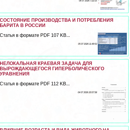
06 07 2026 7:22:15
СОСТОЯНИЕ ПРОИЗВОДСТВА И ПОТРЕБЛЕНИЯ
БАРИТА В РОССИИ
Статья в формате PDF 107 KB...
05 07 2026 11:49:53
НЕЛОКАЛЬНАЯ КРАЕВАЯ ЗАДАЧА ДЛЯ
ВЫРОЖДАЮЩЕГОСЯ ГИПЕРБОЛИЧЕСКОГО
УРАВНЕНИЯ
Статья в формате PDF 112 KB...
04 07 2026 20:57:58