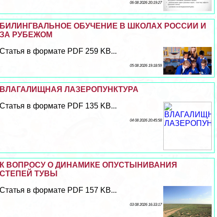
06 08 2026 20:19:27
БИЛИНГВАЛЬНОЕ ОБУЧЕНИЕ В ШКОЛАХ РОССИИ И
ЗА РУБЕЖОМ
Статья в формате PDF 259 KB...
05 08 2026 19:18:59
ВЛАГАЛИЩНАЯ ЛАЗЕРОПУНКТУРА
Статья в формате PDF 135 KB...
04 08 2026 20:45:58
К ВОПРОСУ О ДИНАМИКЕ ОПУСТЫНИВАНИЯ
СТЕПЕЙ ТУВЫ
Статья в формате PDF 157 KB...
03 08 2026 16:33:17