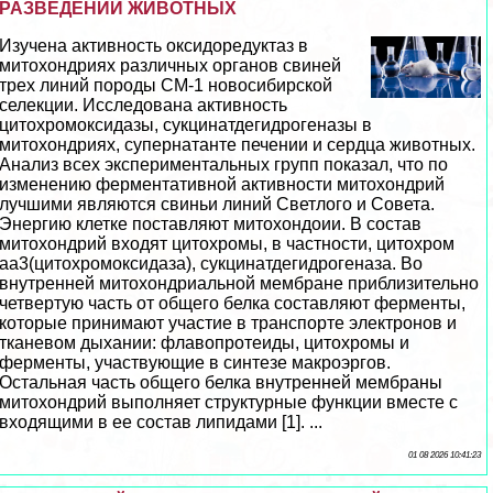
РАЗВЕДЕНИИ ЖИВОТНЫХ
Изучена активность оксидоредуктаз в
митохондриях различных органов свиней
трех линий породы СМ-1 новосибирской
селекции. Исследована активность
цитохромоксидазы, сукцинатдегидрогеназы в
митохондриях, супернатанте печении и сердца животных.
Анализ всех экспериментальных групп показал, что по
изменению ферментативной активности митохондрий
лучшими являются свиньи линий Светлого и Совета.
Энергию клетке поставляют митохондоии. В состав
митохондрий входят цитохромы, в частности, цитохром
аа3(цитохромоксидаза), сукцинатдегидрогеназа. Во
внутренней митохондриальной мембране приблизительно
четвертую часть от общего белка составляют ферменты,
которые принимают участие в трaнcпорте электронов и
тканевом дыхании: флавопротеиды, цитохромы и
ферменты, участвующие в синтезе макроэргов.
Остальная часть общего белка внутренней мембраны
митохондрий выполняет структурные функции вместе с
входящими в ее состав липидами [1]. ...
01 08 2026 10:41:23