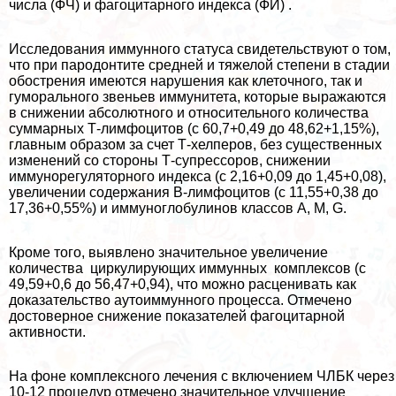
числа (ФЧ) и фагоцитарного индекса (ФИ) .
Исследования иммунного статуса свидетельствуют о том,
что при пародонтите средней и тяжелой степени в стадии
обострения имеются нарушения как клеточного, так и
гумopaльного звеньев иммунитета, которые выражаются
в снижении абсолютного и относительного количества
суммарных Т-лимфоцитов (с 60,7+0,49 до 48,62+1,15%),
главным образом за счет Т-хелперов, без существенных
изменений со стороны Т-супрессоров, снижении
иммунорегуляторного индекса (с 2,16+0,09 до 1,45+0,08),
увеличении содержания В-лимфоцитов (с 11,55+0,38 до
17,36+0,55%) и иммуноглобулинов классов A, M, G.
Кроме того, выявлено значительное увеличение
количества циркулирующих иммунных комплексов (с
49,59+0,6 до 56,47+0,94), что можно расценивать как
доказательство аутоиммунного процесса. Отмечено
достоверное снижение показателей фагоцитарной
активности.
На фоне комплексного лечения с включением ЧЛБК через
10-12 процедур отмечено значительное улучшение