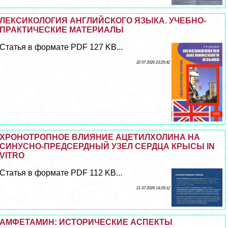
ЛЕКСИКОЛОГИЯ АНГЛИЙСКОГО ЯЗЫКА. УЧЕБНО-
ПРАКТИЧЕСКИЕ МАТЕРИАЛЫ
Статья в формате PDF 127 KB...
22 07 2026 23:25:42
ХРОНОТРОПНОЕ ВЛИЯНИЕ АЦЕТИЛХОЛИНА НА
СИНУСНО-ПРЕДСЕРДНЫЙ УЗЕЛ СЕРДЦА КРЫСЫ IN
VITRO
Статья в формате PDF 112 KB...
21 07 2026 14:29:12
АМФЕТАМИН: ИСТОРИЧЕСКИЕ АСПЕКТЫ