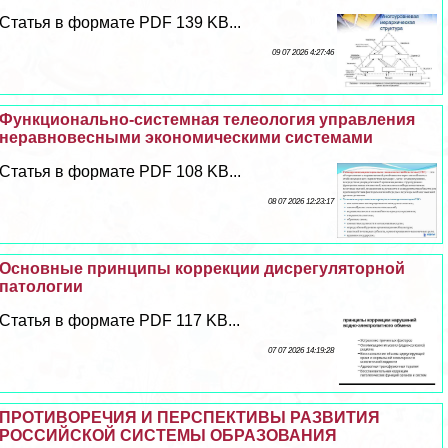
Статья в формате PDF 139 KB...
09 07 2026 4:27:46
Функционально-системная телеология управления
неравновесными экономическими системами
Статья в формате PDF 108 KB...
08 07 2026 12:23:17
Основные принципы коррекции дисрегуляторной
патологии
Статья в формате PDF 117 KB...
07 07 2026 14:19:28
ПРОТИВОРЕЧИЯ И ПЕРСПЕКТИВЫ РАЗВИТИЯ
РОССИЙСКОЙ СИСТЕМЫ ОБРАЗОВАНИЯ