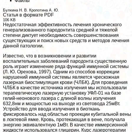
Файлы
Булкина Н. В.
Кропотина А. Ю.
Статья в формате PDF
106 KB
Недостаточная эффективность лечения хронического
генерализованного пародонтита средней и тяжелой
степени диктует необходимость совершенствования
существующих и поиск новых средств и методов лечения
данной патологии.
Известно, что в возникновении и развитии
воспалительных заболеваний пародонта существенную
роль играет изменение ряда функций иммунной системы
(Л. Ю. Орехова, 1997). Одним из способов коррекции
нарушений иммунной системы является чрескожная
лазерная биостимуляция крови (ЧЛБК). Для проведения
ЧЛБК в качестве источника излучения мы использовали
терапевтическую лазерную установку УФЛ-01 на базе
гелий-неонового лазера с длиной волны излучения
632,8нм и мощностью на выходе из световода 25мВт.
Устройство для ввода излучения в биоткань
фиксировалось над областью проекции кубитальной вены
в локтевой ямке. Кровь, протекающая в вене, получала
энергию эквивалентную 1мВт. В качестве иммерсионной
жидкости использовался глицерин. Курс лазеротерапии