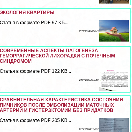
ЭКОЛОГИЯ КВАРТИРЫ
Статья в формате PDF 97 KB...
25 07 2026 20:30:45
СОВРЕМЕННЫЕ АСПЕКТЫ ПАТОГЕНЕЗА
ГЕМОРРАГИЧЕСКОЙ ЛИХОРАДКИ С ПОЧЕЧНЫМ
СИНДРОМОМ
Статья в формате PDF 122 KB...
24 07 2026 23:11:50
СРАВНИТЕЛЬНАЯ ХАРАКТЕРИСТИКА СОСТОЯНИЯ
ЯИЧНИКОВ ПОСЛЕ ЭМБОЛИЗАЦИИ МАТОЧНЫХ
АРТЕРИЙ И ГИСТЕРЭКТОМИИ БЕЗ ПРИДАТКОВ
Статья в формате PDF 205 KB...
23 07 2026 21:14:17