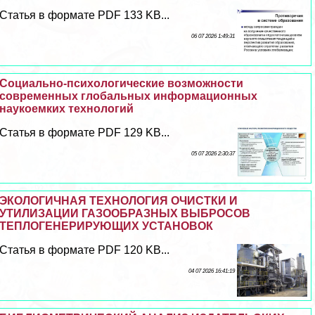
Статья в формате PDF 133 KB...
06 07 2026 1:49:31
Социально-психологические возможности
современных глобальных информационных
наукоемких технологий
Статья в формате PDF 129 KB...
05 07 2026 2:30:37
ЭКОЛОГИЧНАЯ ТЕХНОЛОГИЯ ОЧИСТКИ И
УТИЛИЗАЦИИ ГАЗООБРАЗНЫХ ВЫБРОСОВ
ТЕПЛОГЕНЕРИРУЮЩИХ УСТАНОВОК
Статья в формате PDF 120 KB...
04 07 2026 16:41:19