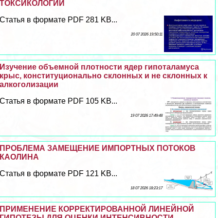
ТОКСИКОЛОГИИ
Статья в формате PDF 281 KB...
20 07 2026 19:50:11
Изучение объемной плотности ядер гипоталамуса
крыс, конституционально склонных и не склонных к
алкоголизации
Статья в формате PDF 105 KB...
19 07 2026 17:49:48
ПРОБЛЕМА ЗАМЕЩЕНИЕ ИМПОРТНЫХ ПОТОКОВ
КАОЛИНА
Статья в формате PDF 121 KB...
18 07 2026 18:23:17
ПРИМЕНЕНИЕ КОРРЕКТИРОВАННОЙ ЛИНЕЙНОЙ
ГИПОТЕЗЫ ДЛЯ ОЦЕНКИ ИНТЕНСИВНОСТИ