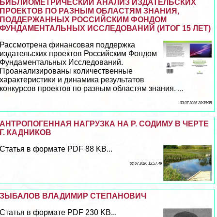
БИБЛИОМЕТРИЧЕСКИЙ АНАЛИЗ ИЗДАТЕЛЬСКИХ
ПРОЕКТОВ ПО РАЗНЫМ ОБЛАСТЯМ ЗНАНИЯ,
ПОДДЕРЖАННЫХ РОССИЙСКИМ ФОНДОМ
ФУНДАМЕНТАЛЬНЫХ ИССЛЕДОВАНИЙ (ИТОГ 15 ЛЕТ)
Рассмотрена финансовая поддержка
издательских проектов Российским Фондом
Фундаментальных Исследований.
Проанализированы количественные
хаpaктеристики и динамика результатов
конкурсов проектов по разным областям знания. ...
03 07 2026 20:39:35
АНТРОПОГЕННАЯ НАГРУЗКА НА Р. СОДИМУ В ЧЕРТЕ
Г. КАДНИКОВ
Статья в формате PDF 88 KB...
02 07 2026 12:57:49
ЗЫБАЛОВ ВЛАДИМИР СТЕПАНОВИЧ
Статья в формате PDF 230 KB...