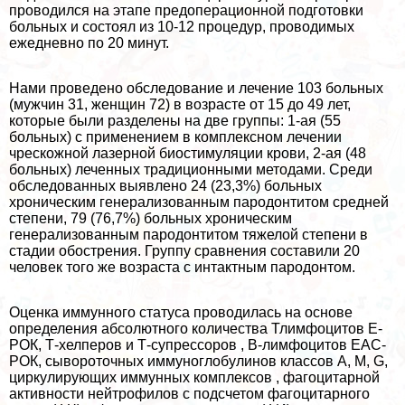
проводился на этапе предоперационной подготовки
больных и состоял из 10-12 процедур, проводимых
ежедневно по 20 минут.
Нами проведено обследование и лечение 103 больных
(мужчин 31, женщин 72) в возрасте от 15 до 49 лет,
которые были разделены на две группы: 1-ая (55
больных) с применением в комплексном лечении
чрескожной лазерной биостимуляции крови, 2-ая (48
больных) леченных традиционными методами. Среди
обследованных выявлено 24 (23,3%) больных
хроническим генерализованным пародонтитом средней
степени, 79 (76,7%) больных хроническим
генерализованным пародонтитом тяжелой степени в
стадии обострения. Группу сравнения составили 20
человек того же возраста с интактным пародонтом.
Оценка иммунного статуса проводилась на основе
определения абсолютного количества Тлимфоцитов Е-
РОК, Т-хелперов и Т-супрессоров , В-лимфоцитов ЕАС-
РОК, сывороточных иммуноглобулинов классов A, M, G,
циркулирующих иммунных комплексов , фагоцитарной
активности нейтрофилов с подсчетом фагоцитарного