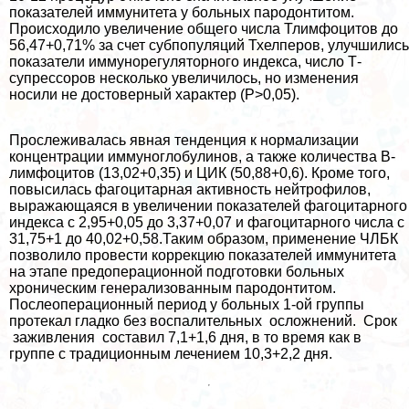
показателей иммунитета у больных пародонтитом.
Происходило увеличение общего числа Тлимфоцитов до
56,47+0,71% за счет субпопуляций Тхелперов, улучшились
показатели иммунорегуляторного индекса, число Т-
супрессоров несколько увеличилось, но изменения
носили не достоверный хаpaктер (P>0,05).
Прослеживалась явная тенденция к нормализации
концентрации иммуноглобулинов, а также количества В-
лимфоцитов (13,02+0,35) и ЦИК (50,88+0,6). Кроме того,
повысилась фагоцитарная активность нейтрофилов,
выражающаяся в увеличении показателей фагоцитарного
индекса с 2,95+0,05 до 3,37+0,07 и фагоцитарного числа с
31,75+1 до 40,02+0,58.Таким образом, применение ЧЛБК
позволило провести коррекцию показателей иммунитета
на этапе предоперационной подготовки больных
хроническим генерализованным пародонтитом.
Послеоперационный период у больных 1-ой группы
протекал гладко без воспалительных осложнений. Срок
заживления составил 7,1+1,6 дня, в то время как в
группе с традиционным лечением 10,3+2,2 дня.