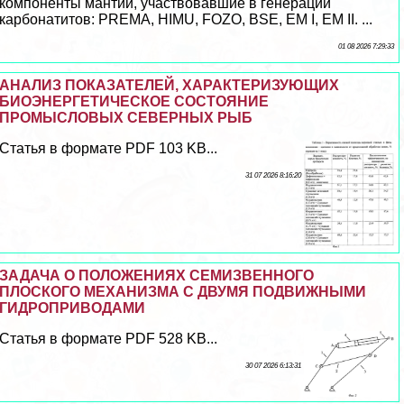
компоненты мантии, участвовавшие в генерации
карбонатитов: PREMA, HIMU, FOZO, BSE, EM I, EM II. ...
01 08 2026 7:29:33
АНАЛИЗ ПОКАЗАТЕЛЕЙ, ХАРАКТЕРИЗУЮЩИХ
БИОЭНЕРГЕТИЧЕСКОЕ СОСТОЯНИЕ
ПРОМЫСЛОВЫХ СЕВЕРНЫХ РЫБ
Статья в формате PDF 103 KB...
31 07 2026 8:16:20
ЗАДАЧА О ПОЛОЖЕНИЯХ СЕМИЗВЕННОГО
ПЛОСКОГО МЕХАНИЗМА С ДВУМЯ ПОДВИЖНЫМИ
ГИДРОПРИВОДАМИ
Статья в формате PDF 528 KB...
30 07 2026 6:13:31