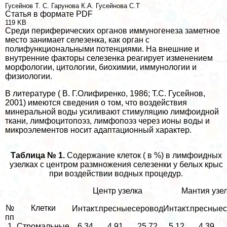
Гусейнов Т. С.
Гарунова К.А.
Гусейнова С.Т
Статья в формате PDF
119 KB
Среди периферических органов иммуногенеза заметное
место занимает селезенка, как орган с
полифункциональными потенциями. На внешние и
внутренние факторы селезенка реагирует изменением
морфологии, цитологии, биохимии, иммунологии и
физиологии.
В литературе ( В. Г.Олифиренко, 1986; Т.С. Гусейнов,
2001) имеются сведения о том, что воздействия
минеральной воды усиливают стимуляцию лимфоидной
ткани, лимфоцитопоэз, лимфопоэз через ионы воды и
микроэлементов носит адаптационный хаpaктер.
Таблица № 1.
Содержание клеток ( в %) в лимфоидных
узелках с центром размножения селезенки у белых крыс
при воздействии водных процедур.
Центр узелка
Мантия узе
№
Клетки
Интакт.
пресные
серовод
Интакт.
пресные
пп
1
Стромальные
6,34
4,91
25,72
5,12
4,39