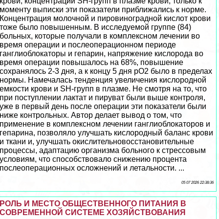
крови, концентрации SH-групп в плазме крови, только к
моменту выписки эти показатели приближались к норме.
Концентрация молочной и пировиноградной кислот крови
тоже было повышенным. В исследуемой группе (84)
больных, которые получали в комплексном лечении во
время операции и послеоперационном периоде
ганглиоблокаторы и гепарин, напряжение кислорода во
время операции повышалось на 68%, повышение
сохранялось 2-3 дня, а к концу 5 дня рО2 было в пределах
нормы. Намечалась тенденция увеличения кислородной
емкости крови и SH-групп в плазме. Не смотря на то, что
при поступлении лактат и пируват были выше контроля,
уже в первый день после операции эти показатели были
ниже контрольных. Автор делает вывод о том, что
применение в комплексном лечении ганглиоблокаторов и
гепарина, позволяло улучшать кислородный баланс крови
и ткани и, улучшать окислительновосстановительные
процессы, адаптацию организма больного к стрессовым
условиям, что способствовало снижению процента
послеоперационных осложнений и летальности. ...
05 07 2026 22:38:36
РОЛЬ И МЕСТО ОБЩЕСТВЕННОГО ПИТАНИЯ В
СОВРЕМЕННОЙ СИСТЕМЕ ХОЗЯЙСТВОВАНИЯ