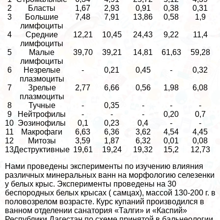
2
Бласты
1,67
2,93
0,91
0,38
0,31
3
Большие
7,48
7,91
13,86
0,58
1,9
лимфоциты
4
Средние
12,21
10,45
24,43
9,22
11,4
лимфоциты
5
Малые
39,70
39,21
14,81
61,63
59,28
лимфоциты
6
Незрелые
-
0,21
0,45
-
0,32
плазмоциты
7
Зрелые
2,77
6,66
0,56
1,98
6,08
плазмоциты
8
Тучные
-
0,35
-
-
-
9
Нейтрофилы
-
-
-
0,20
0,7
10
Эозинофилы
0,1
0,23
0,4
-
-
11
Макрофаги
6,63
6,36
3,62
4,54
4,45
12
Митозы
3,59
1,87
6,32
0,01
0,08
13
Деструктивные
19,61
19,24
19,32
15,2
12,73
Нами проведены эксперименты по изучению влияния
различных минеральных ванн на морфологию селезенки
у белых крыс. Эксперименты проведены на 30
беспородных белых крысах ( самцах), массой 130-200 г. в
пoлoвoзрелом возрасте. Курс купаний производился в
ванном отделении санатория «Талги» и «Каспий»
Республики Дагестан по схеме принятой в бальнеологии.