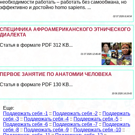
необходимости работать – работать без самообмана, но
эффективно и достойно homo sapiens. ...
02 07 2026 8:34:54
СПЕЦИФИКА АФРОАМЕРИКАНСКОГО ЭТНИЧЕСКОГО
ДИАЛЕКТА
Статья в формате PDF 312 KB...
01 07 2026 12:46:40
ПЕРВОЕ ЗАНЯТИЕ ПО АНАТОМИИ ЧЕЛОВЕКА
Статья в формате PDF 130 KB...
30 06 2026 14:19:43
Еще:
Поддержать себя -1
::
Поддержать себя -2
::
Поддержать
себя -3
::
Поддержать себя -4
::
Поддержать себя -5
::
Поддержать себя -6
::
Поддержать себя -7
::
Поддержать
себя -8
::
Поддержать себя -9
::
Поддержать себя -10
::