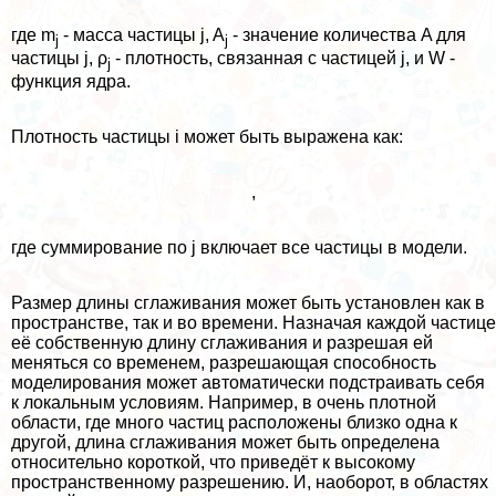
где m
- масса частицы j, A
- значение количества A для
j
j
частицы j, ρ
- плотность, связанная с частицей j, и W -
j
функция ядра.
Плотность частицы i может быть выражена как:
,
где суммирование по j включает все частицы в модели.
Размер длины сглаживания может быть установлен как в
прострaнcтве, так и во времени. Назначая каждой частице
её собственную длину сглаживания и разрешая ей
меняться со временем, разрешающая способность
моделирования может автоматически подстраивать себя
к локальным условиям. Например, в очень плотной
области, где много частиц расположены близко одна к
другой, длина сглаживания может быть определена
относительно короткой, что приведёт к высокому
прострaнcтвенному разрешению. И, наоборот, в областях