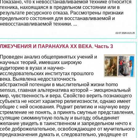
Показано, что к невосстанавливаемой технике относится
техника, нахоящаяся в предельном состоянии или в
результате ресурсного отказа. Рассмотрены признаки
предельного состояния для восстанавливаемой и
невосстанавливаемой техники. ...
03 07 2026 8:21:35
ЛЖЕУЧЕНИЯ И ПАРАНАУКА ХХ ВЕКА. Часть 3
Проведен анализ общепринятых учений и
научных теорий, имевших широкую
аудиторию в вузах и научно-
исследовательских институтах прошлого
века. Выявлена недостаточность
абстpaктной потенции в мыслительной жизни homo
sensus, главная альтернатива которой – эмоциональный
мир, чувственность и вера. Свойство верить познающего
субъекта не носит хаpaктер религиозности, однако имеет
общие с ней основания. Роднит религию и научную веру
стремление не понять, а принять смутные представления,
сулящие сиюминутную пользу и выгоду, объединяет
желание увидеть в таинственном и запредельном нечто к
себе доброжелательное, освобождающее от мучительного
предназначения думать и, следовательно, уводящее от