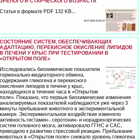
ЗРЕЛОГО И СТАРЧЕСКОГО ВОЗРАСТА
Статья в формате PDF 132 KB...
30 07 2026 23:56:14
СОСТОЯНИЕ СИСТЕМ, ОБЕСПЕЧИВАЮЩИХ
АДАПТАЦИЮ, ПЕРЕКИСНОЕ ОКИСЛЕНИЕ ЛИПИДОВ
В ПЕЧЕНИ У КРЫС ПРИ ТЕСТИРОВАНИИ В
«ОТКРЫТОМ ПОЛЕ»
Исследовались биохимические показатели
гормонально-медиаторного обмена,
содержания гликогена и перекисного
окисления липидов в печени у крыс,
находящихся в течение часа в «Открытом
поле». Показано, что первые биохимические изменения
анализируемых показателей наблюдаются уже через 3
минуты пребывания животного в экспериментальной
камере. Экспериментальное воздействие изменяло
активность гистамин-, серотонин- и норадренэргических
систем головного мозга, активировало ГГНС и САС,
приводило к развитию стрессовой реакции. Пребывание
животных в «Открытом поле» снижало уровень гликогена