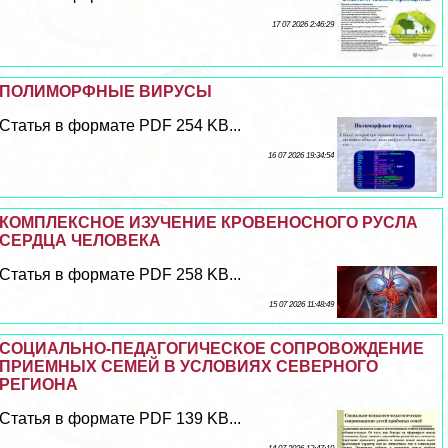
17 07 2026 2:46:29
ПОЛИМОРФНЫЕ ВИРУСЫ
Статья в формате PDF 254 KB...
16 07 2026 19:34:54
КОМПЛЕКСНОЕ ИЗУЧЕНИЕ КРОВЕНОСНОГО РУСЛА
СЕРДЦА ЧЕЛОВЕКА
Статья в формате PDF 258 KB...
15 07 2026 11:48:49
СОЦИАЛЬНО-ПЕДАГОГИЧЕСКОЕ СОПРОВОЖДЕНИЕ
ПРИЕМНЫХ СЕМЕЙ В УСЛОВИЯХ СЕВЕРНОГО
РЕГИОНА
Статья в формате PDF 139 KB...