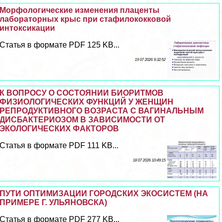
Морфологические изменения плаценты
лабораторных крыс при стафилококковой
интоксикации
Статья в формате PDF 125 KB...
19 07 2026 9:32:52
К ВОПРОСУ О СОСТОЯНИИ БИОРИТМОВ
ФИЗИОЛОГИЧЕСКИХ ФУНКЦИЙ У ЖЕНЩИН
РЕПРОДУКТИВНОГО ВОЗРАСТА С ВАГИНАЛЬНЫМ
ДИСБАКТЕРИОЗОМ В ЗАВИСИМОСТИ ОТ
ЭКОЛОГИЧЕСКИХ ФАКТОРОВ
Статья в формате PDF 111 KB...
18 07 2026 10:49:15
ПУТИ ОПТИМИЗАЦИИ ГОРОДСКИХ ЭКОСИСТЕМ (НА
ПРИМЕРЕ Г. УЛЬЯНОВСКА)
Статья в формате PDF 277 KB...