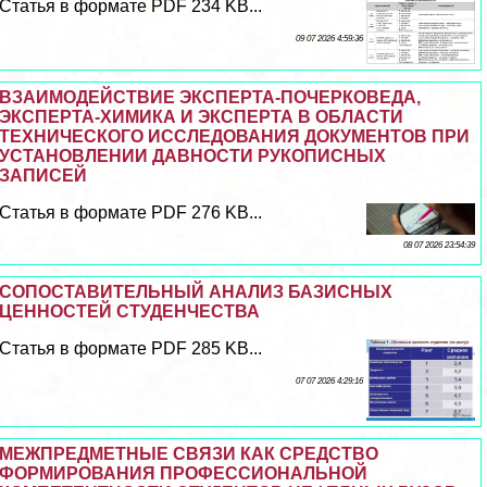
Статья в формате PDF 234 KB...
09 07 2026 4:59:36
ВЗАИМОДЕЙСТВИЕ ЭКСПЕРТА-ПОЧЕРКОВЕДА,
ЭКСПЕРТА-ХИМИКА И ЭКСПЕРТА В ОБЛАСТИ
ТЕХНИЧЕСКОГО ИССЛЕДОВАНИЯ ДОКУМЕНТОВ ПРИ
УСТАНОВЛЕНИИ ДАВНОСТИ РУКОПИСНЫХ
ЗАПИСЕЙ
Статья в формате PDF 276 KB...
08 07 2026 23:54:39
СОПОСТАВИТЕЛЬНЫЙ АНАЛИЗ БАЗИСНЫХ
ЦЕННОСТЕЙ СТУДЕНЧЕСТВА
Статья в формате PDF 285 KB...
07 07 2026 4:29:16
МЕЖПРЕДМЕТНЫЕ СВЯЗИ КАК СРЕДСТВО
ФОРМИРОВАНИЯ ПРОФЕССИОНАЛЬНОЙ