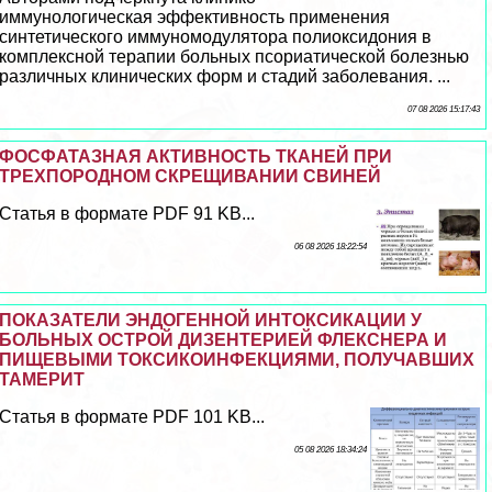
иммунологическая эффективность применения
синтетического иммуномодулятора полиоксидония в
комплексной терапии больных псориатической болезнью
различных клинических форм и стадий заболевания. ...
07 08 2026 15:17:43
ФОСФАТАЗНАЯ АКТИВНОСТЬ ТКАНЕЙ ПРИ
ТРЕХПОРОДНОМ СКРЕЩИВАНИИ СВИНЕЙ
Статья в формате PDF 91 KB...
06 08 2026 18:22:54
ПОКАЗАТЕЛИ ЭНДОГЕННОЙ ИНТОКСИКАЦИИ У
БОЛЬНЫХ ОСТРОЙ ДИЗЕНТЕРИЕЙ ФЛЕКСНЕРА И
ПИЩЕВЫМИ ТОКСИКОИНФЕКЦИЯМИ, ПОЛУЧАВШИХ
ТАМЕРИТ
Статья в формате PDF 101 KB...
05 08 2026 18:34:24