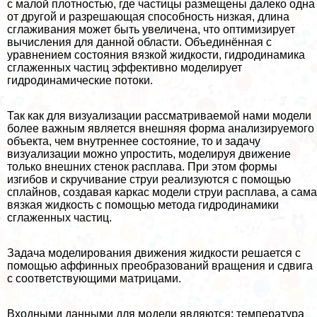
с малой плотностью, где частицы размещены далеко одна
от другой и разрешающая способность низкая, длина
сглаживания может быть увеличена, что оптимизирует
вычисления для данной области. Объединённая с
уравнением состояния вязкой жидкости, гидродинамика
сглаженных частиц эффективно моделирует
гидродинамические потоки.
Так как для визуализации рассматриваемой нами модели
более важным является внешняя форма анализируемого
объекта, чем внутреннее состояние, то и задачу
визуализации можно упростить, моделируя движение
только внешних стенок расплава. При этом формы
изгибов и скручивание струи реализуются с помощью
сплайнов, создавая каркас модели струи расплава, а сама
вязкая жидкость с помощью метода гидродинамики
сглаженных частиц.
Задача моделирования движения жидкости решается с
помощью аффинных преобразований вращения и сдвига
с соответствующими матрицами.
Входными данными для модели являются: температура