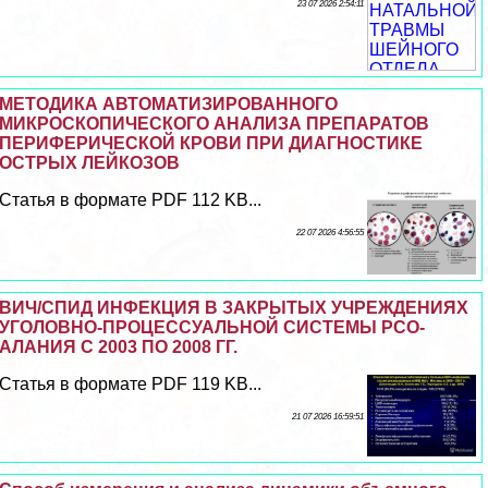
23 07 2026 2:54:11
МЕТОДИКА АВТОМАТИЗИРОВАННОГО
МИКРОСКОПИЧЕСКОГО АНАЛИЗА ПРЕПАРАТОВ
ПЕРИФЕРИЧЕСКОЙ КРОВИ ПРИ ДИАГНОСТИКЕ
ОСТРЫХ ЛЕЙКОЗОВ
Статья в формате PDF 112 KB...
22 07 2026 4:56:55
ВИЧ/СПИД ИНФЕКЦИЯ В ЗАКРЫТЫХ УЧРЕЖДЕНИЯХ
УГОЛОВНО-ПРОЦЕССУАЛЬНОЙ СИСТЕМЫ РСО-
АЛАНИЯ С 2003 ПО 2008 ГГ.
Статья в формате PDF 119 KB...
21 07 2026 16:59:51