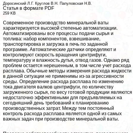
Доросинский Л.Г.
Круглов В.Н.
Папуловская Н.В.
Статья в формате PDF
259 KB
Современное производство минеральной ваты
хаpaктеризуется высокой степенью автоматизации.
Автоматизированы все процессы подачи сырья и
топлива: набор компонентов, взвешивание,
трaнcпортировка и загрузка в печь по заданной
программе. Автоматические датчики определяют и
контролируют скорость вращения центрифуги,
температуру и влажность дутья, отвод газов. Однако ряд
проблем остается нерешенным, в том числе учет расхода
расплава. Обычные методы измерения расхода жидкости
в данной ситуации не применимы из-за агрессивности
среды. Определение расхода расплава по изменению
тока двигателя валков центрифуги, по количеству
загруженного сырья, по весу готовой продукции являются
недостаточно эффективными для предъявляемых на
сегодняшний день требований к планированию
производственных затрат. Между тем постоянный
контроль расхода расплава является одной из самых
важных задач при производстве минеральной ваты.