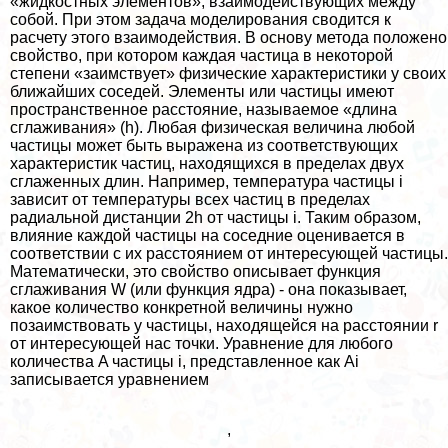
«жидкостных элементов», взаимодействующих между
собой. При этом задача моделирования сводится к
расчету этого взаимодействия. В основу метода положено
свойство, при котором каждая частица в некоторой
степени «заимствует» физические хаpaктеристики у своих
ближайших соседей. Элементы или частицы имеют
прострaнcтвенное расстояние, называемое «длина
сглаживания» (h). Любая физическая величина любой
частицы может быть выражена из соответствующих
хаpaктеристик частиц, находящихся в пределах двух
сглаженных длин. Например, температура частицы i
зависит от температуры всех частиц в пределах
радиальной дистанции 2h от частицы i. Таким образом,
влияние каждой частицы на соседние оценивается в
соответствии с их расстоянием от интересующей частицы.
Математически, это свойство описывает функция
сглаживания W (или функция ядра) - она показывает,
какое количество конкретной величины нужно
позаимствовать у частицы, находящейся на расстоянии r
от интересующей нас точки. Уравнение для любого
количества A частицы i, представленное как Ai
записывается уравнением
,