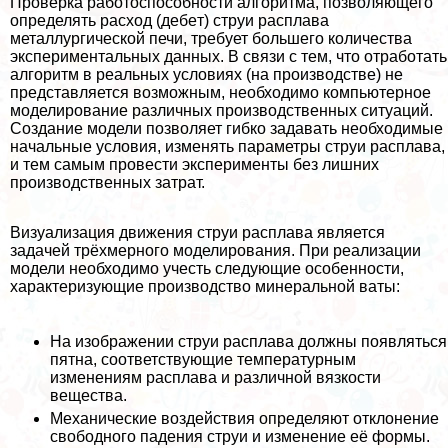
Проверка работоспособности алгоритма, позволяющего
определять расход (дeбeт) струи расплава
металлургической печи, требует большего количества
экспериментальных данных. В связи с тем, что отработать
алгоритм в реальных условиях (на производстве) не
представляется возможным, необходимо компьютерное
моделирование различных производственных ситуаций.
Создание модели позволяет гибко задавать необходимые
начальные условия, изменять параметры струи расплава,
и тем самым провести эксперименты без лишних
производственных затрат.
Визуализация движения струи расплава является
задачей трёхмерного моделирования. При реализации
модели необходимо учесть следующие особенности,
хаpaктеризующие производство минеральной ваты:
На изображении струи расплава должны появляться
пятна, соответствующие температурным
изменениям расплава и различной вязкости
вещества.
Механические воздействия определяют отклонение
свободного падения струи и изменение её формы.