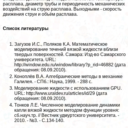
расплава, диаметр трубы и периодичность механических
воздействий на струю расплава. Выходными - скорость
движения струи и объём расплава.
Список литературы
Загузов И.С., Поляков К.А. Математическое
моделирование течений вязкой жидкости вблизи
твердых поверхностей. Самара: Изд-во Самарского
университета. URL:
http://window.edu.ru/window/library?p_rid=46882 (дата
обращения: 08.09.2010).
Коноплёв В.А. Алгебраические методы в механике
Галилея. - СПб.: Наука, 1999. - 288 с.
Моделирование жидкости с использованием GPU.
URL: http://www.uraldev.ru/articles/id/29 (дата
обращения: 08.09.2010).
Тонков Л.Е. Численное моделирование динамики
капли вязкой жидкости методом функции уровня:
сб.науч.тр. // Вестник удмуртского университета. -
2010. - №3. - С.134-140.