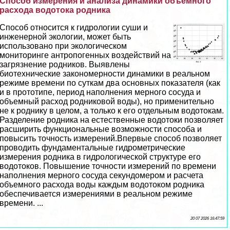
Способ измерения и анализа динамики объемного
расхода водотока родника
Способ относится к гидрологии суши и
инженерной экологии, может быть
использовано при экологическом
мониторинге антропогенных воздействий на
загрязнение родников. Выявлены
биотехнические закономерности динамики в реальном
режиме времени по суткам два основных показателя (как
и в прототипе, период наполнения мерного сосуда и
объемный расход родниковой воды), но применительно
не к роднику в целом, а только к его отдельным водотокам.
Разделение родника на естественные водотоки позволяет
расширить функциональные возможности способа и
повысить точность измерений.Впервые способ позволяет
проводить фундаментальные гидрометрические
измерения родника в гидрологической структуре его
водотоков. Повышение точности измерений по времени
наполнения мерного сосуда секундомером и расчета
объемного расхода воды каждым водотоком родника
обеспечивается измерениями в реальном режиме
времени. ...
20 07 2026 16:47:59