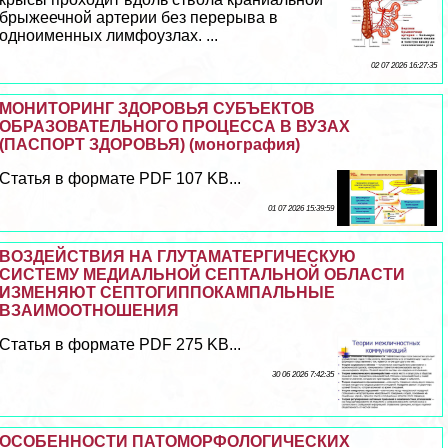
брыжеечной артерии без перерыва в
одноименных лимфоузлах. ...
02 07 2026 16:27:35
МОНИТОРИНГ ЗДОРОВЬЯ СУБЪЕКТОВ
ОБРАЗОВАТЕЛЬНОГО ПРОЦЕССА В ВУЗАХ
(ПАСПОРТ ЗДОРОВЬЯ) (монография)
Статья в формате PDF 107 KB...
01 07 2026 15:39:59
ВОЗДЕЙСТВИЯ НА ГЛУТАМАТЕРГИЧЕСКУЮ
СИСТЕМУ МЕДИАЛЬНОЙ СЕПТАЛЬНОЙ ОБЛАСТИ
ИЗМЕНЯЮТ СЕПТОГИППОКАМПАЛЬНЫЕ
ВЗАИМООТНОШЕНИЯ
Статья в формате PDF 275 KB...
30 06 2026 7:42:35
ОСОБЕННОСТИ ПАТОМОРФОЛОГИЧЕСКИХ