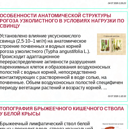
04 07 2026 2:26:23
ОСОБЕННОСТИ АНАТОМИЧЕСКОЙ СТРУКТУРЫ
РОГОЗА УЗКОЛИСТНОГО В УСЛОВИЯХ НАГРУЗКИ ПО
СВИНЦУ
Установлено влияние уксуснокислого
свинца (2,5∙10–1 мг/л) на анатомическое
строение почвенных и водных корней
рогоза узколистного (Typha angustifolia L.).
Происходит адаптационное
перераспределение активности разрушения
паренхимных клеток и образования воздухоносных
полостей с водных корней, непосредственно
контактирующих с растворенной в воде солью, на
почвенные. Объем воздухоносных полостей специфичен
периоду вегетации растений и возрасту корней. ...
03 07 2026 1:32:33
ТОПОГРАФИЯ БРЫЖЕЕЧНОГО КИШЕЧНОГО СТВОЛА
У БЕЛОЙ КРЫСЫ
Брыжеечный лимфатический ствол белой
крысы проходит вдоль ствола краниальной