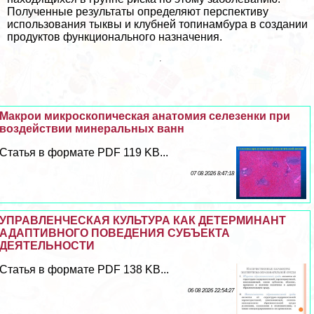
Полученные результаты определяют перспективу
использования тыквы и клубней топинамбура в создании
продуктов функционального назначения.
Макрои микроскопическая анатомия селезенки при
воздействии минеральных ванн
Статья в формате PDF 119 KB...
07 08 2026 8:47:18
УПРАВЛЕНЧЕСКАЯ КУЛЬТУРА КАК ДЕТЕРМИНАНТ
АДАПТИВНОГО ПОВЕДЕНИЯ СУБЪЕКТА
ДЕЯТЕЛЬНОСТИ
Статья в формате PDF 138 KB...
06 08 2026 22:54:27