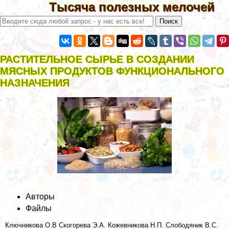
Тысяча полезных мелочей
РАСТИТЕЛЬНОЕ СЫРЬЕ В СОЗДАНИИ
МЯСНЫХ ПРОДУКТОВ ФУНКЦИОНАЛЬНОГО
НАЗНАЧЕНИЯ
Авторы
Файлы
Ключникова О.В
Скогорева Э.А.
Кожевникова Н.П.
Слободяник В.С.