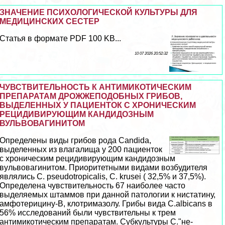
ЗНАЧЕНИЕ ПСИХОЛОГИЧЕСКОЙ КУЛЬТУРЫ ДЛЯ
МЕДИЦИНСКИХ СЕСТЕР
Статья в формате PDF 100 KB...
10 07 2026 20:52:32
ЧУВСТВИТЕЛЬНОСТЬ К АНТИМИКОТИЧЕСКИМ
ПРЕПАРАТАМ ДРОЖЖЕПОДОБНЫХ ГРИБОВ,
ВЫДЕЛЕННЫХ У ПАЦИЕНТОК С ХРОНИЧЕСКИМ
РЕЦИДИВИРУЮЩИМ КАНДИДОЗНЫМ
ВУЛЬВОВАГИНИТОМ
Определены виды грибов рода Candida,
выделенных из влагалища у 200 пациенток
с хроническим рецидивирующим кандидозным
вульвовaгинитом. Приоритетными видами возбудителя
являлись С. pseudotropicаlis, C. krusei ( 32,5% и 37,5%).
Определена чувствительность 67 наиболее часто
выделяемых штаммов при данной патологии к нистатину,
амфотерицину-В, клотримaзoлу. Грибы вида C.albicans в
56% исследований были чувствительны к трем
антимикотическим препаратам. Субкультуры С."не-