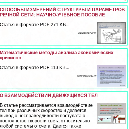
СПОСОБЫ ИЗМЕРЕНИЙ СТРУКТУРЫ И ПАРАМЕТРОВ
РЕЧНОЙ СЕТИ: НАУЧНО-УЧЕБНОЕ ПОСОБИЕ
Статья в формате PDF 271 KB...
05 08 2026 7:47:26
Математические методы анализа экономических
кризисов
Статья в формате PDF 113 KB...
04 08 2026 12:24:58
О ВЗАИМОДЕЙСТВИИ ДВИЖУЩИХСЯ ТЕЛ
В статье рассматривается взаимодействие
тел при различных скоростях и делается
вывод о несправедливости постулата о
постоянстве скорости света относительно
любой системы отсчета. Дается также