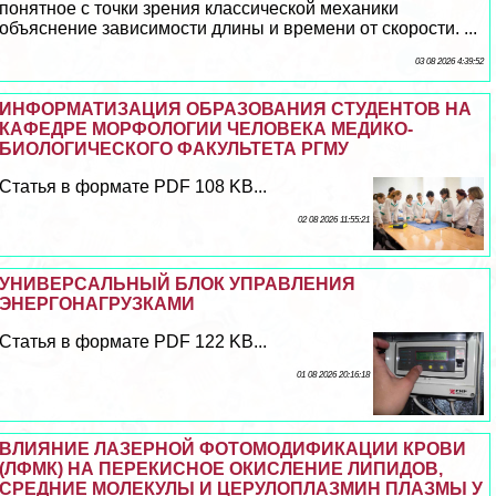
понятное с точки зрения классической механики
объяснение зависимости длины и времени от скорости. ...
03 08 2026 4:39:52
ИНФОРМАТИЗАЦИЯ ОБРАЗОВАНИЯ СТУДЕНТОВ НА
КАФЕДРЕ МОРФОЛОГИИ ЧЕЛОВЕКА МЕДИКО-
БИОЛОГИЧЕСКОГО ФАКУЛЬТЕТА РГМУ
Статья в формате PDF 108 KB...
02 08 2026 11:55:21
УНИВЕРСАЛЬНЫЙ БЛОК УПРАВЛЕНИЯ
ЭНЕРГОНАГРУЗКАМИ
Статья в формате PDF 122 KB...
01 08 2026 20:16:18
ВЛИЯНИЕ ЛАЗЕРНОЙ ФОТОМОДИФИКАЦИИ КРОВИ
(ЛФМК) НА ПЕРЕКИСНОЕ ОКИСЛЕНИЕ ЛИПИДОВ,
СРЕДНИЕ МОЛЕКУЛЫ И ЦЕРУЛОПЛАЗМИН ПЛАЗМЫ У