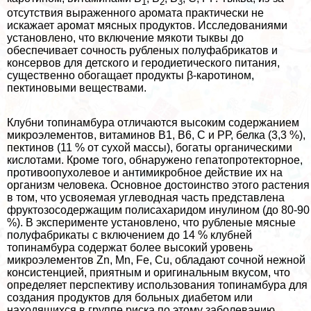
1
2
3
отсутствия выраженного аромата пpaктически не
искажает аромат мясных продуктов. Исследованиями
установлено, что включение мякоти тыквы до
обеспечивает сочность рубленых полуфабрикатов и
консервов для детского и геродиетического питания,
существенно обогащает продукты β-каротином,
пектиновыми веществами.
Клубни топинамбура отличаются высоким содержанием
микроэлементов, витаминов В1, В6, С и РР, белка (3,3 %),
пектинов (11 % от сухой массы), богаты органическими
кислотами. Кроме того, обнаружено гепатопротекторное,
противоопухолевое и антимикробное действие их на
организм человека. Основное достоинство этого растения
в том, что усвояемая углеводная часть представлена
фруктозосодержащим полисахаридом инулином (до 80-90
%). В эксперименте установлено, что рубленые мясные
полуфабрикаты с включением до 14 % клубней
топинамбура содержат более высокий уровень
микроэлементов Zn, Mn, Fe, Cu, обладают сочной нежной
консистенцией, приятным и оригинальным вкусом, что
определяет перспективу использования топинамбура для
создания продуктов для больных диабетом или
находящихся в группе риска по этому заболеванию.