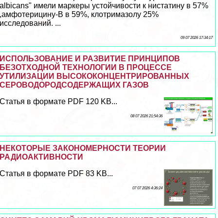
albicans" имели маркеры устойчивости к нистатину в 57%
,амфотерицину-В в 59%, клотримaзoлу 25%
исследований. ...
09 07 2026 17:34:17
ИСПОЛЬЗОВАНИЕ И РАЗВИТИЕ ПРИНЦИПОВ
БЕЗОТХОДНОЙ ТЕХНОЛОГИИ В ПРОЦЕССЕ
УТИЛИЗАЦИИ ВЫСОКОКОНЦЕНТРИРОВАННЫХ
СЕРОВОДОРОДСОДЕРЖАЩИХ ГАЗОВ
Статья в формате PDF 120 KB...
08 07 2026 21:54:36
НЕКОТОРЫЕ ЗАКОНОМЕРНОСТИ ТЕОРИИ
РАДИОАКТИВНОСТИ
Статья в формате PDF 83 KB...
07 07 2026 4:36:24