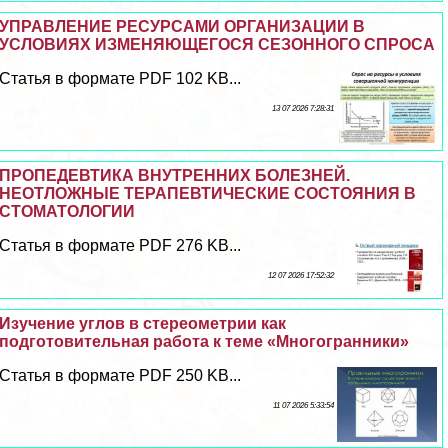
УПРАВЛЕНИЕ РЕСУРСАМИ ОРГАНИЗАЦИИ В
УСЛОВИЯХ ИЗМЕНЯЮЩЕГОСЯ СЕЗОННОГО СПРОСА
Статья в формате PDF 102 KB...
13 07 2026 7:28:31
ПРОПЕДЕВТИКА ВНУТРЕННИХ БОЛЕЗНЕЙ.
НЕОТЛОЖНЫЕ ТЕРАПЕВТИЧЕСКИЕ СОСТОЯНИЯ В
СТОМАТОЛОГИИ
Статья в формате PDF 276 KB...
12 07 2026 17:52:32
Изучение углов в стереометрии как
подготовительная работа к теме «Многогранники»
Статья в формате PDF 250 KB...
11 07 2026 5:33:54