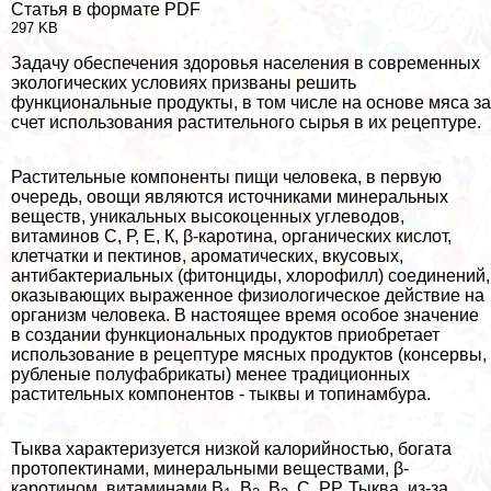
Статья в формате PDF
297 KB
Задачу обеспечения здоровья населения в современных
экологических условиях призваны решить
функциональные продукты, в том числе на основе мяса за
счет использования растительного сырья в их рецептуре.
Растительные компоненты пищи человека, в первую
очередь, овощи являются источниками минеральных
веществ, уникальных высокоценных углеводов,
витаминов С, Р, Е, К, β-каротина, органических кислот,
клетчатки и пектинов, ароматических, вкусовых,
антибактериальных (фитонциды, хлорофилл) соединений,
оказывающих выраженное физиологическое действие на
организм человека. В настоящее время особое значение
в создании функциональных продуктов приобретает
использование в рецептуре мясных продуктов (консервы,
рубленые полуфабрикаты) менее традиционных
растительных компонентов - тыквы и топинамбура.
Тыква хаpaктеризуется низкой калорийностью, богата
протопектинами, минеральными веществами, β-
каротином, витаминами В
, В
, В
, С, РР. Тыква, из-за