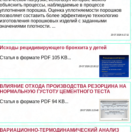
объяснить процессы, наблюдаемые в процессе
уплотнения порошка. Оценка уплотняемости порошков
позволяет составить более эффективную технологию
изготовления порошковых изделий с заданными
значениями плотности. ...
30 07 2026 6:17:11
Исходы рецидивирующего бронхита у детей
Статья в формате PDF 105 KB...
29 07 2026 22:30:12
ВЛИЯНИЕ ОТХОДА ПРОИЗВОДСТВА РЕЗОРЦИНА НА
НОРМАЛЬНУЮ ГУСТОТУ ЦЕМЕНТНОГО ТЕСТА
Статья в формате PDF 94 KB...
28 07 2026 3:19:46
ВАРИАЦИОННО-ТЕРМОДИНАМИЧЕСКИЙ АНАЛИЗ