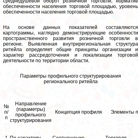
среднедушевой оборот розничной торговли, норматив
обеспеченности населения торговой площадью, уровень
обеспеченности населения торговой площадью.
На основе данных показателей составляются
картограммы, наглядно демонстрирующие особенности
прострaнcтвенного развития розничной торговли в
регионе. Выявленная внутрирегиональная структура
ритейла определяет общие принципы организации и
хаpaктер рассредоточения и локализации торговой
деятельности по территории области.
Параметры профильного структурирования
регионального ритейла
Направление
№
(параметры)
п/
Концепция профиля
Элементы 
профильного
п
структурирования
1
По хаpaктеру
Соотношение
Торговля