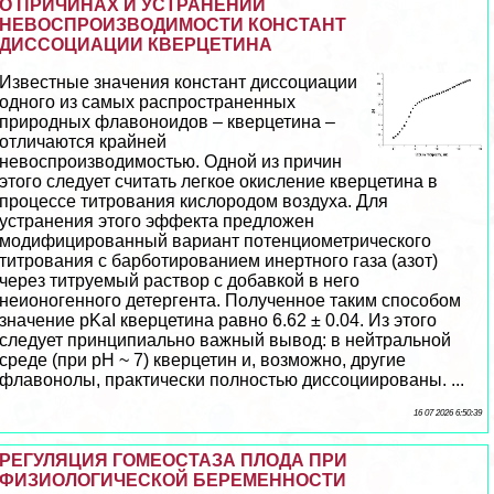
О ПРИЧИНАХ И УСТРАНЕНИИ
НЕВОСПРОИЗВОДИМОСТИ КОНСТАНТ
ДИССОЦИАЦИИ КВЕРЦЕТИНА
Известные значения констант диссоциации
одного из самых распространенных
природных флавоноидов – кверцетина –
отличаются крайней
невоспроизводимостью. Одной из причин
этого следует считать легкое окисление кверцетина в
процессе титрования кислородом воздуха. Для
устранения этого эффекта предложен
модифицированный вариант потенциометрического
титрования с барботированием инертного газа (азот)
через титруемый раствор с добавкой в него
неионогенного детергента. Полученное таким способом
значение pKaI кверцетина равно 6.62 ± 0.04. Из этого
следует принципиально важный вывод: в нейтральной
среде (при рН ~ 7) кверцетин и, возможно, другие
флавонолы, пpaктически полностью диссоциированы. ...
16 07 2026 6:50:39
РЕГУЛЯЦИЯ ГОМЕОСТАЗА ПЛОДА ПРИ
ФИЗИОЛОГИЧЕСКОЙ БЕРЕМЕННОСТИ