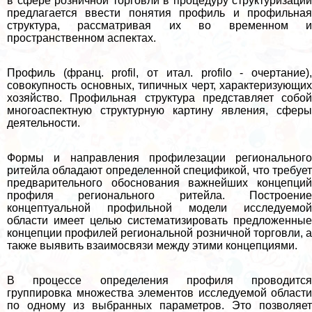
в сфере розничной торговли в процедуру структуризации
предлагается ввести понятия профиль и профильная
структура, рассматривая их во временном и
прострaнcтвенном аспектах.
Профиль (франц. profil, от итал. profilo - очертание),
совокупность основных, типичных черт, хаpaктеризующих
хозяйство. Профильная структура представляет собой
многоаспектную структурную картину явления, сферы
деятельности.
Формы и направления профилезации регионального
ритейла обладают определенной спецификой, что требует
предварительного обоснования важнейших концепций
профиля регионального ритейла. Построение
концептуальной профильной модели исследуемой
области имеет целью систематизировать предложенные
концепции профилей региональной розничной торговли, а
также выявить взаимосвязи между этими концепциями.
В процессе определения профиля проводится
группировка множества элементов исследуемой области
по одному из выбранных параметров. Это позволяет